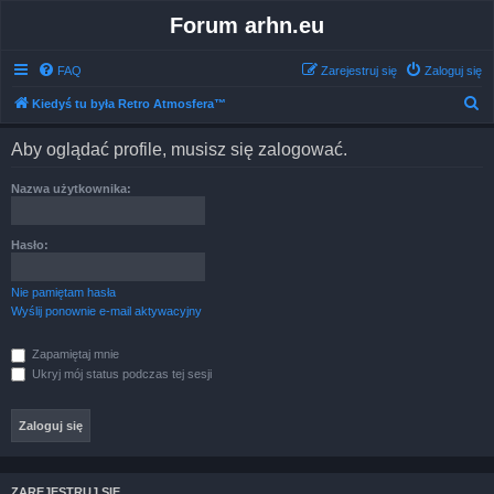
Forum arhn.eu
FAQ
Zarejestruj się
Zaloguj się
S
Kiedyś tu była Retro Atmosfera™
z
Aby oglądać profile, musisz się zalogować.
u
k
Nazwa użytkownika:
a
j
Hasło:
Nie pamiętam hasła
Wyślij ponownie e-mail aktywacyjny
Zapamiętaj mnie
Ukryj mój status podczas tej sesji
ZAREJESTRUJ SIĘ