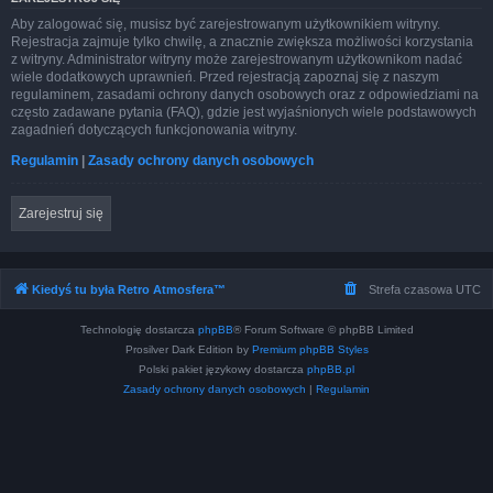
Aby zalogować się, musisz być zarejestrowanym użytkownikiem witryny.
Rejestracja zajmuje tylko chwilę, a znacznie zwiększa możliwości korzystania
z witryny. Administrator witryny może zarejestrowanym użytkownikom nadać
wiele dodatkowych uprawnień. Przed rejestracją zapoznaj się z naszym
regulaminem, zasadami ochrony danych osobowych oraz z odpowiedziami na
często zadawane pytania (FAQ), gdzie jest wyjaśnionych wiele podstawowych
zagadnień dotyczących funkcjonowania witryny.
Regulamin
|
Zasady ochrony danych osobowych
Zarejestruj się
Kiedyś tu była Retro Atmosfera™
Strefa czasowa
UTC
Technologię dostarcza
phpBB
® Forum Software © phpBB Limited
Prosilver Dark Edition by
Premium phpBB Styles
Polski pakiet językowy dostarcza
phpBB.pl
Zasady ochrony danych osobowych
|
Regulamin