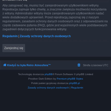
Aby zalogować się, musisz być zarejestrowanym użytkownikiem witryny.
Rejestracja zajmuje tylko chwilę, a znacznie zwiększa możliwości korzystania
z witryny. Administrator witryny może zarejestrowanym użytkownikom nadać
wiele dodatkowych uprawnień. Przed rejestracją zapoznaj się z naszym
regulaminem, zasadami ochrony danych osobowych oraz z odpowiedziami na
często zadawane pytania (FAQ), gdzie jest wyjaśnionych wiele podstawowych
zagadnień dotyczących funkcjonowania witryny.
Regulamin
|
Zasady ochrony danych osobowych
Zarejestruj się
Kiedyś tu była Retro Atmosfera™
Strefa czasowa
UTC
Technologię dostarcza
phpBB
® Forum Software © phpBB Limited
Prosilver Dark Edition by
Premium phpBB Styles
Polski pakiet językowy dostarcza
phpBB.pl
Zasady ochrony danych osobowych
|
Regulamin