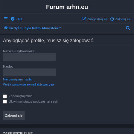
Forum arhn.eu
FAQ
Zarejestruj się
Zaloguj się
S
Kiedyś tu była Retro Atmosfera™
z
Aby oglądać profile, musisz się zalogować.
u
k
Nazwa użytkownika:
a
j
Hasło:
Nie pamiętam hasła
Wyślij ponownie e-mail aktywacyjny
Zapamiętaj mnie
Ukryj mój status podczas tej sesji
ZAREJESTRUJ SIĘ