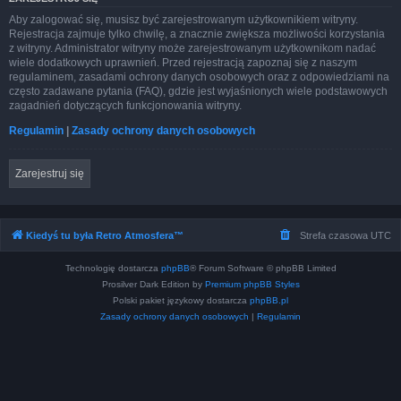
Aby zalogować się, musisz być zarejestrowanym użytkownikiem witryny.
Rejestracja zajmuje tylko chwilę, a znacznie zwiększa możliwości korzystania
z witryny. Administrator witryny może zarejestrowanym użytkownikom nadać
wiele dodatkowych uprawnień. Przed rejestracją zapoznaj się z naszym
regulaminem, zasadami ochrony danych osobowych oraz z odpowiedziami na
często zadawane pytania (FAQ), gdzie jest wyjaśnionych wiele podstawowych
zagadnień dotyczących funkcjonowania witryny.
Regulamin
|
Zasady ochrony danych osobowych
Zarejestruj się
Kiedyś tu była Retro Atmosfera™
Strefa czasowa
UTC
Technologię dostarcza
phpBB
® Forum Software © phpBB Limited
Prosilver Dark Edition by
Premium phpBB Styles
Polski pakiet językowy dostarcza
phpBB.pl
Zasady ochrony danych osobowych
|
Regulamin