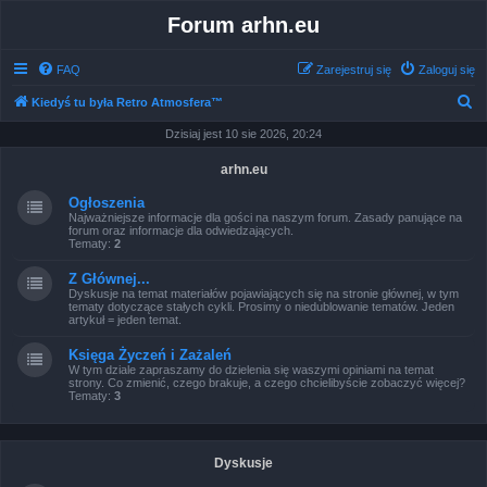
Forum arhn.eu
FAQ
Zarejestruj się
Zaloguj się
S
Kiedyś tu była Retro Atmosfera™
z
Dzisiaj jest 10 sie 2026, 20:24
u
arhn.eu
k
Ogłoszenia
a
Najważniejsze informacje dla gości na naszym forum. Zasady panujące na
forum oraz informacje dla odwiedzających.
j
Tematy:
2
Z Głównej...
Dyskusje na temat materiałów pojawiających się na stronie głównej, w tym
tematy dotyczące stałych cykli. Prosimy o niedublowanie tematów. Jeden
artykuł = jeden temat.
Księga Życzeń i Zażaleń
W tym dziale zapraszamy do dzielenia się waszymi opiniami na temat
strony. Co zmienić, czego brakuje, a czego chcielibyście zobaczyć więcej?
Tematy:
3
Dyskusje