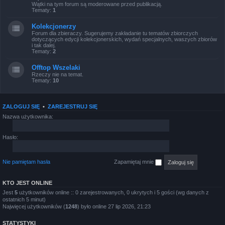
Wątki na tym forum są moderowane przed publikacją.
Tematy:
1
Kolekcjonerzy
Forum dla zbieraczy. Sugerujemy zakładanie tu tematów zbiorczych
dotyczących edycji kolekcjonerskich, wydań specjalnych, waszych zbiorów
i tak dalej.
Tematy:
2
Offtop Wszelaki
Rzeczy nie na temat.
Tematy:
10
ZALOGUJ SIĘ
•
ZAREJESTRUJ SIĘ
Nazwa użytkownika:
Hasło:
Nie pamiętam hasła
Zapamiętaj mnie
KTO JEST ONLINE
Jest
5
użytkowników online :: 0 zarejestrowanych, 0 ukrytych i 5 gości (wg danych z
ostatnich 5 minut)
Najwięcej użytkowników (
1248
) było online 27 lip 2026, 21:23
STATYSTYKI