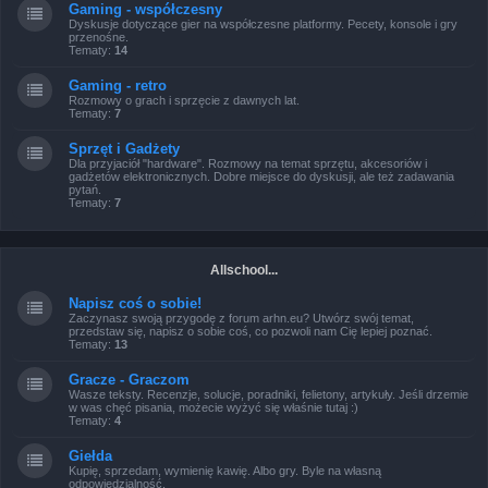
Gaming - współczesny
Dyskusje dotyczące gier na współczesne platformy. Pecety, konsole i gry
przenośne.
Tematy:
14
Gaming - retro
Rozmowy o grach i sprzęcie z dawnych lat.
Tematy:
7
Sprzęt i Gadżety
Dla przyjaciół "hardware". Rozmowy na temat sprzętu, akcesoriów i
gadżetów elektronicznych. Dobre miejsce do dyskusji, ale też zadawania
pytań.
Tematy:
7
Allschool...
Napisz coś o sobie!
Zaczynasz swoją przygodę z forum arhn.eu? Utwórz swój temat,
przedstaw się, napisz o sobie coś, co pozwoli nam Cię lepiej poznać.
Tematy:
13
Gracze - Graczom
Wasze teksty. Recenzje, solucje, poradniki, felietony, artykuły. Jeśli drzemie
w was chęć pisania, możecie wyżyć się właśnie tutaj :)
Tematy:
4
Giełda
Kupię, sprzedam, wymienię kawię. Albo gry. Byle na własną
odpowiedzialność.