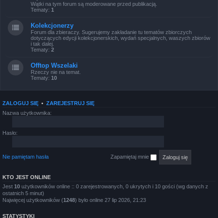
Wątki na tym forum są moderowane przed publikacją.
Tematy:
1
Kolekcjonerzy
Forum dla zbieraczy. Sugerujemy zakładanie tu tematów zbiorczych
dotyczących edycji kolekcjonerskich, wydań specjalnych, waszych zbiorów
i tak dalej.
Tematy:
2
Offtop Wszelaki
Rzeczy nie na temat.
Tematy:
10
ZALOGUJ SIĘ
•
ZAREJESTRUJ SIĘ
Nazwa użytkownika:
Hasło:
Nie pamiętam hasła
Zapamiętaj mnie
KTO JEST ONLINE
Jest
10
użytkowników online :: 0 zarejestrowanych, 0 ukrytych i 10 gości (wg danych z
ostatnich 5 minut)
Najwięcej użytkowników (
1248
) było online 27 lip 2026, 21:23
STATYSTYKI