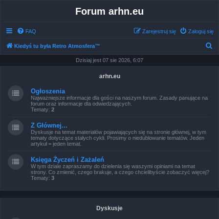
Forum arhn.eu
FAQ
Zarejestruj się
Zaloguj się
S
Kiedyś tu była Retro Atmosfera™
z
Dzisiaj jest 07 sie 2026, 6:07
u
arhn.eu
k
Ogłoszenia
a
Najważniejsze informacje dla gości na naszym forum. Zasady panujące na
forum oraz informacje dla odwiedzających.
j
Tematy:
2
Z Głównej...
Dyskusje na temat materiałów pojawiających się na stronie głównej, w tym
tematy dotyczące stałych cykli. Prosimy o niedublowanie tematów. Jeden
artykuł = jeden temat.
Księga Życzeń i Zażaleń
W tym dziale zapraszamy do dzielenia się waszymi opiniami na temat
strony. Co zmienić, czego brakuje, a czego chcielibyście zobaczyć więcej?
Tematy:
3
Dyskusje