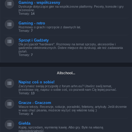
Gaming - współczesny
Dyskusje dotyczące gier na współczesne platformy. Pecety, konsole i gry
przenośne.
Tematy:
14
Gaming - retro
Rozmowy o grach i sprzęcie z dawnych lat.
Tematy:
7
Sprzęt i Gadżety
Dla przyjaciół "hardware". Rozmowy na temat sprzętu, akcesoriów i
gadżetów elektronicznych. Dobre miejsce do dyskusji, ale też zadawania
pytań.
Tematy:
7
Allschool...
Napisz coś o sobie!
Zaczynasz swoją przygodę z forum arhn.eu? Utwórz swój temat,
przedstaw się, napisz o sobie coś, co pozwoli nam Cię lepiej poznać.
Tematy:
13
Gracze - Graczom
Wasze teksty. Recenzje, solucje, poradniki, felietony, artykuły. Jeśli drzemie
w was chęć pisania, możecie wyżyć się właśnie tutaj :)
Tematy:
4
Giełda
Kupię, sprzedam, wymienię kawię. Albo gry. Byle na własną
odpowiedzialność.