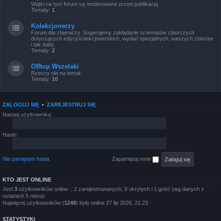
Wątki na tym forum są moderowane przed publikacją.
Tematy:
1
Kolekcjonerzy
Forum dla zbieraczy. Sugerujemy zakładanie tu tematów zbiorczych
dotyczących edycji kolekcjonerskich, wydań specjalnych, waszych zbiorów
i tak dalej.
Tematy:
2
Offtop Wszelaki
Rzeczy nie na temat.
Tematy:
10
ZALOGUJ SIĘ
•
ZAREJESTRUJ SIĘ
Nazwa użytkownika:
Hasło:
Nie pamiętam hasła
Zapamiętaj mnie
KTO JEST ONLINE
Jest
3
użytkowników online :: 2 zarejestrowanych, 0 ukrytych i 1 gość (wg danych z
ostatnich 5 minut)
Najwięcej użytkowników (
1248
) było online 27 lip 2026, 21:23
STATYSTYKI