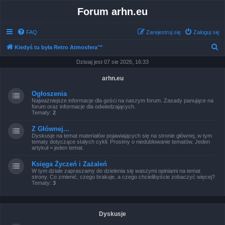
Forum arhn.eu
FAQ
Zarejestruj się
Zaloguj się
S
Kiedyś tu była Retro Atmosfera™
z
Dzisiaj jest 07 sie 2026, 16:33
u
arhn.eu
k
Ogłoszenia
a
Najważniejsze informacje dla gości na naszym forum. Zasady panujące na
forum oraz informacje dla odwiedzających.
j
Tematy:
2
Z Głównej...
Dyskusje na temat materiałów pojawiających się na stronie głównej, w tym
tematy dotyczące stałych cykli. Prosimy o niedublowanie tematów. Jeden
artykuł = jeden temat.
Księga Życzeń i Zażaleń
W tym dziale zapraszamy do dzielenia się waszymi opiniami na temat
strony. Co zmienić, czego brakuje, a czego chcielibyście zobaczyć więcej?
Tematy:
3
Dyskusje