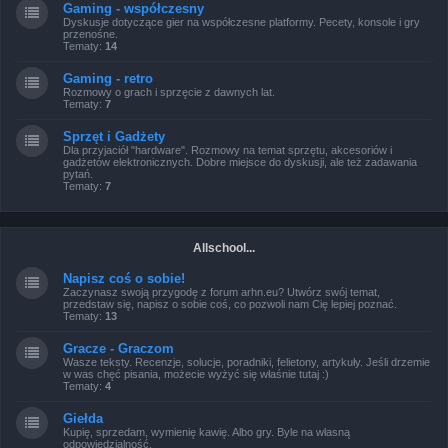
Gaming - współczesny
Dyskusje dotyczące gier na współczesne platformy. Pecety, konsole i gry
przenośne.
Tematy:
14
Gaming - retro
Rozmowy o grach i sprzęcie z dawnych lat.
Tematy:
7
Sprzęt i Gadżety
Dla przyjaciół "hardware". Rozmowy na temat sprzętu, akcesoriów i
gadżetów elektronicznych. Dobre miejsce do dyskusji, ale też zadawania
pytań.
Tematy:
7
Allschool...
Napisz coś o sobie!
Zaczynasz swoją przygodę z forum arhn.eu? Utwórz swój temat,
przedstaw się, napisz o sobie coś, co pozwoli nam Cię lepiej poznać.
Tematy:
13
Gracze - Graczom
Wasze teksty. Recenzje, solucje, poradniki, felietony, artykuły. Jeśli drzemie
w was chęć pisania, możecie wyżyć się właśnie tutaj :)
Tematy:
4
Giełda
Kupię, sprzedam, wymienię kawię. Albo gry. Byle na własną
odpowiedzialność.