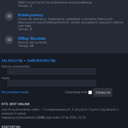
Wątki na tym forum są moderowane przed publikacją.
Tematy:
1
Kolekcjonerzy
Forum dla zbieraczy. Sugerujemy zakładanie tu tematów zbiorczych
dotyczących edycji kolekcjonerskich, wydań specjalnych, waszych zbiorów
i tak dalej.
Tematy:
2
Offtop Wszelaki
Rzeczy nie na temat.
Tematy:
10
ZALOGUJ SIĘ
•
ZAREJESTRUJ SIĘ
Nazwa użytkownika:
Hasło:
Nie pamiętam hasła
Zapamiętaj mnie
KTO JEST ONLINE
Jest
4
użytkowników online :: 0 zarejestrowanych, 0 ukrytych i 4 gości (wg danych z
ostatnich 5 minut)
Najwięcej użytkowników (
1248
) było online 27 lip 2026, 21:23
STATYSTYKI