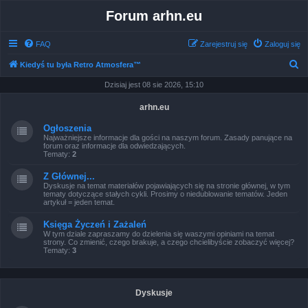
Forum arhn.eu
FAQ
Zarejestruj się
Zaloguj się
S
Kiedyś tu była Retro Atmosfera™
z
Dzisiaj jest 08 sie 2026, 15:10
u
arhn.eu
k
Ogłoszenia
a
Najważniejsze informacje dla gości na naszym forum. Zasady panujące na
forum oraz informacje dla odwiedzających.
j
Tematy:
2
Z Głównej...
Dyskusje na temat materiałów pojawiających się na stronie głównej, w tym
tematy dotyczące stałych cykli. Prosimy o niedublowanie tematów. Jeden
artykuł = jeden temat.
Księga Życzeń i Zażaleń
W tym dziale zapraszamy do dzielenia się waszymi opiniami na temat
strony. Co zmienić, czego brakuje, a czego chcielibyście zobaczyć więcej?
Tematy:
3
Dyskusje