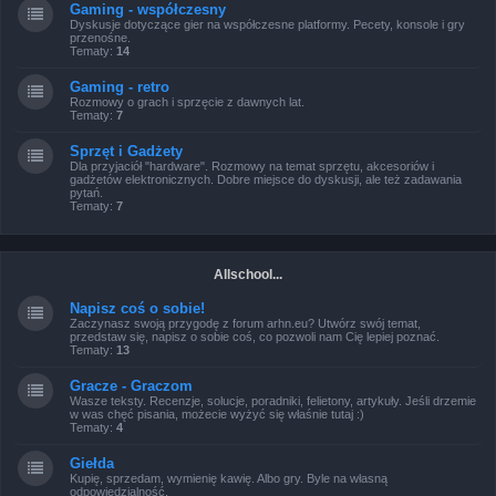
Gaming - współczesny
Dyskusje dotyczące gier na współczesne platformy. Pecety, konsole i gry
przenośne.
Tematy:
14
Gaming - retro
Rozmowy o grach i sprzęcie z dawnych lat.
Tematy:
7
Sprzęt i Gadżety
Dla przyjaciół "hardware". Rozmowy na temat sprzętu, akcesoriów i
gadżetów elektronicznych. Dobre miejsce do dyskusji, ale też zadawania
pytań.
Tematy:
7
Allschool...
Napisz coś o sobie!
Zaczynasz swoją przygodę z forum arhn.eu? Utwórz swój temat,
przedstaw się, napisz o sobie coś, co pozwoli nam Cię lepiej poznać.
Tematy:
13
Gracze - Graczom
Wasze teksty. Recenzje, solucje, poradniki, felietony, artykuły. Jeśli drzemie
w was chęć pisania, możecie wyżyć się właśnie tutaj :)
Tematy:
4
Giełda
Kupię, sprzedam, wymienię kawię. Albo gry. Byle na własną
odpowiedzialność.