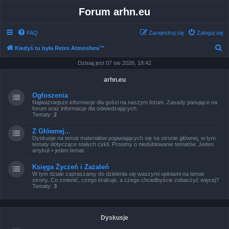
Forum arhn.eu
FAQ
Zarejestruj się
Zaloguj się
S
Kiedyś tu była Retro Atmosfera™
z
Dzisiaj jest 07 sie 2026, 18:42
u
arhn.eu
k
Ogłoszenia
a
Najważniejsze informacje dla gości na naszym forum. Zasady panujące na
forum oraz informacje dla odwiedzających.
j
Tematy:
2
Z Głównej...
Dyskusje na temat materiałów pojawiających się na stronie głównej, w tym
tematy dotyczące stałych cykli. Prosimy o niedublowanie tematów. Jeden
artykuł = jeden temat.
Księga Życzeń i Zażaleń
W tym dziale zapraszamy do dzielenia się waszymi opiniami na temat
strony. Co zmienić, czego brakuje, a czego chcielibyście zobaczyć więcej?
Tematy:
3
Dyskusje