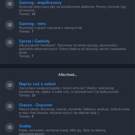
Gaming - współczesny
Dyskusje dotyczące gier na współczesne platformy. Pecety, konsole i gry
przenośne.
Tematy:
14
Gaming - retro
Rozmowy o grach i sprzęcie z dawnych lat.
Tematy:
7
Sprzęt i Gadżety
Dla przyjaciół "hardware". Rozmowy na temat sprzętu, akcesoriów i
gadżetów elektronicznych. Dobre miejsce do dyskusji, ale też zadawania
pytań.
Tematy:
7
Allschool...
Napisz coś o sobie!
Zaczynasz swoją przygodę z forum arhn.eu? Utwórz swój temat,
przedstaw się, napisz o sobie coś, co pozwoli nam Cię lepiej poznać.
Tematy:
13
Gracze - Graczom
Wasze teksty. Recenzje, solucje, poradniki, felietony, artykuły. Jeśli drzemie
w was chęć pisania, możecie wyżyć się właśnie tutaj :)
Tematy:
4
Giełda
Kupię, sprzedam, wymienię kawię. Albo gry. Byle na własną
odpowiedzialność.