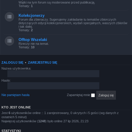
Wątki na tym forum są moderowane przed publikacją.
Tematy:
1
Kolekcjonerzy
Forum dla zbieraczy. Sugerujemy zakładanie tu tematów zbiorczych
dotyczących edycji kolekcjonerskich, wydań specjalnych, waszych zbiorów
i tak dalej.
Tematy:
2
Offtop Wszelaki
Rzeczy nie na temat.
Tematy:
10
ZALOGUJ SIĘ
•
ZAREJESTRUJ SIĘ
Nazwa użytkownika:
Hasło:
Nie pamiętam hasła
Zapamiętaj mnie
KTO JEST ONLINE
Jest
6
użytkowników online :: 1 zarejestrowany, 0 ukrytych i 5 gości (wg danych z
ostatnich 5 minut)
Najwięcej użytkowników (
1248
) było online 27 lip 2026, 21:23
STATYSTYKI