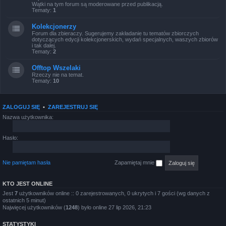
Wątki na tym forum są moderowane przed publikacją.
Tematy:
1
Kolekcjonerzy
Forum dla zbieraczy. Sugerujemy zakładanie tu tematów zbiorczych
dotyczących edycji kolekcjonerskich, wydań specjalnych, waszych zbiorów
i tak dalej.
Tematy:
2
Offtop Wszelaki
Rzeczy nie na temat.
Tematy:
10
ZALOGUJ SIĘ
•
ZAREJESTRUJ SIĘ
Nazwa użytkownika:
Hasło:
Nie pamiętam hasła
Zapamiętaj mnie
KTO JEST ONLINE
Jest
7
użytkowników online :: 0 zarejestrowanych, 0 ukrytych i 7 gości (wg danych z
ostatnich 5 minut)
Najwięcej użytkowników (
1248
) było online 27 lip 2026, 21:23
STATYSTYKI