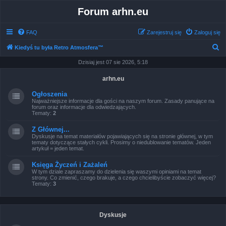
Forum arhn.eu
FAQ
Zarejestruj się
Zaloguj się
S
Kiedyś tu była Retro Atmosfera™
z
Dzisiaj jest 07 sie 2026, 5:18
u
arhn.eu
k
Ogłoszenia
a
Najważniejsze informacje dla gości na naszym forum. Zasady panujące na
forum oraz informacje dla odwiedzających.
j
Tematy:
2
Z Głównej...
Dyskusje na temat materiałów pojawiających się na stronie głównej, w tym
tematy dotyczące stałych cykli. Prosimy o niedublowanie tematów. Jeden
artykuł = jeden temat.
Księga Życzeń i Zażaleń
W tym dziale zapraszamy do dzielenia się waszymi opiniami na temat
strony. Co zmienić, czego brakuje, a czego chcielibyście zobaczyć więcej?
Tematy:
3
Dyskusje