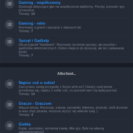
Gaming - współczesny
Dyskusje dotyczące gier na współczesne platformy. Pecety, konsole i gry
przenośne.
Tematy:
14
Gaming - retro
Rozmowy o grach i sprzęcie z dawnych lat.
Tematy:
7
Sprzęt i Gadżety
Dla przyjaciół "hardware". Rozmowy na temat sprzętu, akcesoriów i
gadżetów elektronicznych. Dobre miejsce do dyskusji, ale też zadawania
pytań.
Tematy:
7
Allschool...
Napisz coś o sobie!
Zaczynasz swoją przygodę z forum arhn.eu? Utwórz swój temat,
przedstaw się, napisz o sobie coś, co pozwoli nam Cię lepiej poznać.
Tematy:
13
Gracze - Graczom
Wasze teksty. Recenzje, solucje, poradniki, felietony, artykuły. Jeśli drzemie
w was chęć pisania, możecie wyżyć się właśnie tutaj :)
Tematy:
4
Giełda
Kupię, sprzedam, wymienię kawię. Albo gry. Byle na własną
odpowiedzialność.