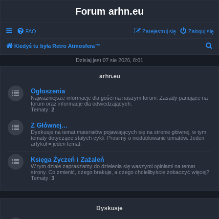
Forum arhn.eu
FAQ
Zarejestruj się
Zaloguj się
S
Kiedyś tu była Retro Atmosfera™
z
Dzisiaj jest 07 sie 2026, 8:01
u
arhn.eu
k
Ogłoszenia
a
Najważniejsze informacje dla gości na naszym forum. Zasady panujące na
forum oraz informacje dla odwiedzających.
j
Tematy:
2
Z Głównej...
Dyskusje na temat materiałów pojawiających się na stronie głównej, w tym
tematy dotyczące stałych cykli. Prosimy o niedublowanie tematów. Jeden
artykuł = jeden temat.
Księga Życzeń i Zażaleń
W tym dziale zapraszamy do dzielenia się waszymi opiniami na temat
strony. Co zmienić, czego brakuje, a czego chcielibyście zobaczyć więcej?
Tematy:
3
Dyskusje