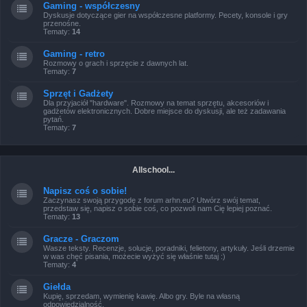
Gaming - współczesny
Dyskusje dotyczące gier na współczesne platformy. Pecety, konsole i gry
przenośne.
Tematy:
14
Gaming - retro
Rozmowy o grach i sprzęcie z dawnych lat.
Tematy:
7
Sprzęt i Gadżety
Dla przyjaciół "hardware". Rozmowy na temat sprzętu, akcesoriów i
gadżetów elektronicznych. Dobre miejsce do dyskusji, ale też zadawania
pytań.
Tematy:
7
Allschool...
Napisz coś o sobie!
Zaczynasz swoją przygodę z forum arhn.eu? Utwórz swój temat,
przedstaw się, napisz o sobie coś, co pozwoli nam Cię lepiej poznać.
Tematy:
13
Gracze - Graczom
Wasze teksty. Recenzje, solucje, poradniki, felietony, artykuły. Jeśli drzemie
w was chęć pisania, możecie wyżyć się właśnie tutaj :)
Tematy:
4
Giełda
Kupię, sprzedam, wymienię kawię. Albo gry. Byle na własną
odpowiedzialność.