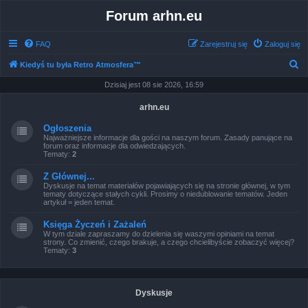
Forum arhn.eu
FAQ
Zarejestruj się
Zaloguj się
S
Kiedyś tu była Retro Atmosfera™
z
Dzisiaj jest 08 sie 2026, 16:59
u
arhn.eu
k
Ogłoszenia
a
Najważniejsze informacje dla gości na naszym forum. Zasady panujące na
forum oraz informacje dla odwiedzających.
j
Tematy:
2
Z Głównej...
Dyskusje na temat materiałów pojawiających się na stronie głównej, w tym
tematy dotyczące stałych cykli. Prosimy o niedublowanie tematów. Jeden
artykuł = jeden temat.
Księga Życzeń i Zażaleń
W tym dziale zapraszamy do dzielenia się waszymi opiniami na temat
strony. Co zmienić, czego brakuje, a czego chcielibyście zobaczyć więcej?
Tematy:
3
Dyskusje