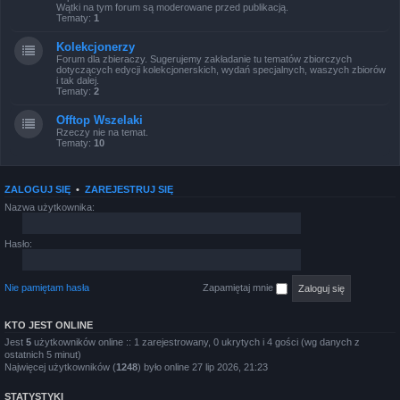
Wątki na tym forum są moderowane przed publikacją.
Tematy:
1
Kolekcjonerzy
Forum dla zbieraczy. Sugerujemy zakładanie tu tematów zbiorczych
dotyczących edycji kolekcjonerskich, wydań specjalnych, waszych zbiorów
i tak dalej.
Tematy:
2
Offtop Wszelaki
Rzeczy nie na temat.
Tematy:
10
ZALOGUJ SIĘ
•
ZAREJESTRUJ SIĘ
Nazwa użytkownika:
Hasło:
Nie pamiętam hasła
Zapamiętaj mnie
KTO JEST ONLINE
Jest
5
użytkowników online :: 1 zarejestrowany, 0 ukrytych i 4 gości (wg danych z
ostatnich 5 minut)
Najwięcej użytkowników (
1248
) było online 27 lip 2026, 21:23
STATYSTYKI