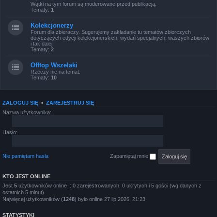
Wątki na tym forum są moderowane przed publikacją.
Tematy:
1
Kolekcjonerzy
Forum dla zbieraczy. Sugerujemy zakładanie tu tematów zbiorczych
dotyczących edycji kolekcjonerskich, wydań specjalnych, waszych zbiorów
i tak dalej.
Tematy:
2
Offtop Wszelaki
Rzeczy nie na temat.
Tematy:
10
ZALOGUJ SIĘ
•
ZAREJESTRUJ SIĘ
Nazwa użytkownika:
Hasło:
Nie pamiętam hasła
Zapamiętaj mnie
KTO JEST ONLINE
Jest
5
użytkowników online :: 0 zarejestrowanych, 0 ukrytych i 5 gości (wg danych z
ostatnich 5 minut)
Najwięcej użytkowników (
1248
) było online 27 lip 2026, 21:23
STATYSTYKI