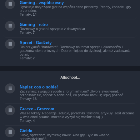
Gaming - współczesny
Dyskusje dotyczące gier na współczesne platformy. Pecety, konsole i gry
przenośne.
Tematy:
14
Gaming - retro
Rozmowy o grach i sprzęcie z dawnych lat.
Tematy:
7
Sprzęt i Gadżety
Dla przyjaciół "hardware". Rozmowy na temat sprzętu, akcesoriów i
gadżetów elektronicznych. Dobre miejsce do dyskusji, ale też zadawania
pytań.
Tematy:
7
Allschool...
Napisz coś o sobie!
Zaczynasz swoją przygodę z forum arhn.eu? Utwórz swój temat,
przedstaw się, napisz o sobie coś, co pozwoli nam Cię lepiej poznać.
Tematy:
13
Gracze - Graczom
Wasze teksty. Recenzje, solucje, poradniki, felietony, artykuły. Jeśli drzemie
w was chęć pisania, możecie wyżyć się właśnie tutaj :)
Tematy:
4
Giełda
Kupię, sprzedam, wymienię kawię. Albo gry. Byle na własną
odpowiedzialność.