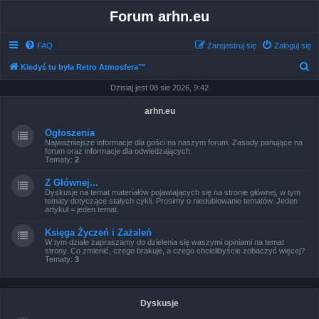
Forum arhn.eu
FAQ
Zarejestruj się
Zaloguj się
S
Kiedyś tu była Retro Atmosfera™
z
Dzisiaj jest 08 sie 2026, 9:42
u
arhn.eu
k
Ogłoszenia
a
Najważniejsze informacje dla gości na naszym forum. Zasady panujące na
forum oraz informacje dla odwiedzających.
j
Tematy:
2
Z Głównej...
Dyskusje na temat materiałów pojawiających się na stronie głównej, w tym
tematy dotyczące stałych cykli. Prosimy o niedublowanie tematów. Jeden
artykuł = jeden temat.
Księga Życzeń i Zażaleń
W tym dziale zapraszamy do dzielenia się waszymi opiniami na temat
strony. Co zmienić, czego brakuje, a czego chcielibyście zobaczyć więcej?
Tematy:
3
Dyskusje