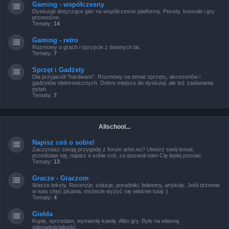
Gaming - współczesny
Dyskusje dotyczące gier na współczesne platformy. Pecety, konsole i gry
przenośne.
Tematy:
14
Gaming - retro
Rozmowy o grach i sprzęcie z dawnych lat.
Tematy:
7
Sprzęt i Gadżety
Dla przyjaciół "hardware". Rozmowy na temat sprzętu, akcesoriów i
gadżetów elektronicznych. Dobre miejsce do dyskusji, ale też zadawania
pytań.
Tematy:
7
Allschool...
Napisz coś o sobie!
Zaczynasz swoją przygodę z forum arhn.eu? Utwórz swój temat,
przedstaw się, napisz o sobie coś, co pozwoli nam Cię lepiej poznać.
Tematy:
13
Gracze - Graczom
Wasze teksty. Recenzje, solucje, poradniki, felietony, artykuły. Jeśli drzemie
w was chęć pisania, możecie wyżyć się właśnie tutaj :)
Tematy:
4
Giełda
Kupię, sprzedam, wymienię kawię. Albo gry. Byle na własną
odpowiedzialność.