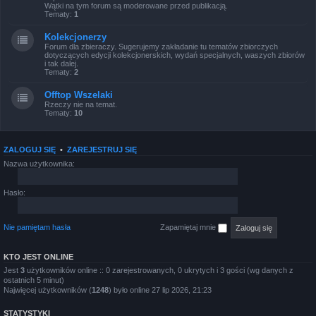
Wątki na tym forum są moderowane przed publikacją.
Tematy:
1
Kolekcjonerzy
Forum dla zbieraczy. Sugerujemy zakładanie tu tematów zbiorczych
dotyczących edycji kolekcjonerskich, wydań specjalnych, waszych zbiorów
i tak dalej.
Tematy:
2
Offtop Wszelaki
Rzeczy nie na temat.
Tematy:
10
ZALOGUJ SIĘ
•
ZAREJESTRUJ SIĘ
Nazwa użytkownika:
Hasło:
Nie pamiętam hasła
Zapamiętaj mnie
KTO JEST ONLINE
Jest
3
użytkowników online :: 0 zarejestrowanych, 0 ukrytych i 3 gości (wg danych z
ostatnich 5 minut)
Najwięcej użytkowników (
1248
) było online 27 lip 2026, 21:23
STATYSTYKI