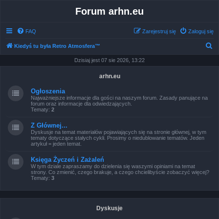
Forum arhn.eu
FAQ
Zarejestruj się
Zaloguj się
S
Kiedyś tu była Retro Atmosfera™
z
Dzisiaj jest 07 sie 2026, 13:22
u
arhn.eu
k
Ogłoszenia
a
Najważniejsze informacje dla gości na naszym forum. Zasady panujące na
forum oraz informacje dla odwiedzających.
j
Tematy:
2
Z Głównej...
Dyskusje na temat materiałów pojawiających się na stronie głównej, w tym
tematy dotyczące stałych cykli. Prosimy o niedublowanie tematów. Jeden
artykuł = jeden temat.
Księga Życzeń i Zażaleń
W tym dziale zapraszamy do dzielenia się waszymi opiniami na temat
strony. Co zmienić, czego brakuje, a czego chcielibyście zobaczyć więcej?
Tematy:
3
Dyskusje