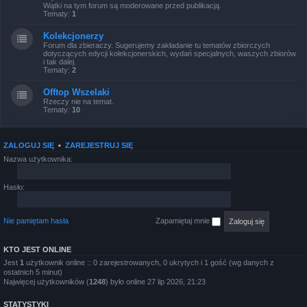
Wątki na tym forum są moderowane przed publikacją.
Tematy:
1
Kolekcjonerzy
Forum dla zbieraczy. Sugerujemy zakładanie tu tematów zbiorczych
dotyczących edycji kolekcjonerskich, wydań specjalnych, waszych zbiorów
i tak dalej.
Tematy:
2
Offtop Wszelaki
Rzeczy nie na temat.
Tematy:
10
ZALOGUJ SIĘ
•
ZAREJESTRUJ SIĘ
Nazwa użytkownika:
Hasło:
Nie pamiętam hasła
Zapamiętaj mnie
KTO JEST ONLINE
Jest
1
użytkownik online :: 0 zarejestrowanych, 0 ukrytych i 1 gość (wg danych z
ostatnich 5 minut)
Najwięcej użytkowników (
1248
) było online 27 lip 2026, 21:23
STATYSTYKI