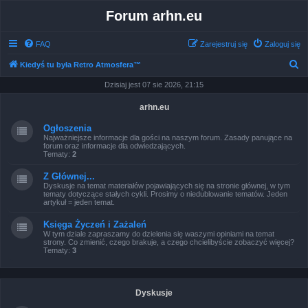
Forum arhn.eu
FAQ
Zarejestruj się
Zaloguj się
S
Kiedyś tu była Retro Atmosfera™
z
Dzisiaj jest 07 sie 2026, 21:15
u
arhn.eu
k
Ogłoszenia
a
Najważniejsze informacje dla gości na naszym forum. Zasady panujące na
forum oraz informacje dla odwiedzających.
j
Tematy:
2
Z Głównej...
Dyskusje na temat materiałów pojawiających się na stronie głównej, w tym
tematy dotyczące stałych cykli. Prosimy o niedublowanie tematów. Jeden
artykuł = jeden temat.
Księga Życzeń i Zażaleń
W tym dziale zapraszamy do dzielenia się waszymi opiniami na temat
strony. Co zmienić, czego brakuje, a czego chcielibyście zobaczyć więcej?
Tematy:
3
Dyskusje