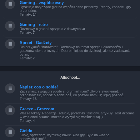
Gaming - współczesny
Dyskusje dotyczące gier na współczesne platformy. Pecety, konsole i gry
przenośne.
Tematy:
14
Gaming - retro
Rozmowy o grach i sprzęcie z dawnych lat.
Tematy:
7
Sprzęt i Gadżety
Dla przyjaciół "hardware". Rozmowy na temat sprzętu, akcesoriów i
gadżetów elektronicznych. Dobre miejsce do dyskusji, ale też zadawania
pytań.
Tematy:
7
Allschool...
Napisz coś o sobie!
Zaczynasz swoją przygodę z forum arhn.eu? Utwórz swój temat,
przedstaw się, napisz o sobie coś, co pozwoli nam Cię lepiej poznać.
Tematy:
13
Gracze - Graczom
Wasze teksty. Recenzje, solucje, poradniki, felietony, artykuły. Jeśli drzemie
w was chęć pisania, możecie wyżyć się właśnie tutaj :)
Tematy:
4
Giełda
Kupię, sprzedam, wymienię kawię. Albo gry. Byle na własną
odpowiedzialność.