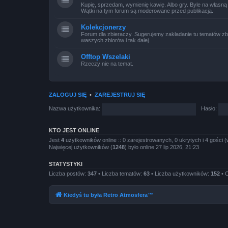
Kupię, sprzedam, wymienię kawię. Albo gry. Byle na własną
Wątki na tym forum są moderowane przed publikacją.
Kolekcjonerzy
Forum dla zbieraczy. Sugerujemy zakładanie tu tematów zb
waszych zbiorów i tak dalej.
Offtop Wszelaki
Rzeczy nie na temat.
ZALOGUJ SIĘ
•
ZAREJESTRUJ SIĘ
Nazwa użytkownika:
Hasło:
KTO JEST ONLINE
Jest
4
użytkowników online :: 0 zarejestrowanych, 0 ukrytych i 4 gości (
Najwięcej użytkowników (
1248
) było online 27 lip 2026, 21:23
STATYSTYKI
Liczba postów:
347
• Liczba tematów:
63
• Liczba użytkowników:
152
• O
Kiedyś tu była Retro Atmosfera™