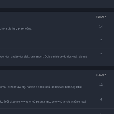
TEMATY
14
 konsole i gry przenośne.
7
7
soriów i gadżetów elektronicznych. Dobre miejsce do dyskusji, ale też
TEMATY
13
at, przedstaw się, napisz o sobie coś, co pozwoli nam Cię lepiej
4
uły. Jeśli drzemie w was chęć pisania, możecie wyżyć się właśnie tutaj