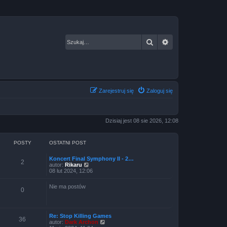
Szukaj
Wyszukiwanie za
Zarejestruj się
Zaloguj się
Dzisiaj jest 08 sie 2026, 12:08
POSTY
OSTATNI POST
Koncert Final Symphony II - 2…
2
W
autor:
Rikaru
y
08 lut 2024, 12:06
ś
w
Nie ma postów
i
0
e
t
l
n
Re: Stop Killing Games
36
a
W
autor:
Dark Archon
j