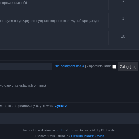
1
 odpowiedzialność.
2
iorczych dotyczących edycji kolekcjonerskich, wydań specjalnych,
10
Nie pamiętam hasła
|
Zapamiętaj mnie
wg danych z ostatnich 5 minut)
statnio zarejestrowany użytkownik:
Zyriusz
Technologię dostarcza
phpBB
® Forum Software © phpBB Limited
Prosilver Dark Edition by
Premium phpBB Styles