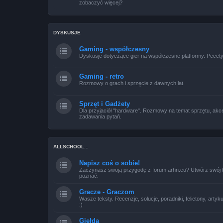
zobaczyć więcej?
DYSKUSJE
Gaming - współczesny
Dyskusje dotyczące gier na współczesne platformy. Pecety,
Gaming - retro
Rozmowy o grach i sprzęcie z dawnych lat.
Sprzęt i Gadżety
Dla przyjaciół "hardware". Rozmowy na temat sprzętu, akce
zadawania pytań.
ALLSCHOOL...
Napisz coś o sobie!
Zaczynasz swoją przygodę z forum arhn.eu? Utwórz swój tem
poznać.
Gracze - Graczom
Wasze teksty. Recenzje, solucje, poradniki, felietony, artyk
:)
Giełda