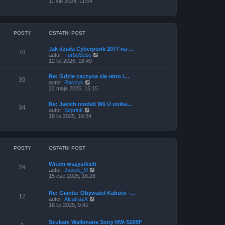
y
11 sie 2024, 11:04
n
ś
o
w
w
i
s
e
z
t
POSTY
OSTATNI POST
y
l
p
n
o
Jak działa Cyberpunk 2077 na …
a
78
s
W
autor:
TurboSebo
j
t
y
12 lut 2026, 18:49
n
ś
o
w
w
Re: Gdzie zaczyna się retro i…
i
s
39
W
autor:
Raczyk
e
z
y
22 maja 2025, 15:15
t
y
ś
l
p
w
n
o
Re: Jakich modeli Wii U unika…
i
34
a
s
W
autor:
Szprink
e
j
t
y
18 lis 2025, 19:34
t
n
ś
l
o
w
n
w
i
a
s
e
j
z
t
POSTY
OSTATNI POST
n
y
l
o
p
n
w
o
Witam wszystkich
a
s
29
s
W
autor:
Jasiek_M
j
z
t
y
15 cze 2025, 16:28
n
y
ś
o
p
w
w
o
Re: Giants: Obywatel Kabuto -…
i
s
12
s
W
autor:
AlcatrazX
e
z
t
y
16 lip 2025, 9:41
t
y
ś
l
p
w
n
o
Szukam Walkmana Sony NW-S205F
i
a
s