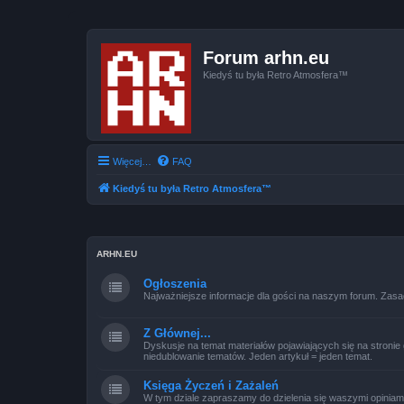
Forum arhn.eu
Kiedyś tu była Retro Atmosfera™
Więcej…
FAQ
Kiedyś tu była Retro Atmosfera™
ARHN.EU
Ogłoszenia
Najważniejsze informacje dla gości na naszym forum. Zasa
Z Głównej...
Dyskusje na temat materiałów pojawiających się na stronie 
niedublowanie tematów. Jeden artykuł = jeden temat.
Księga Życzeń i Zażaleń
W tym dziale zapraszamy do dzielenia się waszymi opiniami