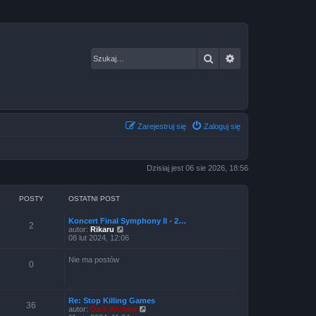
Szukaj
Wyszukiwanie za
Zarejestruj się
Zaloguj się
Dzisiaj jest 06 sie 2026, 18:56
POSTY
OSTATNI POST
Koncert Final Symphony II - 2…
2
W
autor:
Rikaru
y
08 lut 2024, 12:06
ś
w
Nie ma postów
i
0
e
t
l
n
Re: Stop Killing Games
36
a
W
autor:
Dark Archon
j