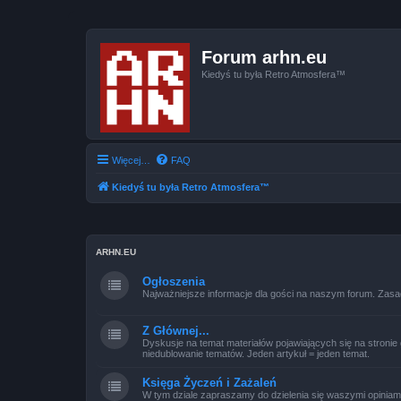
Forum arhn.eu
Kiedyś tu była Retro Atmosfera™
Więcej…
FAQ
Kiedyś tu była Retro Atmosfera™
ARHN.EU
Ogłoszenia
Najważniejsze informacje dla gości na naszym forum. Zasa
Z Głównej...
Dyskusje na temat materiałów pojawiających się na stronie 
niedublowanie tematów. Jeden artykuł = jeden temat.
Księga Życzeń i Zażaleń
W tym dziale zapraszamy do dzielenia się waszymi opiniami