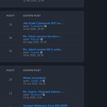
y
11 sie 2024, 11:04
n
ś
o
w
w
i
s
e
z
t
POSTY
OSTATNI POST
y
l
p
n
o
Jak działa Cyberpunk 2077 na …
a
78
s
W
autor:
TurboSebo
j
t
y
12 lut 2026, 18:49
n
ś
o
w
w
Re: Gdzie zaczyna się retro i…
i
s
39
W
autor:
Raczyk
e
z
y
22 maja 2025, 15:15
t
y
ś
l
p
w
n
o
Re: Jakich modeli Wii U unika…
i
34
a
s
W
autor:
Szprink
e
j
t
y
18 lis 2025, 19:34
t
n
ś
l
o
w
n
w
i
a
s
e
j
z
t
POSTY
OSTATNI POST
n
y
l
o
p
n
w
o
Witam wszystkich
a
s
29
s
W
autor:
Jasiek_M
j
z
t
y
15 cze 2025, 16:28
n
y
ś
o
p
w
w
o
Re: Giants: Obywatel Kabuto -…
i
s
12
s
W
autor:
AlcatrazX
e
z
t
y
16 lip 2025, 9:41
t
y
ś
l
p
w
n
o
Szukam Walkmana Sony NW-S205F
i
a
s