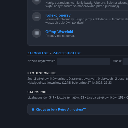
Kupię, sprzedam, wymienię kawię. Albo gry. Byle na własną
Wątki na tym forum są moderowane przed publikacją.
Kolekcjonerzy
Forum dla zbieraczy. Sugerujemy zakładanie tu tematów zb
waszych zbiorów i tak dalej.
Offtop Wszelaki
Rzeczy nie na temat.
ZALOGUJ SIĘ
•
ZAREJESTRUJ SIĘ
Nazwa użytkownika:
Hasło:
KTO JEST ONLINE
Jest
2
użytkowników online :: 0 zarejestrowanych, 0 ukrytych i 2 gości (
Najwięcej użytkowników (
1248
) było online 27 lip 2026, 21:23
STATYSTYKI
Liczba postów:
347
• Liczba tematów:
63
• Liczba użytkowników:
152
• O
Kiedyś tu była Retro Atmosfera™