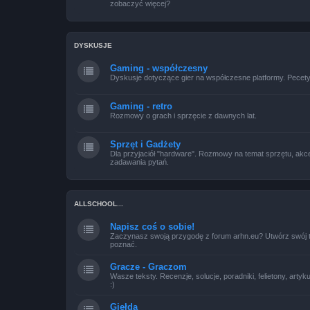
zobaczyć więcej?
DYSKUSJE
Gaming - współczesny
Dyskusje dotyczące gier na współczesne platformy. Pecety,
Gaming - retro
Rozmowy o grach i sprzęcie z dawnych lat.
Sprzęt i Gadżety
Dla przyjaciół "hardware". Rozmowy na temat sprzętu, akce
zadawania pytań.
ALLSCHOOL...
Napisz coś o sobie!
Zaczynasz swoją przygodę z forum arhn.eu? Utwórz swój tem
poznać.
Gracze - Graczom
Wasze teksty. Recenzje, solucje, poradniki, felietony, artyk
:)
Giełda