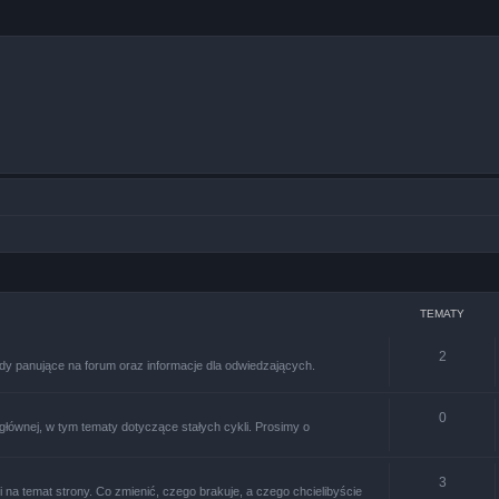
TEMATY
2
dy panujące na forum oraz informacje dla odwiedzających.
0
głównej, w tym tematy dotyczące stałych cykli. Prosimy o
3
 na temat strony. Co zmienić, czego brakuje, a czego chcielibyście