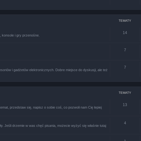
TEMATY
14
 konsole i gry przenośne.
7
7
soriów i gadżetów elektronicznych. Dobre miejsce do dyskusji, ale też
TEMATY
13
at, przedstaw się, napisz o sobie coś, co pozwoli nam Cię lepiej
4
uły. Jeśli drzemie w was chęć pisania, możecie wyżyć się właśnie tutaj