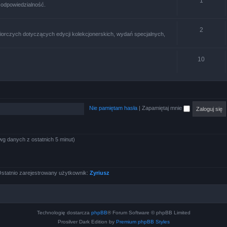
1
 odpowiedzialność.
2
iorczych dotyczących edycji kolekcjonerskich, wydań specjalnych,
10
Nie pamiętam hasła
|
Zapamiętaj mnie
wg danych z ostatnich 5 minut)
statnio zarejestrowany użytkownik:
Zyriusz
Technologię dostarcza
phpBB
® Forum Software © phpBB Limited
Prosilver Dark Edition by
Premium phpBB Styles