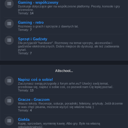
Gaming - współczesny
Dyskusje dotyczące gier na współczesne platformy. Pecety, konsole i gry
przenośne.
Tematy:
14
Gaming - retro
Rozmowy o grach i sprzęcie z dawnych lat.
Tematy:
7
Sprzęt i Gadżety
Dla przyjaciół "hardware". Rozmowy na temat sprzętu, akcesoriów i
gadżetów elektronicznych. Dobre miejsce do dyskusji, ale też zadawania
pytań.
Tematy:
7
Allschool...
Napisz coś o sobie!
Zaczynasz swoją przygodę z forum arhn.eu? Utwórz swój temat,
przedstaw się, napisz o sobie coś, co pozwoli nam Cię lepiej poznać.
Tematy:
13
Gracze - Graczom
Wasze teksty. Recenzje, solucje, poradniki, felietony, artykuły. Jeśli drzemie
w was chęć pisania, możecie wyżyć się właśnie tutaj :)
Tematy:
4
Giełda
Kupię, sprzedam, wymienię kawię. Albo gry. Byle na własną
odpowiedzialność.