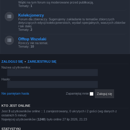
Wątki na tym forum są moderowane przed publikacją.
Tematy:
1
Kolekcjonerzy
Forum dla zbieraczy. Sugerujemy zakładanie tu tematów zbiorczych
dotyczących edycji kolekcjonerskich, wydań specjalnych, waszych zbiorów
i tak dalej.
Tematy:
2
Offtop Wszelaki
Rzeczy nie na temat.
Tematy:
10
ZALOGUJ SIĘ
•
ZAREJESTRUJ SIĘ
Nazwa użytkownika:
Hasło:
Nie pamiętam hasła
Zapamiętaj mnie
KTO JEST ONLINE
Jest
3
użytkowników online :: 1 zarejestrowany, 0 ukrytych i 2 gości (wg danych z
ostatnich 5 minut)
Najwięcej użytkowników (
1248
) było online 27 lip 2026, 21:23
STATYSTYKI