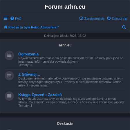
Forum arhn.eu
FAQ
Zarejestruj się
Zaloguj się
S
Kiedyś tu była Retro Atmosfera™
z
Dzisiaj jest 08 sie 2026, 13:02
u
arhn.eu
k
Ogłoszenia
a
Najważniejsze informacje dla gości na naszym forum. Zasady panujące na
forum oraz informacje dla odwiedzających.
j
Tematy:
2
Z Głównej...
Dyskusje na temat materiałów pojawiających się na stronie głównej, w tym
tematy dotyczące stałych cykli. Prosimy o niedublowanie tematów. Jeden
artykuł = jeden temat.
Księga Życzeń i Zażaleń
W tym dziale zapraszamy do dzielenia się waszymi opiniami na temat
strony. Co zmienić, czego brakuje, a czego chcielibyście zobaczyć więcej?
Tematy:
3
Dyskusje