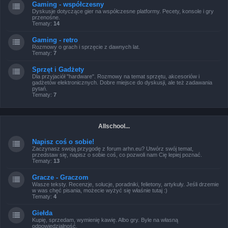
Gaming - współczesny
Dyskusje dotyczące gier na współczesne platformy. Pecety, konsole i gry
przenośne.
Tematy:
14
Gaming - retro
Rozmowy o grach i sprzęcie z dawnych lat.
Tematy:
7
Sprzęt i Gadżety
Dla przyjaciół "hardware". Rozmowy na temat sprzętu, akcesoriów i
gadżetów elektronicznych. Dobre miejsce do dyskusji, ale też zadawania
pytań.
Tematy:
7
Allschool...
Napisz coś o sobie!
Zaczynasz swoją przygodę z forum arhn.eu? Utwórz swój temat,
przedstaw się, napisz o sobie coś, co pozwoli nam Cię lepiej poznać.
Tematy:
13
Gracze - Graczom
Wasze teksty. Recenzje, solucje, poradniki, felietony, artykuły. Jeśli drzemie
w was chęć pisania, możecie wyżyć się właśnie tutaj :)
Tematy:
4
Giełda
Kupię, sprzedam, wymienię kawię. Albo gry. Byle na własną
odpowiedzialność.