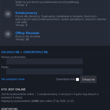
Wątki na tym forum są moderowane przed publikacją.
Tematy:
1
Kolekcjonerzy
Forum dla zbieraczy. Sugerujemy zakładanie tu tematów zbiorczych
dotyczących edycji kolekcjonerskich, wydań specjalnych, waszych zbiorów
i tak dalej.
Tematy:
2
Offtop Wszelaki
Rzeczy nie na temat.
Tematy:
10
ZALOGUJ SIĘ
•
ZAREJESTRUJ SIĘ
Nazwa użytkownika:
Hasło:
Nie pamiętam hasła
Zapamiętaj mnie
KTO JEST ONLINE
Jest
5
użytkowników online :: 1 zarejestrowany, 0 ukrytych i 4 gości (wg danych z
ostatnich 5 minut)
Najwięcej użytkowników (
1248
) było online 27 lip 2026, 21:23
STATYSTYKI