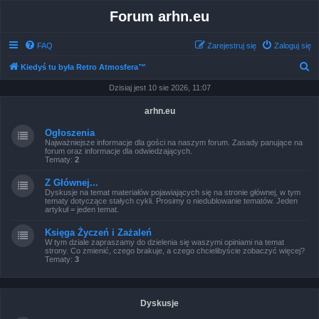
Forum arhn.eu
FAQ
Zarejestruj się
Zaloguj się
S
Kiedyś tu była Retro Atmosfera™
z
Dzisiaj jest 10 sie 2026, 11:07
u
arhn.eu
k
Ogłoszenia
a
Najważniejsze informacje dla gości na naszym forum. Zasady panujące na
forum oraz informacje dla odwiedzających.
j
Tematy:
2
Z Głównej...
Dyskusje na temat materiałów pojawiających się na stronie głównej, w tym
tematy dotyczące stałych cykli. Prosimy o niedublowanie tematów. Jeden
artykuł = jeden temat.
Księga Życzeń i Zażaleń
W tym dziale zapraszamy do dzielenia się waszymi opiniami na temat
strony. Co zmienić, czego brakuje, a czego chcielibyście zobaczyć więcej?
Tematy:
3
Dyskusje