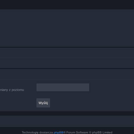
ieniany z poziomu
Technologię dostarcza
phpBB
® Forum Software © phpBB Limited