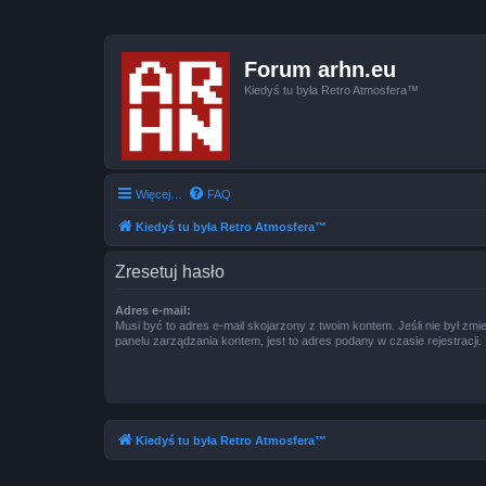
Forum arhn.eu
Kiedyś tu była Retro Atmosfera™
Więcej…
FAQ
Kiedyś tu była Retro Atmosfera™
Zresetuj hasło
Adres e-mail:
Musi być to adres e-mail skojarzony z twoim kontem. Jeśli nie był zm
panelu zarządzania kontem, jest to adres podany w czasie rejestracji.
Kiedyś tu była Retro Atmosfera™