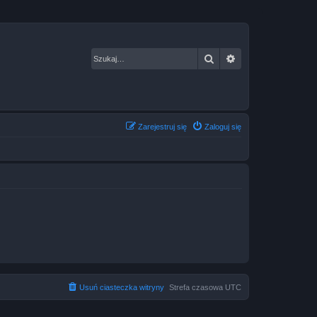
Szukaj
Wyszukiwanie za
Zarejestruj się
Zaloguj się
Usuń ciasteczka witryny
Strefa czasowa
UTC