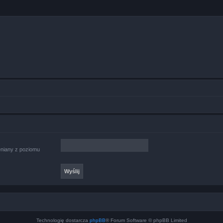
ieniany z poziomu
Technologię dostarcza
phpBB
® Forum Software © phpBB Limited