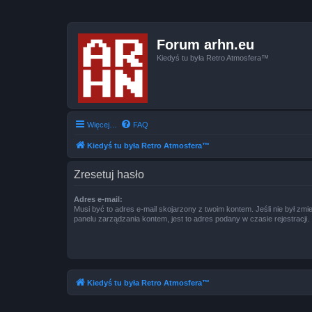
Forum arhn.eu
Kiedyś tu była Retro Atmosfera™
Więcej…
FAQ
Kiedyś tu była Retro Atmosfera™
Zresetuj hasło
Adres e-mail:
Musi być to adres e-mail skojarzony z twoim kontem. Jeśli nie był zm
panelu zarządzania kontem, jest to adres podany w czasie rejestracji.
Kiedyś tu była Retro Atmosfera™