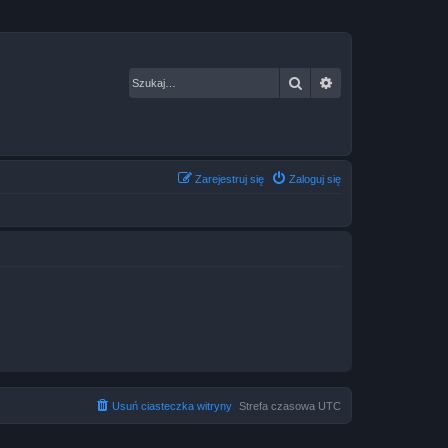
Szukaj
Wyszukiwanie za
Zarejestruj się
Zaloguj się
Usuń ciasteczka witryny
Strefa czasowa
UTC