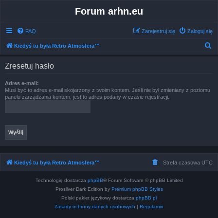
Forum arhn.eu
FAQ
Zarejestruj się
Zaloguj się
S
Kiedyś tu była Retro Atmosfera™
z
Zresetuj hasło
u
k
Adres e-mail:
Musi być to adres e-mail skojarzony z twoim kontem. Jeśli nie był zmieniany z poziomu
a
panelu zarządzania kontem, jest to adres podany w czasie rejestracji.
j
Kiedyś tu była Retro Atmosfera™
Strefa czasowa
UTC
Technologię dostarcza
phpBB
® Forum Software © phpBB Limited
Prosilver Dark Edition by
Premium phpBB Styles
Polski pakiet językowy dostarcza
phpBB.pl
Zasady ochrony danych osobowych
|
Regulamin