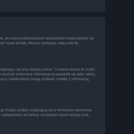
że, że przed publikowaniem wiadomości trzeba będzie się
rzyć nowe tematy, Możesz dodawać załączniki itp.
najdujący się przy danym poście. Czasami można to zrobić
 post był zmieniany. Informacja ta wyświetli się tylko wtedy,
atorzy i moderatorzy mogą zostawić notatkę z informacją,
cję
Dołącz podpis
znajdującą się w formularzu tworzenia
aktywnieniu tej funkcji, za każdym razem pisząc post,