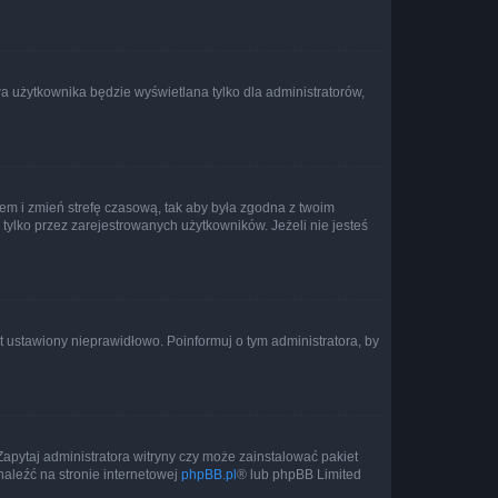
a użytkownika będzie wyświetlana tylko dla administratorów,
ontem i zmień strefę czasową, tak aby była zgodna z twoim
tylko przez zarejestrowanych użytkowników. Jeżeli nie jesteś
t ustawiony nieprawidłowo. Poinformuj o tym administratora, by
Zapytaj administratora witryny czy może zainstalować pakiet
naleźć na stronie internetowej
phpBB.pl
® lub phpBB Limited