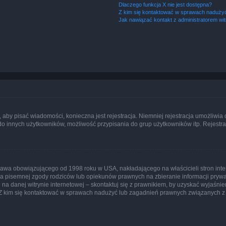
Dlaczego funkcja X nie jest dostępna?
Z kim się kontaktować w sprawach nadużyć
Jak nawiązać kontakt z administratorem wi
y, aby pisać wiadomości, konieczna jest rejestracja. Niemniej rejestracja umożliwia
do innych użytkowników, możliwość przypisania do grup użytkowników itp. Rejestracj
prawa obowiązującego od 1998 roku w USA, nakładającego na właścicieli stron int
ia pisemnej zgody rodziców lub opiekunów prawnych na zbieranie informacji prywa
na danej witrynie internetowej – skontaktuj się z prawnikiem, by uzyskać wyjaśnieni
 kim się kontaktować w sprawach nadużyć lub zagadnień prawnych związanych z t