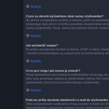
Na górę
Czym są obrazki wyświetlane obok nazwy użytkownika?
Na stronie przeglądania postów, w miejscu, gdzie są wyświetl
używanego stylu jest on w formie gwiazdek, kwadracików lub kro
nazwy użytkownika. Drugi, zazwyczaj większy obrazek, wyświet
Na górę
Jak wyświetlić awatar?
W panelu zarządzania kontem na karcie „Profil” w sekcji „Awat
i sposób ich wyświetlania są uzależnione od administratora wit
Na górę
Co to jest ranga i jak można ją zmienić?
Rangi wyświetlane pod nazwami użytkowników oznaczają, ile po
stylu rang, ponieważ ustawia je administrator witryny. Nie należ
administrator obniży licznik postów takiego użytkownika.
Na górę
Podczas próby wysłania wiadomości e-mail do użytkownika 
Tylko zarejestrowani użytkownicy mogą wysyłać e-maile do inny
nieprawidłowym używaniem systemu poczty elektronicznej wit