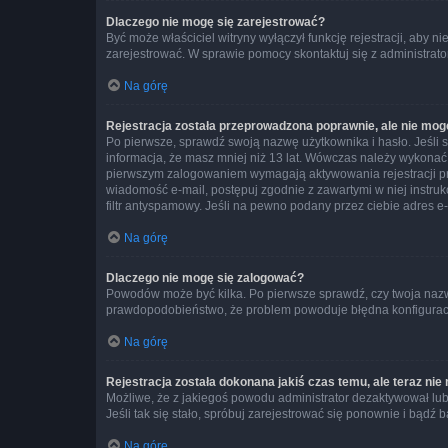
Dlaczego nie mogę się zarejestrować?
Być może właściciel witryny wyłączył funkcję rejestracji, aby n
zarejestrować. W sprawie pomocy skontaktuj się z administrato
Na górę
Rejestracja została przeprowadzona poprawnie, ale nie mog
Po pierwsze, sprawdź swoją nazwę użytkownika i hasło. Jeśli 
informacja, że masz mniej niż 13 lat. Wówczas należy wykonać i
pierwszym zalogowaniem wymagają aktywowania rejestracji przez
wiadomość e-mail, postępuj zgodnie z zawartymi w niej instru
filtr antyspamowy. Jeśli na pewno podany przez ciebie adres e-
Na górę
Dlaczego nie mogę się zalogować?
Powodów może być kilka. Po pierwsze sprawdź, czy twoja nazwa u
prawdopodobieństwo, że problem powoduje błędna konfiguracja w
Na górę
Rejestracja została dokonana jakiś czas temu, ale teraz ni
Możliwe, że z jakiegoś powodu administrator dezaktywował lub u
Jeśli tak się stało, spróbuj zarejestrować się ponownie i bą
Na górę