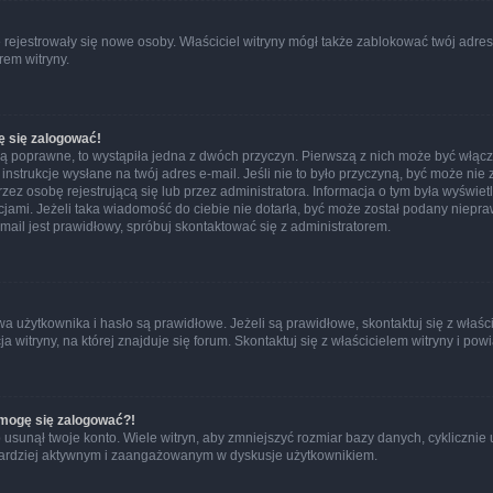
ie rejestrowały się nowe osoby. Właściciel witryny mógł także zablokować twój adre
rem witryny.
ę się zalogować!
są poprawne, to wystąpiła jedna z dwóch przyczyn. Pierwszą z nich może być włącz
nstrukcje wysłane na twój adres e-mail. Jeśli nie to było przyczyną, być może nie 
 osobę rejestrującą się lub przez administratora. Informacja o tym była wyświetlo
kcjami. Jeżeli taka wiadomość do ciebie nie dotarła, być może został podany niep
mail jest prawidłowy, spróbuj skontaktować się z administratorem.
żytkownika i hasło są prawidłowe. Jeżeli są prawidłowe, skontaktuj się z właścicie
itryny, na której znajduje się forum. Skontaktuj się z właścicielem witryny i po
e mogę się zalogować?!
sunął twoje konto. Wiele witryn, aby zmniejszyć rozmiar bazy danych, cyklicznie u
dź bardziej aktywnym i zaangażowanym w dyskusje użytkownikiem.