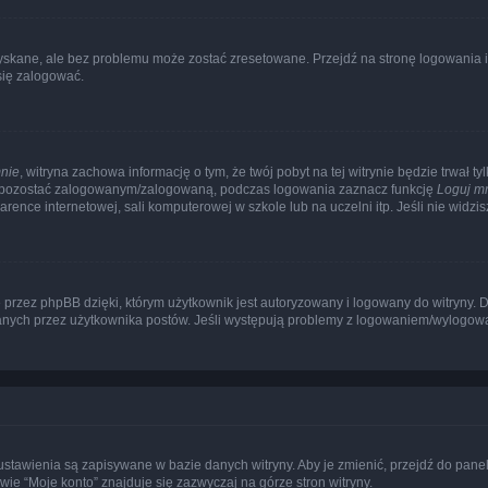
kane, ale bez problemu może zostać zresetowane. Przejdź na stronę logowania i k
się zalogować.
nie
, witryna zachowa informację o tym, że twój pobyt na tej witrynie będzie trwał t
y pozostać zalogowanym/zalogowaną, podczas logowania zaznacz funkcję
Loguj m
ence internetowej, sali komputerowej w szkole lub na uczelni itp. Jeśli nie widzisz t
przez phpBB dzięki, którym użytkownik jest autoryzowany i logowany do witryny. D
zytanych przez użytkownika postów. Jeśli występują problemy z logowaniem/wylogo
 ustawienia są zapisywane w bazie danych witryny. Aby je zmienić, przejdź do p
ie “Moje konto” znajduje się zazwyczaj na górze stron witryny.