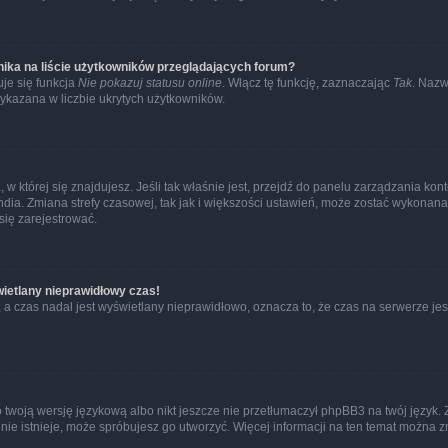
ika na liście użytkowników przeglądających forum?
je się funkcja
Nie pokazuj statusu online
. Włącz tę funkcję, zaznaczając
Tak
. Nazw
wykazana w liczbie ukrytych użytkowników.
ta, w której się znajdujesz. Jeśli tak właśnie jest, przejdź do panelu zarządzania k
dia. Zmiana strefy czasowej, tak jak i większości ustawień, może zostać wykonana 
się zarejestrować.
wietlany nieprawidłowy czas!
a czas nadal jest wyświetlany nieprawidłowo, oznacza to, że czas na serwerze jes
 twoją wersję językową albo nikt jeszcze nie przetłumaczył phpBB3 na twój język. 
a nie istnieje, może spróbujesz go utworzyć. Więcej informacji na ten temat można z