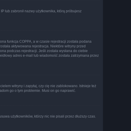
s IP lub zabronił nazwy użytkownika, którą próbujesz
ona funkcja COPPA, a w czasie rejestracji została podana
została aktywowana rejestracja. Niektóre witryny przed
na podczas rejestracji. Jeśli została wysłana do ciebie
rawidłowy adres e-mail lub wiadomość została zatrzymana przez
lem witryny i zapytaj, czy cię nie zablokowano. Istnieje też
wiadom go o tym problemie. Musi on go naprawić.
suwa użytkowników, którzy nic nie pisali przez dłuższy czas.