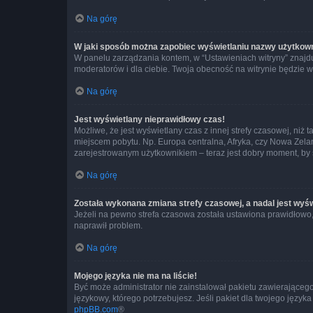
Na górę
W jaki sposób można zapobiec wyświetlaniu nazwy użytkown
W panelu zarządzania kontem, w “Ustawieniach witryny” znajdu
moderatorów i dla ciebie. Twoja obecność na witrynie będzie 
Na górę
Jest wyświetlany nieprawidłowy czas!
Możliwe, że jest wyświetlany czas z innej strefy czasowej, niż 
miejscem pobytu. Np. Europa centralna, Afryka, czy Nowa Zelan
zarejestrowanym użytkownikiem – teraz jest dobry moment, by 
Na górę
Została wykonana zmiana strefy czasowej, a nadal jest wyś
Jeżeli na pewno strefa czasowa została ustawiona prawidłowo, 
naprawił problem.
Na górę
Mojego języka nie ma na liście!
Być może administrator nie zainstalował pakietu zawierającego
językowy, którego potrzebujesz. Jeśli pakiet dla twojego język
phpBB.com
®