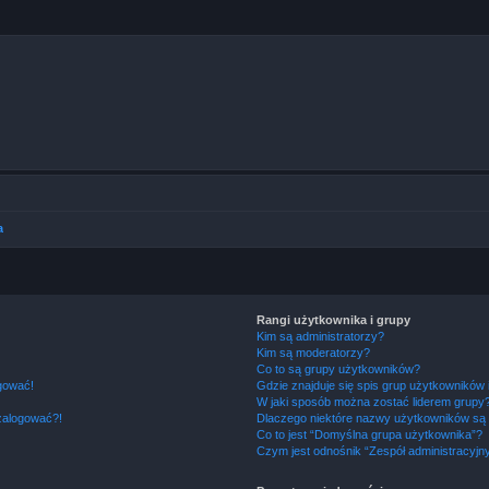
a
Rangi użytkownika i grupy
Kim są administratorzy?
Kim są moderatorzy?
Co to są grupy użytkowników?
ogować!
Gdzie znajduje się spis grup użytkowników
W jaki sposób można zostać liderem grupy
 zalogować?!
Dlaczego niektóre nazwy użytkowników są 
Co to jest “Domyślna grupa użytkownika”?
Czym jest odnośnik “Zespół administracyjn