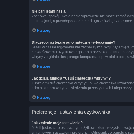
Nie pamiętam hasła!
Zachowaj spokój! Twoje hasło wprawdzie nie może zostać odzys
instrukcjami, a prawdopodobnie niedługo znów będziesz móc 
Na górę
Dlaczego następuje automatyczne wylogowanie?
Jeżeli w czasie logowania nie zaznaczysz funkcji
Zapamiętaj m
niewłaściwemu użyciu twojego konta przez kogoś innego. Ab
witryny z ogólnie dostępnego komputera, np. w bibliotece, kawiar
Na górę
Jak działa funkcja “Usuń ciasteczka witryny”?
Funkcja “Usuń ciasteczka witryny” usuwa ciasteczka utworzone 
administratora witryny – śledzenia przeczytanych i nieprzec
Na górę
Preferencje i ustawienia użytkownika
Jak zmienić moje ustawienia?
Jeżeli jesteś zarejestrowanym użytkownikiem, wszystkie twoje
zmian swoich ustawień i preferencji. Odnośnik do panelu o nazw