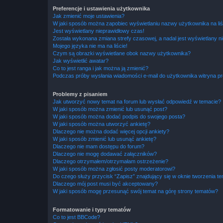
Preferencje i ustawienia użytkownika
Jak zmienić moje ustawienia?
W jaki sposób można zapobiec wyświetlaniu nazwy użytkownika na li
Jest wyświetlany nieprawidłowy czas!
Została wykonana zmiana strefy czasowej, a nadal jest wyświetlany n
Mojego języka nie ma na liście!
Czym są obrazki wyświetlane obok nazwy użytkownika?
Jak wyświetlić awatar?
Co to jest ranga i jak można ją zmienić?
Podczas próby wysłania wiadomości e-mail do użytkownika witryna pr
Problemy z pisaniem
Jak utworzyć nowy temat na forum lub wysłać odpowiedź w temacie?
W jaki sposób można zmienić lub usunąć post?
W jaki sposób można dodać podpis do swojego posta?
W jaki sposób można utworzyć ankietę?
Dlaczego nie można dodać więcej opcji ankiety?
W jaki sposób zmienić lub usunąć ankietę?
Dlaczego nie mam dostępu do forum?
Dlaczego nie mogę dodawać załączników?
Dlaczego otrzymałem/otrzymałam ostrzeżenie?
W jaki sposób można zgłosić posty moderatorowi?
Do czego służy przycisk “Zapisz” znajdujący się w oknie tworzenia t
Dlaczego mój post musi być akceptowany?
W jaki sposób mogę przesunąć swój temat na górę strony tematów?
Formatowanie i typy tematów
Co to jest BBCode?