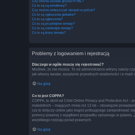
Czy można używać języka HTML?
Co to są są emotikony?
Czy można umieszczać obrazki w poście?
Co to są ogłoszenia globalne?
Co to są ogłoszenia?
Co to są przyklejone tematy?
Co to są zamknięte tematy?
Co to są ikony tematu?
Problemy z logowaniem i rejestracją
Dlaczego w ogóle muszę się rejestrować?
Możliwe, że nie musisz. To od administratora witryny zależy cz
jak własny awatar, wysyłanie prywatnych wiadomości i e-maili 
Na górę
Co to jest COPPA?
COPPA, to skrót od Child Online Privacy and Protection Act – 
małoletnich – mających mniej niż 13 lat – obowiązek posiadan
czy to dotyczy ciebie jako kogoś próbującego zarejestrować się 
pomocy prawnej z wyjątkiem przypadku opisanego w pytaniu „Z
wszelkiego rodzaju porad prawnych.
Na górę