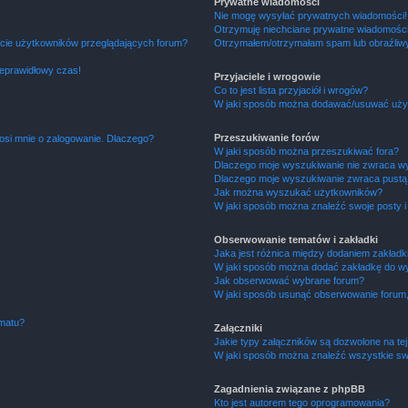
Prywatne wiadomości
Nie mogę wysyłać prywatnych wiadomości!
Otrzymuję niechciane prywatne wiadomości
ście użytkowników przeglądających forum?
Otrzymałem/otrzymałam spam lub obraźliwy 
ieprawidłowy czas!
Przyjaciele i wrogowie
Co to jest lista przyjaciół i wrogów?
W jaki sposób można dodawać/usuwać użytk
Przeszukiwanie forów
osi mnie o zalogowanie. Dlaczego?
W jaki sposób można przeszukiwać fora?
Dlaczego moje wyszukiwanie nie zwraca w
Dlaczego moje wyszukiwanie zwraca pustą 
Jak można wyszukać użytkowników?
W jaki sposób można znaleźć swoje posty i
Obserwowanie tematów i zakładki
Jaka jest różnica między dodaniem zakład
W jaki sposób można dodać zakładkę do w
Jak obserwować wybrane forum?
W jaki sposób usunąć obserwowanie forum
ematu?
Załączniki
Jakie typy załączników są dozwolone na tej
W jaki sposób można znaleźć wszystkie swo
Zagadnienia związane z phpBB
Kto jest autorem tego oprogramowania?