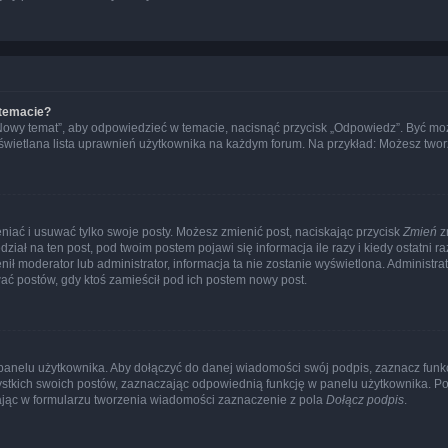
 temacie?
„Nowy temat”, aby odpowiedzieć w temacie, nacisnąć przycisk „Odpowiedz”. Być mo
wyświetlana lista uprawnień użytkownika na każdym forum. Na przykład: Możesz two
niać i usuwać tylko swoje posty. Możesz zmienić post, naciskając przycisk
Zmień
z
iał na ten post, pod twoim postem pojawi się informacja ile razy i kiedy ostatni raz
ienił moderator lub administrator, informacja ta nie zostanie wyświetlona. Administr
ać postów, gdy ktoś zamieścił pod ich postem nowy post.
panelu użytkownika. Aby dołączyć do danej wiadomości swój podpis, zaznacz funk
kich swoich postów, zaznaczając odpowiednią funkcję w panelu użytkownika. Po u
ąc w formularzu tworzenia wiadomości zaznaczenie z pola
Dołącz podpis
.