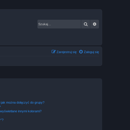
Szukaj
Wyszukiwanie za
Zarejestruj się
Zaloguj się
 i jak można dołączyć do grupy?
?
wyświetlane innymi kolorami?
y”?