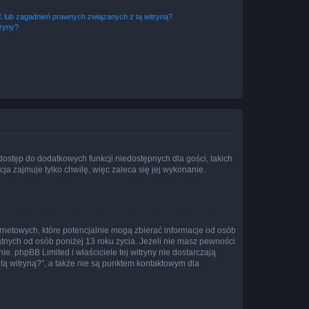
 lub zagadnień prawnych związanych z tą witryną?
tryny?
 dostęp do dodatkowych funkcji niedostępnych dla gości, takich
a zajmuje tylko chwilę, więc zaleca się jej wykonanie.
ernetowych, które potencjalnie mogą zbierać informacje od osób
tnych od osób poniżej 13 roku życia. Jeżeli nie masz pewności
e. phpBB Limited i właściciele tej witryny nie dostarczają
ą witryną?”, a także nie są punktem kontaktowym dla