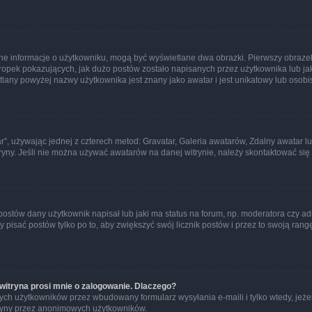
ane informacje o użytkowniku, mogą być wyświetlane dwa obrazki. Pierwszy obrazek
pek pokazujących, jak dużo postów zostało napisanych przez użytkownika lub jaki j
lany powyżej nazwy użytkownika jest znany jako awatar i jest unikatowy lub osobi
ar”, używając jednej z czterech metod: Gravatar, Galeria awatarów, Zdalny awatar 
ryny. Jeśli nie można używać awatarów na danej witrynie, należy skontaktować się 
stów dany użytkownik napisał lub jaki ma status na forum, np. moderatora czy a
y pisać postów tylko po to, aby zwiększyć swój licznik postów i przez to swoją rangę
witryna prosi mnie o zalogowanie. Dlaczego?
ch użytkowników przez wbudowany formularz wysyłania e-maili i tylko wtedy, jeżeli
ryny przez anonimowych użytkowników.