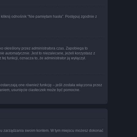
liknij odnośnik “Nie pamiętam hasła”. Postępuj zgodnie z
ylko określony przez administratora czas. Zapobiega to
nie automatycznie
. Jest to niezalecane, jeżeli korzystasz z
ej funkcji, oznacza to, że administrator ją wyłączył.
ostarczają one również funkcję – jeśli została włączona przez
waniem, usunięcie ciasteczek może być pomocne.
anelu zarządzania swoim kontem. W tym miejscu możesz dokonać