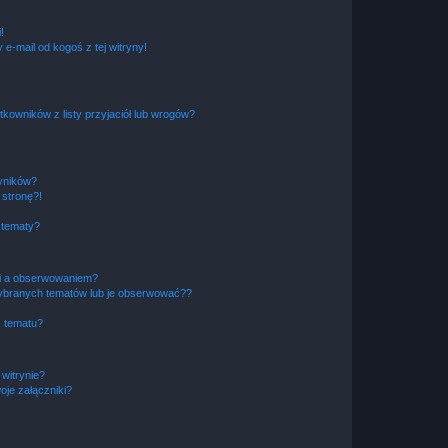
!
e-mail od kogoś z tej witryny!
owników z listy przyjaciół lub wrogów?
yników?
stronę?!
 tematy?
ki a obserwowaniem?
ybranych tematów lub je obserwować??
, tematu?
 witrynie?
je załączniki?