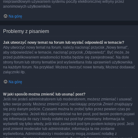
nieprawidłowym używaniem systemu poczty elektronicznej witryny przez
anonimowych użytkowników.
Na górę
Problemy z pisaniem
Jak utworzyć nowy temat na forum lub wysłać odpowiedź w temacie?
Aby utworzyć nowy temat na forum, należy nacisnąć przycisk „Nowy temat”,
aby odpowiedzieć w temacie, nacisnąć przycisk „Odpowiedz”. Być może, że
przed publikowaniem wiadomości trzeba będzie się zarejestrować. Na dole
strony forum lub strony tematów jest wyświetlana lista uprawnień użytkownika
na każdym forum. Na przykład: Możesz tworzyć nowe tematy, Możesz dodawać
załączniki itp.
Na górę
W jaki sposób można zmienić lub usunąć post?
Jeśli nie jesteś administratorem lub moderatorem, możesz zmieniać i usuwać
tylko swoje posty. Możesz zmienić post, naciskając przycisk
Zmień
znajdujący
się przy danym poście. Czasami można to zrobić tylko przez pewien czas po
jego napisaniu. Jeżeli ktoś odpowiedział na ten post, pod twoim postem pojawi
się informacja ile razy i kiedy ostatni raz post był zmieniany. Informacja ta
wyświetli się tylko wtedy, jeśli ktoś zamieścił pod tym postem kolejny post. Jeśli
post zmienił moderator lub administrator, informacja ta nie zostanie
wyświetlona. Administratorzy i moderatorzy mogą zostawić notatkę z