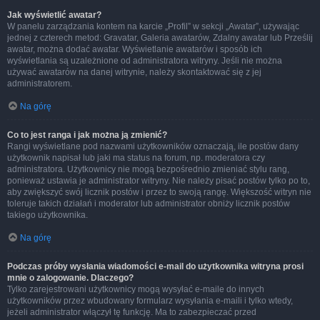
Jak wyświetlić awatar?
W panelu zarządzania kontem na karcie „Profil” w sekcji „Awatar”, używając
jednej z czterech metod: Gravatar, Galeria awatarów, Zdalny awatar lub Prześlij
awatar, można dodać awatar. Wyświetlanie awatarów i sposób ich
wyświetlania są uzależnione od administratora witryny. Jeśli nie można
używać awatarów na danej witrynie, należy skontaktować się z jej
administratorem.
Na górę
Co to jest ranga i jak można ją zmienić?
Rangi wyświetlane pod nazwami użytkowników oznaczają, ile postów dany
użytkownik napisał lub jaki ma status na forum, np. moderatora czy
administratora. Użytkownicy nie mogą bezpośrednio zmieniać stylu rang,
ponieważ ustawia je administrator witryny. Nie należy pisać postów tylko po to,
aby zwiększyć swój licznik postów i przez to swoją rangę. Większość witryn nie
toleruje takich działań i moderator lub administrator obniży licznik postów
takiego użytkownika.
Na górę
Podczas próby wysłania wiadomości e-mail do użytkownika witryna prosi
mnie o zalogowanie. Dlaczego?
Tylko zarejestrowani użytkownicy mogą wysyłać e-maile do innych
użytkowników przez wbudowany formularz wysyłania e-maili i tylko wtedy,
jeżeli administrator włączył tę funkcję. Ma to zabezpieczać przed