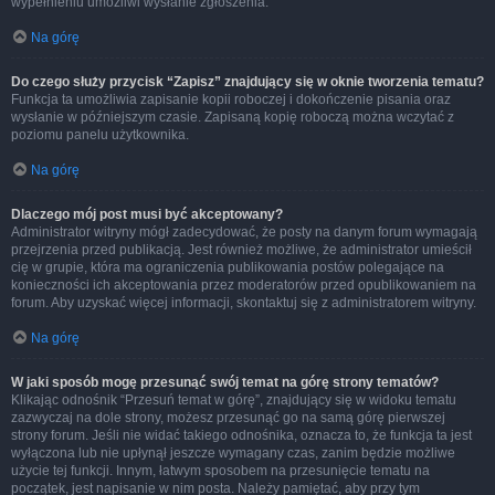
wypełnieniu umożliwi wysłanie zgłoszenia.
Na górę
Do czego służy przycisk “Zapisz” znajdujący się w oknie tworzenia tematu?
Funkcja ta umożliwia zapisanie kopii roboczej i dokończenie pisania oraz
wysłanie w późniejszym czasie. Zapisaną kopię roboczą można wczytać z
poziomu panelu użytkownika.
Na górę
Dlaczego mój post musi być akceptowany?
Administrator witryny mógł zadecydować, że posty na danym forum wymagają
przejrzenia przed publikacją. Jest również możliwe, że administrator umieścił
cię w grupie, która ma ograniczenia publikowania postów polegające na
konieczności ich akceptowania przez moderatorów przed opublikowaniem na
forum. Aby uzyskać więcej informacji, skontaktuj się z administratorem witryny.
Na górę
W jaki sposób mogę przesunąć swój temat na górę strony tematów?
Klikając odnośnik “Przesuń temat w górę”, znajdujący się w widoku tematu
zazwyczaj na dole strony, możesz przesunąć go na samą górę pierwszej
strony forum. Jeśli nie widać takiego odnośnika, oznacza to, że funkcja ta jest
wyłączona lub nie upłynął jeszcze wymagany czas, zanim będzie możliwe
użycie tej funkcji. Innym, łatwym sposobem na przesunięcie tematu na
początek, jest napisanie w nim posta. Należy pamiętać, aby przy tym