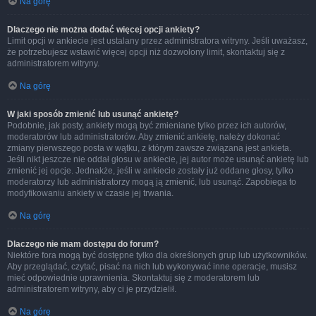
Na górę
Dlaczego nie można dodać więcej opcji ankiety?
Limit opcji w ankiecie jest ustalany przez administratora witryny. Jeśli uważasz,
że potrzebujesz wstawić więcej opcji niż dozwolony limit, skontaktuj się z
administratorem witryny.
Na górę
W jaki sposób zmienić lub usunąć ankietę?
Podobnie, jak posty, ankiety mogą być zmieniane tylko przez ich autorów,
moderatorów lub administratorów. Aby zmienić ankietę, należy dokonać
zmiany pierwszego posta w wątku, z którym zawsze związana jest ankieta.
Jeśli nikt jeszcze nie oddał głosu w ankiecie, jej autor może usunąć ankietę lub
zmienić jej opcje. Jednakże, jeśli w ankiecie zostały już oddane głosy, tylko
moderatorzy lub administratorzy mogą ją zmienić, lub usunąć. Zapobiega to
modyfikowaniu ankiety w czasie jej trwania.
Na górę
Dlaczego nie mam dostępu do forum?
Niektóre fora mogą być dostępne tylko dla określonych grup lub użytkowników.
Aby przeglądać, czytać, pisać na nich lub wykonywać inne operacje, musisz
mieć odpowiednie uprawnienia. Skontaktuj się z moderatorem lub
administratorem witryny, aby ci je przydzielił.
Na górę