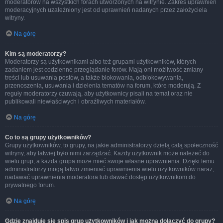
moderatorów na wszystkich forach utworzonych na witrynie. Zakres uprawnień
moderacyjnych uzależniony jest od uprawnień nadanych przez założyciela
witryny.
Na górę
Kim są moderatorzy?
Moderatorzy są użytkownikami albo też grupami użytkowników, których
zadaniem jest codzienne przeglądanie forów. Mają oni możliwość zmiany
treści lub usuwania postów, a także blokowania, odblokowywania,
przenoszenia, usuwania i dzielenia tematów na forum, które moderują. Z
reguły moderatorzy czuwają, aby użytkownicy pisali na temat oraz nie
publikowali niewłaściwych i obraźliwych materiałów.
Na górę
Co to są grupy użytkowników?
Grupy użytkowników, to grupy, na jakie administratorzy dzielą całą społeczność
witryny, aby łatwiej było nimi zarządzać. Każdy użytkownik może należeć do
wielu grup, a każda grupa może mieć swoje własne uprawnienia. Dzięki temu
administratorzy mogą łatwo zmieniać uprawnienia wielu użytkowników naraz,
nadawać uprawnienia moderatora lub dawać dostęp użytkownikom do
prywatnego forum.
Na górę
Gdzie znajduje się spis grup użytkowników i jak można dołączyć do grupy?