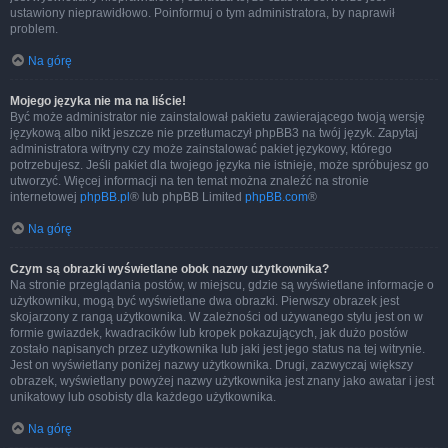
ustawiony nieprawidłowo. Poinformuj o tym administratora, by naprawił
problem.
Na górę
Mojego języka nie ma na liście!
Być może administrator nie zainstalował pakietu zawierającego twoją wersję
językową albo nikt jeszcze nie przetłumaczył phpBB3 na twój język. Zapytaj
administratora witryny czy może zainstalować pakiet językowy, którego
potrzebujesz. Jeśli pakiet dla twojego języka nie istnieje, może spróbujesz go
utworzyć. Więcej informacji na ten temat można znaleźć na stronie
internetowej
phpBB.pl
® lub phpBB Limited
phpBB.com
®
Na górę
Czym są obrazki wyświetlane obok nazwy użytkownika?
Na stronie przeglądania postów, w miejscu, gdzie są wyświetlane informacje o
użytkowniku, mogą być wyświetlane dwa obrazki. Pierwszy obrazek jest
skojarzony z rangą użytkownika. W zależności od używanego stylu jest on w
formie gwiazdek, kwadracików lub kropek pokazujących, jak dużo postów
zostało napisanych przez użytkownika lub jaki jest jego status na tej witrynie.
Jest on wyświetlany poniżej nazwy użytkownika. Drugi, zazwyczaj większy
obrazek, wyświetlany powyżej nazwy użytkownika jest znany jako awatar i jest
unikatowy lub osobisty dla każdego użytkownika.
Na górę