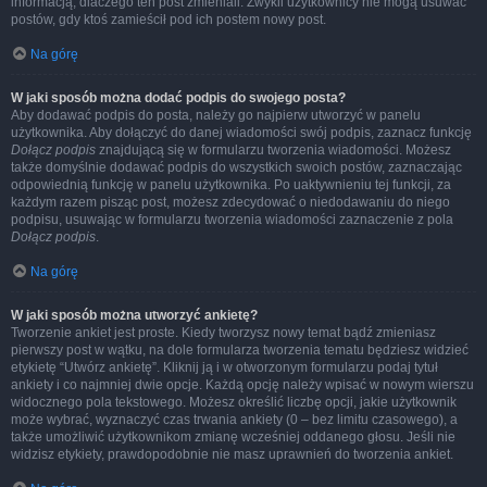
informacją, dlaczego ten post zmieniali. Zwykli użytkownicy nie mogą usuwać
postów, gdy ktoś zamieścił pod ich postem nowy post.
Na górę
W jaki sposób można dodać podpis do swojego posta?
Aby dodawać podpis do posta, należy go najpierw utworzyć w panelu
użytkownika. Aby dołączyć do danej wiadomości swój podpis, zaznacz funkcję
Dołącz podpis
znajdującą się w formularzu tworzenia wiadomości. Możesz
także domyślnie dodawać podpis do wszystkich swoich postów, zaznaczając
odpowiednią funkcję w panelu użytkownika. Po uaktywnieniu tej funkcji, za
każdym razem pisząc post, możesz zdecydować o niedodawaniu do niego
podpisu, usuwając w formularzu tworzenia wiadomości zaznaczenie z pola
Dołącz podpis
.
Na górę
W jaki sposób można utworzyć ankietę?
Tworzenie ankiet jest proste. Kiedy tworzysz nowy temat bądź zmieniasz
pierwszy post w wątku, na dole formularza tworzenia tematu będziesz widzieć
etykietę “Utwórz ankietę”. Kliknij ją i w otworzonym formularzu podaj tytuł
ankiety i co najmniej dwie opcje. Każdą opcję należy wpisać w nowym wierszu
widocznego pola tekstowego. Możesz określić liczbę opcji, jakie użytkownik
może wybrać, wyznaczyć czas trwania ankiety (0 – bez limitu czasowego), a
także umożliwić użytkownikom zmianę wcześniej oddanego głosu. Jeśli nie
widzisz etykiety, prawdopodobnie nie masz uprawnień do tworzenia ankiet.