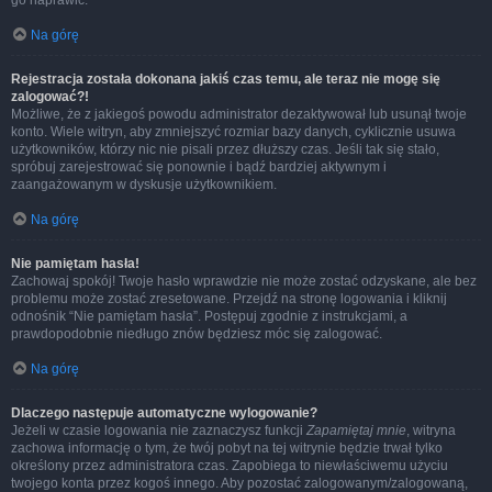
go naprawić.
Na górę
Rejestracja została dokonana jakiś czas temu, ale teraz nie mogę się
zalogować?!
Możliwe, że z jakiegoś powodu administrator dezaktywował lub usunął twoje
konto. Wiele witryn, aby zmniejszyć rozmiar bazy danych, cyklicznie usuwa
użytkowników, którzy nic nie pisali przez dłuższy czas. Jeśli tak się stało,
spróbuj zarejestrować się ponownie i bądź bardziej aktywnym i
zaangażowanym w dyskusje użytkownikiem.
Na górę
Nie pamiętam hasła!
Zachowaj spokój! Twoje hasło wprawdzie nie może zostać odzyskane, ale bez
problemu może zostać zresetowane. Przejdź na stronę logowania i kliknij
odnośnik “Nie pamiętam hasła”. Postępuj zgodnie z instrukcjami, a
prawdopodobnie niedługo znów będziesz móc się zalogować.
Na górę
Dlaczego następuje automatyczne wylogowanie?
Jeżeli w czasie logowania nie zaznaczysz funkcji
Zapamiętaj mnie
, witryna
zachowa informację o tym, że twój pobyt na tej witrynie będzie trwał tylko
określony przez administratora czas. Zapobiega to niewłaściwemu użyciu
twojego konta przez kogoś innego. Aby pozostać zalogowanym/zalogowaną,