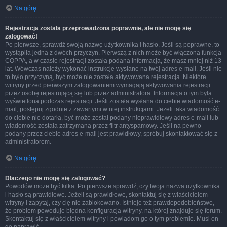
Na górę
Rejestracja została przeprowadzona poprawnie, ale nie mogę się
zalogować!
Po pierwsze, sprawdź swoją nazwę użytkownika i hasło. Jeśli są poprawne, to
wystąpiła jedna z dwóch przyczyn. Pierwszą z nich może być włączona funkcja
COPPA, a w czasie rejestracji została podana informacja, że masz mniej niż 13
lat. Wówczas należy wykonać instrukcje wysłane na twój adres e-mail. Jeśli nie
to było przyczyną, być może nie została aktywowana rejestracja. Niektóre
witryny przed pierwszym zalogowaniem wymagają aktywowania rejestracji
przez osobę rejestrującą się lub przez administratora. Informacja o tym była
wyświetlona podczas rejestracji. Jeśli została wysłana do ciebie wiadomość e-
mail, postępuj zgodnie z zawartymi w niej instrukcjami. Jeżeli taka wiadomość
do ciebie nie dotarła, być może został podany nieprawidłowy adres e-mail lub
wiadomość została zatrzymana przez filtr antyspamowy. Jeśli na pewno
podany przez ciebie adres e-mail jest prawidłowy, spróbuj skontaktować się z
administratorem.
Na górę
Dlaczego nie mogę się zalogować?
Powodów może być kilka. Po pierwsze sprawdź, czy twoja nazwa użytkownika
i hasło są prawidłowe. Jeżeli są prawidłowe, skontaktuj się z właścicielem
witryny i zapytaj, czy cię nie zablokowano. Istnieje też prawdopodobieństwo,
że problem powoduje błędna konfiguracja witryny, na której znajduje się forum.
Skontaktuj się z właścicielem witryny i powiadom go o tym problemie. Musi on