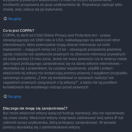
wysyłanie prywatnych wiadomości i e-maili do innych użytkowników,
możliwość przypisania do grup użytkowników itp. Rejestracja zajmuje tylko
chwilę, więc zaleca się jej wykonanie.
Na górę
Co to jest COPPA?
COPPA, to skrót od Child Online Privacy and Protection Act – prawa
obowiązującego od 1998 roku w USA, nakładającego na właścicieli stron
internetowych, które potencjalnie mogą zbierać informacje od osób
małoletnich – mających mniej niż 13 lat – obowiązek posiadania pisemnej
zgody rodziców lub opiekunów prawnych na zbieranie informacji prywatnych
od osób poniżej 13 roku życia. Jeżeli nie masz pewności czy to dotyczy ciebie
jako kogoś próbującego zarejestrować się na danej witrynie internetowej –
skontaktuj się z prawnikiem, by uzyskać wyjaśnienie. phpBB Limited i
właściciele tej witryny nie dostarczają pomocy prawnej z wyjątkiem przypadku
opisanego w pytaniu „Z kim się kontaktować w sprawach nadużyć lub
zagadnień prawnych związanych z tą witryną?”, a także nie są punktem
kontaktowym dla wszelkiego rodzaju porad prawnych.
Na górę
Dlaczego nie mogę się zarejestrować?
Być może właściciel witryny wyłączył funkcję rejestracji, aby nie rejestrowały
się nowe osoby. Właściciel witryny mógł także zablokować twój adres IP lub
zabronił nazwy użytkownika, którą próbujesz zarejestrować. W sprawie
pomocy skontaktuj się z administratorem witryny.