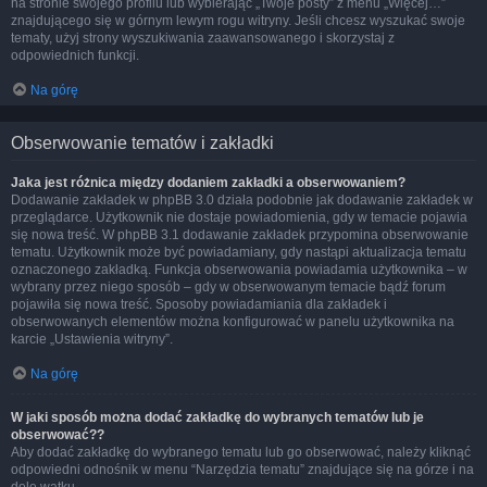
na stronie swojego profilu lub wybierając „Twoje posty” z menu „Więcej…”
znajdującego się w górnym lewym rogu witryny. Jeśli chcesz wyszukać swoje
tematy, użyj strony wyszukiwania zaawansowanego i skorzystaj z
odpowiednich funkcji.
Na górę
Obserwowanie tematów i zakładki
Jaka jest różnica między dodaniem zakładki a obserwowaniem?
Dodawanie zakładek w phpBB 3.0 działa podobnie jak dodawanie zakładek w
przeglądarce. Użytkownik nie dostaje powiadomienia, gdy w temacie pojawia
się nowa treść. W phpBB 3.1 dodawanie zakładek przypomina obserwowanie
tematu. Użytkownik może być powiadamiany, gdy nastąpi aktualizacja tematu
oznaczonego zakładką. Funkcja obserwowania powiadamia użytkownika – w
wybrany przez niego sposób – gdy w obserwowanym temacie bądź forum
pojawiła się nowa treść. Sposoby powiadamiania dla zakładek i
obserwowanych elementów można konfigurować w panelu użytkownika na
karcie „Ustawienia witryny”.
Na górę
W jaki sposób można dodać zakładkę do wybranych tematów lub je
obserwować??
Aby dodać zakładkę do wybranego tematu lub go obserwować, należy kliknąć
odpowiedni odnośnik w menu “Narzędzia tematu” znajdujące się na górze i na