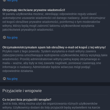
Na górę
Otrzymuję niechciane prywatne wiadomości!
W panelu użytkownika możesz, określając odpowiednie reguły ustawić
automatyczne usuwanie wiadomości od danego nadawcy. Jeżeli otrzymujesz
od kogoś obraźliwe prywatne wiadomości, poinformuj o tym moderatorów
witryny, którzy będą mogli zabronić takiemu użytkownikowi wysyłania
jakichkolwiek prywatnych wiadomości.
Na górę
Otrzymałem/otrzymałam spam lub obraźliwy e-mail od kogoś z tej witryny!
Przykro nam z tego powodu. System wysyłania e-maili witryny zawiera
zabezpieczenia umożliwiające wytropienie użytkowników, którzy wysyłają takie
wiadomości. Prześlij administratorowi witryny pełną kopię otrzymanego e-
maila – ważne, aby były w niej zawarte nagłówki, ponieważ zawierają one
informacje o nadawcy. Administrator będzie wówczas mógł podjąć
odpowiednie działania.
Na górę
Przyjaciele i wrogowie
Co to jest lista przyjaciół i wrogów?
Jest to lista, którą można użyć do organizowania różnych użytkowników
witryny. Użytkownicy dodani do listy przyjaciół będą wyświetleni na karcie