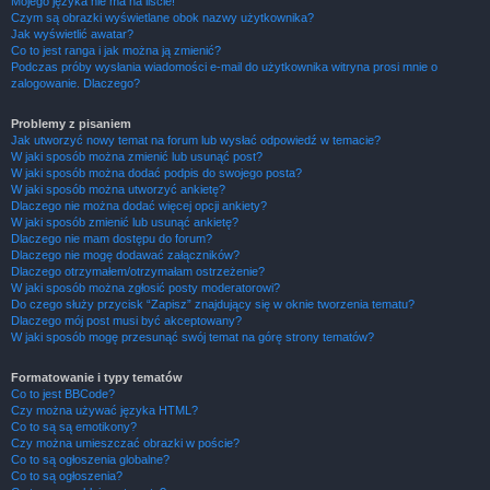
Mojego języka nie ma na liście!
Czym są obrazki wyświetlane obok nazwy użytkownika?
Jak wyświetlić awatar?
Co to jest ranga i jak można ją zmienić?
Podczas próby wysłania wiadomości e-mail do użytkownika witryna prosi mnie o
zalogowanie. Dlaczego?
Problemy z pisaniem
Jak utworzyć nowy temat na forum lub wysłać odpowiedź w temacie?
W jaki sposób można zmienić lub usunąć post?
W jaki sposób można dodać podpis do swojego posta?
W jaki sposób można utworzyć ankietę?
Dlaczego nie można dodać więcej opcji ankiety?
W jaki sposób zmienić lub usunąć ankietę?
Dlaczego nie mam dostępu do forum?
Dlaczego nie mogę dodawać załączników?
Dlaczego otrzymałem/otrzymałam ostrzeżenie?
W jaki sposób można zgłosić posty moderatorowi?
Do czego służy przycisk “Zapisz” znajdujący się w oknie tworzenia tematu?
Dlaczego mój post musi być akceptowany?
W jaki sposób mogę przesunąć swój temat na górę strony tematów?
Formatowanie i typy tematów
Co to jest BBCode?
Czy można używać języka HTML?
Co to są są emotikony?
Czy można umieszczać obrazki w poście?
Co to są ogłoszenia globalne?
Co to są ogłoszenia?