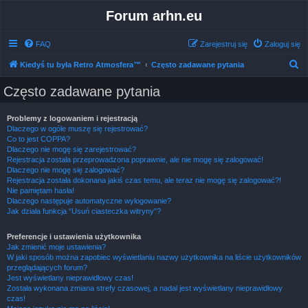
Forum arhn.eu
FAQ
Zarejestruj się
Zaloguj się
S
Kiedyś tu była Retro Atmosfera™
Często zadawane pytania
z
Często zadawane pytania
u
k
Problemy z logowaniem i rejestracją
Dlaczego w ogóle muszę się rejestrować?
a
Co to jest COPPA?
j
Dlaczego nie mogę się zarejestrować?
Rejestracja została przeprowadzona poprawnie, ale nie mogę się zalogować!
Dlaczego nie mogę się zalogować?
Rejestracja została dokonana jakiś czas temu, ale teraz nie mogę się zalogować?!
Nie pamiętam hasła!
Dlaczego następuje automatyczne wylogowanie?
Jak działa funkcja “Usuń ciasteczka witryny”?
Preferencje i ustawienia użytkownika
Jak zmienić moje ustawienia?
W jaki sposób można zapobiec wyświetlaniu nazwy użytkownika na liście użytkowników
przeglądających forum?
Jest wyświetlany nieprawidłowy czas!
Została wykonana zmiana strefy czasowej, a nadal jest wyświetlany nieprawidłowy
czas!