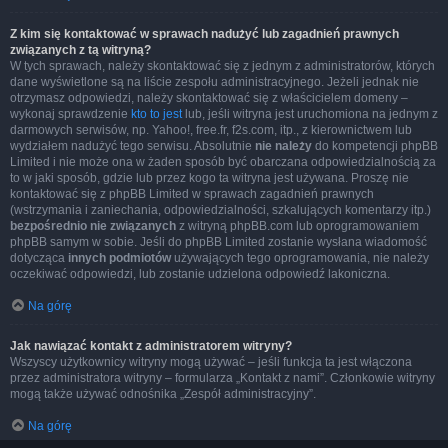
Z kim się kontaktować w sprawach nadużyć lub zagadnień prawnych
związanych z tą witryną?
W tych sprawach, należy skontaktować się z jednym z administratorów, których
dane wyświetlone są na liście zespołu administracyjnego. Jeżeli jednak nie
otrzymasz odpowiedzi, należy skontaktować się z właścicielem domeny –
wykonaj sprawdzenie
kto to jest
lub, jeśli witryna jest uruchomiona na jednym z
darmowych serwisów, np. Yahoo!, free.fr, f2s.com, itp., z kierownictwem lub
wydziałem nadużyć tego serwisu. Absolutnie
nie należy
do kompetencji phpBB
Limited i nie może ona w żaden sposób być obarczana odpowiedzialnością za
to w jaki sposób, gdzie lub przez kogo ta witryna jest używana. Proszę nie
kontaktować się z phpBB Limited w sprawach zagadnień prawnych
(wstrzymania i zaniechania, odpowiedzialności, szkalujących komentarzy itp.)
bezpośrednio nie związanych
z witryną phpBB.com lub oprogramowaniem
phpBB samym w sobie. Jeśli do phpBB Limited zostanie wysłana wiadomość
dotycząca
innych podmiotów
używających tego oprogramowania, nie należy
oczekiwać odpowiedzi, lub zostanie udzielona odpowiedź lakoniczna.
Na górę
Jak nawiązać kontakt z administratorem witryny?
Wszyscy użytkownicy witryny mogą używać – jeśli funkcja ta jest włączona
przez administratora witryny – formularza „Kontakt z nami”. Członkowie witryny
mogą także używać odnośnika „Zespół administracyjny”.
Na górę