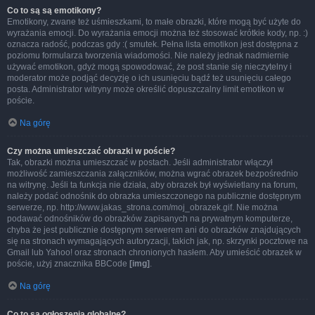
Co to są są emotikony?
Emotikony, zwane też uśmieszkami, to małe obrazki, które mogą być użyte do
wyrażania emocji. Do wyrażania emocji można też stosować krótkie kody, np. :)
oznacza radość, podczas gdy :( smutek. Pełna lista emotikon jest dostępna z
poziomu formularza tworzenia wiadomości. Nie należy jednak nadmiernie
używać emotikon, gdyż mogą spowodować, że post stanie się nieczytelny i
moderator może podjąć decyzję o ich usunięciu bądź też usunięciu całego
posta. Administrator witryny może określić dopuszczalny limit emotikon w
poście.
Na górę
Czy można umieszczać obrazki w poście?
Tak, obrazki można umieszczać w postach. Jeśli administrator włączył
możliwość zamieszczania załączników, można wgrać obrazek bezpośrednio
na witrynę. Jeśli ta funkcja nie działa, aby obrazek był wyświetlany na forum,
należy podać odnośnik do obrazka umieszczonego na publicznie dostępnym
serwerze, np. http://www.jakas_strona.com/moj_obrazek.gif. Nie można
podawać odnośników do obrazków zapisanych na prywatnym komputerze,
chyba że jest publicznie dostępnym serwerem ani do obrazków znajdujących
się na stronach wymagających autoryzacji, takich jak, np. skrzynki pocztowe na
Gmail lub Yahoo! oraz stronach chronionych hasłem. Aby umieścić obrazek w
poście, użyj znacznika BBCode
[img]
.
Na górę
Co to są ogłoszenia globalne?