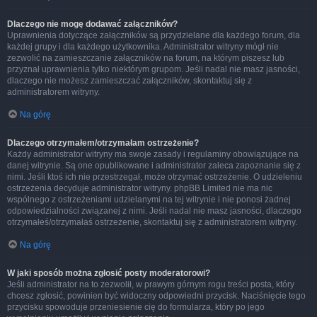
Dlaczego nie mogę dodawać załączników?
Uprawnienia dotyczące załączników są przydzielane dla każdego forum, dla
każdej grupy i dla każdego użytkownika. Administrator witryny mógł nie
zezwolić na zamieszczanie załączników na forum, na którym piszesz lub
przyznał uprawnienia tylko niektórym grupom. Jeśli nadal nie masz jasności,
dlaczego nie możesz zamieszczać załączników, skontaktuj się z
administratorem witryny.
Na górę
Dlaczego otrzymałem/otrzymałam ostrzeżenie?
Każdy administrator witryny ma swoje zasady i regulaminy obowiązujące na
danej witrynie. Są one opublikowane i administrator zaleca zapoznanie się z
nimi. Jeśli ktoś ich nie przestrzegał, może otrzymać ostrzeżenie. O udzieleniu
ostrzeżenia decyduje administrator witryny. phpBB Limited nie ma nic
wspólnego z ostrzeżeniami udzielanymi na tej witrynie i nie ponosi żadnej
odpowiedzialności związanej z nimi. Jeśli nadal nie masz jasności, dlaczego
otrzymałeś/otrzymałaś ostrzeżenie, skontaktuj się z administratorem witryny.
Na górę
W jaki sposób można zgłosić posty moderatorowi?
Jeśli administrator na to zezwolił, w prawym górnym rogu treści posta, który
chcesz zgłosić, powinien być widoczny odpowiedni przycisk. Naciśnięcie tego
przycisku spowoduje przeniesienie cię do formularza, który po jego