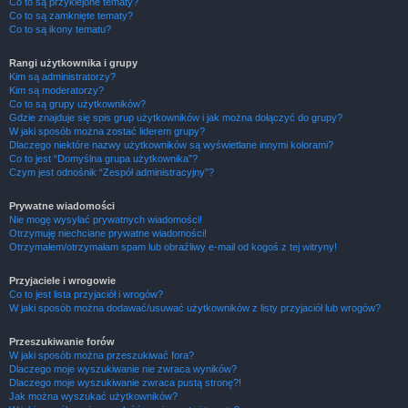
Co to są przyklejone tematy?
Co to są zamknięte tematy?
Co to są ikony tematu?
Rangi użytkownika i grupy
Kim są administratorzy?
Kim są moderatorzy?
Co to są grupy użytkowników?
Gdzie znajduje się spis grup użytkowników i jak można dołączyć do grupy?
W jaki sposób można zostać liderem grupy?
Dlaczego niektóre nazwy użytkowników są wyświetlane innymi kolorami?
Co to jest “Domyślna grupa użytkownika”?
Czym jest odnośnik “Zespół administracyjny”?
Prywatne wiadomości
Nie mogę wysyłać prywatnych wiadomości!
Otrzymuję niechciane prywatne wiadomości!
Otrzymałem/otrzymałam spam lub obraźliwy e-mail od kogoś z tej witryny!
Przyjaciele i wrogowie
Co to jest lista przyjaciół i wrogów?
W jaki sposób można dodawać/usuwać użytkowników z listy przyjaciół lub wrogów?
Przeszukiwanie forów
W jaki sposób można przeszukiwać fora?
Dlaczego moje wyszukiwanie nie zwraca wyników?
Dlaczego moje wyszukiwanie zwraca pustą stronę?!
Jak można wyszukać użytkowników?