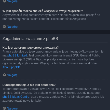
Na górę
W jaki sposób można znaleźć wszystkie swoje załączniki?
Aby wyświetlić listę zamieszczonych przez ciebie załączników, przejdź do
panelu zarządzania swoim kontem i kliknij odnośnik
Załączniki
.
Na górę
Zagadnienia związane z phpBB
Kto jest autorem tego oprogramowania?
Prawa autorskie do tego oprogramowania w jego niezmodyfikowanej formie,
ma
phpBB Limited
. Jest ono publikowane na licencji GNU General Public
License wersja 2 (GPL-2.0), co w praktyce oznacza, że może być bez
ograniczeń dystrybuowane. Więcej na ten temat dowiesz się na stronie
About phpBB
.
Na górę
Dlaczego funkcja X nie jest dostępna?
To oprogramowanie zostało stworzone i jest licencjonowane przez phpBB
Limited. Jeśli uważasz, że brakuje w nim jakiejś funkcji, przejdź na stronę
phpBB Ideas Centre
, gdzie możesz zagłosować na istniejące propozycje lub
zaproponować nowe funkcje.
Na górę