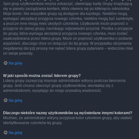
Spis grup użytkowników można zobaczyć, otwierając kartę
Grupy
znajdującą
się w panelu zarządzania kontem, który otwiera się po kliknięciu odnośnika
Moje konto
. Nie wszystkie grupy są dostępne dla każdego. Niektóre mogą
wymagać akceptacji przyjęcia nowego członka, niektóre mogą być zamknięte,
a jeszcze inne mogą mieć ukrytych członków. Użytkownik może poprosić o
przyjęcie do danej grupy, naciskając odpowiedni przycisk. Prośba o przyjęcie
do grupy, która wymaga akceptacji przyjęcia nowego członka, musi zostać
zaakceptowana przez lidera grupy. Może on poprosić użytkownika o podanie
wyjaśnień, dlaczego chce on dołączyć do tej grupy. W przypadku otrzymania
negatywnej decyzji proszę nie nękać lidera grupy pytaniami – widocznie miał
on swoje powody.
Na górę
W jaki sposób można zostać liderem grupy?
Lidera grupy zazwyczaj mianuje administrator witryny podczas tworzenia
grupy. Jeśli chcesz utworzyć grupę użytkowników, skontaktuj się z
administratorem, wysyłając do niego prywatną wiadomość.
Na górę
Dlaczego niektóre nazwy użytkowników są wyświetlane innymi kolorami?
Możliwe, że administrator witryny przypisał kolor członkom grupy, aby ułatwić
identyfikowanie członków tej grupy.
Na górę