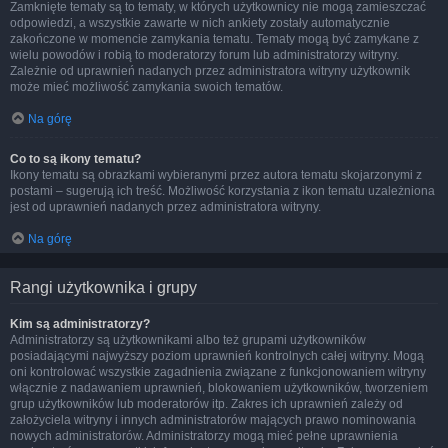
Zamknięte tematy są to tematy, w których użytkownicy nie mogą zamieszczać
odpowiedzi, a wszystkie zawarte w nich ankiety zostały automatycznie
zakończone w momencie zamykania tematu. Tematy mogą być zamykane z
wielu powodów i robią to moderatorzy forum lub administratorzy witryny.
Zależnie od uprawnień nadanych przez administratora witryny użytkownik
może mieć możliwość zamykania swoich tematów.
Na górę
Co to są ikony tematu?
Ikony tematu są obrazkami wybieranymi przez autora tematu skojarzonymi z
postami – sugerują ich treść. Możliwość korzystania z ikon tematu uzależniona
jest od uprawnień nadanych przez administratora witryny.
Na górę
Rangi użytkownika i grupy
Kim są administratorzy?
Administratorzy są użytkownikami albo też grupami użytkowników
posiadającymi najwyższy poziom uprawnień kontrolnych całej witryny. Mogą
oni kontrolować wszystkie zagadnienia związane z funkcjonowaniem witryny
włącznie z nadawaniem uprawnień, blokowaniem użytkowników, tworzeniem
grup użytkowników lub moderatorów itp. Zakres ich uprawnień zależy od
założyciela witryny i innych administratorów mających prawo nominowania
nowych administratorów. Administratorzy mogą mieć pełne uprawnienia