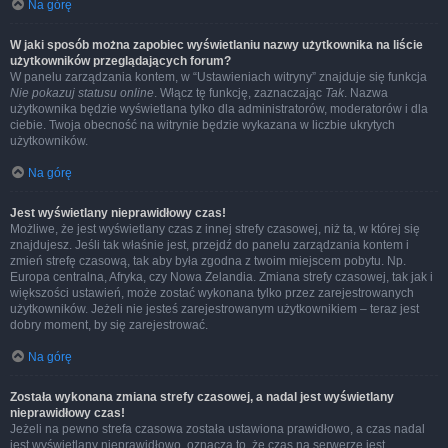
Na górę
W jaki sposób można zapobiec wyświetlaniu nazwy użytkownika na liście
użytkowników przeglądających forum?
W panelu zarządzania kontem, w “Ustawieniach witryny” znajduje się funkcja
Nie pokazuj statusu online
. Włącz tę funkcję, zaznaczając
Tak
. Nazwa
użytkownika będzie wyświetlana tylko dla administratorów, moderatorów i dla
ciebie. Twoja obecność na witrynie będzie wykazana w liczbie ukrytych
użytkowników.
Na górę
Jest wyświetlany nieprawidłowy czas!
Możliwe, że jest wyświetlany czas z innej strefy czasowej, niż ta, w której się
znajdujesz. Jeśli tak właśnie jest, przejdź do panelu zarządzania kontem i
zmień strefę czasową, tak aby była zgodna z twoim miejscem pobytu. Np.
Europa centralna, Afryka, czy Nowa Zelandia. Zmiana strefy czasowej, tak jak i
większości ustawień, może zostać wykonana tylko przez zarejestrowanych
użytkowników. Jeżeli nie jesteś zarejestrowanym użytkownikiem – teraz jest
dobry moment, by się zarejestrować.
Na górę
Została wykonana zmiana strefy czasowej, a nadal jest wyświetlany
nieprawidłowy czas!
Jeżeli na pewno strefa czasowa została ustawiona prawidłowo, a czas nadal
jest wyświetlany nieprawidłowo, oznacza to, że czas na serwerze jest