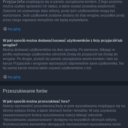
Przyjaciele
znajdującej się w panelu zarządzania kontem. Z tego poziomu
można szybko sprawdzić ich status, a także wysłać prywatną wiadomość.
Zależnie od używanego stylu witryny, posty tych użytkowników mogą być
wyróżniane. Jeśli użytkownik zostanie dodany do listy wrogów, wszystkie posty
przez niego napisane domyślnie nie będą wyświetlane.
Na górę
W jaki sposób można dodawać/usuwać użytkowników z listy przyjaciół lub
wrogów?
Można dodawać użytkowników na dwa sposoby. Po pierwsze, klikając w
profilu wybranego użytkownika odnośnik
Dodaj do przyjaciół
lub
Dodaj do
wrogów
. Po drugie, przejść do panelu zarządzania swoim kontem i tam na
karcie
Przyjaciele i wrogowie
wprowadzić odpowiednie dane użytkownika. Na
tej samej karcie można także usuwać użytkowników z list.
Na górę
Przeszukiwanie forów
W jaki sposób można przeszukiwać fora?
Należy wprowadzić poszukiwaną frazę w pole wyszukiwania znajdujące się na
stronie wykazu forów, a także stronach forów i tematów. W celu uzyskania
zaawansowanych funkcji wyszukiwania należy kliknąć odnośnik
“Wyszukiwanie zaawansowane” dostępny na wszystkich stronach witryny.
Rozmieszczenie elementów sterujących mechanizmem wyszukiwania może