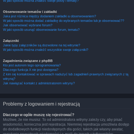
W jaki sposób można znaleźć swoje posty i tematy?
Obserwowanie tematów i zakładki
Jaka jest różnica między dodaniem zakładki a obserwowaniem?
W jaki sposób można dodać zakładkę do wybranych tematów lub je obserwować??
Jak obserwować wybrane forum?
W jaki sposób usunąć obserwowanie forum, tematu?
Załączniki
Jakie typy załączników są dozwolone na tej witrynie?
W jaki sposób można znaleźć wszystkie swoje załączniki?
Zagadnienia związane z phpBB
Kto jest autorem tego oprogramowania?
Dlaczego funkcja X nie jest dostępna?
Z kim się kontaktować w sprawach nadużyć lub zagadnień prawnych związanych z tą
witryną?
Jak nawiązać kontakt z administratorem witryny?
Problemy z logowaniem i rejestracją
Dlaczego w ogóle muszę się rejestrować?
Możliwe, że nie musisz. To od administratora witryny zależy czy, aby pisać
wiadomości, konieczna jest rejestracja. Niemniej rejestracja umożliwia dostęp
do dodatkowych funkcji niedostępnych dla gości, takich jak własny awatar,