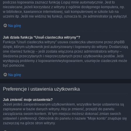
podczas logowania zaznacz funkcję
Loguj mnie automatycznie
. Jest to
niezalecane, jeżeli korzystasz z witryny z ogólnie dostępnego komputera, np.
w bibliotece, kawiarence internetowej, sali komputerowej w szkole lub na
uczelni itp. Jeśli nie widzisz tej funkcji, oznacza to, że administrator ją wyłączył.
Na górę
Jak działa funkcja “Usuń ciasteczka witryny”?
Funkcja “Usuń ciasteczka witryny” usuwa ciasteczka utworzone przez phpBB
dzięki, którym użytkownik jest autoryzowany i logowany do witryny. Dostarczają
one również funkcję – jeśli została włączona przez administratora witryny –
śledzenia przeczytanych i nieprzeczytanych przez użytkownika postów. Jeśli
występują problemy z logowaniem/wylogowaniem, usunięcie ciasteczek może
być pomocne.
Na górę
Preferencje i ustawienia użytkownika
Jak zmienić moje ustawienia?
Jeżeli jesteś zarejestrowanym użytkownikiem, wszystkie twoje ustawienia są
zapisywane w bazie danych witryny. Aby je zmienić, przejdź do panelu
zarządzania swoim kontem. W tym miejscu możesz dokonać zmian swoich
ustawień i preferencji. Odnośnik do panelu o nazwie “Moje konto” znajduje się
zazwyczaj na górze stron witryny.