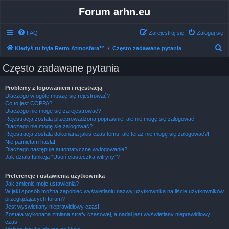
Forum arhn.eu
FAQ
Zarejestruj się
Zaloguj się
S
Kiedyś tu była Retro Atmosfera™
Często zadawane pytania
z
Często zadawane pytania
u
k
Problemy z logowaniem i rejestracją
Dlaczego w ogóle muszę się rejestrować?
a
Co to jest COPPA?
j
Dlaczego nie mogę się zarejestrować?
Rejestracja została przeprowadzona poprawnie, ale nie mogę się zalogować!
Dlaczego nie mogę się zalogować?
Rejestracja została dokonana jakiś czas temu, ale teraz nie mogę się zalogować?!
Nie pamiętam hasła!
Dlaczego następuje automatyczne wylogowanie?
Jak działa funkcja “Usuń ciasteczka witryny”?
Preferencje i ustawienia użytkownika
Jak zmienić moje ustawienia?
W jaki sposób można zapobiec wyświetlaniu nazwy użytkownika na liście użytkowników
przeglądających forum?
Jest wyświetlany nieprawidłowy czas!
Została wykonana zmiana strefy czasowej, a nadal jest wyświetlany nieprawidłowy
czas!