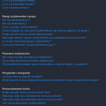
Co to są przyklejone tematy?
Co to są zamknięte tematy?
Co to są ikony tematu?
Rangi użytkownika i grupy
Kim są administratorzy?
Kim są moderatorzy?
Co to są grupy użytkowników?
Gdzie znajduje się spis grup użytkowników i jak można dołączyć do grupy?
W jaki sposób można zostać liderem grupy?
Dlaczego niektóre nazwy użytkowników są wyświetlane innymi kolorami?
Co to jest “Domyślna grupa użytkownika”?
Czym jest odnośnik “Zespół administracyjny”?
Prywatne wiadomości
Nie mogę wysyłać prywatnych wiadomości!
Otrzymuję niechciane prywatne wiadomości!
Otrzymałem/otrzymałam spam lub obraźliwy e-mail od kogoś z tej witryny!
Przyjaciele i wrogowie
Co to jest lista przyjaciół i wrogów?
W jaki sposób można dodawać/usuwać użytkowników z listy przyjaciół lub wrogów?
Przeszukiwanie forów
W jaki sposób można przeszukiwać fora?
Dlaczego moje wyszukiwanie nie zwraca wyników?
Dlaczego moje wyszukiwanie zwraca pustą stronę?!
Jak można wyszukać użytkowników?