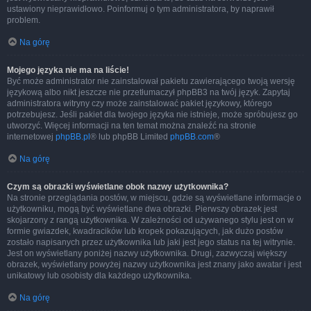
ustawiony nieprawidłowo. Poinformuj o tym administratora, by naprawił
problem.
Na górę
Mojego języka nie ma na liście!
Być może administrator nie zainstalował pakietu zawierającego twoją wersję
językową albo nikt jeszcze nie przetłumaczył phpBB3 na twój język. Zapytaj
administratora witryny czy może zainstalować pakiet językowy, którego
potrzebujesz. Jeśli pakiet dla twojego języka nie istnieje, może spróbujesz go
utworzyć. Więcej informacji na ten temat można znaleźć na stronie
internetowej
phpBB.pl
® lub phpBB Limited
phpBB.com
®
Na górę
Czym są obrazki wyświetlane obok nazwy użytkownika?
Na stronie przeglądania postów, w miejscu, gdzie są wyświetlane informacje o
użytkowniku, mogą być wyświetlane dwa obrazki. Pierwszy obrazek jest
skojarzony z rangą użytkownika. W zależności od używanego stylu jest on w
formie gwiazdek, kwadracików lub kropek pokazujących, jak dużo postów
zostało napisanych przez użytkownika lub jaki jest jego status na tej witrynie.
Jest on wyświetlany poniżej nazwy użytkownika. Drugi, zazwyczaj większy
obrazek, wyświetlany powyżej nazwy użytkownika jest znany jako awatar i jest
unikatowy lub osobisty dla każdego użytkownika.
Na górę