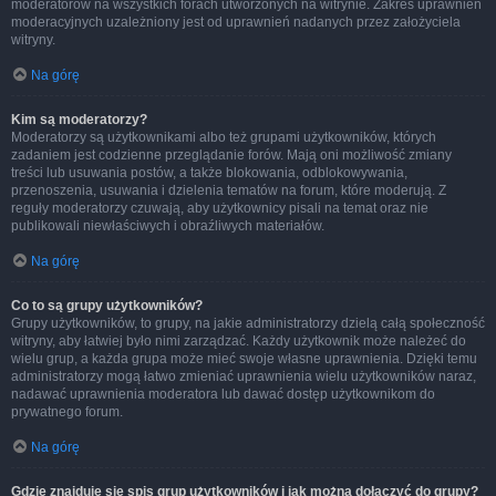
moderatorów na wszystkich forach utworzonych na witrynie. Zakres uprawnień
moderacyjnych uzależniony jest od uprawnień nadanych przez założyciela
witryny.
Na górę
Kim są moderatorzy?
Moderatorzy są użytkownikami albo też grupami użytkowników, których
zadaniem jest codzienne przeglądanie forów. Mają oni możliwość zmiany
treści lub usuwania postów, a także blokowania, odblokowywania,
przenoszenia, usuwania i dzielenia tematów na forum, które moderują. Z
reguły moderatorzy czuwają, aby użytkownicy pisali na temat oraz nie
publikowali niewłaściwych i obraźliwych materiałów.
Na górę
Co to są grupy użytkowników?
Grupy użytkowników, to grupy, na jakie administratorzy dzielą całą społeczność
witryny, aby łatwiej było nimi zarządzać. Każdy użytkownik może należeć do
wielu grup, a każda grupa może mieć swoje własne uprawnienia. Dzięki temu
administratorzy mogą łatwo zmieniać uprawnienia wielu użytkowników naraz,
nadawać uprawnienia moderatora lub dawać dostęp użytkownikom do
prywatnego forum.
Na górę
Gdzie znajduje się spis grup użytkowników i jak można dołączyć do grupy?