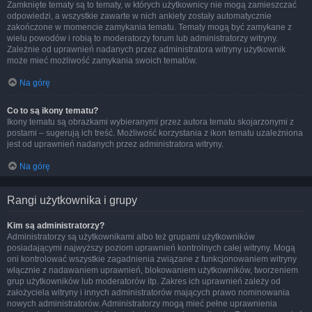
Zamknięte tematy są to tematy, w których użytkownicy nie mogą zamieszczać
odpowiedzi, a wszystkie zawarte w nich ankiety zostały automatycznie
zakończone w momencie zamykania tematu. Tematy mogą być zamykane z
wielu powodów i robią to moderatorzy forum lub administratorzy witryny.
Zależnie od uprawnień nadanych przez administratora witryny użytkownik
może mieć możliwość zamykania swoich tematów.
Na górę
Co to są ikony tematu?
Ikony tematu są obrazkami wybieranymi przez autora tematu skojarzonymi z
postami – sugerują ich treść. Możliwość korzystania z ikon tematu uzależniona
jest od uprawnień nadanych przez administratora witryny.
Na górę
Rangi użytkownika i grupy
Kim są administratorzy?
Administratorzy są użytkownikami albo też grupami użytkowników
posiadającymi najwyższy poziom uprawnień kontrolnych całej witryny. Mogą
oni kontrolować wszystkie zagadnienia związane z funkcjonowaniem witryny
włącznie z nadawaniem uprawnień, blokowaniem użytkowników, tworzeniem
grup użytkowników lub moderatorów itp. Zakres ich uprawnień zależy od
założyciela witryny i innych administratorów mających prawo nominowania
nowych administratorów. Administratorzy mogą mieć pełne uprawnienia