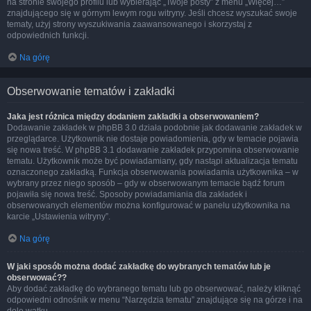
na stronie swojego profilu lub wybierając „Twoje posty” z menu „Więcej…”
znajdującego się w górnym lewym rogu witryny. Jeśli chcesz wyszukać swoje
tematy, użyj strony wyszukiwania zaawansowanego i skorzystaj z
odpowiednich funkcji.
Na górę
Obserwowanie tematów i zakładki
Jaka jest różnica między dodaniem zakładki a obserwowaniem?
Dodawanie zakładek w phpBB 3.0 działa podobnie jak dodawanie zakładek w
przeglądarce. Użytkownik nie dostaje powiadomienia, gdy w temacie pojawia
się nowa treść. W phpBB 3.1 dodawanie zakładek przypomina obserwowanie
tematu. Użytkownik może być powiadamiany, gdy nastąpi aktualizacja tematu
oznaczonego zakładką. Funkcja obserwowania powiadamia użytkownika – w
wybrany przez niego sposób – gdy w obserwowanym temacie bądź forum
pojawiła się nowa treść. Sposoby powiadamiania dla zakładek i
obserwowanych elementów można konfigurować w panelu użytkownika na
karcie „Ustawienia witryny”.
Na górę
W jaki sposób można dodać zakładkę do wybranych tematów lub je
obserwować??
Aby dodać zakładkę do wybranego tematu lub go obserwować, należy kliknąć
odpowiedni odnośnik w menu “Narzędzia tematu” znajdujące się na górze i na