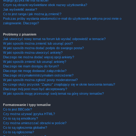
Mojego języka nie ma na liście!
Czym są obrazki wyświetlane obok nazwy użytkownika?
Jak wyświetlić awatar?
Co to jest ranga i jak można ją zmienić?
Podczas próby wysłania wiadomości e-mail do użytkownika witryna prosi mnie o
zalogowanie. Dlaczego?
Problemy z pisaniem
Jak utworzyć nowy temat na forum lub wysłać odpowiedź w temacie?
W jaki sposób można zmienić lub usunąć post?
W jaki sposób można dodać podpis do swojego posta?
W jaki sposób można utworzyć ankietę?
Dlaczego nie można dodać więcej opcji ankiety?
W jaki sposób zmienić lub usunąć ankietę?
Dlaczego nie mam dostępu do forum?
Dlaczego nie mogę dodawać załączników?
Dlaczego otrzymałem/otrzymałam ostrzeżenie?
W jaki sposób można zgłosić posty moderatorowi?
Do czego służy przycisk “Zapisz” znajdujący się w oknie tworzenia tematu?
Dlaczego mój post musi być akceptowany?
W jaki sposób mogę przesunąć swój temat na górę strony tematów?
Formatowanie i typy tematów
Co to jest BBCode?
Czy można używać języka HTML?
Co to są są emotikony?
Czy można umieszczać obrazki w poście?
Co to są ogłoszenia globalne?
Co to są ogłoszenia?