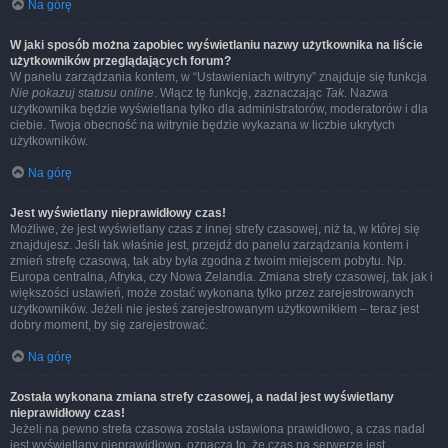
Na górę
W jaki sposób można zapobiec wyświetlaniu nazwy użytkownika na liście
użytkowników przeglądających forum?
W panelu zarządzania kontem, w “Ustawieniach witryny” znajduje się funkcja
Nie pokazuj statusu online
. Włącz tę funkcję, zaznaczając
Tak
. Nazwa
użytkownika będzie wyświetlana tylko dla administratorów, moderatorów i dla
ciebie. Twoja obecność na witrynie będzie wykazana w liczbie ukrytych
użytkowników.
Na górę
Jest wyświetlany nieprawidłowy czas!
Możliwe, że jest wyświetlany czas z innej strefy czasowej, niż ta, w której się
znajdujesz. Jeśli tak właśnie jest, przejdź do panelu zarządzania kontem i
zmień strefę czasową, tak aby była zgodna z twoim miejscem pobytu. Np.
Europa centralna, Afryka, czy Nowa Zelandia. Zmiana strefy czasowej, tak jak i
większości ustawień, może zostać wykonana tylko przez zarejestrowanych
użytkowników. Jeżeli nie jesteś zarejestrowanym użytkownikiem – teraz jest
dobry moment, by się zarejestrować.
Na górę
Została wykonana zmiana strefy czasowej, a nadal jest wyświetlany
nieprawidłowy czas!
Jeżeli na pewno strefa czasowa została ustawiona prawidłowo, a czas nadal
jest wyświetlany nieprawidłowo, oznacza to, że czas na serwerze jest