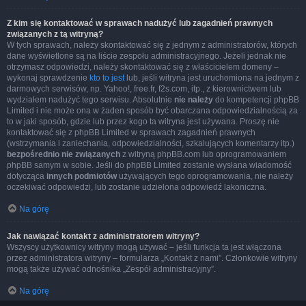
Z kim się kontaktować w sprawach nadużyć lub zagadnień prawnych
związanych z tą witryną?
W tych sprawach, należy skontaktować się z jednym z administratorów, których
dane wyświetlone są na liście zespołu administracyjnego. Jeżeli jednak nie
otrzymasz odpowiedzi, należy skontaktować się z właścicielem domeny –
wykonaj sprawdzenie
kto to jest
lub, jeśli witryna jest uruchomiona na jednym z
darmowych serwisów, np. Yahoo!, free.fr, f2s.com, itp., z kierownictwem lub
wydziałem nadużyć tego serwisu. Absolutnie
nie należy
do kompetencji phpBB
Limited i nie może ona w żaden sposób być obarczana odpowiedzialnością za
to w jaki sposób, gdzie lub przez kogo ta witryna jest używana. Proszę nie
kontaktować się z phpBB Limited w sprawach zagadnień prawnych
(wstrzymania i zaniechania, odpowiedzialności, szkalujących komentarzy itp.)
bezpośrednio nie związanych
z witryną phpBB.com lub oprogramowaniem
phpBB samym w sobie. Jeśli do phpBB Limited zostanie wysłana wiadomość
dotycząca
innych podmiotów
używających tego oprogramowania, nie należy
oczekiwać odpowiedzi, lub zostanie udzielona odpowiedź lakoniczna.
Na górę
Jak nawiązać kontakt z administratorem witryny?
Wszyscy użytkownicy witryny mogą używać – jeśli funkcja ta jest włączona
przez administratora witryny – formularza „Kontakt z nami”. Członkowie witryny
mogą także używać odnośnika „Zespół administracyjny”.
Na górę