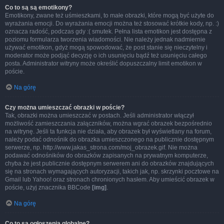
Co to są są emotikony?
Emotikony, zwane też uśmieszkami, to małe obrazki, które mogą być użyte do
wyrażania emocji. Do wyrażania emocji można też stosować krótkie kody, np. :)
oznacza radość, podczas gdy :( smutek. Pełna lista emotikon jest dostępna z
poziomu formularza tworzenia wiadomości. Nie należy jednak nadmiernie
używać emotikon, gdyż mogą spowodować, że post stanie się nieczytelny i
moderator może podjąć decyzję o ich usunięciu bądź też usunięciu całego
posta. Administrator witryny może określić dopuszczalny limit emotikon w
poście.
Na górę
Czy można umieszczać obrazki w poście?
Tak, obrazki można umieszczać w postach. Jeśli administrator włączył
możliwość zamieszczania załączników, można wgrać obrazek bezpośrednio
na witrynę. Jeśli ta funkcja nie działa, aby obrazek był wyświetlany na forum,
należy podać odnośnik do obrazka umieszczonego na publicznie dostępnym
serwerze, np. http://www.jakas_strona.com/moj_obrazek.gif. Nie można
podawać odnośników do obrazków zapisanych na prywatnym komputerze,
chyba że jest publicznie dostępnym serwerem ani do obrazków znajdujących
się na stronach wymagających autoryzacji, takich jak, np. skrzynki pocztowe na
Gmail lub Yahoo! oraz stronach chronionych hasłem. Aby umieścić obrazek w
poście, użyj znacznika BBCode
[img]
.
Na górę
Co to są ogłoszenia globalne?