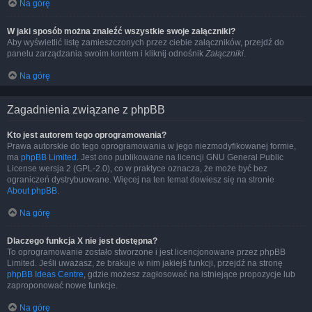
Na górę
W jaki sposób można znaleźć wszystkie swoje załączniki?
Aby wyświetlić listę zamieszczonych przez ciebie załączników, przejdź do
panelu zarządzania swoim kontem i kliknij odnośnik
Załączniki
.
Na górę
Zagadnienia związane z phpBB
Kto jest autorem tego oprogramowania?
Prawa autorskie do tego oprogramowania w jego niezmodyfikowanej formie,
ma
phpBB Limited
. Jest ono publikowane na licencji GNU General Public
License wersja 2 (GPL-2.0), co w praktyce oznacza, że może być bez
ograniczeń dystrybuowane. Więcej na ten temat dowiesz się na stronie
About phpBB
.
Na górę
Dlaczego funkcja X nie jest dostępna?
To oprogramowanie zostało stworzone i jest licencjonowane przez phpBB
Limited. Jeśli uważasz, że brakuje w nim jakiejś funkcji, przejdź na stronę
phpBB Ideas Centre
, gdzie możesz zagłosować na istniejące propozycje lub
zaproponować nowe funkcje.
Na górę