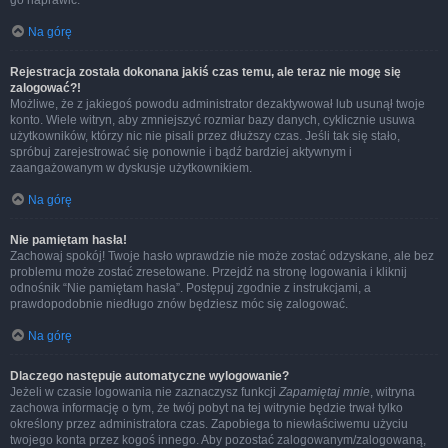
go naprawić.
Na górę
Rejestracja została dokonana jakiś czas temu, ale teraz nie mogę się
zalogować?!
Możliwe, że z jakiegoś powodu administrator dezaktywował lub usunął twoje
konto. Wiele witryn, aby zmniejszyć rozmiar bazy danych, cyklicznie usuwa
użytkowników, którzy nic nie pisali przez dłuższy czas. Jeśli tak się stało,
spróbuj zarejestrować się ponownie i bądź bardziej aktywnym i
zaangażowanym w dyskusje użytkownikiem.
Na górę
Nie pamiętam hasła!
Zachowaj spokój! Twoje hasło wprawdzie nie może zostać odzyskane, ale bez
problemu może zostać zresetowane. Przejdź na stronę logowania i kliknij
odnośnik “Nie pamiętam hasła”. Postępuj zgodnie z instrukcjami, a
prawdopodobnie niedługo znów będziesz móc się zalogować.
Na górę
Dlaczego następuje automatyczne wylogowanie?
Jeżeli w czasie logowania nie zaznaczysz funkcji
Zapamiętaj mnie
, witryna
zachowa informację o tym, że twój pobyt na tej witrynie będzie trwał tylko
określony przez administratora czas. Zapobiega to niewłaściwemu użyciu
twojego konta przez kogoś innego. Aby pozostać zalogowanym/zalogowaną,