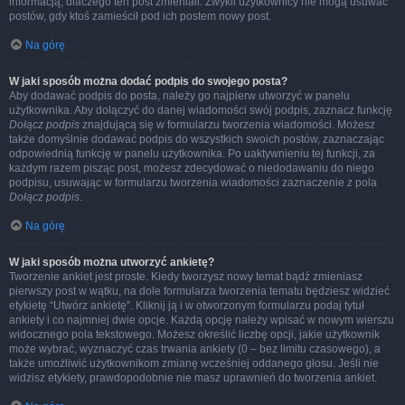
informacją, dlaczego ten post zmieniali. Zwykli użytkownicy nie mogą usuwać
postów, gdy ktoś zamieścił pod ich postem nowy post.
Na górę
W jaki sposób można dodać podpis do swojego posta?
Aby dodawać podpis do posta, należy go najpierw utworzyć w panelu
użytkownika. Aby dołączyć do danej wiadomości swój podpis, zaznacz funkcję
Dołącz podpis
znajdującą się w formularzu tworzenia wiadomości. Możesz
także domyślnie dodawać podpis do wszystkich swoich postów, zaznaczając
odpowiednią funkcję w panelu użytkownika. Po uaktywnieniu tej funkcji, za
każdym razem pisząc post, możesz zdecydować o niedodawaniu do niego
podpisu, usuwając w formularzu tworzenia wiadomości zaznaczenie z pola
Dołącz podpis
.
Na górę
W jaki sposób można utworzyć ankietę?
Tworzenie ankiet jest proste. Kiedy tworzysz nowy temat bądź zmieniasz
pierwszy post w wątku, na dole formularza tworzenia tematu będziesz widzieć
etykietę “Utwórz ankietę”. Kliknij ją i w otworzonym formularzu podaj tytuł
ankiety i co najmniej dwie opcje. Każdą opcję należy wpisać w nowym wierszu
widocznego pola tekstowego. Możesz określić liczbę opcji, jakie użytkownik
może wybrać, wyznaczyć czas trwania ankiety (0 – bez limitu czasowego), a
także umożliwić użytkownikom zmianę wcześniej oddanego głosu. Jeśli nie
widzisz etykiety, prawdopodobnie nie masz uprawnień do tworzenia ankiet.