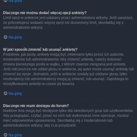
Na górę
Dlaczego nie można dodać więcej opcji ankiety?
Limit opcji w ankiecie jest ustalany przez administratora witryny. Jeśli uważasz,
że potrzebujesz wstawić więcej opcji niż dozwolony limit, skontaktuj się z
administratorem witryny.
Na górę
W jaki sposób zmienić lub usunąć ankietę?
Podobnie, jak posty, ankiety mogą być zmieniane tylko przez ich autorów,
moderatorów lub administratorów. Aby zmienić ankietę, należy dokonać
zmiany pierwszego posta w wątku, z którym zawsze związana jest ankieta.
Jeśli nikt jeszcze nie oddał głosu w ankiecie, jej autor może usunąć ankietę lub
zmienić jej opcje. Jednakże, jeśli w ankiecie zostały już oddane głosy, tylko
moderatorzy lub administratorzy mogą ją zmienić, lub usunąć. Zapobiega to
modyfikowaniu ankiety w czasie jej trwania.
Na górę
Dlaczego nie mam dostępu do forum?
Niektóre fora mogą być dostępne tylko dla określonych grup lub użytkowników.
Aby przeglądać, czytać, pisać na nich lub wykonywać inne operacje, musisz
mieć odpowiednie uprawnienia. Skontaktuj się z moderatorem lub
administratorem witryny, aby ci je przydzielił.
Na górę