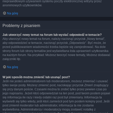
nieprawidłowym używaniem systemu poczty elektronicznej witryny przez
anonimowych użytkowników.
Na górę
Problemy z pisaniem
Jak utworzyć nowy temat na forum lub wysłać odpowiedź w temacie?
Aby utworzyć nowy temat na forum, należy nacisnąć przycisk „Nowy temat”,
aby odpowiedzieć w temacie, nacisnąć przycisk „Odpowiedz”. Być może, że
przed publikowaniem wiadomości trzeba będzie się zarejestrować. Na dole
strony forum lub strony tematów jest wyświetlana lista uprawnień użytkownika
na każdym forum. Na przykład: Możesz tworzyć nowe tematy, Możesz dodawać
załączniki itp.
Na górę
W jaki sposób można zmienić lub usunąć post?
Jeśli nie jesteś administratorem lub moderatorem, możesz zmieniać i usuwać
tylko swoje posty. Możesz zmienić post, naciskając przycisk
Zmień
znajdujący
się przy danym poście. Czasami można to zrobić tylko przez pewien czas po
jego napisaniu. Jeżeli ktoś odpowiedział na ten post, pod twoim postem pojawi
się informacja ile razy i kiedy ostatni raz post był zmieniany. Informacja ta
wyświetli się tylko wtedy, jeśli ktoś zamieścił pod tym postem kolejny post. Jeśli
post zmienił moderator lub administrator, informacja ta nie zostanie
wyświetlona. Administratorzy i moderatorzy mogą zostawić notatkę z