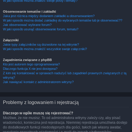
W jaki sposób można znaleźć swoje posty i tematy?
Obserwowanie tematów i zakładki
Jaka jest różnica między dodaniem zakładki a obserwowaniem?
W jaki sposób można dodać zakładkę do wybranych tematów lub je obserwować??
Jak obserwować wybrane forum?
W jaki sposób usunąć obserwowanie forum, tematu?
Załączniki
Jakie typy załączników są dozwolone na tej witrynie?
W jaki sposób można znaleźć wszystkie swoje załączniki?
Zagadnienia związane z phpBB
Kto jest autorem tego oprogramowania?
Dlaczego funkcja X nie jest dostępna?
Z kim się kontaktować w sprawach nadużyć lub zagadnień prawnych związanych z tą
witryną?
Jak nawiązać kontakt z administratorem witryny?
Problemy z logowaniem i rejestracją
Dlaczego w ogóle muszę się rejestrować?
Możliwe, że nie musisz. To od administratora witryny zależy czy, aby pisać
wiadomości, konieczna jest rejestracja. Niemniej rejestracja umożliwia dostęp
do dodatkowych funkcji niedostępnych dla gości, takich jak własny awatar,