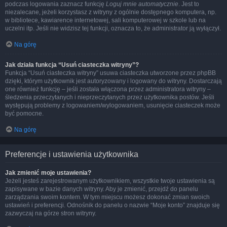
podczas logowania zaznacz funkcję
Loguj mnie automatycznie
. Jest to
niezalecane, jeżeli korzystasz z witryny z ogólnie dostępnego komputera, np.
w bibliotece, kawiarence internetowej, sali komputerowej w szkole lub na
uczelni itp. Jeśli nie widzisz tej funkcji, oznacza to, że administrator ją wyłączył.
Na górę
Jak działa funkcja “Usuń ciasteczka witryny”?
Funkcja “Usuń ciasteczka witryny” usuwa ciasteczka utworzone przez phpBB
dzięki, którym użytkownik jest autoryzowany i logowany do witryny. Dostarczają
one również funkcję – jeśli została włączona przez administratora witryny –
śledzenia przeczytanych i nieprzeczytanych przez użytkownika postów. Jeśli
występują problemy z logowaniem/wylogowaniem, usunięcie ciasteczek może
być pomocne.
Na górę
Preferencje i ustawienia użytkownika
Jak zmienić moje ustawienia?
Jeżeli jesteś zarejestrowanym użytkownikiem, wszystkie twoje ustawienia są
zapisywane w bazie danych witryny. Aby je zmienić, przejdź do panelu
zarządzania swoim kontem. W tym miejscu możesz dokonać zmian swoich
ustawień i preferencji. Odnośnik do panelu o nazwie “Moje konto” znajduje się
zazwyczaj na górze stron witryny.