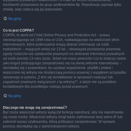
wysyłanie prywatnych wiadomości i e-maili do innych użytkowników,
możliwość przypisania do grup użytkowników itp. Rejestracja zajmuje tylko
chwilę, więc zaleca się jej wykonanie.
Na górę
Co to jest COPPA?
COPPA, to skrót od Child Online Privacy and Protection Act – prawa
obowiązującego od 1998 roku w USA, nakładającego na właścicieli stron
internetowych, które potencjalnie mogą zbierać informacje od osób
małoletnich – mających mniej niż 13 lat – obowiązek posiadania pisemnej
zgody rodziców lub opiekunów prawnych na zbieranie informacji prywatnych
od osób poniżej 13 roku życia. Jeżeli nie masz pewności czy to dotyczy ciebie
jako kogoś próbującego zarejestrować się na danej witrynie internetowej –
skontaktuj się z prawnikiem, by uzyskać wyjaśnienie. phpBB Limited i
właściciele tej witryny nie dostarczają pomocy prawnej z wyjątkiem przypadku
opisanego w pytaniu „Z kim się kontaktować w sprawach nadużyć lub
zagadnień prawnych związanych z tą witryną?”, a także nie są punktem
kontaktowym dla wszelkiego rodzaju porad prawnych.
Na górę
Dlaczego nie mogę się zarejestrować?
Być może właściciel witryny wyłączył funkcję rejestracji, aby nie rejestrowały
się nowe osoby. Właściciel witryny mógł także zablokować twój adres IP lub
zabronił nazwy użytkownika, którą próbujesz zarejestrować. W sprawie
pomocy skontaktuj się z administratorem witryny.