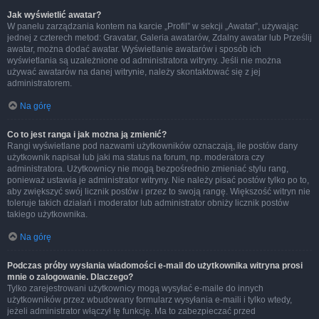
Jak wyświetlić awatar?
W panelu zarządzania kontem na karcie „Profil” w sekcji „Awatar”, używając
jednej z czterech metod: Gravatar, Galeria awatarów, Zdalny awatar lub Prześlij
awatar, można dodać awatar. Wyświetlanie awatarów i sposób ich
wyświetlania są uzależnione od administratora witryny. Jeśli nie można
używać awatarów na danej witrynie, należy skontaktować się z jej
administratorem.
Na górę
Co to jest ranga i jak można ją zmienić?
Rangi wyświetlane pod nazwami użytkowników oznaczają, ile postów dany
użytkownik napisał lub jaki ma status na forum, np. moderatora czy
administratora. Użytkownicy nie mogą bezpośrednio zmieniać stylu rang,
ponieważ ustawia je administrator witryny. Nie należy pisać postów tylko po to,
aby zwiększyć swój licznik postów i przez to swoją rangę. Większość witryn nie
toleruje takich działań i moderator lub administrator obniży licznik postów
takiego użytkownika.
Na górę
Podczas próby wysłania wiadomości e-mail do użytkownika witryna prosi
mnie o zalogowanie. Dlaczego?
Tylko zarejestrowani użytkownicy mogą wysyłać e-maile do innych
użytkowników przez wbudowany formularz wysyłania e-maili i tylko wtedy,
jeżeli administrator włączył tę funkcję. Ma to zabezpieczać przed