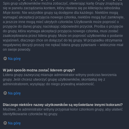
Spis grup użytkowników można zobaczyć, otwierając kartę
Grupy
znajdującą
się w panelu zarządzania kontem, który otwiera się po kliknięciu odnośnika
Moje konto
. Nie wszystkie grupy są dostępne dla każdego. Niektóre mogą
wymagać akceptacji przyjęcia nowego członka, niektóre mogą być zamknięte,
a jeszcze inne mogą mieć ukrytych członków. Użytkownik może poprosić o
przyjęcie do danej grupy, naciskając odpowiedni przycisk. Prośba o przyjęcie
do grupy, która wymaga akceptacji przyjęcia nowego członka, musi zostać
zaakceptowana przez lidera grupy. Może on poprosić użytkownika o podanie
wyjaśnień, dlaczego chce on dołączyć do tej grupy. W przypadku otrzymania
negatywnej decyzji proszę nie nękać lidera grupy pytaniami – widocznie miał
on swoje powody.
Na górę
W jaki sposób można zostać liderem grupy?
Lidera grupy zazwyczaj mianuje administrator witryny podczas tworzenia
grupy. Jeśli chcesz utworzyć grupę użytkowników, skontaktuj się z
administratorem, wysyłając do niego prywatną wiadomość.
Na górę
Dlaczego niektóre nazwy użytkowników są wyświetlane innymi kolorami?
Możliwe, że administrator witryny przypisał kolor członkom grupy, aby ułatwić
identyfikowanie członków tej grupy.
Na górę