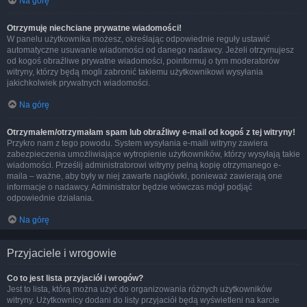
Na górę
Otrzymuję niechciane prywatne wiadomości!
W panelu użytkownika możesz, określając odpowiednie reguły ustawić
automatyczne usuwanie wiadomości od danego nadawcy. Jeżeli otrzymujesz
od kogoś obraźliwe prywatne wiadomości, poinformuj o tym moderatorów
witryny, którzy będą mogli zabronić takiemu użytkownikowi wysyłania
jakichkolwiek prywatnych wiadomości.
Na górę
Otrzymałem/otrzymałam spam lub obraźliwy e-mail od kogoś z tej witryny!
Przykro nam z tego powodu. System wysyłania e-maili witryny zawiera
zabezpieczenia umożliwiające wytropienie użytkowników, którzy wysyłają takie
wiadomości. Prześlij administratorowi witryny pełną kopię otrzymanego e-
maila – ważne, aby były w niej zawarte nagłówki, ponieważ zawierają one
informacje o nadawcy. Administrator będzie wówczas mógł podjąć
odpowiednie działania.
Na górę
Przyjaciele i wrogowie
Co to jest lista przyjaciół i wrogów?
Jest to lista, którą można użyć do organizowania różnych użytkowników
witryny. Użytkownicy dodani do listy przyjaciół będą wyświetleni na karcie