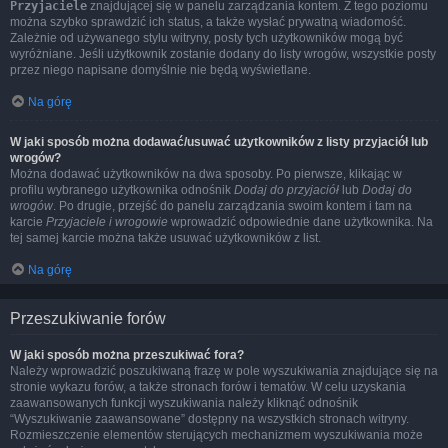
Przyjaciele
znajdującej się w panelu zarządzania kontem. Z tego poziomu
można szybko sprawdzić ich status, a także wysłać prywatną wiadomość.
Zależnie od używanego stylu witryny, posty tych użytkowników mogą być
wyróżniane. Jeśli użytkownik zostanie dodany do listy wrogów, wszystkie posty
przez niego napisane domyślnie nie będą wyświetlane.
Na górę
W jaki sposób można dodawać/usuwać użytkowników z listy przyjaciół lub
wrogów?
Można dodawać użytkowników na dwa sposoby. Po pierwsze, klikając w
profilu wybranego użytkownika odnośnik
Dodaj do przyjaciół
lub
Dodaj do
wrogów
. Po drugie, przejść do panelu zarządzania swoim kontem i tam na
karcie
Przyjaciele i wrogowie
wprowadzić odpowiednie dane użytkownika. Na
tej samej karcie można także usuwać użytkowników z list.
Na górę
Przeszukiwanie forów
W jaki sposób można przeszukiwać fora?
Należy wprowadzić poszukiwaną frazę w pole wyszukiwania znajdujące się na
stronie wykazu forów, a także stronach forów i tematów. W celu uzyskania
zaawansowanych funkcji wyszukiwania należy kliknąć odnośnik
“Wyszukiwanie zaawansowane” dostępny na wszystkich stronach witryny.
Rozmieszczenie elementów sterujących mechanizmem wyszukiwania może