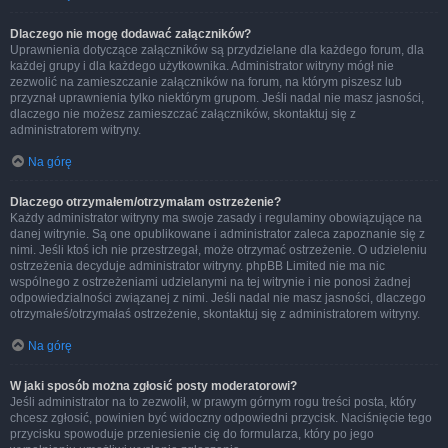
Dlaczego nie mogę dodawać załączników?
Uprawnienia dotyczące załączników są przydzielane dla każdego forum, dla
każdej grupy i dla każdego użytkownika. Administrator witryny mógł nie
zezwolić na zamieszczanie załączników na forum, na którym piszesz lub
przyznał uprawnienia tylko niektórym grupom. Jeśli nadal nie masz jasności,
dlaczego nie możesz zamieszczać załączników, skontaktuj się z
administratorem witryny.
Na górę
Dlaczego otrzymałem/otrzymałam ostrzeżenie?
Każdy administrator witryny ma swoje zasady i regulaminy obowiązujące na
danej witrynie. Są one opublikowane i administrator zaleca zapoznanie się z
nimi. Jeśli ktoś ich nie przestrzegał, może otrzymać ostrzeżenie. O udzieleniu
ostrzeżenia decyduje administrator witryny. phpBB Limited nie ma nic
wspólnego z ostrzeżeniami udzielanymi na tej witrynie i nie ponosi żadnej
odpowiedzialności związanej z nimi. Jeśli nadal nie masz jasności, dlaczego
otrzymałeś/otrzymałaś ostrzeżenie, skontaktuj się z administratorem witryny.
Na górę
W jaki sposób można zgłosić posty moderatorowi?
Jeśli administrator na to zezwolił, w prawym górnym rogu treści posta, który
chcesz zgłosić, powinien być widoczny odpowiedni przycisk. Naciśnięcie tego
przycisku spowoduje przeniesienie cię do formularza, który po jego