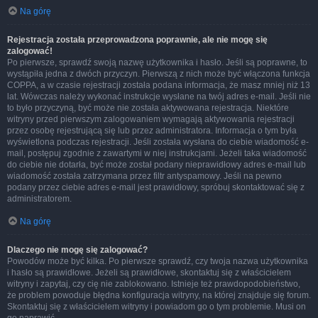
Na górę
Rejestracja została przeprowadzona poprawnie, ale nie mogę się
zalogować!
Po pierwsze, sprawdź swoją nazwę użytkownika i hasło. Jeśli są poprawne, to
wystąpiła jedna z dwóch przyczyn. Pierwszą z nich może być włączona funkcja
COPPA, a w czasie rejestracji została podana informacja, że masz mniej niż 13
lat. Wówczas należy wykonać instrukcje wysłane na twój adres e-mail. Jeśli nie
to było przyczyną, być może nie została aktywowana rejestracja. Niektóre
witryny przed pierwszym zalogowaniem wymagają aktywowania rejestracji
przez osobę rejestrującą się lub przez administratora. Informacja o tym była
wyświetlona podczas rejestracji. Jeśli została wysłana do ciebie wiadomość e-
mail, postępuj zgodnie z zawartymi w niej instrukcjami. Jeżeli taka wiadomość
do ciebie nie dotarła, być może został podany nieprawidłowy adres e-mail lub
wiadomość została zatrzymana przez filtr antyspamowy. Jeśli na pewno
podany przez ciebie adres e-mail jest prawidłowy, spróbuj skontaktować się z
administratorem.
Na górę
Dlaczego nie mogę się zalogować?
Powodów może być kilka. Po pierwsze sprawdź, czy twoja nazwa użytkownika
i hasło są prawidłowe. Jeżeli są prawidłowe, skontaktuj się z właścicielem
witryny i zapytaj, czy cię nie zablokowano. Istnieje też prawdopodobieństwo,
że problem powoduje błędna konfiguracja witryny, na której znajduje się forum.
Skontaktuj się z właścicielem witryny i powiadom go o tym problemie. Musi on