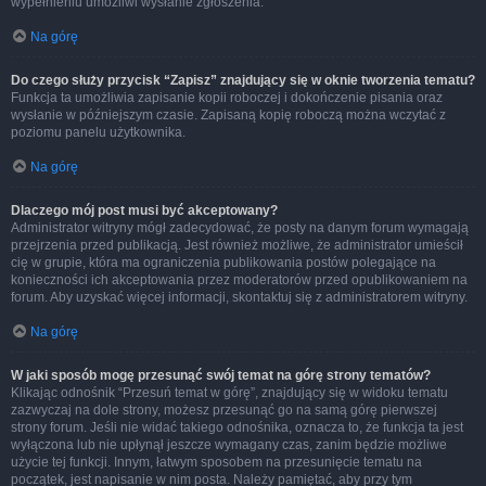
wypełnieniu umożliwi wysłanie zgłoszenia.
Na górę
Do czego służy przycisk “Zapisz” znajdujący się w oknie tworzenia tematu?
Funkcja ta umożliwia zapisanie kopii roboczej i dokończenie pisania oraz
wysłanie w późniejszym czasie. Zapisaną kopię roboczą można wczytać z
poziomu panelu użytkownika.
Na górę
Dlaczego mój post musi być akceptowany?
Administrator witryny mógł zadecydować, że posty na danym forum wymagają
przejrzenia przed publikacją. Jest również możliwe, że administrator umieścił
cię w grupie, która ma ograniczenia publikowania postów polegające na
konieczności ich akceptowania przez moderatorów przed opublikowaniem na
forum. Aby uzyskać więcej informacji, skontaktuj się z administratorem witryny.
Na górę
W jaki sposób mogę przesunąć swój temat na górę strony tematów?
Klikając odnośnik “Przesuń temat w górę”, znajdujący się w widoku tematu
zazwyczaj na dole strony, możesz przesunąć go na samą górę pierwszej
strony forum. Jeśli nie widać takiego odnośnika, oznacza to, że funkcja ta jest
wyłączona lub nie upłynął jeszcze wymagany czas, zanim będzie możliwe
użycie tej funkcji. Innym, łatwym sposobem na przesunięcie tematu na
początek, jest napisanie w nim posta. Należy pamiętać, aby przy tym