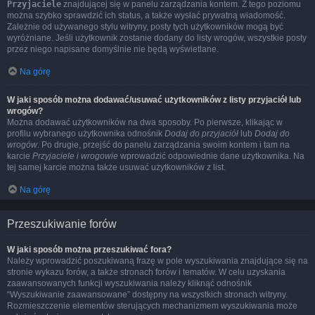
Przyjaciele
znajdującej się w panelu zarządzania kontem. Z tego poziomu
można szybko sprawdzić ich status, a także wysłać prywatną wiadomość.
Zależnie od używanego stylu witryny, posty tych użytkowników mogą być
wyróżniane. Jeśli użytkownik zostanie dodany do listy wrogów, wszystkie posty
przez niego napisane domyślnie nie będą wyświetlane.
Na górę
W jaki sposób można dodawać/usuwać użytkowników z listy przyjaciół lub
wrogów?
Można dodawać użytkowników na dwa sposoby. Po pierwsze, klikając w
profilu wybranego użytkownika odnośnik
Dodaj do przyjaciół
lub
Dodaj do
wrogów
. Po drugie, przejść do panelu zarządzania swoim kontem i tam na
karcie
Przyjaciele i wrogowie
wprowadzić odpowiednie dane użytkownika. Na
tej samej karcie można także usuwać użytkowników z list.
Na górę
Przeszukiwanie forów
W jaki sposób można przeszukiwać fora?
Należy wprowadzić poszukiwaną frazę w pole wyszukiwania znajdujące się na
stronie wykazu forów, a także stronach forów i tematów. W celu uzyskania
zaawansowanych funkcji wyszukiwania należy kliknąć odnośnik
“Wyszukiwanie zaawansowane” dostępny na wszystkich stronach witryny.
Rozmieszczenie elementów sterujących mechanizmem wyszukiwania może