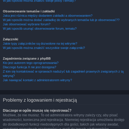
W jaki sposób można znaleźć swoje posty i tematy?
Obserwowanie tematów i zakładki
Jaka jest różnica między dodaniem zakładki a obserwowaniem?
W jaki sposób można dodać zakładkę do wybranych tematów lub je obserwować??
Jak obserwować wybrane forum?
W jaki sposób usunąć obserwowanie forum, tematu?
Załączniki
Jakie typy załączników są dozwolone na tej witrynie?
W jaki sposób można znaleźć wszystkie swoje załączniki?
Zagadnienia związane z phpBB
Kto jest autorem tego oprogramowania?
Dlaczego funkcja X nie jest dostępna?
Z kim się kontaktować w sprawach nadużyć lub zagadnień prawnych związanych z tą
witryną?
Jak nawiązać kontakt z administratorem witryny?
Problemy z logowaniem i rejestracją
Dlaczego w ogóle muszę się rejestrować?
Możliwe, że nie musisz. To od administratora witryny zależy czy, aby pisać
wiadomości, konieczna jest rejestracja. Niemniej rejestracja umożliwia dostęp
do dodatkowych funkcji niedostępnych dla gości, takich jak własny awatar,