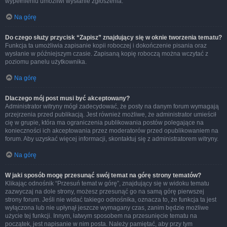
wypełnieniu umożliwi wysłanie zgłoszenia.
Na górę
Do czego służy przycisk “Zapisz” znajdujący się w oknie tworzenia tematu?
Funkcja ta umożliwia zapisanie kopii roboczej i dokończenie pisania oraz
wysłanie w późniejszym czasie. Zapisaną kopię roboczą można wczytać z
poziomu panelu użytkownika.
Na górę
Dlaczego mój post musi być akceptowany?
Administrator witryny mógł zadecydować, że posty na danym forum wymagają
przejrzenia przed publikacją. Jest również możliwe, że administrator umieścił
cię w grupie, która ma ograniczenia publikowania postów polegające na
konieczności ich akceptowania przez moderatorów przed opublikowaniem na
forum. Aby uzyskać więcej informacji, skontaktuj się z administratorem witryny.
Na górę
W jaki sposób mogę przesunąć swój temat na górę strony tematów?
Klikając odnośnik “Przesuń temat w górę”, znajdujący się w widoku tematu
zazwyczaj na dole strony, możesz przesunąć go na samą górę pierwszej
strony forum. Jeśli nie widać takiego odnośnika, oznacza to, że funkcja ta jest
wyłączona lub nie upłynął jeszcze wymagany czas, zanim będzie możliwe
użycie tej funkcji. Innym, łatwym sposobem na przesunięcie tematu na
początek, jest napisanie w nim posta. Należy pamiętać, aby przy tym