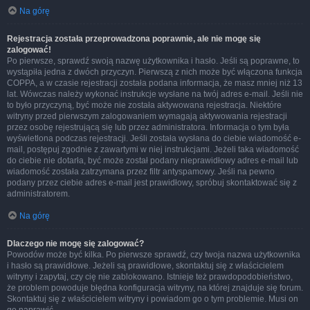
Na górę
Rejestracja została przeprowadzona poprawnie, ale nie mogę się
zalogować!
Po pierwsze, sprawdź swoją nazwę użytkownika i hasło. Jeśli są poprawne, to
wystąpiła jedna z dwóch przyczyn. Pierwszą z nich może być włączona funkcja
COPPA, a w czasie rejestracji została podana informacja, że masz mniej niż 13
lat. Wówczas należy wykonać instrukcje wysłane na twój adres e-mail. Jeśli nie
to było przyczyną, być może nie została aktywowana rejestracja. Niektóre
witryny przed pierwszym zalogowaniem wymagają aktywowania rejestracji
przez osobę rejestrującą się lub przez administratora. Informacja o tym była
wyświetlona podczas rejestracji. Jeśli została wysłana do ciebie wiadomość e-
mail, postępuj zgodnie z zawartymi w niej instrukcjami. Jeżeli taka wiadomość
do ciebie nie dotarła, być może został podany nieprawidłowy adres e-mail lub
wiadomość została zatrzymana przez filtr antyspamowy. Jeśli na pewno
podany przez ciebie adres e-mail jest prawidłowy, spróbuj skontaktować się z
administratorem.
Na górę
Dlaczego nie mogę się zalogować?
Powodów może być kilka. Po pierwsze sprawdź, czy twoja nazwa użytkownika
i hasło są prawidłowe. Jeżeli są prawidłowe, skontaktuj się z właścicielem
witryny i zapytaj, czy cię nie zablokowano. Istnieje też prawdopodobieństwo,
że problem powoduje błędna konfiguracja witryny, na której znajduje się forum.
Skontaktuj się z właścicielem witryny i powiadom go o tym problemie. Musi on