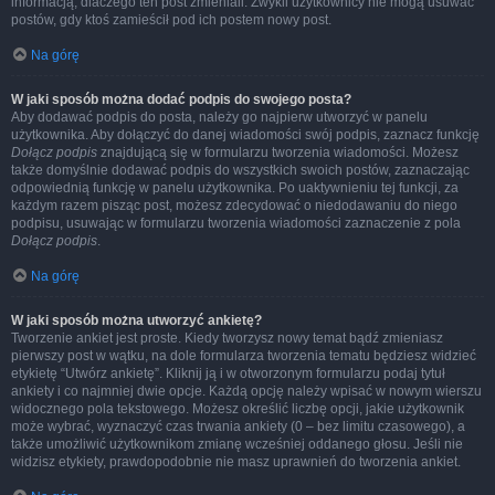
informacją, dlaczego ten post zmieniali. Zwykli użytkownicy nie mogą usuwać
postów, gdy ktoś zamieścił pod ich postem nowy post.
Na górę
W jaki sposób można dodać podpis do swojego posta?
Aby dodawać podpis do posta, należy go najpierw utworzyć w panelu
użytkownika. Aby dołączyć do danej wiadomości swój podpis, zaznacz funkcję
Dołącz podpis
znajdującą się w formularzu tworzenia wiadomości. Możesz
także domyślnie dodawać podpis do wszystkich swoich postów, zaznaczając
odpowiednią funkcję w panelu użytkownika. Po uaktywnieniu tej funkcji, za
każdym razem pisząc post, możesz zdecydować o niedodawaniu do niego
podpisu, usuwając w formularzu tworzenia wiadomości zaznaczenie z pola
Dołącz podpis
.
Na górę
W jaki sposób można utworzyć ankietę?
Tworzenie ankiet jest proste. Kiedy tworzysz nowy temat bądź zmieniasz
pierwszy post w wątku, na dole formularza tworzenia tematu będziesz widzieć
etykietę “Utwórz ankietę”. Kliknij ją i w otworzonym formularzu podaj tytuł
ankiety i co najmniej dwie opcje. Każdą opcję należy wpisać w nowym wierszu
widocznego pola tekstowego. Możesz określić liczbę opcji, jakie użytkownik
może wybrać, wyznaczyć czas trwania ankiety (0 – bez limitu czasowego), a
także umożliwić użytkownikom zmianę wcześniej oddanego głosu. Jeśli nie
widzisz etykiety, prawdopodobnie nie masz uprawnień do tworzenia ankiet.