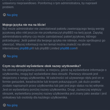
ustawiony nieprawidłowo. Poinformuj o tym administratora, by naprawił
problem.
Na górę
Mojego języka nie ma na liście!
Być może administrator nie zainstalował pakietu zawierającego twoją wersję
językową albo nikt jeszcze nie przetłumaczył phpBB3 na twój język. Zapytaj
administratora witryny czy może zainstalować pakiet językowy, którego
potrzebujesz. Jeśli pakiet dla twojego języka nie istnieje, może spróbujesz go
utworzyć. Więcej informacji na ten temat można znaleźć na stronie
internetowej
phpBB.pl
® lub phpBB Limited
phpBB.com
®
Na górę
Czym są obrazki wyświetlane obok nazwy użytkownika?
Na stronie przeglądania postów, w miejscu, gdzie są wyświetlane informacje o
użytkowniku, mogą być wyświetlane dwa obrazki. Pierwszy obrazek jest
skojarzony z rangą użytkownika. W zależności od używanego stylu jest on w
formie gwiazdek, kwadracików lub kropek pokazujących, jak dużo postów
zostało napisanych przez użytkownika lub jaki jest jego status na tej witrynie.
Jest on wyświetlany poniżej nazwy użytkownika. Drugi, zazwyczaj większy
obrazek, wyświetlany powyżej nazwy użytkownika jest znany jako awatar i jest
unikatowy lub osobisty dla każdego użytkownika.
Na górę