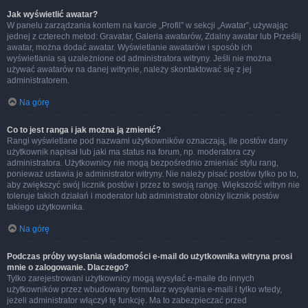
Jak wyświetlić awatar?
W panelu zarządzania kontem na karcie „Profil” w sekcji „Awatar”, używając
jednej z czterech metod: Gravatar, Galeria awatarów, Zdalny awatar lub Prześlij
awatar, można dodać awatar. Wyświetlanie awatarów i sposób ich
wyświetlania są uzależnione od administratora witryny. Jeśli nie można
używać awatarów na danej witrynie, należy skontaktować się z jej
administratorem.
Na górę
Co to jest ranga i jak można ją zmienić?
Rangi wyświetlane pod nazwami użytkowników oznaczają, ile postów dany
użytkownik napisał lub jaki ma status na forum, np. moderatora czy
administratora. Użytkownicy nie mogą bezpośrednio zmieniać stylu rang,
ponieważ ustawia je administrator witryny. Nie należy pisać postów tylko po to,
aby zwiększyć swój licznik postów i przez to swoją rangę. Większość witryn nie
toleruje takich działań i moderator lub administrator obniży licznik postów
takiego użytkownika.
Na górę
Podczas próby wysłania wiadomości e-mail do użytkownika witryna prosi
mnie o zalogowanie. Dlaczego?
Tylko zarejestrowani użytkownicy mogą wysyłać e-maile do innych
użytkowników przez wbudowany formularz wysyłania e-maili i tylko wtedy,
jeżeli administrator włączył tę funkcję. Ma to zabezpieczać przed