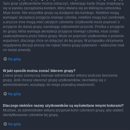
Spis grup użytkowników można zobaczyć, otwierając kartę
Grupy
znajdującą
się w panelu zarządzania kontem, który otwiera się po kliknięciu odnośnika
Moje konto
. Nie wszystkie grupy są dostępne dla każdego. Niektóre mogą
wymagać akceptacji przyjęcia nowego członka, niektóre mogą być zamknięte,
a jeszcze inne mogą mieć ukrytych członków. Użytkownik może poprosić o
przyjęcie do danej grupy, naciskając odpowiedni przycisk. Prośba o przyjęcie
do grupy, która wymaga akceptacji przyjęcia nowego członka, musi zostać
zaakceptowana przez lidera grupy. Może on poprosić użytkownika o podanie
wyjaśnień, dlaczego chce on dołączyć do tej grupy. W przypadku otrzymania
negatywnej decyzji proszę nie nękać lidera grupy pytaniami – widocznie miał
on swoje powody.
Na górę
W jaki sposób można zostać liderem grupy?
Lidera grupy zazwyczaj mianuje administrator witryny podczas tworzenia
grupy. Jeśli chcesz utworzyć grupę użytkowników, skontaktuj się z
administratorem, wysyłając do niego prywatną wiadomość.
Na górę
Dlaczego niektóre nazwy użytkowników są wyświetlane innymi kolorami?
Możliwe, że administrator witryny przypisał kolor członkom grupy, aby ułatwić
identyfikowanie członków tej grupy.
Na górę