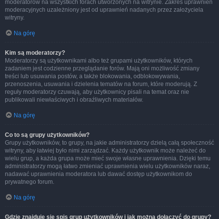
moderatorów na wszystkich forach utworzonych na witrynie. Zakres uprawnień
moderacyjnych uzależniony jest od uprawnień nadanych przez założyciela
witryny.
Na górę
Kim są moderatorzy?
Moderatorzy są użytkownikami albo też grupami użytkowników, których
zadaniem jest codzienne przeglądanie forów. Mają oni możliwość zmiany
treści lub usuwania postów, a także blokowania, odblokowywania,
przenoszenia, usuwania i dzielenia tematów na forum, które moderują. Z
reguły moderatorzy czuwają, aby użytkownicy pisali na temat oraz nie
publikowali niewłaściwych i obraźliwych materiałów.
Na górę
Co to są grupy użytkowników?
Grupy użytkowników, to grupy, na jakie administratorzy dzielą całą społeczność
witryny, aby łatwiej było nimi zarządzać. Każdy użytkownik może należeć do
wielu grup, a każda grupa może mieć swoje własne uprawnienia. Dzięki temu
administratorzy mogą łatwo zmieniać uprawnienia wielu użytkowników naraz,
nadawać uprawnienia moderatora lub dawać dostęp użytkownikom do
prywatnego forum.
Na górę
Gdzie znajduje się spis grup użytkowników i jak można dołączyć do grupy?