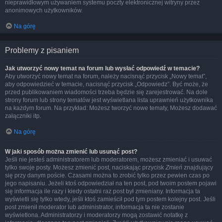
nieprawidłowym używaniem systemu poczty elektronicznej witryny przez
anonimowych użytkowników.
Na górę
Problemy z pisaniem
Jak utworzyć nowy temat na forum lub wysłać odpowiedź w temacie?
Aby utworzyć nowy temat na forum, należy nacisnąć przycisk „Nowy temat”,
aby odpowiedzieć w temacie, nacisnąć przycisk „Odpowiedz”. Być może, że
przed publikowaniem wiadomości trzeba będzie się zarejestrować. Na dole
strony forum lub strony tematów jest wyświetlana lista uprawnień użytkownika
na każdym forum. Na przykład: Możesz tworzyć nowe tematy, Możesz dodawać
załączniki itp.
Na górę
W jaki sposób można zmienić lub usunąć post?
Jeśli nie jesteś administratorem lub moderatorem, możesz zmieniać i usuwać
tylko swoje posty. Możesz zmienić post, naciskając przycisk
Zmień
znajdujący
się przy danym poście. Czasami można to zrobić tylko przez pewien czas po
jego napisaniu. Jeżeli ktoś odpowiedział na ten post, pod twoim postem pojawi
się informacja ile razy i kiedy ostatni raz post był zmieniany. Informacja ta
wyświetli się tylko wtedy, jeśli ktoś zamieścił pod tym postem kolejny post. Jeśli
post zmienił moderator lub administrator, informacja ta nie zostanie
wyświetlona. Administratorzy i moderatorzy mogą zostawić notatkę z