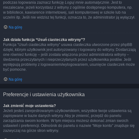
podczas logowania zaznacz funkcję
Loguj mnie automatycznie
. Jest to
niezalecane, jeżeli korzystasz z witryny z ogólnie dostępnego komputera, np.
w bibliotece, kawiarence internetowej, sali komputerowej w szkole lub na
uczelni itp. Jeśli nie widzisz tej funkcji, oznacza to, że administrator ją wyłączył.
Na górę
Jak działa funkcja “Usuń ciasteczka witryny”?
Funkcja “Usuń ciasteczka witryny” usuwa ciasteczka utworzone przez phpBB
dzięki, którym użytkownik jest autoryzowany i logowany do witryny. Dostarczają
one również funkcję – jeśli została włączona przez administratora witryny –
śledzenia przeczytanych i nieprzeczytanych przez użytkownika postów. Jeśli
występują problemy z logowaniem/wylogowaniem, usunięcie ciasteczek może
być pomocne.
Na górę
Preferencje i ustawienia użytkownika
Jak zmienić moje ustawienia?
Jeżeli jesteś zarejestrowanym użytkownikiem, wszystkie twoje ustawienia są
zapisywane w bazie danych witryny. Aby je zmienić, przejdź do panelu
zarządzania swoim kontem. W tym miejscu możesz dokonać zmian swoich
ustawień i preferencji. Odnośnik do panelu o nazwie “Moje konto” znajduje się
zazwyczaj na górze stron witryny.