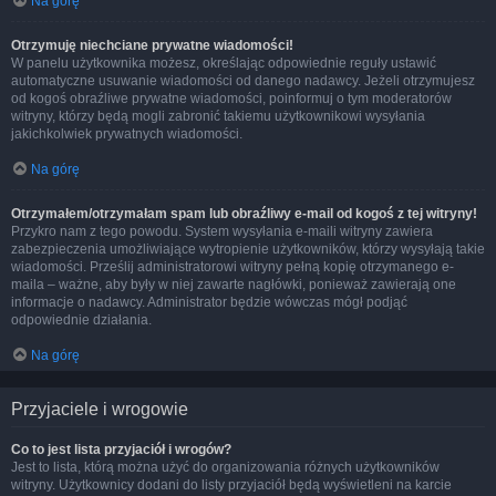
Na górę
Otrzymuję niechciane prywatne wiadomości!
W panelu użytkownika możesz, określając odpowiednie reguły ustawić
automatyczne usuwanie wiadomości od danego nadawcy. Jeżeli otrzymujesz
od kogoś obraźliwe prywatne wiadomości, poinformuj o tym moderatorów
witryny, którzy będą mogli zabronić takiemu użytkownikowi wysyłania
jakichkolwiek prywatnych wiadomości.
Na górę
Otrzymałem/otrzymałam spam lub obraźliwy e-mail od kogoś z tej witryny!
Przykro nam z tego powodu. System wysyłania e-maili witryny zawiera
zabezpieczenia umożliwiające wytropienie użytkowników, którzy wysyłają takie
wiadomości. Prześlij administratorowi witryny pełną kopię otrzymanego e-
maila – ważne, aby były w niej zawarte nagłówki, ponieważ zawierają one
informacje o nadawcy. Administrator będzie wówczas mógł podjąć
odpowiednie działania.
Na górę
Przyjaciele i wrogowie
Co to jest lista przyjaciół i wrogów?
Jest to lista, którą można użyć do organizowania różnych użytkowników
witryny. Użytkownicy dodani do listy przyjaciół będą wyświetleni na karcie