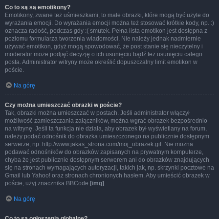
Co to są są emotikony?
Emotikony, zwane też uśmieszkami, to małe obrazki, które mogą być użyte do
wyrażania emocji. Do wyrażania emocji można też stosować krótkie kody, np. :)
oznacza radość, podczas gdy :( smutek. Pełna lista emotikon jest dostępna z
poziomu formularza tworzenia wiadomości. Nie należy jednak nadmiernie
używać emotikon, gdyż mogą spowodować, że post stanie się nieczytelny i
moderator może podjąć decyzję o ich usunięciu bądź też usunięciu całego
posta. Administrator witryny może określić dopuszczalny limit emotikon w
poście.
Na górę
Czy można umieszczać obrazki w poście?
Tak, obrazki można umieszczać w postach. Jeśli administrator włączył
możliwość zamieszczania załączników, można wgrać obrazek bezpośrednio
na witrynę. Jeśli ta funkcja nie działa, aby obrazek był wyświetlany na forum,
należy podać odnośnik do obrazka umieszczonego na publicznie dostępnym
serwerze, np. http://www.jakas_strona.com/moj_obrazek.gif. Nie można
podawać odnośników do obrazków zapisanych na prywatnym komputerze,
chyba że jest publicznie dostępnym serwerem ani do obrazków znajdujących
się na stronach wymagających autoryzacji, takich jak, np. skrzynki pocztowe na
Gmail lub Yahoo! oraz stronach chronionych hasłem. Aby umieścić obrazek w
poście, użyj znacznika BBCode
[img]
.
Na górę
Co to są ogłoszenia globalne?