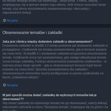
na stronie swojego profilu lub wybierając „Twoje posty” z menu „Więcej…”
znajdującego się w górnym lewym rogu witryny. Jeśli chcesz wyszukać swoje
tematy, użyj strony wyszukiwania zaawansowanego i skorzystaj z
odpowiednich funkcji.
Na górę
Obserwowanie tematów i zakładki
Jaka jest różnica między dodaniem zakładki a obserwowaniem?
Dodawanie zakładek w phpBB 3.0 działa podobnie jak dodawanie zakładek w
przeglądarce. Użytkownik nie dostaje powiadomienia, gdy w temacie pojawia
się nowa treść. W phpBB 3.1 dodawanie zakładek przypomina obserwowanie
tematu. Użytkownik może być powiadamiany, gdy nastąpi aktualizacja tematu
oznaczonego zakładką. Funkcja obserwowania powiadamia użytkownika – w
wybrany przez niego sposób – gdy w obserwowanym temacie bądź forum
pojawiła się nowa treść. Sposoby powiadamiania dla zakładek i
obserwowanych elementów można konfigurować w panelu użytkownika na
karcie „Ustawienia witryny”.
Na górę
W jaki sposób można dodać zakładkę do wybranych tematów lub je
obserwować??
Aby dodać zakładkę do wybranego tematu lub go obserwować, należy kliknąć
odpowiedni odnośnik w menu “Narzędzia tematu” znajdujące się na górze i na