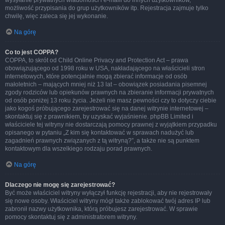
wysyłanie prywatnych wiadomości i e-maili do innych użytkowników,
możliwość przypisania do grup użytkowników itp. Rejestracja zajmuje tylko
chwilę, więc zaleca się jej wykonanie.
Na górę
Co to jest COPPA?
COPPA, to skrót od Child Online Privacy and Protection Act – prawa
obowiązującego od 1998 roku w USA, nakładającego na właścicieli stron
internetowych, które potencjalnie mogą zbierać informacje od osób
małoletnich – mających mniej niż 13 lat – obowiązek posiadania pisemnej
zgody rodziców lub opiekunów prawnych na zbieranie informacji prywatnych
od osób poniżej 13 roku życia. Jeżeli nie masz pewności czy to dotyczy ciebie
jako kogoś próbującego zarejestrować się na danej witrynie internetowej –
skontaktuj się z prawnikiem, by uzyskać wyjaśnienie. phpBB Limited i
właściciele tej witryny nie dostarczają pomocy prawnej z wyjątkiem przypadku
opisanego w pytaniu „Z kim się kontaktować w sprawach nadużyć lub
zagadnień prawnych związanych z tą witryną?”, a także nie są punktem
kontaktowym dla wszelkiego rodzaju porad prawnych.
Na górę
Dlaczego nie mogę się zarejestrować?
Być może właściciel witryny wyłączył funkcję rejestracji, aby nie rejestrowały
się nowe osoby. Właściciel witryny mógł także zablokować twój adres IP lub
zabronił nazwy użytkownika, którą próbujesz zarejestrować. W sprawie
pomocy skontaktuj się z administratorem witryny.