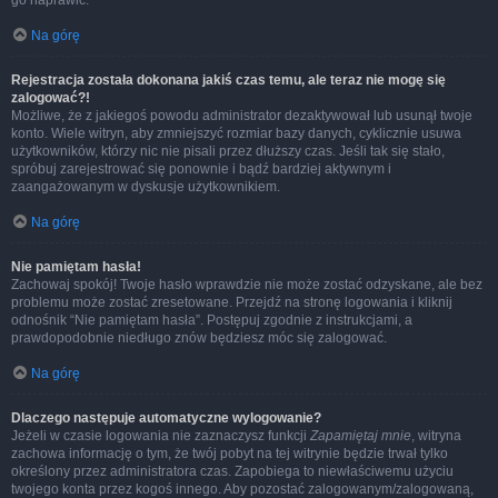
go naprawić.
Na górę
Rejestracja została dokonana jakiś czas temu, ale teraz nie mogę się
zalogować?!
Możliwe, że z jakiegoś powodu administrator dezaktywował lub usunął twoje
konto. Wiele witryn, aby zmniejszyć rozmiar bazy danych, cyklicznie usuwa
użytkowników, którzy nic nie pisali przez dłuższy czas. Jeśli tak się stało,
spróbuj zarejestrować się ponownie i bądź bardziej aktywnym i
zaangażowanym w dyskusje użytkownikiem.
Na górę
Nie pamiętam hasła!
Zachowaj spokój! Twoje hasło wprawdzie nie może zostać odzyskane, ale bez
problemu może zostać zresetowane. Przejdź na stronę logowania i kliknij
odnośnik “Nie pamiętam hasła”. Postępuj zgodnie z instrukcjami, a
prawdopodobnie niedługo znów będziesz móc się zalogować.
Na górę
Dlaczego następuje automatyczne wylogowanie?
Jeżeli w czasie logowania nie zaznaczysz funkcji
Zapamiętaj mnie
, witryna
zachowa informację o tym, że twój pobyt na tej witrynie będzie trwał tylko
określony przez administratora czas. Zapobiega to niewłaściwemu użyciu
twojego konta przez kogoś innego. Aby pozostać zalogowanym/zalogowaną,