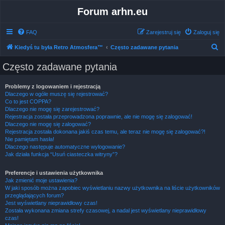
Forum arhn.eu
FAQ
Zarejestruj się
Zaloguj się
S
Kiedyś tu była Retro Atmosfera™
Często zadawane pytania
z
Często zadawane pytania
u
k
Problemy z logowaniem i rejestracją
Dlaczego w ogóle muszę się rejestrować?
a
Co to jest COPPA?
j
Dlaczego nie mogę się zarejestrować?
Rejestracja została przeprowadzona poprawnie, ale nie mogę się zalogować!
Dlaczego nie mogę się zalogować?
Rejestracja została dokonana jakiś czas temu, ale teraz nie mogę się zalogować?!
Nie pamiętam hasła!
Dlaczego następuje automatyczne wylogowanie?
Jak działa funkcja “Usuń ciasteczka witryny”?
Preferencje i ustawienia użytkownika
Jak zmienić moje ustawienia?
W jaki sposób można zapobiec wyświetlaniu nazwy użytkownika na liście użytkowników
przeglądających forum?
Jest wyświetlany nieprawidłowy czas!
Została wykonana zmiana strefy czasowej, a nadal jest wyświetlany nieprawidłowy
czas!