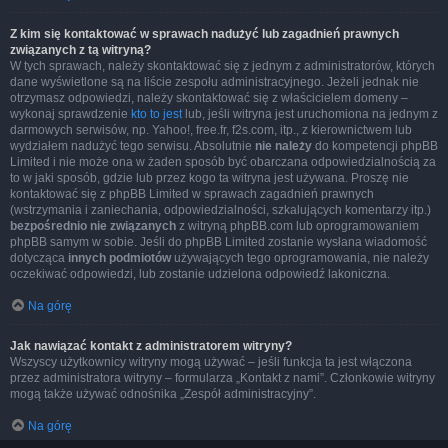
Z kim się kontaktować w sprawach nadużyć lub zagadnień prawnych
związanych z tą witryną?
W tych sprawach, należy skontaktować się z jednym z administratorów, których
dane wyświetlone są na liście zespołu administracyjnego. Jeżeli jednak nie
otrzymasz odpowiedzi, należy skontaktować się z właścicielem domeny –
wykonaj sprawdzenie
kto to jest
lub, jeśli witryna jest uruchomiona na jednym z
darmowych serwisów, np. Yahoo!, free.fr, f2s.com, itp., z kierownictwem lub
wydziałem nadużyć tego serwisu. Absolutnie
nie należy
do kompetencji phpBB
Limited i nie może ona w żaden sposób być obarczana odpowiedzialnością za
to w jaki sposób, gdzie lub przez kogo ta witryna jest używana. Proszę nie
kontaktować się z phpBB Limited w sprawach zagadnień prawnych
(wstrzymania i zaniechania, odpowiedzialności, szkalujących komentarzy itp.)
bezpośrednio nie związanych
z witryną phpBB.com lub oprogramowaniem
phpBB samym w sobie. Jeśli do phpBB Limited zostanie wysłana wiadomość
dotycząca
innych podmiotów
używających tego oprogramowania, nie należy
oczekiwać odpowiedzi, lub zostanie udzielona odpowiedź lakoniczna.
Na górę
Jak nawiązać kontakt z administratorem witryny?
Wszyscy użytkownicy witryny mogą używać – jeśli funkcja ta jest włączona
przez administratora witryny – formularza „Kontakt z nami”. Członkowie witryny
mogą także używać odnośnika „Zespół administracyjny”.
Na górę