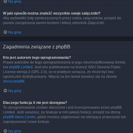
Na górę
W jaki sposób można znaleźć wszystkie swoje załączniki?
Aby wyświetlić listę zamieszczonych przez ciebie załączników, przejdź do
panelu zarządzania swoim kontem i kliknij odnośnik
Załączniki
.
Na górę
Zagadnienia związane z phpBB
Kto jest autorem tego oprogramowania?
Prawa autorskie do tego oprogramowania w jego niezmodyfikowanej formie,
ma
phpBB Limited
. Jest ono publikowane na licencji GNU General Public
License wersja 2 (GPL-2.0), co w praktyce oznacza, że może być bez
ograniczeń dystrybuowane. Więcej na ten temat dowiesz się na stronie
About phpBB
.
Na górę
Dlaczego funkcja X nie jest dostępna?
To oprogramowanie zostało stworzone i jest licencjonowane przez phpBB
Limited. Jeśli uważasz, że brakuje w nim jakiejś funkcji, przejdź na stronę
phpBB Ideas Centre
, gdzie możesz zagłosować na istniejące propozycje lub
zaproponować nowe funkcje.
Na górę