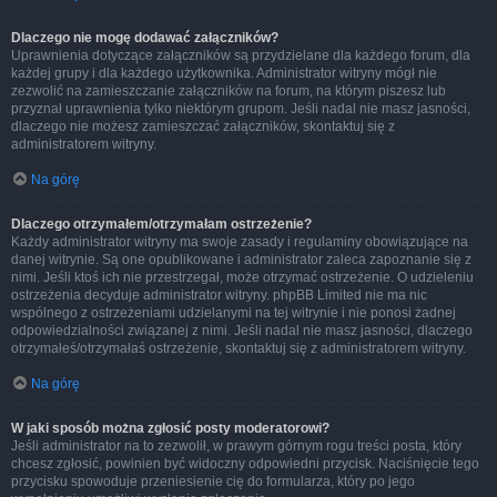
Dlaczego nie mogę dodawać załączników?
Uprawnienia dotyczące załączników są przydzielane dla każdego forum, dla
każdej grupy i dla każdego użytkownika. Administrator witryny mógł nie
zezwolić na zamieszczanie załączników na forum, na którym piszesz lub
przyznał uprawnienia tylko niektórym grupom. Jeśli nadal nie masz jasności,
dlaczego nie możesz zamieszczać załączników, skontaktuj się z
administratorem witryny.
Na górę
Dlaczego otrzymałem/otrzymałam ostrzeżenie?
Każdy administrator witryny ma swoje zasady i regulaminy obowiązujące na
danej witrynie. Są one opublikowane i administrator zaleca zapoznanie się z
nimi. Jeśli ktoś ich nie przestrzegał, może otrzymać ostrzeżenie. O udzieleniu
ostrzeżenia decyduje administrator witryny. phpBB Limited nie ma nic
wspólnego z ostrzeżeniami udzielanymi na tej witrynie i nie ponosi żadnej
odpowiedzialności związanej z nimi. Jeśli nadal nie masz jasności, dlaczego
otrzymałeś/otrzymałaś ostrzeżenie, skontaktuj się z administratorem witryny.
Na górę
W jaki sposób można zgłosić posty moderatorowi?
Jeśli administrator na to zezwolił, w prawym górnym rogu treści posta, który
chcesz zgłosić, powinien być widoczny odpowiedni przycisk. Naciśnięcie tego
przycisku spowoduje przeniesienie cię do formularza, który po jego