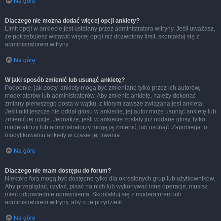
Na górę
Dlaczego nie można dodać więcej opcji ankiety?
Limit opcji w ankiecie jest ustalany przez administratora witryny. Jeśli uważasz,
że potrzebujesz wstawić więcej opcji niż dozwolony limit, skontaktuj się z
administratorem witryny.
Na górę
W jaki sposób zmienić lub usunąć ankietę?
Podobnie, jak posty, ankiety mogą być zmieniane tylko przez ich autorów,
moderatorów lub administratorów. Aby zmienić ankietę, należy dokonać
zmiany pierwszego posta w wątku, z którym zawsze związana jest ankieta.
Jeśli nikt jeszcze nie oddał głosu w ankiecie, jej autor może usunąć ankietę lub
zmienić jej opcje. Jednakże, jeśli w ankiecie zostały już oddane głosy, tylko
moderatorzy lub administratorzy mogą ją zmienić, lub usunąć. Zapobiega to
modyfikowaniu ankiety w czasie jej trwania.
Na górę
Dlaczego nie mam dostępu do forum?
Niektóre fora mogą być dostępne tylko dla określonych grup lub użytkowników.
Aby przeglądać, czytać, pisać na nich lub wykonywać inne operacje, musisz
mieć odpowiednie uprawnienia. Skontaktuj się z moderatorem lub
administratorem witryny, aby ci je przydzielił.
Na górę