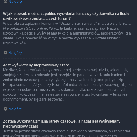
Na górę
W jaki sposób można zapobiec wyświetlaniu nazwy użytkownika na liście
użytkowników przeglądających forum?
W panelu zarządzania kontem, w “Ustawieniach witryny” znajduje się funkcja
Nie pokazuj statusu online
. Włącz tę funkcję, zaznaczając
Tak
. Nazwa
użytkownika będzie wyświetlana tylko dla administratorów, moderatorów i dla
ciebie. Twoja obecność na witrynie będzie wykazana w liczbie ukrytych
użytkowników.
Na górę
Jest wyświetlany nieprawidłowy czas!
Możliwe, że jest wyświetlany czas z innej strefy czasowej, niż ta, w której się
znajdujesz. Jeśli tak właśnie jest, przejdź do panelu zarządzania kontem i
zmień strefę czasową, tak aby była zgodna z twoim miejscem pobytu. Np.
Europa centralna, Afryka, czy Nowa Zelandia. Zmiana strefy czasowej, tak jak i
większości ustawień, może zostać wykonana tylko przez zarejestrowanych
użytkowników. Jeżeli nie jesteś zarejestrowanym użytkownikiem – teraz jest
dobry moment, by się zarejestrować.
Na górę
Została wykonana zmiana strefy czasowej, a nadal jest wyświetlany
nieprawidłowy czas!
Jeżeli na pewno strefa czasowa została ustawiona prawidłowo, a czas nadal
jest wyświetlany nieprawidłowo, oznacza to, że czas na serwerze jest