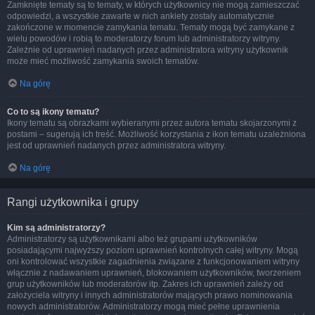
Zamknięte tematy są to tematy, w których użytkownicy nie mogą zamieszczać
odpowiedzi, a wszystkie zawarte w nich ankiety zostały automatycznie
zakończone w momencie zamykania tematu. Tematy mogą być zamykane z
wielu powodów i robią to moderatorzy forum lub administratorzy witryny.
Zależnie od uprawnień nadanych przez administratora witryny użytkownik
może mieć możliwość zamykania swoich tematów.
Na górę
Co to są ikony tematu?
Ikony tematu są obrazkami wybieranymi przez autora tematu skojarzonymi z
postami – sugerują ich treść. Możliwość korzystania z ikon tematu uzależniona
jest od uprawnień nadanych przez administratora witryny.
Na górę
Rangi użytkownika i grupy
Kim są administratorzy?
Administratorzy są użytkownikami albo też grupami użytkowników
posiadającymi najwyższy poziom uprawnień kontrolnych całej witryny. Mogą
oni kontrolować wszystkie zagadnienia związane z funkcjonowaniem witryny
włącznie z nadawaniem uprawnień, blokowaniem użytkowników, tworzeniem
grup użytkowników lub moderatorów itp. Zakres ich uprawnień zależy od
założyciela witryny i innych administratorów mających prawo nominowania
nowych administratorów. Administratorzy mogą mieć pełne uprawnienia