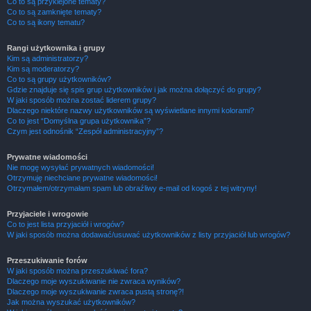
Co to są przyklejone tematy?
Co to są zamknięte tematy?
Co to są ikony tematu?
Rangi użytkownika i grupy
Kim są administratorzy?
Kim są moderatorzy?
Co to są grupy użytkowników?
Gdzie znajduje się spis grup użytkowników i jak można dołączyć do grupy?
W jaki sposób można zostać liderem grupy?
Dlaczego niektóre nazwy użytkowników są wyświetlane innymi kolorami?
Co to jest “Domyślna grupa użytkownika”?
Czym jest odnośnik “Zespół administracyjny”?
Prywatne wiadomości
Nie mogę wysyłać prywatnych wiadomości!
Otrzymuję niechciane prywatne wiadomości!
Otrzymałem/otrzymałam spam lub obraźliwy e-mail od kogoś z tej witryny!
Przyjaciele i wrogowie
Co to jest lista przyjaciół i wrogów?
W jaki sposób można dodawać/usuwać użytkowników z listy przyjaciół lub wrogów?
Przeszukiwanie forów
W jaki sposób można przeszukiwać fora?
Dlaczego moje wyszukiwanie nie zwraca wyników?
Dlaczego moje wyszukiwanie zwraca pustą stronę?!
Jak można wyszukać użytkowników?