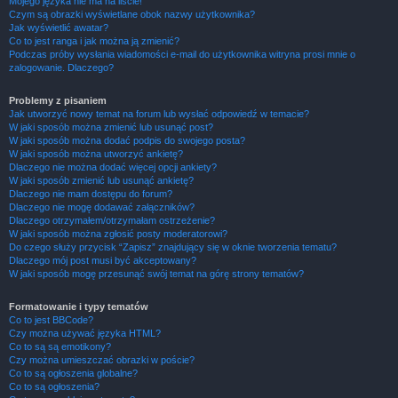
Mojego języka nie ma na liście!
Czym są obrazki wyświetlane obok nazwy użytkownika?
Jak wyświetlić awatar?
Co to jest ranga i jak można ją zmienić?
Podczas próby wysłania wiadomości e-mail do użytkownika witryna prosi mnie o
zalogowanie. Dlaczego?
Problemy z pisaniem
Jak utworzyć nowy temat na forum lub wysłać odpowiedź w temacie?
W jaki sposób można zmienić lub usunąć post?
W jaki sposób można dodać podpis do swojego posta?
W jaki sposób można utworzyć ankietę?
Dlaczego nie można dodać więcej opcji ankiety?
W jaki sposób zmienić lub usunąć ankietę?
Dlaczego nie mam dostępu do forum?
Dlaczego nie mogę dodawać załączników?
Dlaczego otrzymałem/otrzymałam ostrzeżenie?
W jaki sposób można zgłosić posty moderatorowi?
Do czego służy przycisk “Zapisz” znajdujący się w oknie tworzenia tematu?
Dlaczego mój post musi być akceptowany?
W jaki sposób mogę przesunąć swój temat na górę strony tematów?
Formatowanie i typy tematów
Co to jest BBCode?
Czy można używać języka HTML?
Co to są są emotikony?
Czy można umieszczać obrazki w poście?
Co to są ogłoszenia globalne?
Co to są ogłoszenia?