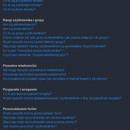
Co to są przyklejone tematy?
Co to są zamknięte tematy?
Co to są ikony tematu?
Rangi użytkownika i grupy
Kim są administratorzy?
Kim są moderatorzy?
Co to są grupy użytkowników?
Gdzie znajduje się spis grup użytkowników i jak można dołączyć do grupy?
W jaki sposób można zostać liderem grupy?
Dlaczego niektóre nazwy użytkowników są wyświetlane innymi kolorami?
Co to jest “Domyślna grupa użytkownika”?
Czym jest odnośnik “Zespół administracyjny”?
Prywatne wiadomości
Nie mogę wysyłać prywatnych wiadomości!
Otrzymuję niechciane prywatne wiadomości!
Otrzymałem/otrzymałam spam lub obraźliwy e-mail od kogoś z tej witryny!
Przyjaciele i wrogowie
Co to jest lista przyjaciół i wrogów?
W jaki sposób można dodawać/usuwać użytkowników z listy przyjaciół lub wrogów?
Przeszukiwanie forów
W jaki sposób można przeszukiwać fora?
Dlaczego moje wyszukiwanie nie zwraca wyników?
Dlaczego moje wyszukiwanie zwraca pustą stronę?!
Jak można wyszukać użytkowników?