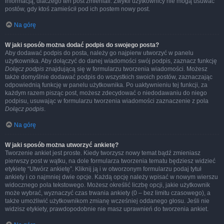
informacją, dlaczego ten post zmieniali. Zwykli użytkownicy nie mogą usuwać
postów, gdy ktoś zamieścił pod ich postem nowy post.
Na górę
W jaki sposób można dodać podpis do swojego posta?
Aby dodawać podpis do posta, należy go najpierw utworzyć w panelu
użytkownika. Aby dołączyć do danej wiadomości swój podpis, zaznacz funkcję
Dołącz podpis
znajdującą się w formularzu tworzenia wiadomości. Możesz
także domyślnie dodawać podpis do wszystkich swoich postów, zaznaczając
odpowiednią funkcję w panelu użytkownika. Po uaktywnieniu tej funkcji, za
każdym razem pisząc post, możesz zdecydować o niedodawaniu do niego
podpisu, usuwając w formularzu tworzenia wiadomości zaznaczenie z pola
Dołącz podpis
.
Na górę
W jaki sposób można utworzyć ankietę?
Tworzenie ankiet jest proste. Kiedy tworzysz nowy temat bądź zmieniasz
pierwszy post w wątku, na dole formularza tworzenia tematu będziesz widzieć
etykietę “Utwórz ankietę”. Kliknij ją i w otworzonym formularzu podaj tytuł
ankiety i co najmniej dwie opcje. Każdą opcję należy wpisać w nowym wierszu
widocznego pola tekstowego. Możesz określić liczbę opcji, jakie użytkownik
może wybrać, wyznaczyć czas trwania ankiety (0 – bez limitu czasowego), a
także umożliwić użytkownikom zmianę wcześniej oddanego głosu. Jeśli nie
widzisz etykiety, prawdopodobnie nie masz uprawnień do tworzenia ankiet.