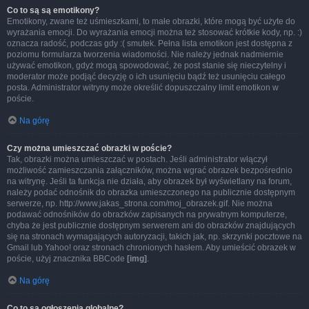
Co to są są emotikony?
Emotikony, zwane też uśmieszkami, to małe obrazki, które mogą być użyte do
wyrażania emocji. Do wyrażania emocji można też stosować krótkie kody, np. :)
oznacza radość, podczas gdy :( smutek. Pełna lista emotikon jest dostępna z
poziomu formularza tworzenia wiadomości. Nie należy jednak nadmiernie
używać emotikon, gdyż mogą spowodować, że post stanie się nieczytelny i
moderator może podjąć decyzję o ich usunięciu bądź też usunięciu całego
posta. Administrator witryny może określić dopuszczalny limit emotikon w
poście.
Na górę
Czy można umieszczać obrazki w poście?
Tak, obrazki można umieszczać w postach. Jeśli administrator włączył
możliwość zamieszczania załączników, można wgrać obrazek bezpośrednio
na witrynę. Jeśli ta funkcja nie działa, aby obrazek był wyświetlany na forum,
należy podać odnośnik do obrazka umieszczonego na publicznie dostępnym
serwerze, np. http://www.jakas_strona.com/moj_obrazek.gif. Nie można
podawać odnośników do obrazków zapisanych na prywatnym komputerze,
chyba że jest publicznie dostępnym serwerem ani do obrazków znajdujących
się na stronach wymagających autoryzacji, takich jak, np. skrzynki pocztowe na
Gmail lub Yahoo! oraz stronach chronionych hasłem. Aby umieścić obrazek w
poście, użyj znacznika BBCode
[img]
.
Na górę
Co to są ogłoszenia globalne?