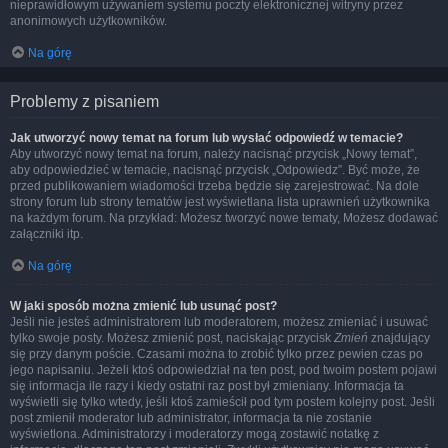
nieprawidłowym używaniem systemu poczty elektronicznej witryny przez
anonimowych użytkowników.
Na górę
Problemy z pisaniem
Jak utworzyć nowy temat na forum lub wysłać odpowiedź w temacie?
Aby utworzyć nowy temat na forum, należy nacisnąć przycisk „Nowy temat”,
aby odpowiedzieć w temacie, nacisnąć przycisk „Odpowiedz”. Być może, że
przed publikowaniem wiadomości trzeba będzie się zarejestrować. Na dole
strony forum lub strony tematów jest wyświetlana lista uprawnień użytkownika
na każdym forum. Na przykład: Możesz tworzyć nowe tematy, Możesz dodawać
załączniki itp.
Na górę
W jaki sposób można zmienić lub usunąć post?
Jeśli nie jesteś administratorem lub moderatorem, możesz zmieniać i usuwać
tylko swoje posty. Możesz zmienić post, naciskając przycisk
Zmień
znajdujący
się przy danym poście. Czasami można to zrobić tylko przez pewien czas po
jego napisaniu. Jeżeli ktoś odpowiedział na ten post, pod twoim postem pojawi
się informacja ile razy i kiedy ostatni raz post był zmieniany. Informacja ta
wyświetli się tylko wtedy, jeśli ktoś zamieścił pod tym postem kolejny post. Jeśli
post zmienił moderator lub administrator, informacja ta nie zostanie
wyświetlona. Administratorzy i moderatorzy mogą zostawić notatkę z