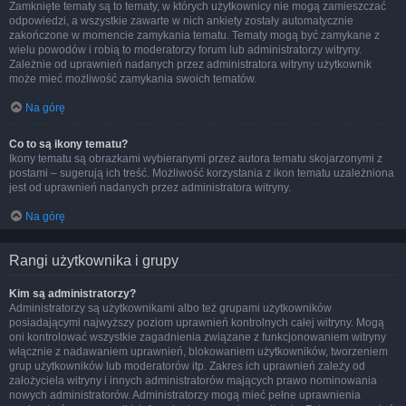
Zamknięte tematy są to tematy, w których użytkownicy nie mogą zamieszczać
odpowiedzi, a wszystkie zawarte w nich ankiety zostały automatycznie
zakończone w momencie zamykania tematu. Tematy mogą być zamykane z
wielu powodów i robią to moderatorzy forum lub administratorzy witryny.
Zależnie od uprawnień nadanych przez administratora witryny użytkownik
może mieć możliwość zamykania swoich tematów.
Na górę
Co to są ikony tematu?
Ikony tematu są obrazkami wybieranymi przez autora tematu skojarzonymi z
postami – sugerują ich treść. Możliwość korzystania z ikon tematu uzależniona
jest od uprawnień nadanych przez administratora witryny.
Na górę
Rangi użytkownika i grupy
Kim są administratorzy?
Administratorzy są użytkownikami albo też grupami użytkowników
posiadającymi najwyższy poziom uprawnień kontrolnych całej witryny. Mogą
oni kontrolować wszystkie zagadnienia związane z funkcjonowaniem witryny
włącznie z nadawaniem uprawnień, blokowaniem użytkowników, tworzeniem
grup użytkowników lub moderatorów itp. Zakres ich uprawnień zależy od
założyciela witryny i innych administratorów mających prawo nominowania
nowych administratorów. Administratorzy mogą mieć pełne uprawnienia