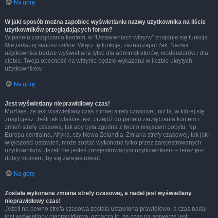
Na górę
W jaki sposób można zapobiec wyświetlaniu nazwy użytkownika na liście
użytkowników przeglądających forum?
W panelu zarządzania kontem, w “Ustawieniach witryny” znajduje się funkcja
Nie pokazuj statusu online
. Włącz tę funkcję, zaznaczając
Tak
. Nazwa
użytkownika będzie wyświetlana tylko dla administratorów, moderatorów i dla
ciebie. Twoja obecność na witrynie będzie wykazana w liczbie ukrytych
użytkowników.
Na górę
Jest wyświetlany nieprawidłowy czas!
Możliwe, że jest wyświetlany czas z innej strefy czasowej, niż ta, w której się
znajdujesz. Jeśli tak właśnie jest, przejdź do panelu zarządzania kontem i
zmień strefę czasową, tak aby była zgodna z twoim miejscem pobytu. Np.
Europa centralna, Afryka, czy Nowa Zelandia. Zmiana strefy czasowej, tak jak i
większości ustawień, może zostać wykonana tylko przez zarejestrowanych
użytkowników. Jeżeli nie jesteś zarejestrowanym użytkownikiem – teraz jest
dobry moment, by się zarejestrować.
Na górę
Została wykonana zmiana strefy czasowej, a nadal jest wyświetlany
nieprawidłowy czas!
Jeżeli na pewno strefa czasowa została ustawiona prawidłowo, a czas nadal
jest wyświetlany nieprawidłowo, oznacza to, że czas na serwerze jest