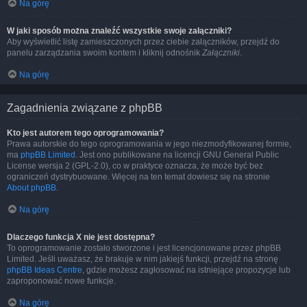
Na górę
W jaki sposób można znaleźć wszystkie swoje załączniki?
Aby wyświetlić listę zamieszczonych przez ciebie załączników, przejdź do
panelu zarządzania swoim kontem i kliknij odnośnik
Załączniki
.
Na górę
Zagadnienia związane z phpBB
Kto jest autorem tego oprogramowania?
Prawa autorskie do tego oprogramowania w jego niezmodyfikowanej formie,
ma
phpBB Limited
. Jest ono publikowane na licencji GNU General Public
License wersja 2 (GPL-2.0), co w praktyce oznacza, że może być bez
ograniczeń dystrybuowane. Więcej na ten temat dowiesz się na stronie
About phpBB
.
Na górę
Dlaczego funkcja X nie jest dostępna?
To oprogramowanie zostało stworzone i jest licencjonowane przez phpBB
Limited. Jeśli uważasz, że brakuje w nim jakiejś funkcji, przejdź na stronę
phpBB Ideas Centre
, gdzie możesz zagłosować na istniejące propozycje lub
zaproponować nowe funkcje.
Na górę