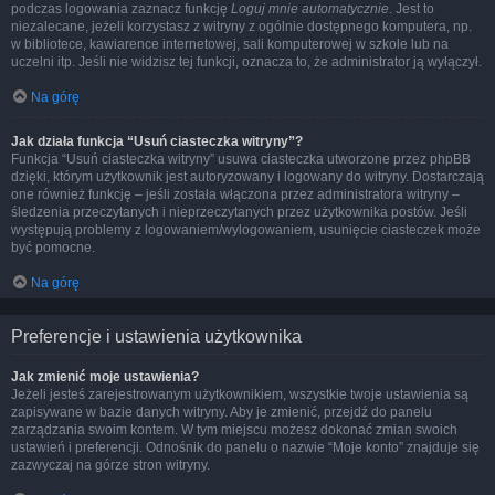
podczas logowania zaznacz funkcję
Loguj mnie automatycznie
. Jest to
niezalecane, jeżeli korzystasz z witryny z ogólnie dostępnego komputera, np.
w bibliotece, kawiarence internetowej, sali komputerowej w szkole lub na
uczelni itp. Jeśli nie widzisz tej funkcji, oznacza to, że administrator ją wyłączył.
Na górę
Jak działa funkcja “Usuń ciasteczka witryny”?
Funkcja “Usuń ciasteczka witryny” usuwa ciasteczka utworzone przez phpBB
dzięki, którym użytkownik jest autoryzowany i logowany do witryny. Dostarczają
one również funkcję – jeśli została włączona przez administratora witryny –
śledzenia przeczytanych i nieprzeczytanych przez użytkownika postów. Jeśli
występują problemy z logowaniem/wylogowaniem, usunięcie ciasteczek może
być pomocne.
Na górę
Preferencje i ustawienia użytkownika
Jak zmienić moje ustawienia?
Jeżeli jesteś zarejestrowanym użytkownikiem, wszystkie twoje ustawienia są
zapisywane w bazie danych witryny. Aby je zmienić, przejdź do panelu
zarządzania swoim kontem. W tym miejscu możesz dokonać zmian swoich
ustawień i preferencji. Odnośnik do panelu o nazwie “Moje konto” znajduje się
zazwyczaj na górze stron witryny.