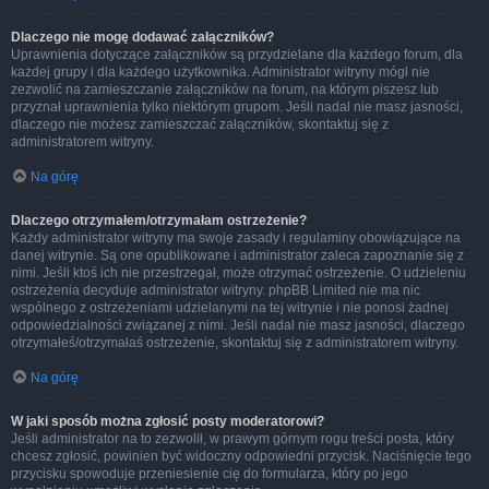
Dlaczego nie mogę dodawać załączników?
Uprawnienia dotyczące załączników są przydzielane dla każdego forum, dla
każdej grupy i dla każdego użytkownika. Administrator witryny mógł nie
zezwolić na zamieszczanie załączników na forum, na którym piszesz lub
przyznał uprawnienia tylko niektórym grupom. Jeśli nadal nie masz jasności,
dlaczego nie możesz zamieszczać załączników, skontaktuj się z
administratorem witryny.
Na górę
Dlaczego otrzymałem/otrzymałam ostrzeżenie?
Każdy administrator witryny ma swoje zasady i regulaminy obowiązujące na
danej witrynie. Są one opublikowane i administrator zaleca zapoznanie się z
nimi. Jeśli ktoś ich nie przestrzegał, może otrzymać ostrzeżenie. O udzieleniu
ostrzeżenia decyduje administrator witryny. phpBB Limited nie ma nic
wspólnego z ostrzeżeniami udzielanymi na tej witrynie i nie ponosi żadnej
odpowiedzialności związanej z nimi. Jeśli nadal nie masz jasności, dlaczego
otrzymałeś/otrzymałaś ostrzeżenie, skontaktuj się z administratorem witryny.
Na górę
W jaki sposób można zgłosić posty moderatorowi?
Jeśli administrator na to zezwolił, w prawym górnym rogu treści posta, który
chcesz zgłosić, powinien być widoczny odpowiedni przycisk. Naciśnięcie tego
przycisku spowoduje przeniesienie cię do formularza, który po jego