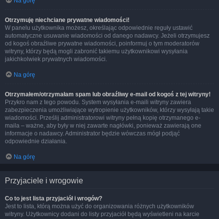
Na górę
Otrzymuję niechciane prywatne wiadomości!
W panelu użytkownika możesz, określając odpowiednie reguły ustawić
automatyczne usuwanie wiadomości od danego nadawcy. Jeżeli otrzymujesz
od kogoś obraźliwe prywatne wiadomości, poinformuj o tym moderatorów
witryny, którzy będą mogli zabronić takiemu użytkownikowi wysyłania
jakichkolwiek prywatnych wiadomości.
Na górę
Otrzymałem/otrzymałam spam lub obraźliwy e-mail od kogoś z tej witryny!
Przykro nam z tego powodu. System wysyłania e-maili witryny zawiera
zabezpieczenia umożliwiające wytropienie użytkowników, którzy wysyłają takie
wiadomości. Prześlij administratorowi witryny pełną kopię otrzymanego e-
maila – ważne, aby były w niej zawarte nagłówki, ponieważ zawierają one
informacje o nadawcy. Administrator będzie wówczas mógł podjąć
odpowiednie działania.
Na górę
Przyjaciele i wrogowie
Co to jest lista przyjaciół i wrogów?
Jest to lista, którą można użyć do organizowania różnych użytkowników
witryny. Użytkownicy dodani do listy przyjaciół będą wyświetleni na karcie