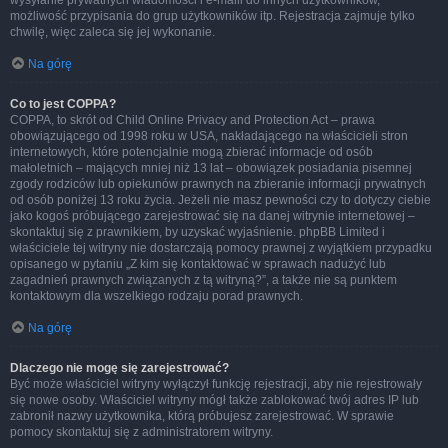
wysyłanie prywatnych wiadomości i e-maili do innych użytkowników,
możliwość przypisania do grup użytkowników itp. Rejestracja zajmuje tylko
chwilę, więc zaleca się jej wykonanie.
Na górę
Co to jest COPPA?
COPPA, to skrót od Child Online Privacy and Protection Act – prawa
obowiązującego od 1998 roku w USA, nakładającego na właścicieli stron
internetowych, które potencjalnie mogą zbierać informacje od osób
małoletnich – mających mniej niż 13 lat – obowiązek posiadania pisemnej
zgody rodziców lub opiekunów prawnych na zbieranie informacji prywatnych
od osób poniżej 13 roku życia. Jeżeli nie masz pewności czy to dotyczy ciebie
jako kogoś próbującego zarejestrować się na danej witrynie internetowej –
skontaktuj się z prawnikiem, by uzyskać wyjaśnienie. phpBB Limited i
właściciele tej witryny nie dostarczają pomocy prawnej z wyjątkiem przypadku
opisanego w pytaniu „Z kim się kontaktować w sprawach nadużyć lub
zagadnień prawnych związanych z tą witryną?”, a także nie są punktem
kontaktowym dla wszelkiego rodzaju porad prawnych.
Na górę
Dlaczego nie mogę się zarejestrować?
Być może właściciel witryny wyłączył funkcję rejestracji, aby nie rejestrowały
się nowe osoby. Właściciel witryny mógł także zablokować twój adres IP lub
zabronił nazwy użytkownika, którą próbujesz zarejestrować. W sprawie
pomocy skontaktuj się z administratorem witryny.