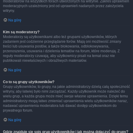
moderatorów na wszystkich forach utworzonych na witrynie. Zakres uprawnień
moderacyjnych uzależniony jest od uprawnień nadanych przez założyciela
witryny.
Na górę
Kim są moderatorzy?
Moderatorzy są użytkownikami albo też grupami użytkowników, których
zadaniem jest codzienne przeglądanie forów. Mają oni możliwość zmiany
treści lub usuwania postów, a także blokowania, odblokowywania,
przenoszenia, usuwania i dzielenia tematów na forum, które moderują. Z
reguły moderatorzy czuwają, aby użytkownicy pisali na temat oraz nie
publikowali niewłaściwych i obraźliwych materiałów.
Na górę
Co to są grupy użytkowników?
Grupy użytkowników, to grupy, na jakie administratorzy dzielą całą społeczność
witryny, aby łatwiej było nimi zarządzać. Każdy użytkownik może należeć do
wielu grup, a każda grupa może mieć swoje własne uprawnienia. Dzięki temu
administratorzy mogą łatwo zmieniać uprawnienia wielu użytkowników naraz,
nadawać uprawnienia moderatora lub dawać dostęp użytkownikom do
prywatnego forum.
Na górę
Gdzie znajduje się spis grup użytkowników i jak można dołączyć do grupy?