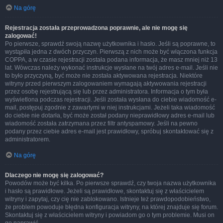
Na górę
Rejestracja została przeprowadzona poprawnie, ale nie mogę się
zalogować!
Po pierwsze, sprawdź swoją nazwę użytkownika i hasło. Jeśli są poprawne, to
wystąpiła jedna z dwóch przyczyn. Pierwszą z nich może być włączona funkcja
COPPA, a w czasie rejestracji została podana informacja, że masz mniej niż 13
lat. Wówczas należy wykonać instrukcje wysłane na twój adres e-mail. Jeśli nie
to było przyczyną, być może nie została aktywowana rejestracja. Niektóre
witryny przed pierwszym zalogowaniem wymagają aktywowania rejestracji
przez osobę rejestrującą się lub przez administratora. Informacja o tym była
wyświetlona podczas rejestracji. Jeśli została wysłana do ciebie wiadomość e-
mail, postępuj zgodnie z zawartymi w niej instrukcjami. Jeżeli taka wiadomość
do ciebie nie dotarła, być może został podany nieprawidłowy adres e-mail lub
wiadomość została zatrzymana przez filtr antyspamowy. Jeśli na pewno
podany przez ciebie adres e-mail jest prawidłowy, spróbuj skontaktować się z
administratorem.
Na górę
Dlaczego nie mogę się zalogować?
Powodów może być kilka. Po pierwsze sprawdź, czy twoja nazwa użytkownika
i hasło są prawidłowe. Jeżeli są prawidłowe, skontaktuj się z właścicielem
witryny i zapytaj, czy cię nie zablokowano. Istnieje też prawdopodobieństwo,
że problem powoduje błędna konfiguracja witryny, na której znajduje się forum.
Skontaktuj się z właścicielem witryny i powiadom go o tym problemie. Musi on