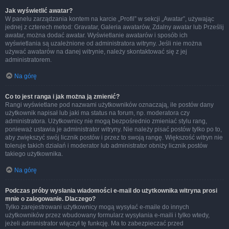
Jak wyświetlić awatar?
W panelu zarządzania kontem na karcie „Profil” w sekcji „Awatar”, używając
jednej z czterech metod: Gravatar, Galeria awatarów, Zdalny awatar lub Prześlij
awatar, można dodać awatar. Wyświetlanie awatarów i sposób ich
wyświetlania są uzależnione od administratora witryny. Jeśli nie można
używać awatarów na danej witrynie, należy skontaktować się z jej
administratorem.
Na górę
Co to jest ranga i jak można ją zmienić?
Rangi wyświetlane pod nazwami użytkowników oznaczają, ile postów dany
użytkownik napisał lub jaki ma status na forum, np. moderatora czy
administratora. Użytkownicy nie mogą bezpośrednio zmieniać stylu rang,
ponieważ ustawia je administrator witryny. Nie należy pisać postów tylko po to,
aby zwiększyć swój licznik postów i przez to swoją rangę. Większość witryn nie
toleruje takich działań i moderator lub administrator obniży licznik postów
takiego użytkownika.
Na górę
Podczas próby wysłania wiadomości e-mail do użytkownika witryna prosi
mnie o zalogowanie. Dlaczego?
Tylko zarejestrowani użytkownicy mogą wysyłać e-maile do innych
użytkowników przez wbudowany formularz wysyłania e-maili i tylko wtedy,
jeżeli administrator włączył tę funkcję. Ma to zabezpieczać przed