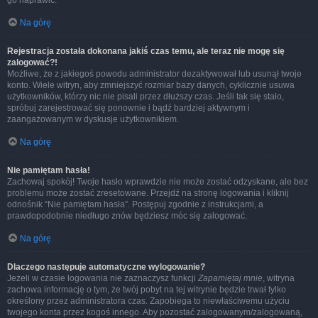
go naprawić.
Na górę
Rejestracja została dokonana jakiś czas temu, ale teraz nie mogę się
zalogować?!
Możliwe, że z jakiegoś powodu administrator dezaktywował lub usunął twoje
konto. Wiele witryn, aby zmniejszyć rozmiar bazy danych, cyklicznie usuwa
użytkowników, którzy nic nie pisali przez dłuższy czas. Jeśli tak się stało,
spróbuj zarejestrować się ponownie i bądź bardziej aktywnym i
zaangażowanym w dyskusje użytkownikiem.
Na górę
Nie pamiętam hasła!
Zachowaj spokój! Twoje hasło wprawdzie nie może zostać odzyskane, ale bez
problemu może zostać zresetowane. Przejdź na stronę logowania i kliknij
odnośnik “Nie pamiętam hasła”. Postępuj zgodnie z instrukcjami, a
prawdopodobnie niedługo znów będziesz móc się zalogować.
Na górę
Dlaczego następuje automatyczne wylogowanie?
Jeżeli w czasie logowania nie zaznaczysz funkcji
Zapamiętaj mnie
, witryna
zachowa informację o tym, że twój pobyt na tej witrynie będzie trwał tylko
określony przez administratora czas. Zapobiega to niewłaściwemu użyciu
twojego konta przez kogoś innego. Aby pozostać zalogowanym/zalogowaną,