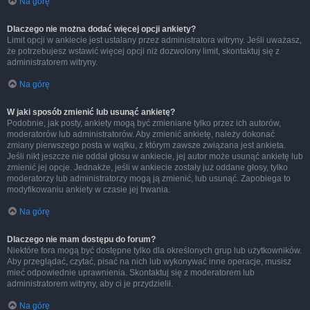
Na górę
Dlaczego nie można dodać więcej opcji ankiety?
Limit opcji w ankiecie jest ustalany przez administratora witryny. Jeśli uważasz,
że potrzebujesz wstawić więcej opcji niż dozwolony limit, skontaktuj się z
administratorem witryny.
Na górę
W jaki sposób zmienić lub usunąć ankietę?
Podobnie, jak posty, ankiety mogą być zmieniane tylko przez ich autorów,
moderatorów lub administratorów. Aby zmienić ankietę, należy dokonać
zmiany pierwszego posta w wątku, z którym zawsze związana jest ankieta.
Jeśli nikt jeszcze nie oddał głosu w ankiecie, jej autor może usunąć ankietę lub
zmienić jej opcje. Jednakże, jeśli w ankiecie zostały już oddane głosy, tylko
moderatorzy lub administratorzy mogą ją zmienić, lub usunąć. Zapobiega to
modyfikowaniu ankiety w czasie jej trwania.
Na górę
Dlaczego nie mam dostępu do forum?
Niektóre fora mogą być dostępne tylko dla określonych grup lub użytkowników.
Aby przeglądać, czytać, pisać na nich lub wykonywać inne operacje, musisz
mieć odpowiednie uprawnienia. Skontaktuj się z moderatorem lub
administratorem witryny, aby ci je przydzielił.
Na górę