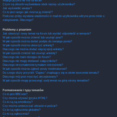
Mojego języka nie ma na liście!
Czym są obrazki wyświetlane obok nazwy użytkownika?
Jak wyświetlić awatar?
Co to jest ranga i jak można ją zmienić?
Podczas próby wysłania wiadomości e-mail do użytkownika witryna prosi mnie o
zalogowanie. Dlaczego?
Problemy z pisaniem
Jak utworzyć nowy temat na forum lub wysłać odpowiedź w temacie?
W jaki sposób można zmienić lub usunąć post?
W jaki sposób można dodać podpis do swojego posta?
W jaki sposób można utworzyć ankietę?
Dlaczego nie można dodać więcej opcji ankiety?
W jaki sposób zmienić lub usunąć ankietę?
Dlaczego nie mam dostępu do forum?
Dlaczego nie mogę dodawać załączników?
Dlaczego otrzymałem/otrzymałam ostrzeżenie?
W jaki sposób można zgłosić posty moderatorowi?
Do czego służy przycisk “Zapisz” znajdujący się w oknie tworzenia tematu?
Dlaczego mój post musi być akceptowany?
W jaki sposób mogę przesunąć swój temat na górę strony tematów?
Formatowanie i typy tematów
Co to jest BBCode?
Czy można używać języka HTML?
Co to są są emotikony?
Czy można umieszczać obrazki w poście?
Co to są ogłoszenia globalne?
Co to są ogłoszenia?