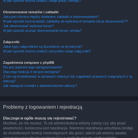
W jaki sposób można znaleźć swoje posty i tematy?
Obserwowanie tematów i zakładki
Jaka jest różnica między dodaniem zakładki a obserwowaniem?
W jaki sposób można dodać zakładkę do wybranych tematów lub je obserwować??
Jak obserwować wybrane forum?
W jaki sposób usunąć obserwowanie forum, tematu?
Załączniki
Jakie typy załączników są dozwolone na tej witrynie?
W jaki sposób można znaleźć wszystkie swoje załączniki?
Zagadnienia związane z phpBB
Kto jest autorem tego oprogramowania?
Dlaczego funkcja X nie jest dostępna?
Z kim się kontaktować w sprawach nadużyć lub zagadnień prawnych związanych z tą
witryną?
Jak nawiązać kontakt z administratorem witryny?
Problemy z logowaniem i rejestracją
Dlaczego w ogóle muszę się rejestrować?
Możliwe, że nie musisz. To od administratora witryny zależy czy, aby pisać
wiadomości, konieczna jest rejestracja. Niemniej rejestracja umożliwia dostęp
do dodatkowych funkcji niedostępnych dla gości, takich jak własny awatar,