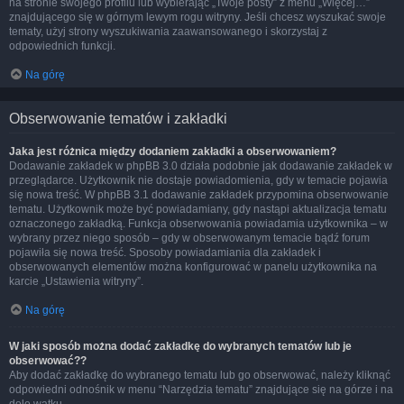
na stronie swojego profilu lub wybierając „Twoje posty” z menu „Więcej…”
znajdującego się w górnym lewym rogu witryny. Jeśli chcesz wyszukać swoje
tematy, użyj strony wyszukiwania zaawansowanego i skorzystaj z
odpowiednich funkcji.
Na górę
Obserwowanie tematów i zakładki
Jaka jest różnica między dodaniem zakładki a obserwowaniem?
Dodawanie zakładek w phpBB 3.0 działa podobnie jak dodawanie zakładek w
przeglądarce. Użytkownik nie dostaje powiadomienia, gdy w temacie pojawia
się nowa treść. W phpBB 3.1 dodawanie zakładek przypomina obserwowanie
tematu. Użytkownik może być powiadamiany, gdy nastąpi aktualizacja tematu
oznaczonego zakładką. Funkcja obserwowania powiadamia użytkownika – w
wybrany przez niego sposób – gdy w obserwowanym temacie bądź forum
pojawiła się nowa treść. Sposoby powiadamiania dla zakładek i
obserwowanych elementów można konfigurować w panelu użytkownika na
karcie „Ustawienia witryny”.
Na górę
W jaki sposób można dodać zakładkę do wybranych tematów lub je
obserwować??
Aby dodać zakładkę do wybranego tematu lub go obserwować, należy kliknąć
odpowiedni odnośnik w menu “Narzędzia tematu” znajdujące się na górze i na