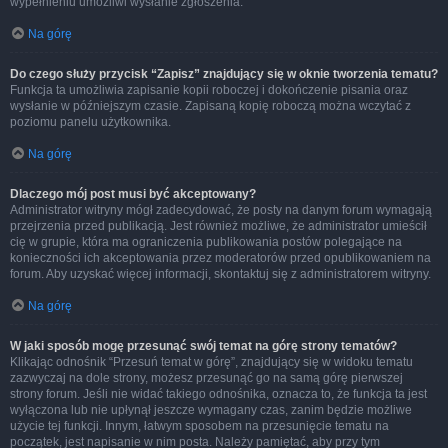
wypełnieniu umożliwi wysłanie zgłoszenia.
Na górę
Do czego służy przycisk “Zapisz” znajdujący się w oknie tworzenia tematu?
Funkcja ta umożliwia zapisanie kopii roboczej i dokończenie pisania oraz
wysłanie w późniejszym czasie. Zapisaną kopię roboczą można wczytać z
poziomu panelu użytkownika.
Na górę
Dlaczego mój post musi być akceptowany?
Administrator witryny mógł zadecydować, że posty na danym forum wymagają
przejrzenia przed publikacją. Jest również możliwe, że administrator umieścił
cię w grupie, która ma ograniczenia publikowania postów polegające na
konieczności ich akceptowania przez moderatorów przed opublikowaniem na
forum. Aby uzyskać więcej informacji, skontaktuj się z administratorem witryny.
Na górę
W jaki sposób mogę przesunąć swój temat na górę strony tematów?
Klikając odnośnik “Przesuń temat w górę”, znajdujący się w widoku tematu
zazwyczaj na dole strony, możesz przesunąć go na samą górę pierwszej
strony forum. Jeśli nie widać takiego odnośnika, oznacza to, że funkcja ta jest
wyłączona lub nie upłynął jeszcze wymagany czas, zanim będzie możliwe
użycie tej funkcji. Innym, łatwym sposobem na przesunięcie tematu na
początek, jest napisanie w nim posta. Należy pamiętać, aby przy tym