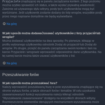
Przyjaciele
znajdującej się w panelu zarządzania kontem. Z tego poziomu
można szybko sprawdzić ich status, a także wysłać prywatną wiadomość.
Zależnie od używanego stylu witryny, posty tych użytkowników mogą być
wyróżniane. Jeśli użytkownik zostanie dodany do listy wrogów, wszystkie posty
przez niego napisane domyślnie nie będą wyświetlane.
Na górę
W jaki sposób można dodawać/usuwać użytkowników z listy przyjaciół lub
wrogów?
Można dodawać użytkowników na dwa sposoby. Po pierwsze, klikając w
profilu wybranego użytkownika odnośnik
Dodaj do przyjaciół
lub
Dodaj do
wrogów
. Po drugie, przejść do panelu zarządzania swoim kontem i tam na
karcie
Przyjaciele i wrogowie
wprowadzić odpowiednie dane użytkownika. Na
tej samej karcie można także usuwać użytkowników z list.
Na górę
Przeszukiwanie forów
W jaki sposób można przeszukiwać fora?
Należy wprowadzić poszukiwaną frazę w pole wyszukiwania znajdujące się na
stronie wykazu forów, a także stronach forów i tematów. W celu uzyskania
zaawansowanych funkcji wyszukiwania należy kliknąć odnośnik
“Wyszukiwanie zaawansowane” dostępny na wszystkich stronach witryny.
Rozmieszczenie elementów sterujących mechanizmem wyszukiwania może