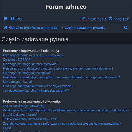
Forum arhn.eu
FAQ
Zarejestruj się
Zaloguj się
S
Kiedyś tu była Retro Atmosfera™
Często zadawane pytania
z
Często zadawane pytania
u
k
Problemy z logowaniem i rejestracją
Dlaczego w ogóle muszę się rejestrować?
a
Co to jest COPPA?
j
Dlaczego nie mogę się zarejestrować?
Rejestracja została przeprowadzona poprawnie, ale nie mogę się zalogować!
Dlaczego nie mogę się zalogować?
Rejestracja została dokonana jakiś czas temu, ale teraz nie mogę się zalogować?!
Nie pamiętam hasła!
Dlaczego następuje automatyczne wylogowanie?
Jak działa funkcja “Usuń ciasteczka witryny”?
Preferencje i ustawienia użytkownika
Jak zmienić moje ustawienia?
W jaki sposób można zapobiec wyświetlaniu nazwy użytkownika na liście użytkowników
przeglądających forum?
Jest wyświetlany nieprawidłowy czas!
Została wykonana zmiana strefy czasowej, a nadal jest wyświetlany nieprawidłowy
czas!