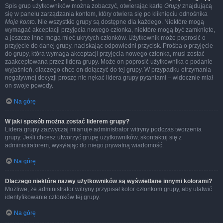
Spis grup użytkowników można zobaczyć, otwierając kartę
Grupy
znajdującą
się w panelu zarządzania kontem, który otwiera się po kliknięciu odnośnika
Moje konto
. Nie wszystkie grupy są dostępne dla każdego. Niektóre mogą
wymagać akceptacji przyjęcia nowego członka, niektóre mogą być zamknięte,
a jeszcze inne mogą mieć ukrytych członków. Użytkownik może poprosić o
przyjęcie do danej grupy, naciskając odpowiedni przycisk. Prośba o przyjęcie
do grupy, która wymaga akceptacji przyjęcia nowego członka, musi zostać
zaakceptowana przez lidera grupy. Może on poprosić użytkownika o podanie
wyjaśnień, dlaczego chce on dołączyć do tej grupy. W przypadku otrzymania
negatywnej decyzji proszę nie nękać lidera grupy pytaniami – widocznie miał
on swoje powody.
Na górę
W jaki sposób można zostać liderem grupy?
Lidera grupy zazwyczaj mianuje administrator witryny podczas tworzenia
grupy. Jeśli chcesz utworzyć grupę użytkowników, skontaktuj się z
administratorem, wysyłając do niego prywatną wiadomość.
Na górę
Dlaczego niektóre nazwy użytkowników są wyświetlane innymi kolorami?
Możliwe, że administrator witryny przypisał kolor członkom grupy, aby ułatwić
identyfikowanie członków tej grupy.
Na górę