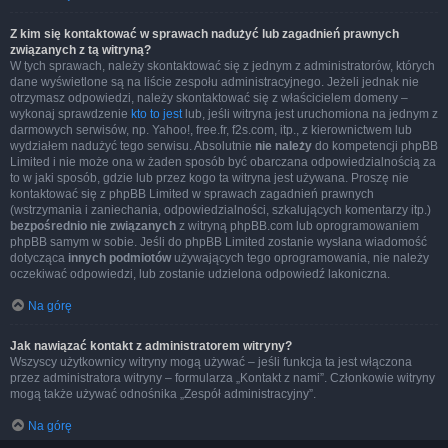
Z kim się kontaktować w sprawach nadużyć lub zagadnień prawnych
związanych z tą witryną?
W tych sprawach, należy skontaktować się z jednym z administratorów, których
dane wyświetlone są na liście zespołu administracyjnego. Jeżeli jednak nie
otrzymasz odpowiedzi, należy skontaktować się z właścicielem domeny –
wykonaj sprawdzenie
kto to jest
lub, jeśli witryna jest uruchomiona na jednym z
darmowych serwisów, np. Yahoo!, free.fr, f2s.com, itp., z kierownictwem lub
wydziałem nadużyć tego serwisu. Absolutnie
nie należy
do kompetencji phpBB
Limited i nie może ona w żaden sposób być obarczana odpowiedzialnością za
to w jaki sposób, gdzie lub przez kogo ta witryna jest używana. Proszę nie
kontaktować się z phpBB Limited w sprawach zagadnień prawnych
(wstrzymania i zaniechania, odpowiedzialności, szkalujących komentarzy itp.)
bezpośrednio nie związanych
z witryną phpBB.com lub oprogramowaniem
phpBB samym w sobie. Jeśli do phpBB Limited zostanie wysłana wiadomość
dotycząca
innych podmiotów
używających tego oprogramowania, nie należy
oczekiwać odpowiedzi, lub zostanie udzielona odpowiedź lakoniczna.
Na górę
Jak nawiązać kontakt z administratorem witryny?
Wszyscy użytkownicy witryny mogą używać – jeśli funkcja ta jest włączona
przez administratora witryny – formularza „Kontakt z nami”. Członkowie witryny
mogą także używać odnośnika „Zespół administracyjny”.
Na górę