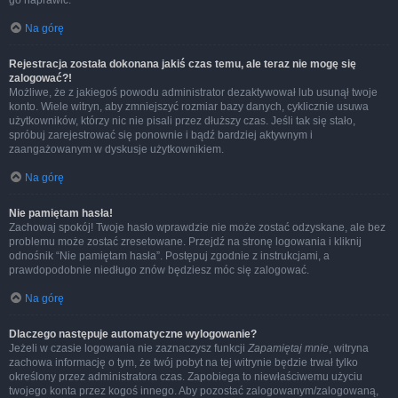
go naprawić.
Na górę
Rejestracja została dokonana jakiś czas temu, ale teraz nie mogę się
zalogować?!
Możliwe, że z jakiegoś powodu administrator dezaktywował lub usunął twoje
konto. Wiele witryn, aby zmniejszyć rozmiar bazy danych, cyklicznie usuwa
użytkowników, którzy nic nie pisali przez dłuższy czas. Jeśli tak się stało,
spróbuj zarejestrować się ponownie i bądź bardziej aktywnym i
zaangażowanym w dyskusje użytkownikiem.
Na górę
Nie pamiętam hasła!
Zachowaj spokój! Twoje hasło wprawdzie nie może zostać odzyskane, ale bez
problemu może zostać zresetowane. Przejdź na stronę logowania i kliknij
odnośnik “Nie pamiętam hasła”. Postępuj zgodnie z instrukcjami, a
prawdopodobnie niedługo znów będziesz móc się zalogować.
Na górę
Dlaczego następuje automatyczne wylogowanie?
Jeżeli w czasie logowania nie zaznaczysz funkcji
Zapamiętaj mnie
, witryna
zachowa informację o tym, że twój pobyt na tej witrynie będzie trwał tylko
określony przez administratora czas. Zapobiega to niewłaściwemu użyciu
twojego konta przez kogoś innego. Aby pozostać zalogowanym/zalogowaną,