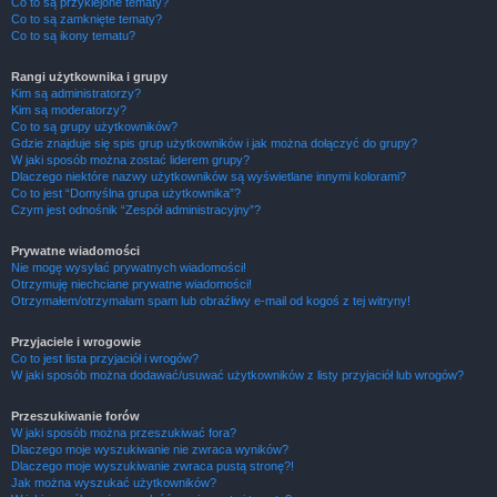
Co to są przyklejone tematy?
Co to są zamknięte tematy?
Co to są ikony tematu?
Rangi użytkownika i grupy
Kim są administratorzy?
Kim są moderatorzy?
Co to są grupy użytkowników?
Gdzie znajduje się spis grup użytkowników i jak można dołączyć do grupy?
W jaki sposób można zostać liderem grupy?
Dlaczego niektóre nazwy użytkowników są wyświetlane innymi kolorami?
Co to jest “Domyślna grupa użytkownika”?
Czym jest odnośnik “Zespół administracyjny”?
Prywatne wiadomości
Nie mogę wysyłać prywatnych wiadomości!
Otrzymuję niechciane prywatne wiadomości!
Otrzymałem/otrzymałam spam lub obraźliwy e-mail od kogoś z tej witryny!
Przyjaciele i wrogowie
Co to jest lista przyjaciół i wrogów?
W jaki sposób można dodawać/usuwać użytkowników z listy przyjaciół lub wrogów?
Przeszukiwanie forów
W jaki sposób można przeszukiwać fora?
Dlaczego moje wyszukiwanie nie zwraca wyników?
Dlaczego moje wyszukiwanie zwraca pustą stronę?!
Jak można wyszukać użytkowników?