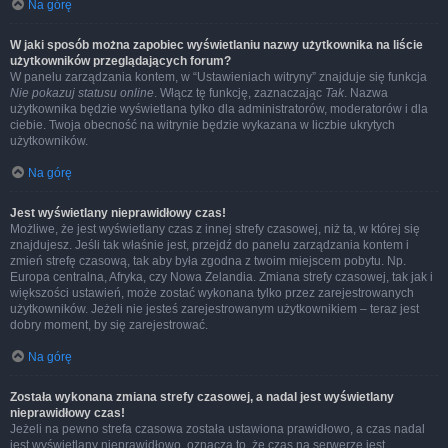
Na górę
W jaki sposób można zapobiec wyświetlaniu nazwy użytkownika na liście
użytkowników przeglądających forum?
W panelu zarządzania kontem, w “Ustawieniach witryny” znajduje się funkcja
Nie pokazuj statusu online
. Włącz tę funkcję, zaznaczając
Tak
. Nazwa
użytkownika będzie wyświetlana tylko dla administratorów, moderatorów i dla
ciebie. Twoja obecność na witrynie będzie wykazana w liczbie ukrytych
użytkowników.
Na górę
Jest wyświetlany nieprawidłowy czas!
Możliwe, że jest wyświetlany czas z innej strefy czasowej, niż ta, w której się
znajdujesz. Jeśli tak właśnie jest, przejdź do panelu zarządzania kontem i
zmień strefę czasową, tak aby była zgodna z twoim miejscem pobytu. Np.
Europa centralna, Afryka, czy Nowa Zelandia. Zmiana strefy czasowej, tak jak i
większości ustawień, może zostać wykonana tylko przez zarejestrowanych
użytkowników. Jeżeli nie jesteś zarejestrowanym użytkownikiem – teraz jest
dobry moment, by się zarejestrować.
Na górę
Została wykonana zmiana strefy czasowej, a nadal jest wyświetlany
nieprawidłowy czas!
Jeżeli na pewno strefa czasowa została ustawiona prawidłowo, a czas nadal
jest wyświetlany nieprawidłowo, oznacza to, że czas na serwerze jest