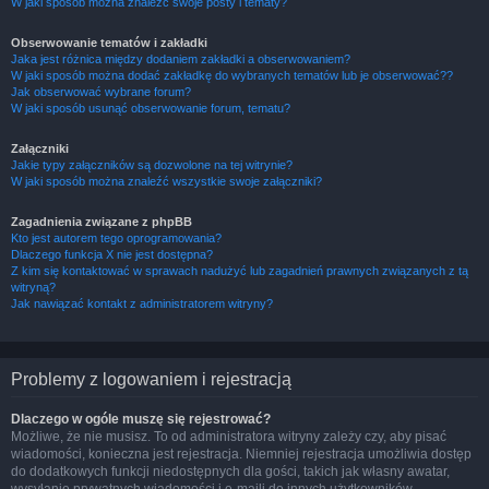
W jaki sposób można znaleźć swoje posty i tematy?
Obserwowanie tematów i zakładki
Jaka jest różnica między dodaniem zakładki a obserwowaniem?
W jaki sposób można dodać zakładkę do wybranych tematów lub je obserwować??
Jak obserwować wybrane forum?
W jaki sposób usunąć obserwowanie forum, tematu?
Załączniki
Jakie typy załączników są dozwolone na tej witrynie?
W jaki sposób można znaleźć wszystkie swoje załączniki?
Zagadnienia związane z phpBB
Kto jest autorem tego oprogramowania?
Dlaczego funkcja X nie jest dostępna?
Z kim się kontaktować w sprawach nadużyć lub zagadnień prawnych związanych z tą
witryną?
Jak nawiązać kontakt z administratorem witryny?
Problemy z logowaniem i rejestracją
Dlaczego w ogóle muszę się rejestrować?
Możliwe, że nie musisz. To od administratora witryny zależy czy, aby pisać
wiadomości, konieczna jest rejestracja. Niemniej rejestracja umożliwia dostęp
do dodatkowych funkcji niedostępnych dla gości, takich jak własny awatar,