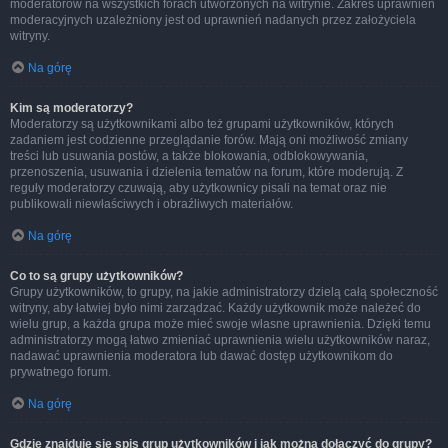
moderatorów na wszystkich forach utworzonych na witrynie. Zakres uprawnień
moderacyjnych uzależniony jest od uprawnień nadanych przez założyciela
witryny.
Na górę
Kim są moderatorzy?
Moderatorzy są użytkownikami albo też grupami użytkowników, których
zadaniem jest codzienne przeglądanie forów. Mają oni możliwość zmiany
treści lub usuwania postów, a także blokowania, odblokowywania,
przenoszenia, usuwania i dzielenia tematów na forum, które moderują. Z
reguły moderatorzy czuwają, aby użytkownicy pisali na temat oraz nie
publikowali niewłaściwych i obraźliwych materiałów.
Na górę
Co to są grupy użytkowników?
Grupy użytkowników, to grupy, na jakie administratorzy dzielą całą społeczność
witryny, aby łatwiej było nimi zarządzać. Każdy użytkownik może należeć do
wielu grup, a każda grupa może mieć swoje własne uprawnienia. Dzięki temu
administratorzy mogą łatwo zmieniać uprawnienia wielu użytkowników naraz,
nadawać uprawnienia moderatora lub dawać dostęp użytkownikom do
prywatnego forum.
Na górę
Gdzie znajduje się spis grup użytkowników i jak można dołączyć do grupy?