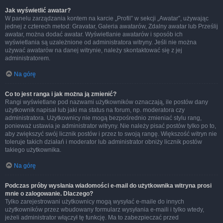
Jak wyświetlić awatar?
W panelu zarządzania kontem na karcie „Profil” w sekcji „Awatar”, używając
jednej z czterech metod: Gravatar, Galeria awatarów, Zdalny awatar lub Prześlij
awatar, można dodać awatar. Wyświetlanie awatarów i sposób ich
wyświetlania są uzależnione od administratora witryny. Jeśli nie można
używać awatarów na danej witrynie, należy skontaktować się z jej
administratorem.
Na górę
Co to jest ranga i jak można ją zmienić?
Rangi wyświetlane pod nazwami użytkowników oznaczają, ile postów dany
użytkownik napisał lub jaki ma status na forum, np. moderatora czy
administratora. Użytkownicy nie mogą bezpośrednio zmieniać stylu rang,
ponieważ ustawia je administrator witryny. Nie należy pisać postów tylko po to,
aby zwiększyć swój licznik postów i przez to swoją rangę. Większość witryn nie
toleruje takich działań i moderator lub administrator obniży licznik postów
takiego użytkownika.
Na górę
Podczas próby wysłania wiadomości e-mail do użytkownika witryna prosi
mnie o zalogowanie. Dlaczego?
Tylko zarejestrowani użytkownicy mogą wysyłać e-maile do innych
użytkowników przez wbudowany formularz wysyłania e-maili i tylko wtedy,
jeżeli administrator włączył tę funkcję. Ma to zabezpieczać przed