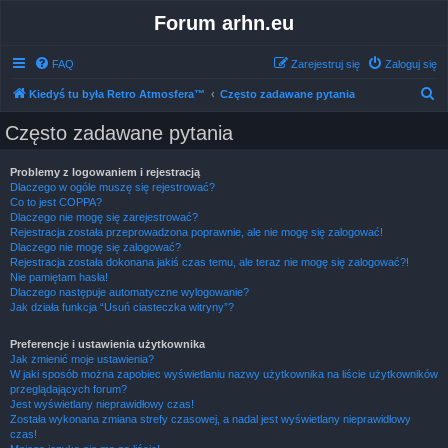
Forum arhn.eu
FAQ
Zarejestruj się
Zaloguj się
S
Kiedyś tu była Retro Atmosfera™
Często zadawane pytania
z
Często zadawane pytania
u
k
Problemy z logowaniem i rejestracją
Dlaczego w ogóle muszę się rejestrować?
a
Co to jest COPPA?
j
Dlaczego nie mogę się zarejestrować?
Rejestracja została przeprowadzona poprawnie, ale nie mogę się zalogować!
Dlaczego nie mogę się zalogować?
Rejestracja została dokonana jakiś czas temu, ale teraz nie mogę się zalogować?!
Nie pamiętam hasła!
Dlaczego następuje automatyczne wylogowanie?
Jak działa funkcja “Usuń ciasteczka witryny”?
Preferencje i ustawienia użytkownika
Jak zmienić moje ustawienia?
W jaki sposób można zapobiec wyświetlaniu nazwy użytkownika na liście użytkowników
przeglądających forum?
Jest wyświetlany nieprawidłowy czas!
Została wykonana zmiana strefy czasowej, a nadal jest wyświetlany nieprawidłowy
czas!