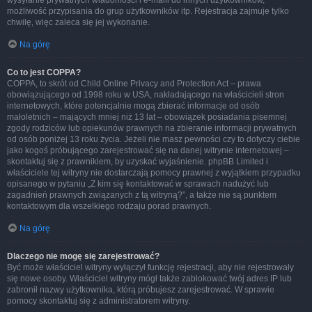
wysyłanie prywatnych wiadomości i e-maili do innych użytkowników,
możliwość przypisania do grup użytkowników itp. Rejestracja zajmuje tylko
chwilę, więc zaleca się jej wykonanie.
Na górę
Co to jest COPPA?
COPPA, to skrót od Child Online Privacy and Protection Act – prawa
obowiązującego od 1998 roku w USA, nakładającego na właścicieli stron
internetowych, które potencjalnie mogą zbierać informacje od osób
małoletnich – mających mniej niż 13 lat – obowiązek posiadania pisemnej
zgody rodziców lub opiekunów prawnych na zbieranie informacji prywatnych
od osób poniżej 13 roku życia. Jeżeli nie masz pewności czy to dotyczy ciebie
jako kogoś próbującego zarejestrować się na danej witrynie internetowej –
skontaktuj się z prawnikiem, by uzyskać wyjaśnienie. phpBB Limited i
właściciele tej witryny nie dostarczają pomocy prawnej z wyjątkiem przypadku
opisanego w pytaniu „Z kim się kontaktować w sprawach nadużyć lub
zagadnień prawnych związanych z tą witryną?”, a także nie są punktem
kontaktowym dla wszelkiego rodzaju porad prawnych.
Na górę
Dlaczego nie mogę się zarejestrować?
Być może właściciel witryny wyłączył funkcję rejestracji, aby nie rejestrowały
się nowe osoby. Właściciel witryny mógł także zablokować twój adres IP lub
zabronił nazwy użytkownika, którą próbujesz zarejestrować. W sprawie
pomocy skontaktuj się z administratorem witryny.