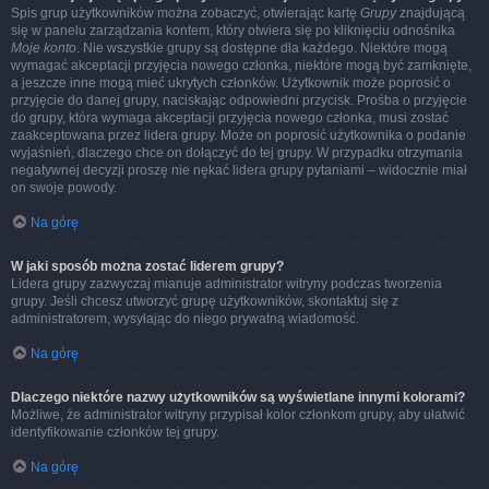
Spis grup użytkowników można zobaczyć, otwierając kartę
Grupy
znajdującą
się w panelu zarządzania kontem, który otwiera się po kliknięciu odnośnika
Moje konto
. Nie wszystkie grupy są dostępne dla każdego. Niektóre mogą
wymagać akceptacji przyjęcia nowego członka, niektóre mogą być zamknięte,
a jeszcze inne mogą mieć ukrytych członków. Użytkownik może poprosić o
przyjęcie do danej grupy, naciskając odpowiedni przycisk. Prośba o przyjęcie
do grupy, która wymaga akceptacji przyjęcia nowego członka, musi zostać
zaakceptowana przez lidera grupy. Może on poprosić użytkownika o podanie
wyjaśnień, dlaczego chce on dołączyć do tej grupy. W przypadku otrzymania
negatywnej decyzji proszę nie nękać lidera grupy pytaniami – widocznie miał
on swoje powody.
Na górę
W jaki sposób można zostać liderem grupy?
Lidera grupy zazwyczaj mianuje administrator witryny podczas tworzenia
grupy. Jeśli chcesz utworzyć grupę użytkowników, skontaktuj się z
administratorem, wysyłając do niego prywatną wiadomość.
Na górę
Dlaczego niektóre nazwy użytkowników są wyświetlane innymi kolorami?
Możliwe, że administrator witryny przypisał kolor członkom grupy, aby ułatwić
identyfikowanie członków tej grupy.
Na górę