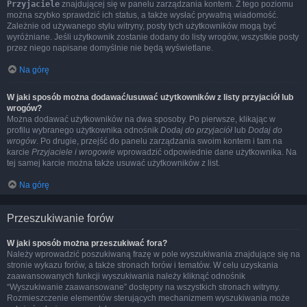
Przyjaciele
znajdującej się w panelu zarządzania kontem. Z tego poziomu
można szybko sprawdzić ich status, a także wysłać prywatną wiadomość.
Zależnie od używanego stylu witryny, posty tych użytkowników mogą być
wyróżniane. Jeśli użytkownik zostanie dodany do listy wrogów, wszystkie posty
przez niego napisane domyślnie nie będą wyświetlane.
Na górę
W jaki sposób można dodawać/usuwać użytkowników z listy przyjaciół lub
wrogów?
Można dodawać użytkowników na dwa sposoby. Po pierwsze, klikając w
profilu wybranego użytkownika odnośnik
Dodaj do przyjaciół
lub
Dodaj do
wrogów
. Po drugie, przejść do panelu zarządzania swoim kontem i tam na
karcie
Przyjaciele i wrogowie
wprowadzić odpowiednie dane użytkownika. Na
tej samej karcie można także usuwać użytkowników z list.
Na górę
Przeszukiwanie forów
W jaki sposób można przeszukiwać fora?
Należy wprowadzić poszukiwaną frazę w pole wyszukiwania znajdujące się na
stronie wykazu forów, a także stronach forów i tematów. W celu uzyskania
zaawansowanych funkcji wyszukiwania należy kliknąć odnośnik
“Wyszukiwanie zaawansowane” dostępny na wszystkich stronach witryny.
Rozmieszczenie elementów sterujących mechanizmem wyszukiwania może