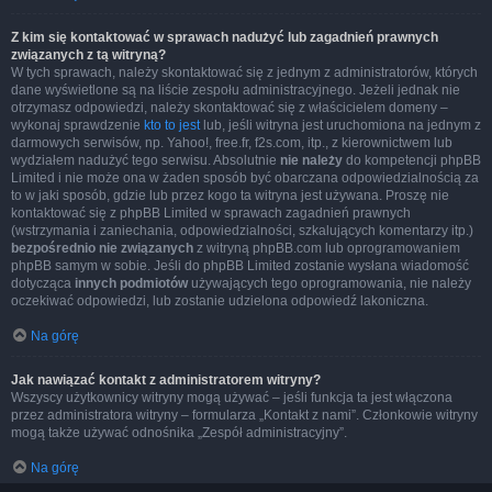
Z kim się kontaktować w sprawach nadużyć lub zagadnień prawnych
związanych z tą witryną?
W tych sprawach, należy skontaktować się z jednym z administratorów, których
dane wyświetlone są na liście zespołu administracyjnego. Jeżeli jednak nie
otrzymasz odpowiedzi, należy skontaktować się z właścicielem domeny –
wykonaj sprawdzenie
kto to jest
lub, jeśli witryna jest uruchomiona na jednym z
darmowych serwisów, np. Yahoo!, free.fr, f2s.com, itp., z kierownictwem lub
wydziałem nadużyć tego serwisu. Absolutnie
nie należy
do kompetencji phpBB
Limited i nie może ona w żaden sposób być obarczana odpowiedzialnością za
to w jaki sposób, gdzie lub przez kogo ta witryna jest używana. Proszę nie
kontaktować się z phpBB Limited w sprawach zagadnień prawnych
(wstrzymania i zaniechania, odpowiedzialności, szkalujących komentarzy itp.)
bezpośrednio nie związanych
z witryną phpBB.com lub oprogramowaniem
phpBB samym w sobie. Jeśli do phpBB Limited zostanie wysłana wiadomość
dotycząca
innych podmiotów
używających tego oprogramowania, nie należy
oczekiwać odpowiedzi, lub zostanie udzielona odpowiedź lakoniczna.
Na górę
Jak nawiązać kontakt z administratorem witryny?
Wszyscy użytkownicy witryny mogą używać – jeśli funkcja ta jest włączona
przez administratora witryny – formularza „Kontakt z nami”. Członkowie witryny
mogą także używać odnośnika „Zespół administracyjny”.
Na górę