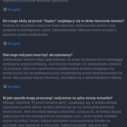
wypełnieniu umożliwi wysłanie zgłoszenia.
Na górę
Do czego służy przycisk “Zapisz” znajdujący się w oknie tworzenia tematu?
Funkcja ta umożliwia zapisanie kopii roboczej i dokończenie pisania oraz
wysłanie w późniejszym czasie. Zapisaną kopię roboczą można wczytać z
poziomu panelu użytkownika.
Na górę
Dlaczego mój post musi być akceptowany?
Administrator witryny mógł zadecydować, że posty na danym forum wymagają
przejrzenia przed publikacją. Jest również możliwe, że administrator umieścił
cię w grupie, która ma ograniczenia publikowania postów polegające na
konieczności ich akceptowania przez moderatorów przed opublikowaniem na
forum. Aby uzyskać więcej informacji, skontaktuj się z administratorem witryny.
Na górę
W jaki sposób mogę przesunąć swój temat na górę strony tematów?
Klikając odnośnik “Przesuń temat w górę”, znajdujący się w widoku tematu
zazwyczaj na dole strony, możesz przesunąć go na samą górę pierwszej
strony forum. Jeśli nie widać takiego odnośnika, oznacza to, że funkcja ta jest
wyłączona lub nie upłynął jeszcze wymagany czas, zanim będzie możliwe
użycie tej funkcji. Innym, łatwym sposobem na przesunięcie tematu na
początek, jest napisanie w nim posta. Należy pamiętać, aby przy tym