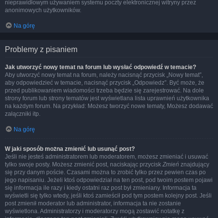
nieprawidłowym używaniem systemu poczty elektronicznej witryny przez
anonimowych użytkowników.
Na górę
Problemy z pisaniem
Jak utworzyć nowy temat na forum lub wysłać odpowiedź w temacie?
Aby utworzyć nowy temat na forum, należy nacisnąć przycisk „Nowy temat”,
aby odpowiedzieć w temacie, nacisnąć przycisk „Odpowiedz”. Być może, że
przed publikowaniem wiadomości trzeba będzie się zarejestrować. Na dole
strony forum lub strony tematów jest wyświetlana lista uprawnień użytkownika
na każdym forum. Na przykład: Możesz tworzyć nowe tematy, Możesz dodawać
załączniki itp.
Na górę
W jaki sposób można zmienić lub usunąć post?
Jeśli nie jesteś administratorem lub moderatorem, możesz zmieniać i usuwać
tylko swoje posty. Możesz zmienić post, naciskając przycisk
Zmień
znajdujący
się przy danym poście. Czasami można to zrobić tylko przez pewien czas po
jego napisaniu. Jeżeli ktoś odpowiedział na ten post, pod twoim postem pojawi
się informacja ile razy i kiedy ostatni raz post był zmieniany. Informacja ta
wyświetli się tylko wtedy, jeśli ktoś zamieścił pod tym postem kolejny post. Jeśli
post zmienił moderator lub administrator, informacja ta nie zostanie
wyświetlona. Administratorzy i moderatorzy mogą zostawić notatkę z