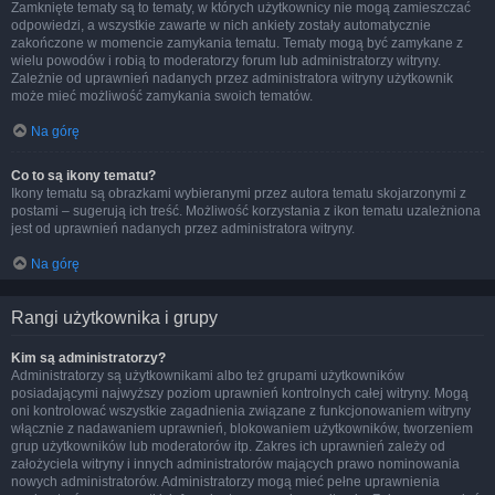
Zamknięte tematy są to tematy, w których użytkownicy nie mogą zamieszczać
odpowiedzi, a wszystkie zawarte w nich ankiety zostały automatycznie
zakończone w momencie zamykania tematu. Tematy mogą być zamykane z
wielu powodów i robią to moderatorzy forum lub administratorzy witryny.
Zależnie od uprawnień nadanych przez administratora witryny użytkownik
może mieć możliwość zamykania swoich tematów.
Na górę
Co to są ikony tematu?
Ikony tematu są obrazkami wybieranymi przez autora tematu skojarzonymi z
postami – sugerują ich treść. Możliwość korzystania z ikon tematu uzależniona
jest od uprawnień nadanych przez administratora witryny.
Na górę
Rangi użytkownika i grupy
Kim są administratorzy?
Administratorzy są użytkownikami albo też grupami użytkowników
posiadającymi najwyższy poziom uprawnień kontrolnych całej witryny. Mogą
oni kontrolować wszystkie zagadnienia związane z funkcjonowaniem witryny
włącznie z nadawaniem uprawnień, blokowaniem użytkowników, tworzeniem
grup użytkowników lub moderatorów itp. Zakres ich uprawnień zależy od
założyciela witryny i innych administratorów mających prawo nominowania
nowych administratorów. Administratorzy mogą mieć pełne uprawnienia