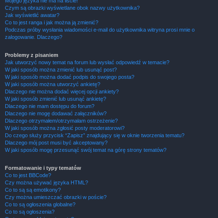
Mojego języka nie ma na liście!
Czym są obrazki wyświetlane obok nazwy użytkownika?
Jak wyświetlić awatar?
Co to jest ranga i jak można ją zmienić?
Podczas próby wysłania wiadomości e-mail do użytkownika witryna prosi mnie o
zalogowanie. Dlaczego?
Problemy z pisaniem
Jak utworzyć nowy temat na forum lub wysłać odpowiedź w temacie?
W jaki sposób można zmienić lub usunąć post?
W jaki sposób można dodać podpis do swojego posta?
W jaki sposób można utworzyć ankietę?
Dlaczego nie można dodać więcej opcji ankiety?
W jaki sposób zmienić lub usunąć ankietę?
Dlaczego nie mam dostępu do forum?
Dlaczego nie mogę dodawać załączników?
Dlaczego otrzymałem/otrzymałam ostrzeżenie?
W jaki sposób można zgłosić posty moderatorowi?
Do czego służy przycisk “Zapisz” znajdujący się w oknie tworzenia tematu?
Dlaczego mój post musi być akceptowany?
W jaki sposób mogę przesunąć swój temat na górę strony tematów?
Formatowanie i typy tematów
Co to jest BBCode?
Czy można używać języka HTML?
Co to są są emotikony?
Czy można umieszczać obrazki w poście?
Co to są ogłoszenia globalne?
Co to są ogłoszenia?