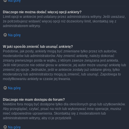
Na górę
Dlaczego nie można dodać więcej opcji ankiety?
Limit opcji w ankiecie jest ustalany przez administratora witryny. Jeśli uważasz,
że potrzebujesz wstawić więcej opcji niż dozwolony limit, skontaktuj się z
administratorem witryny.
Na górę
W jaki sposób zmienić lub usunąć ankietę?
Podobnie, jak posty, ankiety mogą być zmieniane tylko przez ich autorów,
moderatorów lub administratorów. Aby zmienić ankietę, należy dokonać
zmiany pierwszego posta w wątku, z którym zawsze związana jest ankieta.
Jeśli nikt jeszcze nie oddał głosu w ankiecie, jej autor może usunąć ankietę lub
zmienić jej opcje. Jednakże, jeśli w ankiecie zostały już oddane głosy, tylko
moderatorzy lub administratorzy mogą ją zmienić, lub usunąć. Zapobiega to
modyfikowaniu ankiety w czasie jej trwania.
Na górę
Dlaczego nie mam dostępu do forum?
Niektóre fora mogą być dostępne tylko dla określonych grup lub użytkowników.
Aby przeglądać, czytać, pisać na nich lub wykonywać inne operacje, musisz
mieć odpowiednie uprawnienia. Skontaktuj się z moderatorem lub
administratorem witryny, aby ci je przydzielił.
Na górę