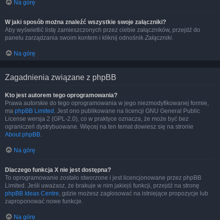
Na górę
W jaki sposób można znaleźć wszystkie swoje załączniki?
Aby wyświetlić listę zamieszczonych przez ciebie załączników, przejdź do
panelu zarządzania swoim kontem i kliknij odnośnik
Załączniki
.
Na górę
Zagadnienia związane z phpBB
Kto jest autorem tego oprogramowania?
Prawa autorskie do tego oprogramowania w jego niezmodyfikowanej formie,
ma
phpBB Limited
. Jest ono publikowane na licencji GNU General Public
License wersja 2 (GPL-2.0), co w praktyce oznacza, że może być bez
ograniczeń dystrybuowane. Więcej na ten temat dowiesz się na stronie
About phpBB
.
Na górę
Dlaczego funkcja X nie jest dostępna?
To oprogramowanie zostało stworzone i jest licencjonowane przez phpBB
Limited. Jeśli uważasz, że brakuje w nim jakiejś funkcji, przejdź na stronę
phpBB Ideas Centre
, gdzie możesz zagłosować na istniejące propozycje lub
zaproponować nowe funkcje.
Na górę