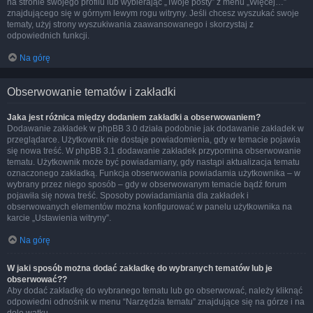
na stronie swojego profilu lub wybierając „Twoje posty” z menu „Więcej…”
znajdującego się w górnym lewym rogu witryny. Jeśli chcesz wyszukać swoje
tematy, użyj strony wyszukiwania zaawansowanego i skorzystaj z
odpowiednich funkcji.
Na górę
Obserwowanie tematów i zakładki
Jaka jest różnica między dodaniem zakładki a obserwowaniem?
Dodawanie zakładek w phpBB 3.0 działa podobnie jak dodawanie zakładek w
przeglądarce. Użytkownik nie dostaje powiadomienia, gdy w temacie pojawia
się nowa treść. W phpBB 3.1 dodawanie zakładek przypomina obserwowanie
tematu. Użytkownik może być powiadamiany, gdy nastąpi aktualizacja tematu
oznaczonego zakładką. Funkcja obserwowania powiadamia użytkownika – w
wybrany przez niego sposób – gdy w obserwowanym temacie bądź forum
pojawiła się nowa treść. Sposoby powiadamiania dla zakładek i
obserwowanych elementów można konfigurować w panelu użytkownika na
karcie „Ustawienia witryny”.
Na górę
W jaki sposób można dodać zakładkę do wybranych tematów lub je
obserwować??
Aby dodać zakładkę do wybranego tematu lub go obserwować, należy kliknąć
odpowiedni odnośnik w menu “Narzędzia tematu” znajdujące się na górze i na