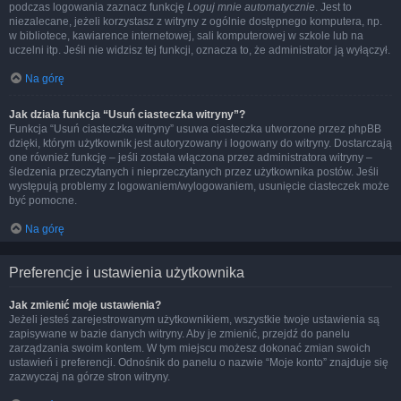
podczas logowania zaznacz funkcję
Loguj mnie automatycznie
. Jest to
niezalecane, jeżeli korzystasz z witryny z ogólnie dostępnego komputera, np.
w bibliotece, kawiarence internetowej, sali komputerowej w szkole lub na
uczelni itp. Jeśli nie widzisz tej funkcji, oznacza to, że administrator ją wyłączył.
Na górę
Jak działa funkcja “Usuń ciasteczka witryny”?
Funkcja “Usuń ciasteczka witryny” usuwa ciasteczka utworzone przez phpBB
dzięki, którym użytkownik jest autoryzowany i logowany do witryny. Dostarczają
one również funkcję – jeśli została włączona przez administratora witryny –
śledzenia przeczytanych i nieprzeczytanych przez użytkownika postów. Jeśli
występują problemy z logowaniem/wylogowaniem, usunięcie ciasteczek może
być pomocne.
Na górę
Preferencje i ustawienia użytkownika
Jak zmienić moje ustawienia?
Jeżeli jesteś zarejestrowanym użytkownikiem, wszystkie twoje ustawienia są
zapisywane w bazie danych witryny. Aby je zmienić, przejdź do panelu
zarządzania swoim kontem. W tym miejscu możesz dokonać zmian swoich
ustawień i preferencji. Odnośnik do panelu o nazwie “Moje konto” znajduje się
zazwyczaj na górze stron witryny.