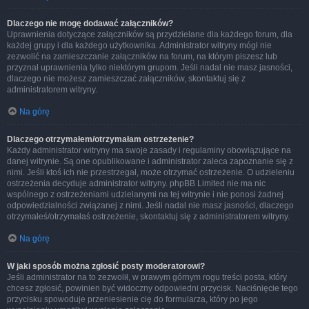
Dlaczego nie mogę dodawać załączników?
Uprawnienia dotyczące załączników są przydzielane dla każdego forum, dla
każdej grupy i dla każdego użytkownika. Administrator witryny mógł nie
zezwolić na zamieszczanie załączników na forum, na którym piszesz lub
przyznał uprawnienia tylko niektórym grupom. Jeśli nadal nie masz jasności,
dlaczego nie możesz zamieszczać załączników, skontaktuj się z
administratorem witryny.
Na górę
Dlaczego otrzymałem/otrzymałam ostrzeżenie?
Każdy administrator witryny ma swoje zasady i regulaminy obowiązujące na
danej witrynie. Są one opublikowane i administrator zaleca zapoznanie się z
nimi. Jeśli ktoś ich nie przestrzegał, może otrzymać ostrzeżenie. O udzieleniu
ostrzeżenia decyduje administrator witryny. phpBB Limited nie ma nic
wspólnego z ostrzeżeniami udzielanymi na tej witrynie i nie ponosi żadnej
odpowiedzialności związanej z nimi. Jeśli nadal nie masz jasności, dlaczego
otrzymałeś/otrzymałaś ostrzeżenie, skontaktuj się z administratorem witryny.
Na górę
W jaki sposób można zgłosić posty moderatorowi?
Jeśli administrator na to zezwolił, w prawym górnym rogu treści posta, który
chcesz zgłosić, powinien być widoczny odpowiedni przycisk. Naciśnięcie tego
przycisku spowoduje przeniesienie cię do formularza, który po jego