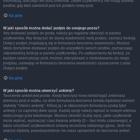
informacją, dlaczego ten post zmieniali. Zwykli użytkownicy nie mogą usuwać
postów, gdy ktoś zamieścił pod ich postem nowy post.
Na górę
W jaki sposób można dodać podpis do swojego posta?
Aby dodawać podpis do posta, należy go najpierw utworzyć w panelu
użytkownika. Aby dołączyć do danej wiadomości swój podpis, zaznacz funkcję
Dołącz podpis
znajdującą się w formularzu tworzenia wiadomości. Możesz
także domyślnie dodawać podpis do wszystkich swoich postów, zaznaczając
odpowiednią funkcję w panelu użytkownika. Po uaktywnieniu tej funkcji, za
każdym razem pisząc post, możesz zdecydować o niedodawaniu do niego
podpisu, usuwając w formularzu tworzenia wiadomości zaznaczenie z pola
Dołącz podpis
.
Na górę
W jaki sposób można utworzyć ankietę?
Tworzenie ankiet jest proste. Kiedy tworzysz nowy temat bądź zmieniasz
pierwszy post w wątku, na dole formularza tworzenia tematu będziesz widzieć
etykietę “Utwórz ankietę”. Kliknij ją i w otworzonym formularzu podaj tytuł
ankiety i co najmniej dwie opcje. Każdą opcję należy wpisać w nowym wierszu
widocznego pola tekstowego. Możesz określić liczbę opcji, jakie użytkownik
może wybrać, wyznaczyć czas trwania ankiety (0 – bez limitu czasowego), a
także umożliwić użytkownikom zmianę wcześniej oddanego głosu. Jeśli nie
widzisz etykiety, prawdopodobnie nie masz uprawnień do tworzenia ankiet.