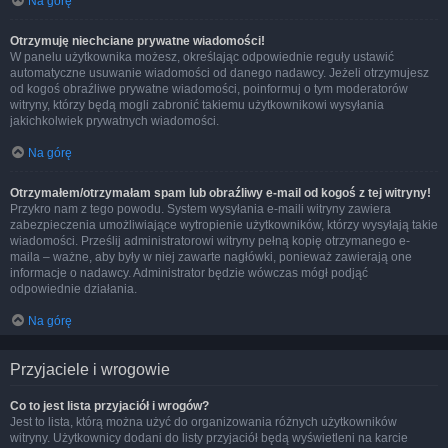
Na górę
Otrzymuję niechciane prywatne wiadomości!
W panelu użytkownika możesz, określając odpowiednie reguły ustawić
automatyczne usuwanie wiadomości od danego nadawcy. Jeżeli otrzymujesz
od kogoś obraźliwe prywatne wiadomości, poinformuj o tym moderatorów
witryny, którzy będą mogli zabronić takiemu użytkownikowi wysyłania
jakichkolwiek prywatnych wiadomości.
Na górę
Otrzymałem/otrzymałam spam lub obraźliwy e-mail od kogoś z tej witryny!
Przykro nam z tego powodu. System wysyłania e-maili witryny zawiera
zabezpieczenia umożliwiające wytropienie użytkowników, którzy wysyłają takie
wiadomości. Prześlij administratorowi witryny pełną kopię otrzymanego e-
maila – ważne, aby były w niej zawarte nagłówki, ponieważ zawierają one
informacje o nadawcy. Administrator będzie wówczas mógł podjąć
odpowiednie działania.
Na górę
Przyjaciele i wrogowie
Co to jest lista przyjaciół i wrogów?
Jest to lista, którą można użyć do organizowania różnych użytkowników
witryny. Użytkownicy dodani do listy przyjaciół będą wyświetleni na karcie