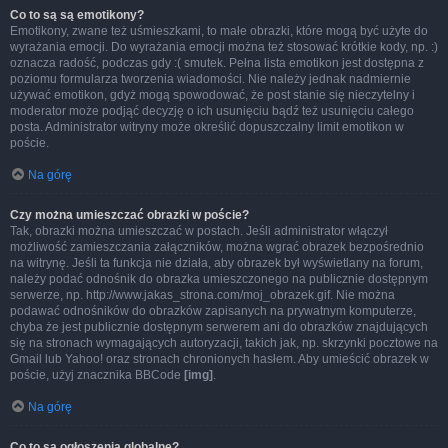
Co to są są emotikony?
Emotikony, zwane też uśmieszkami, to małe obrazki, które mogą być użyte do
wyrażania emocji. Do wyrażania emocji można też stosować krótkie kody, np. :)
oznacza radość, podczas gdy :( smutek. Pełna lista emotikon jest dostępna z
poziomu formularza tworzenia wiadomości. Nie należy jednak nadmiernie
używać emotikon, gdyż mogą spowodować, że post stanie się nieczytelny i
moderator może podjąć decyzję o ich usunięciu bądź też usunięciu całego
posta. Administrator witryny może określić dopuszczalny limit emotikon w
poście.
Na górę
Czy można umieszczać obrazki w poście?
Tak, obrazki można umieszczać w postach. Jeśli administrator włączył
możliwość zamieszczania załączników, można wgrać obrazek bezpośrednio
na witrynę. Jeśli ta funkcja nie działa, aby obrazek był wyświetlany na forum,
należy podać odnośnik do obrazka umieszczonego na publicznie dostępnym
serwerze, np. http://www.jakas_strona.com/moj_obrazek.gif. Nie można
podawać odnośników do obrazków zapisanych na prywatnym komputerze,
chyba że jest publicznie dostępnym serwerem ani do obrazków znajdujących
się na stronach wymagających autoryzacji, takich jak, np. skrzynki pocztowe na
Gmail lub Yahoo! oraz stronach chronionych hasłem. Aby umieścić obrazek w
poście, użyj znacznika BBCode
[img]
.
Na górę
Co to są ogłoszenia globalne?