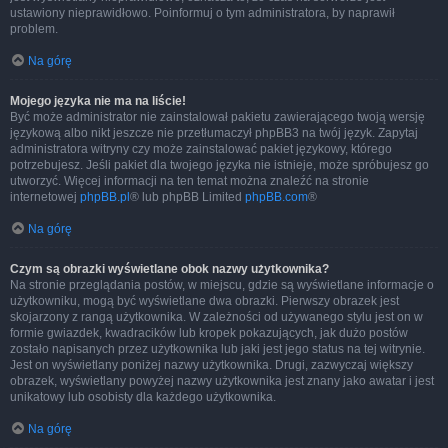
ustawiony nieprawidłowo. Poinformuj o tym administratora, by naprawił
problem.
Na górę
Mojego języka nie ma na liście!
Być może administrator nie zainstalował pakietu zawierającego twoją wersję
językową albo nikt jeszcze nie przetłumaczył phpBB3 na twój język. Zapytaj
administratora witryny czy może zainstalować pakiet językowy, którego
potrzebujesz. Jeśli pakiet dla twojego języka nie istnieje, może spróbujesz go
utworzyć. Więcej informacji na ten temat można znaleźć na stronie
internetowej
phpBB.pl
® lub phpBB Limited
phpBB.com
®
Na górę
Czym są obrazki wyświetlane obok nazwy użytkownika?
Na stronie przeglądania postów, w miejscu, gdzie są wyświetlane informacje o
użytkowniku, mogą być wyświetlane dwa obrazki. Pierwszy obrazek jest
skojarzony z rangą użytkownika. W zależności od używanego stylu jest on w
formie gwiazdek, kwadracików lub kropek pokazujących, jak dużo postów
zostało napisanych przez użytkownika lub jaki jest jego status na tej witrynie.
Jest on wyświetlany poniżej nazwy użytkownika. Drugi, zazwyczaj większy
obrazek, wyświetlany powyżej nazwy użytkownika jest znany jako awatar i jest
unikatowy lub osobisty dla każdego użytkownika.
Na górę