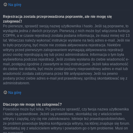
Na górę
Rejestracja została przeprowadzona poprawnie, ale nie mogę się
zalogować!
Po pierwsze, sprawdź swoją nazwę użytkownika i hasło. Jeśli są poprawne, to
wystąpiła jedna z dwóch przyczyn. Pierwszą z nich może być włączona funkcja
COPPA, a w czasie rejestracji została podana informacja, że masz mniej niż 13
lat. Wówczas należy wykonać instrukcje wysłane na twój adres e-mail. Jeśli nie
to było przyczyną, być może nie została aktywowana rejestracja. Niektóre
witryny przed pierwszym zalogowaniem wymagają aktywowania rejestracji
przez osobę rejestrującą się lub przez administratora. Informacja o tym była
wyświetlona podczas rejestracji. Jeśli została wysłana do ciebie wiadomość e-
mail, postępuj zgodnie z zawartymi w niej instrukcjami. Jeżeli taka wiadomość
do ciebie nie dotarła, być może został podany nieprawidłowy adres e-mail lub
wiadomość została zatrzymana przez filtr antyspamowy. Jeśli na pewno
podany przez ciebie adres e-mail jest prawidłowy, spróbuj skontaktować się z
administratorem.
Na górę
Dlaczego nie mogę się zalogować?
Powodów może być kilka. Po pierwsze sprawdź, czy twoja nazwa użytkownika
i hasło są prawidłowe. Jeżeli są prawidłowe, skontaktuj się z właścicielem
witryny i zapytaj, czy cię nie zablokowano. Istnieje też prawdopodobieństwo,
że problem powoduje błędna konfiguracja witryny, na której znajduje się forum.
Skontaktuj się z właścicielem witryny i powiadom go o tym problemie. Musi on