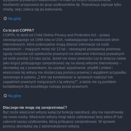
wysyłanie prywatnych wiadomości i e-maili do innych użytkowników,
możliwość przypisania do grup użytkowników itp. Rejestracja zajmuje tylko
chwilę, więc zaleca się jej wykonanie.
Na górę
Co to jest COPPA?
COPPA, to skrót od Child Online Privacy and Protection Act – prawa
obowiązującego od 1998 roku w USA, nakładającego na właścicieli stron
internetowych, które potencjalnie mogą zbierać informacje od osób
małoletnich – mających mniej niż 13 lat – obowiązek posiadania pisemnej
zgody rodziców lub opiekunów prawnych na zbieranie informacji prywatnych
od osób poniżej 13 roku życia. Jeżeli nie masz pewności czy to dotyczy ciebie
jako kogoś próbującego zarejestrować się na danej witrynie internetowej –
skontaktuj się z prawnikiem, by uzyskać wyjaśnienie. phpBB Limited i
właściciele tej witryny nie dostarczają pomocy prawnej z wyjątkiem przypadku
opisanego w pytaniu „Z kim się kontaktować w sprawach nadużyć lub
zagadnień prawnych związanych z tą witryną?”, a także nie są punktem
kontaktowym dla wszelkiego rodzaju porad prawnych.
Na górę
Dlaczego nie mogę się zarejestrować?
Być może właściciel witryny wyłączył funkcję rejestracji, aby nie rejestrowały
się nowe osoby. Właściciel witryny mógł także zablokować twój adres IP lub
zabronił nazwy użytkownika, którą próbujesz zarejestrować. W sprawie
pomocy skontaktuj się z administratorem witryny.