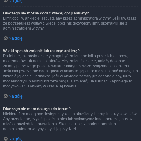
Na górę
Dlaczego nie można dodać więcej opcji ankiety?
Limit opcji w ankiecie jest ustalany przez administratora witryny. Jeśli uważasz,
że potrzebujesz wstawić więcej opcji niż dozwolony limit, skontaktuj się z
administratorem witryny.
Na górę
W jaki sposób zmienić lub usunąć ankietę?
Podobnie, jak posty, ankiety mogą być zmieniane tylko przez ich autorów,
moderatorów lub administratorów. Aby zmienić ankietę, należy dokonać
zmiany pierwszego posta w wątku, z którym zawsze związana jest ankieta.
Jeśli nikt jeszcze nie oddał głosu w ankiecie, jej autor może usunąć ankietę lub
zmienić jej opcje. Jednakże, jeśli w ankiecie zostały już oddane głosy, tylko
moderatorzy lub administratorzy mogą ją zmienić, lub usunąć. Zapobiega to
modyfikowaniu ankiety w czasie jej trwania.
Na górę
Dlaczego nie mam dostępu do forum?
Niektóre fora mogą być dostępne tylko dla określonych grup lub użytkowników.
Aby przeglądać, czytać, pisać na nich lub wykonywać inne operacje, musisz
mieć odpowiednie uprawnienia. Skontaktuj się z moderatorem lub
administratorem witryny, aby ci je przydzielił.
Na górę