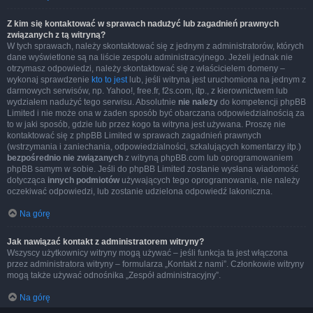
Z kim się kontaktować w sprawach nadużyć lub zagadnień prawnych
związanych z tą witryną?
W tych sprawach, należy skontaktować się z jednym z administratorów, których
dane wyświetlone są na liście zespołu administracyjnego. Jeżeli jednak nie
otrzymasz odpowiedzi, należy skontaktować się z właścicielem domeny –
wykonaj sprawdzenie
kto to jest
lub, jeśli witryna jest uruchomiona na jednym z
darmowych serwisów, np. Yahoo!, free.fr, f2s.com, itp., z kierownictwem lub
wydziałem nadużyć tego serwisu. Absolutnie
nie należy
do kompetencji phpBB
Limited i nie może ona w żaden sposób być obarczana odpowiedzialnością za
to w jaki sposób, gdzie lub przez kogo ta witryna jest używana. Proszę nie
kontaktować się z phpBB Limited w sprawach zagadnień prawnych
(wstrzymania i zaniechania, odpowiedzialności, szkalujących komentarzy itp.)
bezpośrednio nie związanych
z witryną phpBB.com lub oprogramowaniem
phpBB samym w sobie. Jeśli do phpBB Limited zostanie wysłana wiadomość
dotycząca
innych podmiotów
używających tego oprogramowania, nie należy
oczekiwać odpowiedzi, lub zostanie udzielona odpowiedź lakoniczna.
Na górę
Jak nawiązać kontakt z administratorem witryny?
Wszyscy użytkownicy witryny mogą używać – jeśli funkcja ta jest włączona
przez administratora witryny – formularza „Kontakt z nami”. Członkowie witryny
mogą także używać odnośnika „Zespół administracyjny”.
Na górę