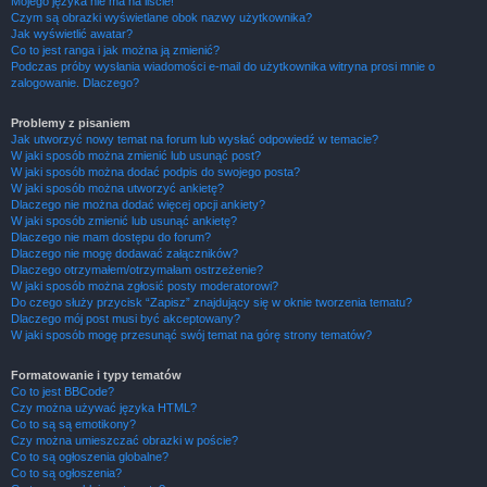
Mojego języka nie ma na liście!
Czym są obrazki wyświetlane obok nazwy użytkownika?
Jak wyświetlić awatar?
Co to jest ranga i jak można ją zmienić?
Podczas próby wysłania wiadomości e-mail do użytkownika witryna prosi mnie o
zalogowanie. Dlaczego?
Problemy z pisaniem
Jak utworzyć nowy temat na forum lub wysłać odpowiedź w temacie?
W jaki sposób można zmienić lub usunąć post?
W jaki sposób można dodać podpis do swojego posta?
W jaki sposób można utworzyć ankietę?
Dlaczego nie można dodać więcej opcji ankiety?
W jaki sposób zmienić lub usunąć ankietę?
Dlaczego nie mam dostępu do forum?
Dlaczego nie mogę dodawać załączników?
Dlaczego otrzymałem/otrzymałam ostrzeżenie?
W jaki sposób można zgłosić posty moderatorowi?
Do czego służy przycisk “Zapisz” znajdujący się w oknie tworzenia tematu?
Dlaczego mój post musi być akceptowany?
W jaki sposób mogę przesunąć swój temat na górę strony tematów?
Formatowanie i typy tematów
Co to jest BBCode?
Czy można używać języka HTML?
Co to są są emotikony?
Czy można umieszczać obrazki w poście?
Co to są ogłoszenia globalne?
Co to są ogłoszenia?