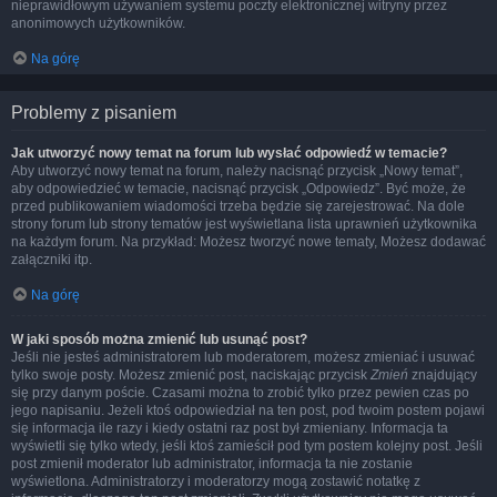
nieprawidłowym używaniem systemu poczty elektronicznej witryny przez
anonimowych użytkowników.
Na górę
Problemy z pisaniem
Jak utworzyć nowy temat na forum lub wysłać odpowiedź w temacie?
Aby utworzyć nowy temat na forum, należy nacisnąć przycisk „Nowy temat”,
aby odpowiedzieć w temacie, nacisnąć przycisk „Odpowiedz”. Być może, że
przed publikowaniem wiadomości trzeba będzie się zarejestrować. Na dole
strony forum lub strony tematów jest wyświetlana lista uprawnień użytkownika
na każdym forum. Na przykład: Możesz tworzyć nowe tematy, Możesz dodawać
załączniki itp.
Na górę
W jaki sposób można zmienić lub usunąć post?
Jeśli nie jesteś administratorem lub moderatorem, możesz zmieniać i usuwać
tylko swoje posty. Możesz zmienić post, naciskając przycisk
Zmień
znajdujący
się przy danym poście. Czasami można to zrobić tylko przez pewien czas po
jego napisaniu. Jeżeli ktoś odpowiedział na ten post, pod twoim postem pojawi
się informacja ile razy i kiedy ostatni raz post był zmieniany. Informacja ta
wyświetli się tylko wtedy, jeśli ktoś zamieścił pod tym postem kolejny post. Jeśli
post zmienił moderator lub administrator, informacja ta nie zostanie
wyświetlona. Administratorzy i moderatorzy mogą zostawić notatkę z