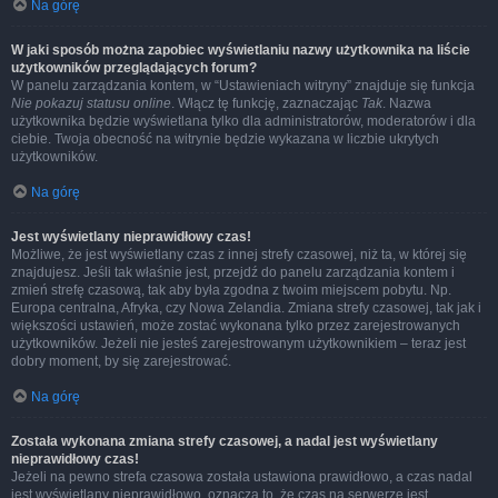
Na górę
W jaki sposób można zapobiec wyświetlaniu nazwy użytkownika na liście
użytkowników przeglądających forum?
W panelu zarządzania kontem, w “Ustawieniach witryny” znajduje się funkcja
Nie pokazuj statusu online
. Włącz tę funkcję, zaznaczając
Tak
. Nazwa
użytkownika będzie wyświetlana tylko dla administratorów, moderatorów i dla
ciebie. Twoja obecność na witrynie będzie wykazana w liczbie ukrytych
użytkowników.
Na górę
Jest wyświetlany nieprawidłowy czas!
Możliwe, że jest wyświetlany czas z innej strefy czasowej, niż ta, w której się
znajdujesz. Jeśli tak właśnie jest, przejdź do panelu zarządzania kontem i
zmień strefę czasową, tak aby była zgodna z twoim miejscem pobytu. Np.
Europa centralna, Afryka, czy Nowa Zelandia. Zmiana strefy czasowej, tak jak i
większości ustawień, może zostać wykonana tylko przez zarejestrowanych
użytkowników. Jeżeli nie jesteś zarejestrowanym użytkownikiem – teraz jest
dobry moment, by się zarejestrować.
Na górę
Została wykonana zmiana strefy czasowej, a nadal jest wyświetlany
nieprawidłowy czas!
Jeżeli na pewno strefa czasowa została ustawiona prawidłowo, a czas nadal
jest wyświetlany nieprawidłowo, oznacza to, że czas na serwerze jest