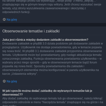
na stronie swojego profilu lub wybierając „Twoje posty” z menu „Więcej…”
znajdującego się w górnym lewym rogu witryny. Jeśli chcesz wyszukać swoje
tematy, użyj strony wyszukiwania zaawansowanego i skorzystaj z
odpowiednich funkcji.
Na górę
Obserwowanie tematów i zakładki
Jaka jest różnica między dodaniem zakładki a obserwowaniem?
Dodawanie zakładek w phpBB 3.0 działa podobnie jak dodawanie zakładek w
przeglądarce. Użytkownik nie dostaje powiadomienia, gdy w temacie pojawia
się nowa treść. W phpBB 3.1 dodawanie zakładek przypomina obserwowanie
tematu. Użytkownik może być powiadamiany, gdy nastąpi aktualizacja tematu
oznaczonego zakładką. Funkcja obserwowania powiadamia użytkownika – w
wybrany przez niego sposób – gdy w obserwowanym temacie bądź forum
pojawiła się nowa treść. Sposoby powiadamiania dla zakładek i
obserwowanych elementów można konfigurować w panelu użytkownika na
karcie „Ustawienia witryny”.
Na górę
W jaki sposób można dodać zakładkę do wybranych tematów lub je
obserwować??
Aby dodać zakładkę do wybranego tematu lub go obserwować, należy kliknąć
odpowiedni odnośnik w menu “Narzędzia tematu” znajdujące się na górze i na