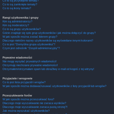
Co to są przyklejone tematy?
Co to są zamknięte tematy?
Co to są ikony tematu?
Rangi użytkownika i grupy
Kim są administratorzy?
Kim są moderatorzy?
Co to są grupy użytkowników?
Gdzie znajduje się spis grup użytkowników i jak można dołączyć do grupy?
W jaki sposób można zostać liderem grupy?
Dlaczego niektóre nazwy użytkowników są wyświetlane innymi kolorami?
Co to jest “Domyślna grupa użytkownika”?
Czym jest odnośnik “Zespół administracyjny”?
Prywatne wiadomości
Nie mogę wysyłać prywatnych wiadomości!
Otrzymuję niechciane prywatne wiadomości!
Otrzymałem/otrzymałam spam lub obraźliwy e-mail od kogoś z tej witryny!
Przyjaciele i wrogowie
Co to jest lista przyjaciół i wrogów?
W jaki sposób można dodawać/usuwać użytkowników z listy przyjaciół lub wrogów?
Przeszukiwanie forów
W jaki sposób można przeszukiwać fora?
Dlaczego moje wyszukiwanie nie zwraca wyników?
Dlaczego moje wyszukiwanie zwraca pustą stronę?!
Jak można wyszukać użytkowników?