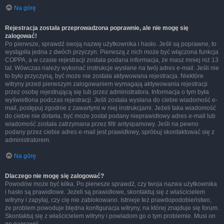
Na górę
Rejestracja została przeprowadzona poprawnie, ale nie mogę się
zalogować!
Po pierwsze, sprawdź swoją nazwę użytkownika i hasło. Jeśli są poprawne, to
wystąpiła jedna z dwóch przyczyn. Pierwszą z nich może być włączona funkcja
COPPA, a w czasie rejestracji została podana informacja, że masz mniej niż 13
lat. Wówczas należy wykonać instrukcje wysłane na twój adres e-mail. Jeśli nie
to było przyczyną, być może nie została aktywowana rejestracja. Niektóre
witryny przed pierwszym zalogowaniem wymagają aktywowania rejestracji
przez osobę rejestrującą się lub przez administratora. Informacja o tym była
wyświetlona podczas rejestracji. Jeśli została wysłana do ciebie wiadomość e-
mail, postępuj zgodnie z zawartymi w niej instrukcjami. Jeżeli taka wiadomość
do ciebie nie dotarła, być może został podany nieprawidłowy adres e-mail lub
wiadomość została zatrzymana przez filtr antyspamowy. Jeśli na pewno
podany przez ciebie adres e-mail jest prawidłowy, spróbuj skontaktować się z
administratorem.
Na górę
Dlaczego nie mogę się zalogować?
Powodów może być kilka. Po pierwsze sprawdź, czy twoja nazwa użytkownika
i hasło są prawidłowe. Jeżeli są prawidłowe, skontaktuj się z właścicielem
witryny i zapytaj, czy cię nie zablokowano. Istnieje też prawdopodobieństwo,
że problem powoduje błędna konfiguracja witryny, na której znajduje się forum.
Skontaktuj się z właścicielem witryny i powiadom go o tym problemie. Musi on