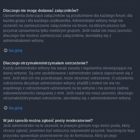
Dlaczego nie mogę dodawać załączników?
Uprawnienia dotyczące załączników są przydzielane dla każdego forum, dla
każdej grupy i dla każdego użytkownika. Administrator witryny mógł nie
zezwolić na zamieszczanie załączników na forum, na którym piszesz lub
przyznał uprawnienia tylko niektórym grupom. Jeśli nadal nie masz jasności,
dlaczego nie możesz zamieszczać załączników, skontaktuj się z
administratorem witryny.
Na górę
Dlaczego otrzymałem/otrzymałam ostrzeżenie?
Każdy administrator witryny ma swoje zasady i regulaminy obowiązujące na
danej witrynie. Są one opublikowane i administrator zaleca zapoznanie się z
nimi. Jeśli ktoś ich nie przestrzegał, może otrzymać ostrzeżenie. O udzieleniu
ostrzeżenia decyduje administrator witryny. phpBB Limited nie ma nic
wspólnego z ostrzeżeniami udzielanymi na tej witrynie i nie ponosi żadnej
odpowiedzialności związanej z nimi. Jeśli nadal nie masz jasności, dlaczego
otrzymałeś/otrzymałaś ostrzeżenie, skontaktuj się z administratorem witryny.
Na górę
W jaki sposób można zgłosić posty moderatorowi?
Jeśli administrator na to zezwolił, w prawym górnym rogu treści posta, który
chcesz zgłosić, powinien być widoczny odpowiedni przycisk. Naciśnięcie tego
przycisku spowoduje przeniesienie cię do formularza, który po jego