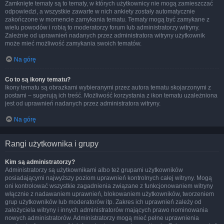
Zamknięte tematy są to tematy, w których użytkownicy nie mogą zamieszczać
odpowiedzi, a wszystkie zawarte w nich ankiety zostały automatycznie
zakończone w momencie zamykania tematu. Tematy mogą być zamykane z
wielu powodów i robią to moderatorzy forum lub administratorzy witryny.
Zależnie od uprawnień nadanych przez administratora witryny użytkownik
może mieć możliwość zamykania swoich tematów.
Na górę
Co to są ikony tematu?
Ikony tematu są obrazkami wybieranymi przez autora tematu skojarzonymi z
postami – sugerują ich treść. Możliwość korzystania z ikon tematu uzależniona
jest od uprawnień nadanych przez administratora witryny.
Na górę
Rangi użytkownika i grupy
Kim są administratorzy?
Administratorzy są użytkownikami albo też grupami użytkowników
posiadającymi najwyższy poziom uprawnień kontrolnych całej witryny. Mogą
oni kontrolować wszystkie zagadnienia związane z funkcjonowaniem witryny
włącznie z nadawaniem uprawnień, blokowaniem użytkowników, tworzeniem
grup użytkowników lub moderatorów itp. Zakres ich uprawnień zależy od
założyciela witryny i innych administratorów mających prawo nominowania
nowych administratorów. Administratorzy mogą mieć pełne uprawnienia