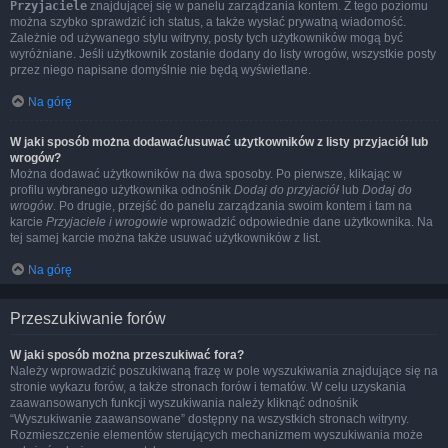
Przyjaciele
znajdującej się w panelu zarządzania kontem. Z tego poziomu
można szybko sprawdzić ich status, a także wysłać prywatną wiadomość.
Zależnie od używanego stylu witryny, posty tych użytkowników mogą być
wyróżniane. Jeśli użytkownik zostanie dodany do listy wrogów, wszystkie posty
przez niego napisane domyślnie nie będą wyświetlane.
Na górę
W jaki sposób można dodawać/usuwać użytkowników z listy przyjaciół lub
wrogów?
Można dodawać użytkowników na dwa sposoby. Po pierwsze, klikając w
profilu wybranego użytkownika odnośnik
Dodaj do przyjaciół
lub
Dodaj do
wrogów
. Po drugie, przejść do panelu zarządzania swoim kontem i tam na
karcie
Przyjaciele i wrogowie
wprowadzić odpowiednie dane użytkownika. Na
tej samej karcie można także usuwać użytkowników z list.
Na górę
Przeszukiwanie forów
W jaki sposób można przeszukiwać fora?
Należy wprowadzić poszukiwaną frazę w pole wyszukiwania znajdujące się na
stronie wykazu forów, a także stronach forów i tematów. W celu uzyskania
zaawansowanych funkcji wyszukiwania należy kliknąć odnośnik
“Wyszukiwanie zaawansowane” dostępny na wszystkich stronach witryny.
Rozmieszczenie elementów sterujących mechanizmem wyszukiwania może