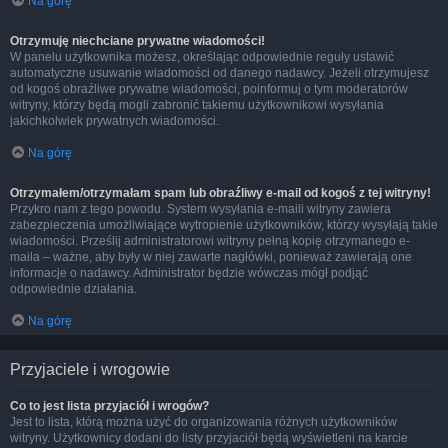
Na górę
Otrzymuję niechciane prywatne wiadomości!
W panelu użytkownika możesz, określając odpowiednie reguły ustawić
automatyczne usuwanie wiadomości od danego nadawcy. Jeżeli otrzymujesz
od kogoś obraźliwe prywatne wiadomości, poinformuj o tym moderatorów
witryny, którzy będą mogli zabronić takiemu użytkownikowi wysyłania
jakichkolwiek prywatnych wiadomości.
Na górę
Otrzymałem/otrzymałam spam lub obraźliwy e-mail od kogoś z tej witryny!
Przykro nam z tego powodu. System wysyłania e-maili witryny zawiera
zabezpieczenia umożliwiające wytropienie użytkowników, którzy wysyłają takie
wiadomości. Prześlij administratorowi witryny pełną kopię otrzymanego e-
maila – ważne, aby były w niej zawarte nagłówki, ponieważ zawierają one
informacje o nadawcy. Administrator będzie wówczas mógł podjąć
odpowiednie działania.
Na górę
Przyjaciele i wrogowie
Co to jest lista przyjaciół i wrogów?
Jest to lista, którą można użyć do organizowania różnych użytkowników
witryny. Użytkownicy dodani do listy przyjaciół będą wyświetleni na karcie