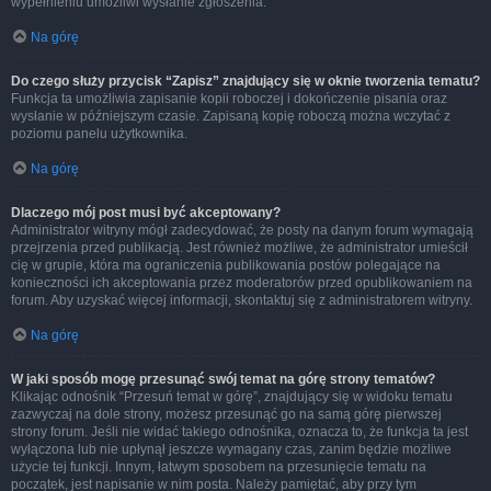
wypełnieniu umożliwi wysłanie zgłoszenia.
Na górę
Do czego służy przycisk “Zapisz” znajdujący się w oknie tworzenia tematu?
Funkcja ta umożliwia zapisanie kopii roboczej i dokończenie pisania oraz
wysłanie w późniejszym czasie. Zapisaną kopię roboczą można wczytać z
poziomu panelu użytkownika.
Na górę
Dlaczego mój post musi być akceptowany?
Administrator witryny mógł zadecydować, że posty na danym forum wymagają
przejrzenia przed publikacją. Jest również możliwe, że administrator umieścił
cię w grupie, która ma ograniczenia publikowania postów polegające na
konieczności ich akceptowania przez moderatorów przed opublikowaniem na
forum. Aby uzyskać więcej informacji, skontaktuj się z administratorem witryny.
Na górę
W jaki sposób mogę przesunąć swój temat na górę strony tematów?
Klikając odnośnik “Przesuń temat w górę”, znajdujący się w widoku tematu
zazwyczaj na dole strony, możesz przesunąć go na samą górę pierwszej
strony forum. Jeśli nie widać takiego odnośnika, oznacza to, że funkcja ta jest
wyłączona lub nie upłynął jeszcze wymagany czas, zanim będzie możliwe
użycie tej funkcji. Innym, łatwym sposobem na przesunięcie tematu na
początek, jest napisanie w nim posta. Należy pamiętać, aby przy tym