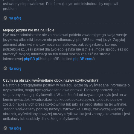
ustawiony nieprawidłowo. Poinformuj o tym administratora, by naprawił
problem.
Na górę
Mojego języka nie ma na liście!
Być może administrator nie zainstalował pakietu zawierającego twoją wersję
językową albo nikt jeszcze nie przetłumaczył phpBB3 na twój język. Zapytaj
administratora witryny czy może zainstalować pakiet językowy, którego
potrzebujesz. Jeśli pakiet dla twojego języka nie istnieje, może spróbujesz go
utworzyć. Więcej informacji na ten temat można znaleźć na stronie
internetowej
phpBB.pl
® lub phpBB Limited
phpBB.com
®
Na górę
Czym są obrazki wyświetlane obok nazwy użytkownika?
Na stronie przeglądania postów, w miejscu, gdzie są wyświetlane informacje o
użytkowniku, mogą być wyświetlane dwa obrazki. Pierwszy obrazek jest
skojarzony z rangą użytkownika. W zależności od używanego stylu jest on w
formie gwiazdek, kwadracików lub kropek pokazujących, jak dużo postów
zostało napisanych przez użytkownika lub jaki jest jego status na tej witrynie.
Jest on wyświetlany poniżej nazwy użytkownika. Drugi, zazwyczaj większy
obrazek, wyświetlany powyżej nazwy użytkownika jest znany jako awatar i jest
unikatowy lub osobisty dla każdego użytkownika.
Na górę