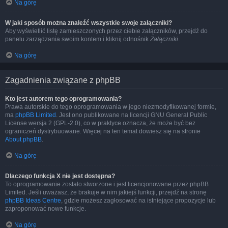
Na górę
W jaki sposób można znaleźć wszystkie swoje załączniki?
Aby wyświetlić listę zamieszczonych przez ciebie załączników, przejdź do
panelu zarządzania swoim kontem i kliknij odnośnik
Załączniki
.
Na górę
Zagadnienia związane z phpBB
Kto jest autorem tego oprogramowania?
Prawa autorskie do tego oprogramowania w jego niezmodyfikowanej formie,
ma
phpBB Limited
. Jest ono publikowane na licencji GNU General Public
License wersja 2 (GPL-2.0), co w praktyce oznacza, że może być bez
ograniczeń dystrybuowane. Więcej na ten temat dowiesz się na stronie
About phpBB
.
Na górę
Dlaczego funkcja X nie jest dostępna?
To oprogramowanie zostało stworzone i jest licencjonowane przez phpBB
Limited. Jeśli uważasz, że brakuje w nim jakiejś funkcji, przejdź na stronę
phpBB Ideas Centre
, gdzie możesz zagłosować na istniejące propozycje lub
zaproponować nowe funkcje.
Na górę