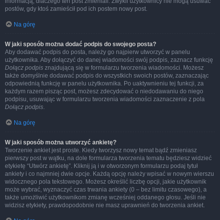
informacją, dlaczego ten post zmieniali. Zwykli użytkownicy nie mogą usuwać
postów, gdy ktoś zamieścił pod ich postem nowy post.
Na górę
W jaki sposób można dodać podpis do swojego posta?
Aby dodawać podpis do posta, należy go najpierw utworzyć w panelu
użytkownika. Aby dołączyć do danej wiadomości swój podpis, zaznacz funkcję
Dołącz podpis
znajdującą się w formularzu tworzenia wiadomości. Możesz
także domyślnie dodawać podpis do wszystkich swoich postów, zaznaczając
odpowiednią funkcję w panelu użytkownika. Po uaktywnieniu tej funkcji, za
każdym razem pisząc post, możesz zdecydować o niedodawaniu do niego
podpisu, usuwając w formularzu tworzenia wiadomości zaznaczenie z pola
Dołącz podpis
.
Na górę
W jaki sposób można utworzyć ankietę?
Tworzenie ankiet jest proste. Kiedy tworzysz nowy temat bądź zmieniasz
pierwszy post w wątku, na dole formularza tworzenia tematu będziesz widzieć
etykietę “Utwórz ankietę”. Kliknij ją i w otworzonym formularzu podaj tytuł
ankiety i co najmniej dwie opcje. Każdą opcję należy wpisać w nowym wierszu
widocznego pola tekstowego. Możesz określić liczbę opcji, jakie użytkownik
może wybrać, wyznaczyć czas trwania ankiety (0 – bez limitu czasowego), a
także umożliwić użytkownikom zmianę wcześniej oddanego głosu. Jeśli nie
widzisz etykiety, prawdopodobnie nie masz uprawnień do tworzenia ankiet.