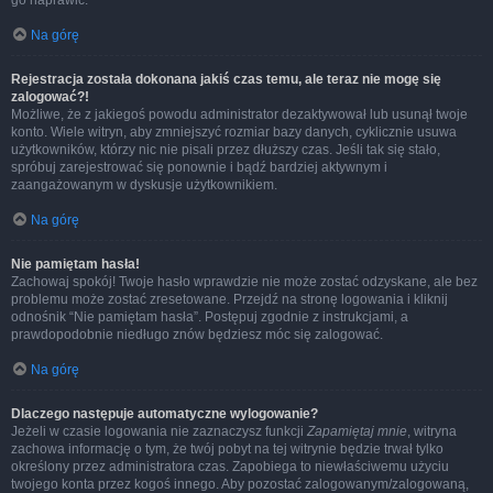
go naprawić.
Na górę
Rejestracja została dokonana jakiś czas temu, ale teraz nie mogę się
zalogować?!
Możliwe, że z jakiegoś powodu administrator dezaktywował lub usunął twoje
konto. Wiele witryn, aby zmniejszyć rozmiar bazy danych, cyklicznie usuwa
użytkowników, którzy nic nie pisali przez dłuższy czas. Jeśli tak się stało,
spróbuj zarejestrować się ponownie i bądź bardziej aktywnym i
zaangażowanym w dyskusje użytkownikiem.
Na górę
Nie pamiętam hasła!
Zachowaj spokój! Twoje hasło wprawdzie nie może zostać odzyskane, ale bez
problemu może zostać zresetowane. Przejdź na stronę logowania i kliknij
odnośnik “Nie pamiętam hasła”. Postępuj zgodnie z instrukcjami, a
prawdopodobnie niedługo znów będziesz móc się zalogować.
Na górę
Dlaczego następuje automatyczne wylogowanie?
Jeżeli w czasie logowania nie zaznaczysz funkcji
Zapamiętaj mnie
, witryna
zachowa informację o tym, że twój pobyt na tej witrynie będzie trwał tylko
określony przez administratora czas. Zapobiega to niewłaściwemu użyciu
twojego konta przez kogoś innego. Aby pozostać zalogowanym/zalogowaną,