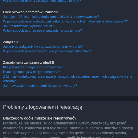
W jaki sposób można znaleźć swoje posty i tematy?
Obserwowanie tematów i zakładki
Jaka jest różnica między dodaniem zakładki a obserwowaniem?
W jaki sposób można dodać zakładkę do wybranych tematów lub je obserwować??
Jak obserwować wybrane forum?
W jaki sposób usunąć obserwowanie forum, tematu?
Załączniki
Jakie typy załączników są dozwolone na tej witrynie?
W jaki sposób można znaleźć wszystkie swoje załączniki?
Zagadnienia związane z phpBB
Kto jest autorem tego oprogramowania?
Dlaczego funkcja X nie jest dostępna?
Z kim się kontaktować w sprawach nadużyć lub zagadnień prawnych związanych z tą
witryną?
Jak nawiązać kontakt z administratorem witryny?
Problemy z logowaniem i rejestracją
Dlaczego w ogóle muszę się rejestrować?
Możliwe, że nie musisz. To od administratora witryny zależy czy, aby pisać
wiadomości, konieczna jest rejestracja. Niemniej rejestracja umożliwia dostęp
do dodatkowych funkcji niedostępnych dla gości, takich jak własny awatar,