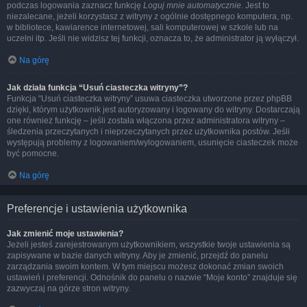
podczas logowania zaznacz funkcję
Loguj mnie automatycznie
. Jest to
niezalecane, jeżeli korzystasz z witryny z ogólnie dostępnego komputera, np.
w bibliotece, kawiarence internetowej, sali komputerowej w szkole lub na
uczelni itp. Jeśli nie widzisz tej funkcji, oznacza to, że administrator ją wyłączył.
Na górę
Jak działa funkcja “Usuń ciasteczka witryny”?
Funkcja “Usuń ciasteczka witryny” usuwa ciasteczka utworzone przez phpBB
dzięki, którym użytkownik jest autoryzowany i logowany do witryny. Dostarczają
one również funkcję – jeśli została włączona przez administratora witryny –
śledzenia przeczytanych i nieprzeczytanych przez użytkownika postów. Jeśli
występują problemy z logowaniem/wylogowaniem, usunięcie ciasteczek może
być pomocne.
Na górę
Preferencje i ustawienia użytkownika
Jak zmienić moje ustawienia?
Jeżeli jesteś zarejestrowanym użytkownikiem, wszystkie twoje ustawienia są
zapisywane w bazie danych witryny. Aby je zmienić, przejdź do panelu
zarządzania swoim kontem. W tym miejscu możesz dokonać zmian swoich
ustawień i preferencji. Odnośnik do panelu o nazwie “Moje konto” znajduje się
zazwyczaj na górze stron witryny.