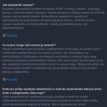
Jak wyświetlić awatar?
W panelu zarządzania kontem na karcie „Profil” w sekcji „Awatar”, używając
jednej z czterech metod: Gravatar, Galeria awatarów, Zdalny awatar lub Prześlij
awatar, można dodać awatar. Wyświetlanie awatarów i sposób ich
wyświetlania są uzależnione od administratora witryny. Jeśli nie można
używać awatarów na danej witrynie, należy skontaktować się z jej
administratorem.
Na górę
Co to jest ranga i jak można ją zmienić?
Rangi wyświetlane pod nazwami użytkowników oznaczają, ile postów dany
użytkownik napisał lub jaki ma status na forum, np. moderatora czy
administratora. Użytkownicy nie mogą bezpośrednio zmieniać stylu rang,
ponieważ ustawia je administrator witryny. Nie należy pisać postów tylko po to,
aby zwiększyć swój licznik postów i przez to swoją rangę. Większość witryn nie
toleruje takich działań i moderator lub administrator obniży licznik postów
takiego użytkownika.
Na górę
Podczas próby wysłania wiadomości e-mail do użytkownika witryna prosi
mnie o zalogowanie. Dlaczego?
Tylko zarejestrowani użytkownicy mogą wysyłać e-maile do innych
użytkowników przez wbudowany formularz wysyłania e-maili i tylko wtedy,
jeżeli administrator włączył tę funkcję. Ma to zabezpieczać przed