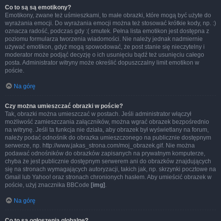
Co to są są emotikony?
Emotikony, zwane też uśmieszkami, to małe obrazki, które mogą być użyte do
wyrażania emocji. Do wyrażania emocji można też stosować krótkie kody, np. :)
oznacza radość, podczas gdy :( smutek. Pełna lista emotikon jest dostępna z
poziomu formularza tworzenia wiadomości. Nie należy jednak nadmiernie
używać emotikon, gdyż mogą spowodować, że post stanie się nieczytelny i
moderator może podjąć decyzję o ich usunięciu bądź też usunięciu całego
posta. Administrator witryny może określić dopuszczalny limit emotikon w
poście.
Na górę
Czy można umieszczać obrazki w poście?
Tak, obrazki można umieszczać w postach. Jeśli administrator włączył
możliwość zamieszczania załączników, można wgrać obrazek bezpośrednio
na witrynę. Jeśli ta funkcja nie działa, aby obrazek był wyświetlany na forum,
należy podać odnośnik do obrazka umieszczonego na publicznie dostępnym
serwerze, np. http://www.jakas_strona.com/moj_obrazek.gif. Nie można
podawać odnośników do obrazków zapisanych na prywatnym komputerze,
chyba że jest publicznie dostępnym serwerem ani do obrazków znajdujących
się na stronach wymagających autoryzacji, takich jak, np. skrzynki pocztowe na
Gmail lub Yahoo! oraz stronach chronionych hasłem. Aby umieścić obrazek w
poście, użyj znacznika BBCode
[img]
.
Na górę
Co to są ogłoszenia globalne?