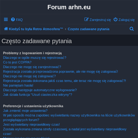
Forum arhn.eu
FAQ
Zarejestruj się
Zaloguj się
S
Kiedyś tu była Retro Atmosfera™
Często zadawane pytania
z
Często zadawane pytania
u
k
Problemy z logowaniem i rejestracją
Dlaczego w ogóle muszę się rejestrować?
a
Co to jest COPPA?
j
Dlaczego nie mogę się zarejestrować?
Rejestracja została przeprowadzona poprawnie, ale nie mogę się zalogować!
Dlaczego nie mogę się zalogować?
Rejestracja została dokonana jakiś czas temu, ale teraz nie mogę się zalogować?!
Nie pamiętam hasła!
Dlaczego następuje automatyczne wylogowanie?
Jak działa funkcja “Usuń ciasteczka witryny”?
Preferencje i ustawienia użytkownika
Jak zmienić moje ustawienia?
W jaki sposób można zapobiec wyświetlaniu nazwy użytkownika na liście użytkowników
przeglądających forum?
Jest wyświetlany nieprawidłowy czas!
Została wykonana zmiana strefy czasowej, a nadal jest wyświetlany nieprawidłowy
czas!