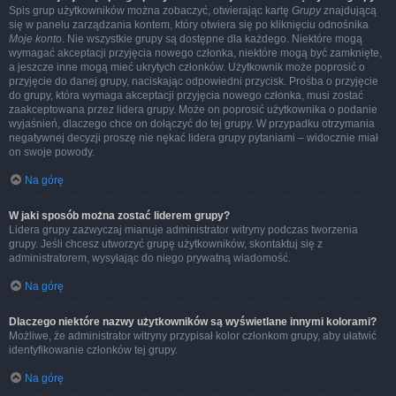
Spis grup użytkowników można zobaczyć, otwierając kartę
Grupy
znajdującą
się w panelu zarządzania kontem, który otwiera się po kliknięciu odnośnika
Moje konto
. Nie wszystkie grupy są dostępne dla każdego. Niektóre mogą
wymagać akceptacji przyjęcia nowego członka, niektóre mogą być zamknięte,
a jeszcze inne mogą mieć ukrytych członków. Użytkownik może poprosić o
przyjęcie do danej grupy, naciskając odpowiedni przycisk. Prośba o przyjęcie
do grupy, która wymaga akceptacji przyjęcia nowego członka, musi zostać
zaakceptowana przez lidera grupy. Może on poprosić użytkownika o podanie
wyjaśnień, dlaczego chce on dołączyć do tej grupy. W przypadku otrzymania
negatywnej decyzji proszę nie nękać lidera grupy pytaniami – widocznie miał
on swoje powody.
Na górę
W jaki sposób można zostać liderem grupy?
Lidera grupy zazwyczaj mianuje administrator witryny podczas tworzenia
grupy. Jeśli chcesz utworzyć grupę użytkowników, skontaktuj się z
administratorem, wysyłając do niego prywatną wiadomość.
Na górę
Dlaczego niektóre nazwy użytkowników są wyświetlane innymi kolorami?
Możliwe, że administrator witryny przypisał kolor członkom grupy, aby ułatwić
identyfikowanie członków tej grupy.
Na górę