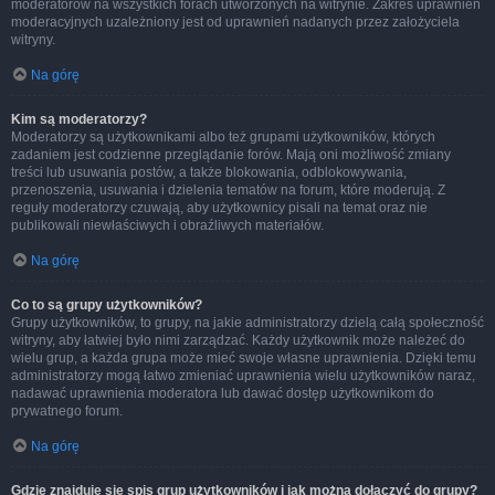
moderatorów na wszystkich forach utworzonych na witrynie. Zakres uprawnień
moderacyjnych uzależniony jest od uprawnień nadanych przez założyciela
witryny.
Na górę
Kim są moderatorzy?
Moderatorzy są użytkownikami albo też grupami użytkowników, których
zadaniem jest codzienne przeglądanie forów. Mają oni możliwość zmiany
treści lub usuwania postów, a także blokowania, odblokowywania,
przenoszenia, usuwania i dzielenia tematów na forum, które moderują. Z
reguły moderatorzy czuwają, aby użytkownicy pisali na temat oraz nie
publikowali niewłaściwych i obraźliwych materiałów.
Na górę
Co to są grupy użytkowników?
Grupy użytkowników, to grupy, na jakie administratorzy dzielą całą społeczność
witryny, aby łatwiej było nimi zarządzać. Każdy użytkownik może należeć do
wielu grup, a każda grupa może mieć swoje własne uprawnienia. Dzięki temu
administratorzy mogą łatwo zmieniać uprawnienia wielu użytkowników naraz,
nadawać uprawnienia moderatora lub dawać dostęp użytkownikom do
prywatnego forum.
Na górę
Gdzie znajduje się spis grup użytkowników i jak można dołączyć do grupy?