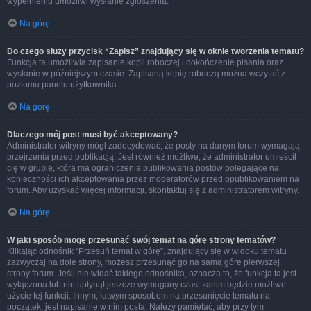
wypełnieniu umożliwi wysłanie zgłoszenia.
Na górę
Do czego służy przycisk “Zapisz” znajdujący się w oknie tworzenia tematu?
Funkcja ta umożliwia zapisanie kopii roboczej i dokończenie pisania oraz
wysłanie w późniejszym czasie. Zapisaną kopię roboczą można wczytać z
poziomu panelu użytkownika.
Na górę
Dlaczego mój post musi być akceptowany?
Administrator witryny mógł zadecydować, że posty na danym forum wymagają
przejrzenia przed publikacją. Jest również możliwe, że administrator umieścił
cię w grupie, która ma ograniczenia publikowania postów polegające na
konieczności ich akceptowania przez moderatorów przed opublikowaniem na
forum. Aby uzyskać więcej informacji, skontaktuj się z administratorem witryny.
Na górę
W jaki sposób mogę przesunąć swój temat na górę strony tematów?
Klikając odnośnik “Przesuń temat w górę”, znajdujący się w widoku tematu
zazwyczaj na dole strony, możesz przesunąć go na samą górę pierwszej
strony forum. Jeśli nie widać takiego odnośnika, oznacza to, że funkcja ta jest
wyłączona lub nie upłynął jeszcze wymagany czas, zanim będzie możliwe
użycie tej funkcji. Innym, łatwym sposobem na przesunięcie tematu na
początek, jest napisanie w nim posta. Należy pamiętać, aby przy tym