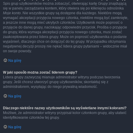
Spis grup użytkowników można zobaczyć, otwierając kartę
Grupy
znajdującą
się w panelu zarządzania kontem, który otwiera się po kliknięciu odnośnika
Moje konto
. Nie wszystkie grupy są dostępne dla każdego. Niektóre mogą
wymagać akceptacji przyjęcia nowego członka, niektóre mogą być zamknięte,
a jeszcze inne mogą mieć ukrytych członków. Użytkownik może poprosić o
przyjęcie do danej grupy, naciskając odpowiedni przycisk. Prośba o przyjęcie
do grupy, która wymaga akceptacji przyjęcia nowego członka, musi zostać
zaakceptowana przez lidera grupy. Może on poprosić użytkownika o podanie
wyjaśnień, dlaczego chce on dołączyć do tej grupy. W przypadku otrzymania
negatywnej decyzji proszę nie nękać lidera grupy pytaniami – widocznie miał
on swoje powody.
Na górę
W jaki sposób można zostać liderem grupy?
Lidera grupy zazwyczaj mianuje administrator witryny podczas tworzenia
grupy. Jeśli chcesz utworzyć grupę użytkowników, skontaktuj się z
administratorem, wysyłając do niego prywatną wiadomość.
Na górę
Dlaczego niektóre nazwy użytkowników są wyświetlane innymi kolorami?
Możliwe, że administrator witryny przypisał kolor członkom grupy, aby ułatwić
identyfikowanie członków tej grupy.
Na górę