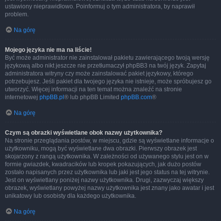
ustawiony nieprawidłowo. Poinformuj o tym administratora, by naprawił
problem.
Na górę
Mojego języka nie ma na liście!
Być może administrator nie zainstalował pakietu zawierającego twoją wersję
językową albo nikt jeszcze nie przetłumaczył phpBB3 na twój język. Zapytaj
administratora witryny czy może zainstalować pakiet językowy, którego
potrzebujesz. Jeśli pakiet dla twojego języka nie istnieje, może spróbujesz go
utworzyć. Więcej informacji na ten temat można znaleźć na stronie
internetowej
phpBB.pl
® lub phpBB Limited
phpBB.com
®
Na górę
Czym są obrazki wyświetlane obok nazwy użytkownika?
Na stronie przeglądania postów, w miejscu, gdzie są wyświetlane informacje o
użytkowniku, mogą być wyświetlane dwa obrazki. Pierwszy obrazek jest
skojarzony z rangą użytkownika. W zależności od używanego stylu jest on w
formie gwiazdek, kwadracików lub kropek pokazujących, jak dużo postów
zostało napisanych przez użytkownika lub jaki jest jego status na tej witrynie.
Jest on wyświetlany poniżej nazwy użytkownika. Drugi, zazwyczaj większy
obrazek, wyświetlany powyżej nazwy użytkownika jest znany jako awatar i jest
unikatowy lub osobisty dla każdego użytkownika.
Na górę