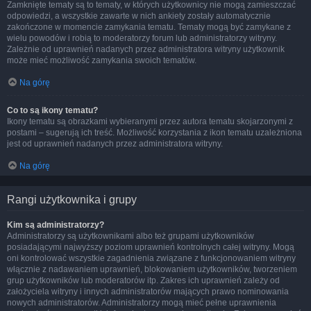
Zamknięte tematy są to tematy, w których użytkownicy nie mogą zamieszczać
odpowiedzi, a wszystkie zawarte w nich ankiety zostały automatycznie
zakończone w momencie zamykania tematu. Tematy mogą być zamykane z
wielu powodów i robią to moderatorzy forum lub administratorzy witryny.
Zależnie od uprawnień nadanych przez administratora witryny użytkownik
może mieć możliwość zamykania swoich tematów.
Na górę
Co to są ikony tematu?
Ikony tematu są obrazkami wybieranymi przez autora tematu skojarzonymi z
postami – sugerują ich treść. Możliwość korzystania z ikon tematu uzależniona
jest od uprawnień nadanych przez administratora witryny.
Na górę
Rangi użytkownika i grupy
Kim są administratorzy?
Administratorzy są użytkownikami albo też grupami użytkowników
posiadającymi najwyższy poziom uprawnień kontrolnych całej witryny. Mogą
oni kontrolować wszystkie zagadnienia związane z funkcjonowaniem witryny
włącznie z nadawaniem uprawnień, blokowaniem użytkowników, tworzeniem
grup użytkowników lub moderatorów itp. Zakres ich uprawnień zależy od
założyciela witryny i innych administratorów mających prawo nominowania
nowych administratorów. Administratorzy mogą mieć pełne uprawnienia