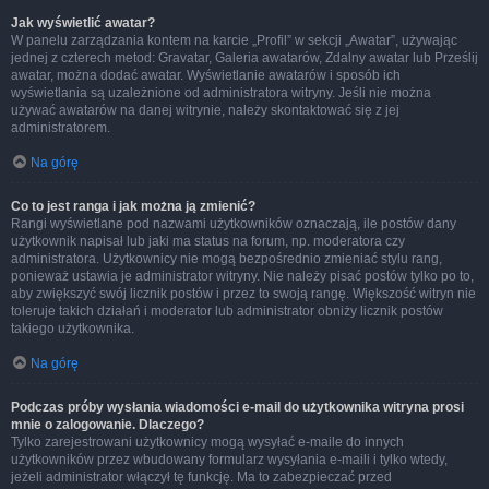
Jak wyświetlić awatar?
W panelu zarządzania kontem na karcie „Profil” w sekcji „Awatar”, używając
jednej z czterech metod: Gravatar, Galeria awatarów, Zdalny awatar lub Prześlij
awatar, można dodać awatar. Wyświetlanie awatarów i sposób ich
wyświetlania są uzależnione od administratora witryny. Jeśli nie można
używać awatarów na danej witrynie, należy skontaktować się z jej
administratorem.
Na górę
Co to jest ranga i jak można ją zmienić?
Rangi wyświetlane pod nazwami użytkowników oznaczają, ile postów dany
użytkownik napisał lub jaki ma status na forum, np. moderatora czy
administratora. Użytkownicy nie mogą bezpośrednio zmieniać stylu rang,
ponieważ ustawia je administrator witryny. Nie należy pisać postów tylko po to,
aby zwiększyć swój licznik postów i przez to swoją rangę. Większość witryn nie
toleruje takich działań i moderator lub administrator obniży licznik postów
takiego użytkownika.
Na górę
Podczas próby wysłania wiadomości e-mail do użytkownika witryna prosi
mnie o zalogowanie. Dlaczego?
Tylko zarejestrowani użytkownicy mogą wysyłać e-maile do innych
użytkowników przez wbudowany formularz wysyłania e-maili i tylko wtedy,
jeżeli administrator włączył tę funkcję. Ma to zabezpieczać przed