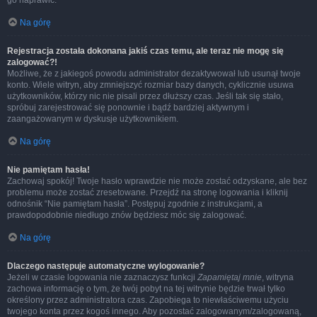
go naprawić.
Na górę
Rejestracja została dokonana jakiś czas temu, ale teraz nie mogę się
zalogować?!
Możliwe, że z jakiegoś powodu administrator dezaktywował lub usunął twoje
konto. Wiele witryn, aby zmniejszyć rozmiar bazy danych, cyklicznie usuwa
użytkowników, którzy nic nie pisali przez dłuższy czas. Jeśli tak się stało,
spróbuj zarejestrować się ponownie i bądź bardziej aktywnym i
zaangażowanym w dyskusje użytkownikiem.
Na górę
Nie pamiętam hasła!
Zachowaj spokój! Twoje hasło wprawdzie nie może zostać odzyskane, ale bez
problemu może zostać zresetowane. Przejdź na stronę logowania i kliknij
odnośnik “Nie pamiętam hasła”. Postępuj zgodnie z instrukcjami, a
prawdopodobnie niedługo znów będziesz móc się zalogować.
Na górę
Dlaczego następuje automatyczne wylogowanie?
Jeżeli w czasie logowania nie zaznaczysz funkcji
Zapamiętaj mnie
, witryna
zachowa informację o tym, że twój pobyt na tej witrynie będzie trwał tylko
określony przez administratora czas. Zapobiega to niewłaściwemu użyciu
twojego konta przez kogoś innego. Aby pozostać zalogowanym/zalogowaną,