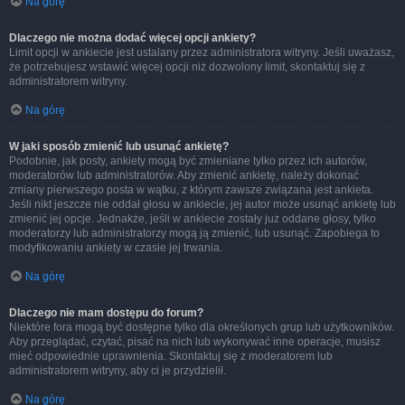
Na górę
Dlaczego nie można dodać więcej opcji ankiety?
Limit opcji w ankiecie jest ustalany przez administratora witryny. Jeśli uważasz,
że potrzebujesz wstawić więcej opcji niż dozwolony limit, skontaktuj się z
administratorem witryny.
Na górę
W jaki sposób zmienić lub usunąć ankietę?
Podobnie, jak posty, ankiety mogą być zmieniane tylko przez ich autorów,
moderatorów lub administratorów. Aby zmienić ankietę, należy dokonać
zmiany pierwszego posta w wątku, z którym zawsze związana jest ankieta.
Jeśli nikt jeszcze nie oddał głosu w ankiecie, jej autor może usunąć ankietę lub
zmienić jej opcje. Jednakże, jeśli w ankiecie zostały już oddane głosy, tylko
moderatorzy lub administratorzy mogą ją zmienić, lub usunąć. Zapobiega to
modyfikowaniu ankiety w czasie jej trwania.
Na górę
Dlaczego nie mam dostępu do forum?
Niektóre fora mogą być dostępne tylko dla określonych grup lub użytkowników.
Aby przeglądać, czytać, pisać na nich lub wykonywać inne operacje, musisz
mieć odpowiednie uprawnienia. Skontaktuj się z moderatorem lub
administratorem witryny, aby ci je przydzielił.
Na górę