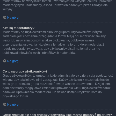
moderatorów na wszystkich forach utworzonych na witrynie. Zakres uprawnień
moderacyjnych uzależniony jest od uprawnień nadanych przez założyciela
witryny.
Na górę
Kim są moderatorzy?
Moderatorzy są użytkownikami albo też grupami użytkowników, których
zadaniem jest codzienne przeglądanie forów. Mają oni możliwość zmiany
treści lub usuwania postów, a także blokowania, odblokowywania,
przenoszenia, usuwania i dzielenia tematów na forum, które moderują. Z
reguły moderatorzy czuwają, aby użytkownicy pisali na temat oraz nie
publikowali niewłaściwych i obraźliwych materiałów.
Na górę
Co to są grupy użytkowników?
Grupy użytkowników, to grupy, na jakie administratorzy dzielą całą społeczność
witryny, aby łatwiej było nimi zarządzać. Każdy użytkownik może należeć do
wielu grup, a każda grupa może mieć swoje własne uprawnienia. Dzięki temu
administratorzy mogą łatwo zmieniać uprawnienia wielu użytkowników naraz,
nadawać uprawnienia moderatora lub dawać dostęp użytkownikom do
prywatnego forum.
Na górę
Gdzie znajduje się spis grup użytkowników i jak można dołączyć do grupy?