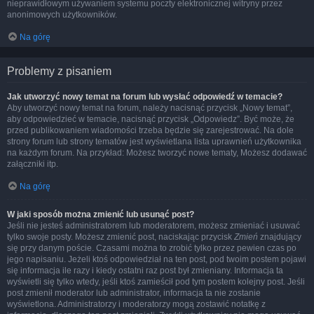
nieprawidłowym używaniem systemu poczty elektronicznej witryny przez
anonimowych użytkowników.
Na górę
Problemy z pisaniem
Jak utworzyć nowy temat na forum lub wysłać odpowiedź w temacie?
Aby utworzyć nowy temat na forum, należy nacisnąć przycisk „Nowy temat”,
aby odpowiedzieć w temacie, nacisnąć przycisk „Odpowiedz”. Być może, że
przed publikowaniem wiadomości trzeba będzie się zarejestrować. Na dole
strony forum lub strony tematów jest wyświetlana lista uprawnień użytkownika
na każdym forum. Na przykład: Możesz tworzyć nowe tematy, Możesz dodawać
załączniki itp.
Na górę
W jaki sposób można zmienić lub usunąć post?
Jeśli nie jesteś administratorem lub moderatorem, możesz zmieniać i usuwać
tylko swoje posty. Możesz zmienić post, naciskając przycisk
Zmień
znajdujący
się przy danym poście. Czasami można to zrobić tylko przez pewien czas po
jego napisaniu. Jeżeli ktoś odpowiedział na ten post, pod twoim postem pojawi
się informacja ile razy i kiedy ostatni raz post był zmieniany. Informacja ta
wyświetli się tylko wtedy, jeśli ktoś zamieścił pod tym postem kolejny post. Jeśli
post zmienił moderator lub administrator, informacja ta nie zostanie
wyświetlona. Administratorzy i moderatorzy mogą zostawić notatkę z