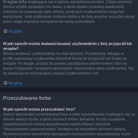
Przyjaciele
znajdującej się w panelu zarządzania kontem. Z tego poziomu
można szybko sprawdzić ich status, a także wysłać prywatną wiadomość.
Zależnie od używanego stylu witryny, posty tych użytkowników mogą być
wyróżniane. Jeśli użytkownik zostanie dodany do listy wrogów, wszystkie posty
przez niego napisane domyślnie nie będą wyświetlane.
Na górę
W jaki sposób można dodawać/usuwać użytkowników z listy przyjaciół lub
wrogów?
Można dodawać użytkowników na dwa sposoby. Po pierwsze, klikając w
profilu wybranego użytkownika odnośnik
Dodaj do przyjaciół
lub
Dodaj do
wrogów
. Po drugie, przejść do panelu zarządzania swoim kontem i tam na
karcie
Przyjaciele i wrogowie
wprowadzić odpowiednie dane użytkownika. Na
tej samej karcie można także usuwać użytkowników z list.
Na górę
Przeszukiwanie forów
W jaki sposób można przeszukiwać fora?
Należy wprowadzić poszukiwaną frazę w pole wyszukiwania znajdujące się na
stronie wykazu forów, a także stronach forów i tematów. W celu uzyskania
zaawansowanych funkcji wyszukiwania należy kliknąć odnośnik
“Wyszukiwanie zaawansowane” dostępny na wszystkich stronach witryny.
Rozmieszczenie elementów sterujących mechanizmem wyszukiwania może