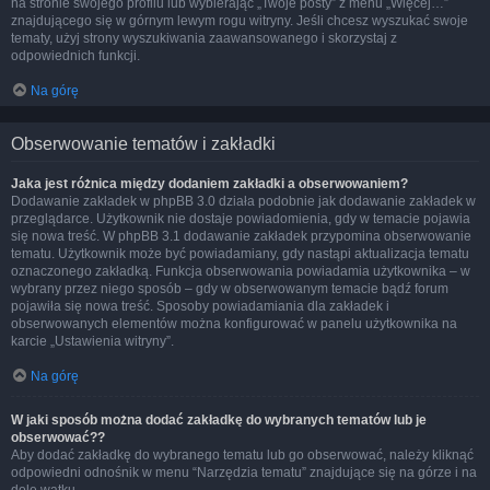
na stronie swojego profilu lub wybierając „Twoje posty” z menu „Więcej…”
znajdującego się w górnym lewym rogu witryny. Jeśli chcesz wyszukać swoje
tematy, użyj strony wyszukiwania zaawansowanego i skorzystaj z
odpowiednich funkcji.
Na górę
Obserwowanie tematów i zakładki
Jaka jest różnica między dodaniem zakładki a obserwowaniem?
Dodawanie zakładek w phpBB 3.0 działa podobnie jak dodawanie zakładek w
przeglądarce. Użytkownik nie dostaje powiadomienia, gdy w temacie pojawia
się nowa treść. W phpBB 3.1 dodawanie zakładek przypomina obserwowanie
tematu. Użytkownik może być powiadamiany, gdy nastąpi aktualizacja tematu
oznaczonego zakładką. Funkcja obserwowania powiadamia użytkownika – w
wybrany przez niego sposób – gdy w obserwowanym temacie bądź forum
pojawiła się nowa treść. Sposoby powiadamiania dla zakładek i
obserwowanych elementów można konfigurować w panelu użytkownika na
karcie „Ustawienia witryny”.
Na górę
W jaki sposób można dodać zakładkę do wybranych tematów lub je
obserwować??
Aby dodać zakładkę do wybranego tematu lub go obserwować, należy kliknąć
odpowiedni odnośnik w menu “Narzędzia tematu” znajdujące się na górze i na