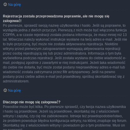
Na górę
Rejestracja została przeprowadzona poprawnie, ale nie mogę się
zalogować!
Po pierwsze, sprawdź swoją nazwę użytkownika i hasło. Jeśli są poprawne, to
wystąpiła jedna z dwóch przyczyn. Pierwszą z nich może być włączona funkcja
COPPA, a w czasie rejestracji została podana informacja, że masz mniej niż 13
lat. Wówczas należy wykonać instrukcje wysłane na twój adres e-mail. Jeśli nie
to było przyczyną, być może nie została aktywowana rejestracja. Niektóre
witryny przed pierwszym zalogowaniem wymagają aktywowania rejestracji
przez osobę rejestrującą się lub przez administratora. Informacja o tym była
wyświetlona podczas rejestracji. Jeśli została wysłana do ciebie wiadomość e-
mail, postępuj zgodnie z zawartymi w niej instrukcjami. Jeżeli taka wiadomość
do ciebie nie dotarła, być może został podany nieprawidłowy adres e-mail lub
wiadomość została zatrzymana przez filtr antyspamowy. Jeśli na pewno
podany przez ciebie adres e-mail jest prawidłowy, spróbuj skontaktować się z
administratorem.
Na górę
Dlaczego nie mogę się zalogować?
Powodów może być kilka. Po pierwsze sprawdź, czy twoja nazwa użytkownika
i hasło są prawidłowe. Jeżeli są prawidłowe, skontaktuj się z właścicielem
witryny i zapytaj, czy cię nie zablokowano. Istnieje też prawdopodobieństwo,
że problem powoduje błędna konfiguracja witryny, na której znajduje się forum.
Skontaktuj się z właścicielem witryny i powiadom go o tym problemie. Musi on