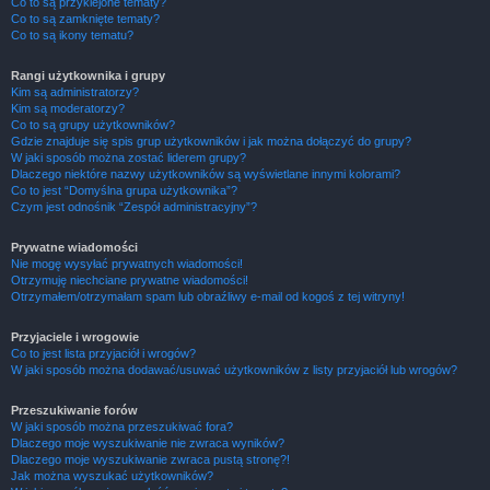
Co to są przyklejone tematy?
Co to są zamknięte tematy?
Co to są ikony tematu?
Rangi użytkownika i grupy
Kim są administratorzy?
Kim są moderatorzy?
Co to są grupy użytkowników?
Gdzie znajduje się spis grup użytkowników i jak można dołączyć do grupy?
W jaki sposób można zostać liderem grupy?
Dlaczego niektóre nazwy użytkowników są wyświetlane innymi kolorami?
Co to jest “Domyślna grupa użytkownika”?
Czym jest odnośnik “Zespół administracyjny”?
Prywatne wiadomości
Nie mogę wysyłać prywatnych wiadomości!
Otrzymuję niechciane prywatne wiadomości!
Otrzymałem/otrzymałam spam lub obraźliwy e-mail od kogoś z tej witryny!
Przyjaciele i wrogowie
Co to jest lista przyjaciół i wrogów?
W jaki sposób można dodawać/usuwać użytkowników z listy przyjaciół lub wrogów?
Przeszukiwanie forów
W jaki sposób można przeszukiwać fora?
Dlaczego moje wyszukiwanie nie zwraca wyników?
Dlaczego moje wyszukiwanie zwraca pustą stronę?!
Jak można wyszukać użytkowników?