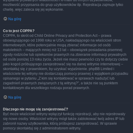
wysyłanie prywatnych wiadomości i e-maili do innych użytkowników,
możliwość przypisania do grup użytkowników itp. Rejestracja zajmuje tylko
chwilę, więc zaleca się jej wykonanie.
Na górę
Co to jest COPPA?
COPPA, to skrót od Child Online Privacy and Protection Act – prawa
obowiązującego od 1998 roku w USA, nakładającego na właścicieli stron
internetowych, które potencjalnie mogą zbierać informacje od osób
małoletnich – mających mniej niż 13 lat – obowiązek posiadania pisemnej
zgody rodziców lub opiekunów prawnych na zbieranie informacji prywatnych
od osób poniżej 13 roku życia. Jeżeli nie masz pewności czy to dotyczy ciebie
jako kogoś próbującego zarejestrować się na danej witrynie internetowej –
skontaktuj się z prawnikiem, by uzyskać wyjaśnienie. phpBB Limited i
właściciele tej witryny nie dostarczają pomocy prawnej z wyjątkiem przypadku
opisanego w pytaniu „Z kim się kontaktować w sprawach nadużyć lub
zagadnień prawnych związanych z tą witryną?”, a także nie są punktem
kontaktowym dla wszelkiego rodzaju porad prawnych.
Na górę
Dlaczego nie mogę się zarejestrować?
Być może właściciel witryny wyłączył funkcję rejestracji, aby nie rejestrowały
się nowe osoby. Właściciel witryny mógł także zablokować twój adres IP lub
zabronił nazwy użytkownika, którą próbujesz zarejestrować. W sprawie
pomocy skontaktuj się z administratorem witryny.