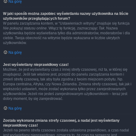
Na górę
W jaki sposób można zapobiec wyświetlaniu nazwy użytkownika na liście
użytkowników przeglądających forum?
W panelu zarządzania kontem, w “Ustawieniach witryny” znajduje się funkcja
Nie pokazuj statusu online
. Włącz tę funkcję, zaznaczając
Tak
. Nazwa
użytkownika będzie wyświetlana tylko dla administratorów, moderatorów i dla
ciebie. Twoja obecność na witrynie będzie wykazana w liczbie ukrytych
użytkowników.
Na górę
Jest wyświetlany nieprawidłowy czas!
Możliwe, że jest wyświetlany czas z innej strefy czasowej, niż ta, w której się
znajdujesz. Jeśli tak właśnie jest, przejdź do panelu zarządzania kontem i
zmień strefę czasową, tak aby była zgodna z twoim miejscem pobytu. Np.
Europa centralna, Afryka, czy Nowa Zelandia. Zmiana strefy czasowej, tak jak i
większości ustawień, może zostać wykonana tylko przez zarejestrowanych
użytkowników. Jeżeli nie jesteś zarejestrowanym użytkownikiem – teraz jest
dobry moment, by się zarejestrować.
Na górę
Została wykonana zmiana strefy czasowej, a nadal jest wyświetlany
nieprawidłowy czas!
Jeżeli na pewno strefa czasowa została ustawiona prawidłowo, a czas nadal
jest wyświetlany nieprawidłowo, oznacza to, że czas na serwerze jest