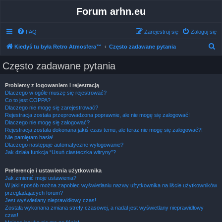
Forum arhn.eu
FAQ
Zarejestruj się
Zaloguj się
S
Kiedyś tu była Retro Atmosfera™
Często zadawane pytania
z
Często zadawane pytania
u
k
Problemy z logowaniem i rejestracją
Dlaczego w ogóle muszę się rejestrować?
a
Co to jest COPPA?
j
Dlaczego nie mogę się zarejestrować?
Rejestracja została przeprowadzona poprawnie, ale nie mogę się zalogować!
Dlaczego nie mogę się zalogować?
Rejestracja została dokonana jakiś czas temu, ale teraz nie mogę się zalogować?!
Nie pamiętam hasła!
Dlaczego następuje automatyczne wylogowanie?
Jak działa funkcja “Usuń ciasteczka witryny”?
Preferencje i ustawienia użytkownika
Jak zmienić moje ustawienia?
W jaki sposób można zapobiec wyświetlaniu nazwy użytkownika na liście użytkowników
przeglądających forum?
Jest wyświetlany nieprawidłowy czas!
Została wykonana zmiana strefy czasowej, a nadal jest wyświetlany nieprawidłowy
czas!