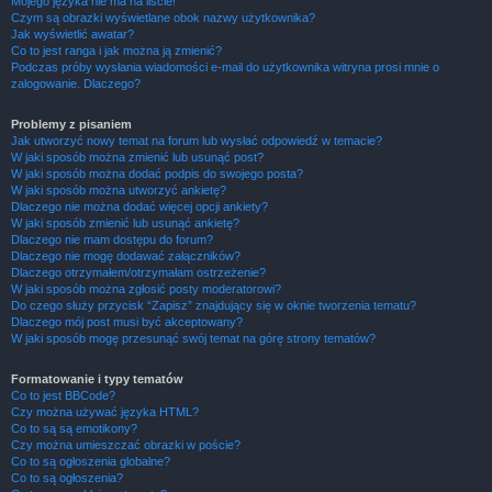
Mojego języka nie ma na liście!
Czym są obrazki wyświetlane obok nazwy użytkownika?
Jak wyświetlić awatar?
Co to jest ranga i jak można ją zmienić?
Podczas próby wysłania wiadomości e-mail do użytkownika witryna prosi mnie o
zalogowanie. Dlaczego?
Problemy z pisaniem
Jak utworzyć nowy temat na forum lub wysłać odpowiedź w temacie?
W jaki sposób można zmienić lub usunąć post?
W jaki sposób można dodać podpis do swojego posta?
W jaki sposób można utworzyć ankietę?
Dlaczego nie można dodać więcej opcji ankiety?
W jaki sposób zmienić lub usunąć ankietę?
Dlaczego nie mam dostępu do forum?
Dlaczego nie mogę dodawać załączników?
Dlaczego otrzymałem/otrzymałam ostrzeżenie?
W jaki sposób można zgłosić posty moderatorowi?
Do czego służy przycisk “Zapisz” znajdujący się w oknie tworzenia tematu?
Dlaczego mój post musi być akceptowany?
W jaki sposób mogę przesunąć swój temat na górę strony tematów?
Formatowanie i typy tematów
Co to jest BBCode?
Czy można używać języka HTML?
Co to są są emotikony?
Czy można umieszczać obrazki w poście?
Co to są ogłoszenia globalne?
Co to są ogłoszenia?