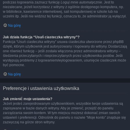
podczas logowania zaznacz funkcję
Loguj mnie automatycznie
. Jest to
niezalecane, jeżeli korzystasz z witryny z ogólnie dostępnego komputera, np.
w bibliotece, kawiarence internetowej, sali komputerowej w szkole lub na
uczelni itp. Jeśli nie widzisz tej funkcji, oznacza to, że administrator ją wyłączył.
Na górę
Jak działa funkcja “Usuń ciasteczka witryny”?
Funkcja “Usuń ciasteczka witryny” usuwa ciasteczka utworzone przez phpBB
dzięki, którym użytkownik jest autoryzowany i logowany do witryny. Dostarczają
one również funkcję – jeśli została włączona przez administratora witryny –
śledzenia przeczytanych i nieprzeczytanych przez użytkownika postów. Jeśli
występują problemy z logowaniem/wylogowaniem, usunięcie ciasteczek może
być pomocne.
Na górę
Preferencje i ustawienia użytkownika
Jak zmienić moje ustawienia?
Jeżeli jesteś zarejestrowanym użytkownikiem, wszystkie twoje ustawienia są
zapisywane w bazie danych witryny. Aby je zmienić, przejdź do panelu
zarządzania swoim kontem. W tym miejscu możesz dokonać zmian swoich
ustawień i preferencji. Odnośnik do panelu o nazwie “Moje konto” znajduje się
zazwyczaj na górze stron witryny.