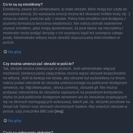
Co to są są emotikony?
Emotikony, zwane też uśmieszkami, to małe obrazki, które mogą być użyte do
wyrażania emocji. Do wyrażania emocji można też stosować krótkie kody, np. :)
oznacza radość, podczas gdy :( smutek. Pełna lista emotikon jest dostępna z
poziomu formularza tworzenia wiadomości. Nie należy jednak nadmiernie
używać emotikon, gdyż mogą spowodować, że post stanie się nieczytelny i
moderator może podjąć decyzję o ich usunięciu bądź też usunięciu całego
posta. Administrator witryny może określić dopuszczalny limit emotikon w
poście.
Na górę
Czy można umieszczać obrazki w poście?
Tak, obrazki można umieszczać w postach. Jeśli administrator włączył
możliwość zamieszczania załączników, można wgrać obrazek bezpośrednio
na witrynę. Jeśli ta funkcja nie działa, aby obrazek był wyświetlany na forum,
należy podać odnośnik do obrazka umieszczonego na publicznie dostępnym
serwerze, np. http://www.jakas_strona.com/moj_obrazek.gif. Nie można
podawać odnośników do obrazków zapisanych na prywatnym komputerze,
chyba że jest publicznie dostępnym serwerem ani do obrazków znajdujących
się na stronach wymagających autoryzacji, takich jak, np. skrzynki pocztowe na
Gmail lub Yahoo! oraz stronach chronionych hasłem. Aby umieścić obrazek w
poście, użyj znacznika BBCode
[img]
.
Na górę
Co to są ogłoszenia globalne?