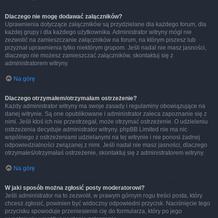
Dlaczego nie mogę dodawać załączników?
Uprawnienia dotyczące załączników są przydzielane dla każdego forum, dla
każdej grupy i dla każdego użytkownika. Administrator witryny mógł nie
zezwolić na zamieszczanie załączników na forum, na którym piszesz lub
przyznał uprawnienia tylko niektórym grupom. Jeśli nadal nie masz jasności,
dlaczego nie możesz zamieszczać załączników, skontaktuj się z
administratorem witryny.
Na górę
Dlaczego otrzymałem/otrzymałam ostrzeżenie?
Każdy administrator witryny ma swoje zasady i regulaminy obowiązujące na
danej witrynie. Są one opublikowane i administrator zaleca zapoznanie się z
nimi. Jeśli ktoś ich nie przestrzegał, może otrzymać ostrzeżenie. O udzieleniu
ostrzeżenia decyduje administrator witryny. phpBB Limited nie ma nic
wspólnego z ostrzeżeniami udzielanymi na tej witrynie i nie ponosi żadnej
odpowiedzialności związanej z nimi. Jeśli nadal nie masz jasności, dlaczego
otrzymałeś/otrzymałaś ostrzeżenie, skontaktuj się z administratorem witryny.
Na górę
W jaki sposób można zgłosić posty moderatorowi?
Jeśli administrator na to zezwolił, w prawym górnym rogu treści posta, który
chcesz zgłosić, powinien być widoczny odpowiedni przycisk. Naciśnięcie tego
przycisku spowoduje przeniesienie cię do formularza, który po jego