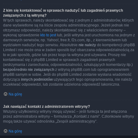
Z kim się kontaktować w sprawach nadużyć lub zagadnień prawnych
związanych z tą witryną?
W tych sprawach, należy skontaktować się z jednym z administratorów, których
dane wyświetlone są na liście zespołu administracyjnego. Jeżeli jednak nie
otrzymasz odpowiedzi, należy skontaktować się z właścicielem domeny –
wykonaj sprawdzenie
kto to jest
lub, jeśli witryna jest uruchomiona na jednym z
darmowych serwisów, np. Yahoo!, free.fr, f2s.com, itp., z kierownictwem lub
wydziałem nadużyć tego serwisu. Absolutnie
nie należy
do kompetencji phpBB
Limited i nie może ona w żaden sposób być obarczana odpowiedzialnością za
to w jaki sposób, gdzie lub przez kogo ta witryna jest używana. Proszę nie
kontaktować się z phpBB Limited w sprawach zagadnień prawnych
(wstrzymania i zaniechania, odpowiedzialności, szkalujących komentarzy itp.)
bezpośrednio nie związanych
z witryną phpBB.com lub oprogramowaniem
phpBB samym w sobie. Jeśli do phpBB Limited zostanie wysłana wiadomość
dotycząca
innych podmiotów
używających tego oprogramowania, nie należy
oczekiwać odpowiedzi, lub zostanie udzielona odpowiedź lakoniczna.
Na górę
Jak nawiązać kontakt z administratorem witryny?
Wszyscy użytkownicy witryny mogą używać – jeśli funkcja ta jest włączona
przez administratora witryny – formularza „Kontakt z nami”. Członkowie witryny
mogą także używać odnośnika „Zespół administracyjny”.
Na górę