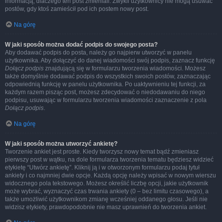
informacją, dlaczego ten post zmieniali. Zwykli użytkownicy nie mogą usuwać
postów, gdy ktoś zamieścił pod ich postem nowy post.
Na górę
W jaki sposób można dodać podpis do swojego posta?
Aby dodawać podpis do posta, należy go najpierw utworzyć w panelu
użytkownika. Aby dołączyć do danej wiadomości swój podpis, zaznacz funkcję
Dołącz podpis
znajdującą się w formularzu tworzenia wiadomości. Możesz
także domyślnie dodawać podpis do wszystkich swoich postów, zaznaczając
odpowiednią funkcję w panelu użytkownika. Po uaktywnieniu tej funkcji, za
każdym razem pisząc post, możesz zdecydować o niedodawaniu do niego
podpisu, usuwając w formularzu tworzenia wiadomości zaznaczenie z pola
Dołącz podpis
.
Na górę
W jaki sposób można utworzyć ankietę?
Tworzenie ankiet jest proste. Kiedy tworzysz nowy temat bądź zmieniasz
pierwszy post w wątku, na dole formularza tworzenia tematu będziesz widzieć
etykietę “Utwórz ankietę”. Kliknij ją i w otworzonym formularzu podaj tytuł
ankiety i co najmniej dwie opcje. Każdą opcję należy wpisać w nowym wierszu
widocznego pola tekstowego. Możesz określić liczbę opcji, jakie użytkownik
może wybrać, wyznaczyć czas trwania ankiety (0 – bez limitu czasowego), a
także umożliwić użytkownikom zmianę wcześniej oddanego głosu. Jeśli nie
widzisz etykiety, prawdopodobnie nie masz uprawnień do tworzenia ankiet.