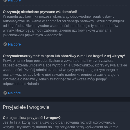
Na górę
Otrzymuję niechciane prywatne wiadomości!
W panelu użytkownika możesz, określając odpowiednie reguły ustawić
automatyczne usuwanie wiadomości od danego nadawcy. Jeżeli otrzymujesz
od kogoś obraźliwe prywatne wiadomości, poinformuj o tym moderatorów
witryny, którzy będą mogli zabronić takiemu użytkownikowi wysyłania
jakichkolwiek prywatnych wiadomości.
Na górę
Otrzymałem/otrzymałam spam lub obraźliwy e-mail od kogoś z tej witryny!
Przykro nam z tego powodu. System wysyłania e-maili witryny zawiera
zabezpieczenia umożliwiające wytropienie użytkowników, którzy wysyłają takie
wiadomości. Prześlij administratorowi witryny pełną kopię otrzymanego e-
maila – ważne, aby były w niej zawarte nagłówki, ponieważ zawierają one
informacje o nadawcy. Administrator będzie wówczas mógł podjąć
odpowiednie działania.
Na górę
Przyjaciele i wrogowie
Co to jest lista przyjaciół i wrogów?
Jest to lista, którą można użyć do organizowania różnych użytkowników
witryny. Użytkownicy dodani do listy przyjaciół będą wyświetleni na karcie