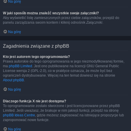
Na górę
W jaki sposób można znaleźć wszystkie swoje załączniki?
Aby wyświetlić listę zamieszczonych przez ciebie załączników, przejdź do
panelu zarządzania swoim kontem i kliknij odnośnik
Załączniki
.
Na górę
Zagadnienia związane z phpBB
Kto jest autorem tego oprogramowania?
Prawa autorskie do tego oprogramowania w jego niezmodyfikowanej formie,
ma
phpBB Limited
. Jest ono publikowane na licencji GNU General Public
License wersja 2 (GPL-2.0), co w praktyce oznacza, że może być bez
ograniczeń dystrybuowane. Więcej na ten temat dowiesz się na stronie
About phpBB
.
Na górę
Dlaczego funkcja X nie jest dostępna?
To oprogramowanie zostało stworzone i jest licencjonowane przez phpBB
Limited. Jeśli uważasz, że brakuje w nim jakiejś funkcji, przejdź na stronę
phpBB Ideas Centre
, gdzie możesz zagłosować na istniejące propozycje lub
zaproponować nowe funkcje.
Na górę