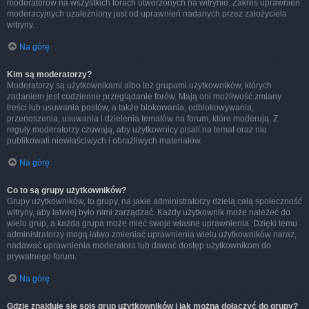
moderatorów na wszystkich forach utworzonych na witrynie. Zakres uprawnień
moderacyjnych uzależniony jest od uprawnień nadanych przez założyciela
witryny.
Na górę
Kim są moderatorzy?
Moderatorzy są użytkownikami albo też grupami użytkowników, których
zadaniem jest codzienne przeglądanie forów. Mają oni możliwość zmiany
treści lub usuwania postów, a także blokowania, odblokowywania,
przenoszenia, usuwania i dzielenia tematów na forum, które moderują. Z
reguły moderatorzy czuwają, aby użytkownicy pisali na temat oraz nie
publikowali niewłaściwych i obraźliwych materiałów.
Na górę
Co to są grupy użytkowników?
Grupy użytkowników, to grupy, na jakie administratorzy dzielą całą społeczność
witryny, aby łatwiej było nimi zarządzać. Każdy użytkownik może należeć do
wielu grup, a każda grupa może mieć swoje własne uprawnienia. Dzięki temu
administratorzy mogą łatwo zmieniać uprawnienia wielu użytkowników naraz,
nadawać uprawnienia moderatora lub dawać dostęp użytkownikom do
prywatnego forum.
Na górę
Gdzie znajduje się spis grup użytkowników i jak można dołączyć do grupy?