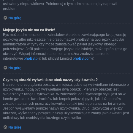
ustawiony nieprawidłowo. Poinformuj o tym administratora, by naprawił
problem.
Na górę
Mojego języka nie ma na liście!
Być może administrator nie zainstalował pakietu zawierającego twoją wersję
językową albo nikt jeszcze nie przetłumaczył phpBB3 na twój język. Zapytaj
administratora witryny czy może zainstalować pakiet językowy, którego
potrzebujesz. Jeśli pakiet dla twojego języka nie istnieje, może spróbujesz go
utworzyć. Więcej informacji na ten temat można znaleźć na stronie
internetowej
phpBB.pl
® lub phpBB Limited
phpBB.com
®
Na górę
Czym są obrazki wyświetlane obok nazwy użytkownika?
Na stronie przeglądania postów, w miejscu, gdzie są wyświetlane informacje o
użytkowniku, mogą być wyświetlane dwa obrazki. Pierwszy obrazek jest
skojarzony z rangą użytkownika. W zależności od używanego stylu jest on w
formie gwiazdek, kwadracików lub kropek pokazujących, jak dużo postów
zostało napisanych przez użytkownika lub jaki jest jego status na tej witrynie.
Jest on wyświetlany poniżej nazwy użytkownika. Drugi, zazwyczaj większy
obrazek, wyświetlany powyżej nazwy użytkownika jest znany jako awatar i jest
unikatowy lub osobisty dla każdego użytkownika.
Na górę