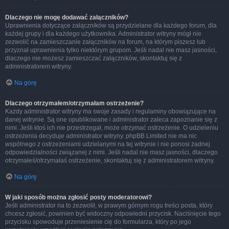
Dlaczego nie mogę dodawać załączników?
Uprawnienia dotyczące załączników są przydzielane dla każdego forum, dla
każdej grupy i dla każdego użytkownika. Administrator witryny mógł nie
zezwolić na zamieszczanie załączników na forum, na którym piszesz lub
przyznał uprawnienia tylko niektórym grupom. Jeśli nadal nie masz jasności,
dlaczego nie możesz zamieszczać załączników, skontaktuj się z
administratorem witryny.
Na górę
Dlaczego otrzymałem/otrzymałam ostrzeżenie?
Każdy administrator witryny ma swoje zasady i regulaminy obowiązujące na
danej witrynie. Są one opublikowane i administrator zaleca zapoznanie się z
nimi. Jeśli ktoś ich nie przestrzegał, może otrzymać ostrzeżenie. O udzieleniu
ostrzeżenia decyduje administrator witryny. phpBB Limited nie ma nic
wspólnego z ostrzeżeniami udzielanymi na tej witrynie i nie ponosi żadnej
odpowiedzialności związanej z nimi. Jeśli nadal nie masz jasności, dlaczego
otrzymałeś/otrzymałaś ostrzeżenie, skontaktuj się z administratorem witryny.
Na górę
W jaki sposób można zgłosić posty moderatorowi?
Jeśli administrator na to zezwolił, w prawym górnym rogu treści posta, który
chcesz zgłosić, powinien być widoczny odpowiedni przycisk. Naciśnięcie tego
przycisku spowoduje przeniesienie cię do formularza, który po jego