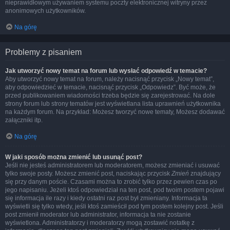
nieprawidłowym używaniem systemu poczty elektronicznej witryny przez
anonimowych użytkowników.
Na górę
Problemy z pisaniem
Jak utworzyć nowy temat na forum lub wysłać odpowiedź w temacie?
Aby utworzyć nowy temat na forum, należy nacisnąć przycisk „Nowy temat”,
aby odpowiedzieć w temacie, nacisnąć przycisk „Odpowiedz”. Być może, że
przed publikowaniem wiadomości trzeba będzie się zarejestrować. Na dole
strony forum lub strony tematów jest wyświetlana lista uprawnień użytkownika
na każdym forum. Na przykład: Możesz tworzyć nowe tematy, Możesz dodawać
załączniki itp.
Na górę
W jaki sposób można zmienić lub usunąć post?
Jeśli nie jesteś administratorem lub moderatorem, możesz zmieniać i usuwać
tylko swoje posty. Możesz zmienić post, naciskając przycisk
Zmień
znajdujący
się przy danym poście. Czasami można to zrobić tylko przez pewien czas po
jego napisaniu. Jeżeli ktoś odpowiedział na ten post, pod twoim postem pojawi
się informacja ile razy i kiedy ostatni raz post był zmieniany. Informacja ta
wyświetli się tylko wtedy, jeśli ktoś zamieścił pod tym postem kolejny post. Jeśli
post zmienił moderator lub administrator, informacja ta nie zostanie
wyświetlona. Administratorzy i moderatorzy mogą zostawić notatkę z