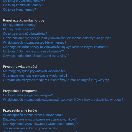
Co to są przyklejone tematy?
Co to są zamknięte tematy?
Co to są ikony tematu?
Rangi użytkownika i grupy
Kim są administratorzy?
Kim są moderatorzy?
Co to są grupy użytkowników?
Gdzie znajduje się spis grup użytkowników i jak można dołączyć do grupy?
W jaki sposób można zostać liderem grupy?
Dlaczego niektóre nazwy użytkowników są wyświetlane innymi kolorami?
Co to jest “Domyślna grupa użytkownika”?
Czym jest odnośnik “Zespół administracyjny”?
Prywatne wiadomości
Nie mogę wysyłać prywatnych wiadomości!
Otrzymuję niechciane prywatne wiadomości!
Otrzymałem/otrzymałam spam lub obraźliwy e-mail od kogoś z tej witryny!
Przyjaciele i wrogowie
Co to jest lista przyjaciół i wrogów?
W jaki sposób można dodawać/usuwać użytkowników z listy przyjaciół lub wrogów?
Przeszukiwanie forów
W jaki sposób można przeszukiwać fora?
Dlaczego moje wyszukiwanie nie zwraca wyników?
Dlaczego moje wyszukiwanie zwraca pustą stronę?!
Jak można wyszukać użytkowników?