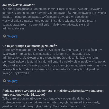
Jak wyświetlić awatar?
W panelu zarządzania kontem na karcie „Profil” w sekcji „Awatar”, używając
jednej z czterech metod: Gravatar, Galeria awatarów, Zdalny awatar lub Prześlij
awatar, można dodać awatar. Wyświetlanie awatarów i sposób ich
wyświetlania są uzależnione od administratora witryny. Jeśli nie można
używać awatarów na danej witrynie, należy skontaktować się z jej
administratorem.
Na górę
Co to jest ranga i jak można ją zmienić?
Rangi wyświetlane pod nazwami użytkowników oznaczają, ile postów dany
użytkownik napisał lub jaki ma status na forum, np. moderatora czy
administratora. Użytkownicy nie mogą bezpośrednio zmieniać stylu rang,
ponieważ ustawia je administrator witryny. Nie należy pisać postów tylko po to,
aby zwiększyć swój licznik postów i przez to swoją rangę. Większość witryn nie
toleruje takich działań i moderator lub administrator obniży licznik postów
takiego użytkownika.
Na górę
Podczas próby wysłania wiadomości e-mail do użytkownika witryna prosi
mnie o zalogowanie. Dlaczego?
Tylko zarejestrowani użytkownicy mogą wysyłać e-maile do innych
użytkowników przez wbudowany formularz wysyłania e-maili i tylko wtedy,
jeżeli administrator włączył tę funkcję. Ma to zabezpieczać przed