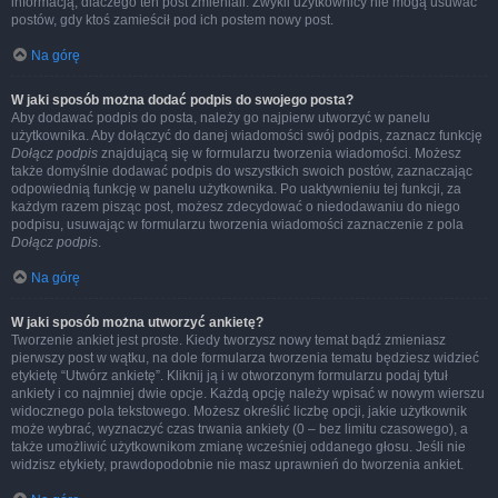
informacją, dlaczego ten post zmieniali. Zwykli użytkownicy nie mogą usuwać
postów, gdy ktoś zamieścił pod ich postem nowy post.
Na górę
W jaki sposób można dodać podpis do swojego posta?
Aby dodawać podpis do posta, należy go najpierw utworzyć w panelu
użytkownika. Aby dołączyć do danej wiadomości swój podpis, zaznacz funkcję
Dołącz podpis
znajdującą się w formularzu tworzenia wiadomości. Możesz
także domyślnie dodawać podpis do wszystkich swoich postów, zaznaczając
odpowiednią funkcję w panelu użytkownika. Po uaktywnieniu tej funkcji, za
każdym razem pisząc post, możesz zdecydować o niedodawaniu do niego
podpisu, usuwając w formularzu tworzenia wiadomości zaznaczenie z pola
Dołącz podpis
.
Na górę
W jaki sposób można utworzyć ankietę?
Tworzenie ankiet jest proste. Kiedy tworzysz nowy temat bądź zmieniasz
pierwszy post w wątku, na dole formularza tworzenia tematu będziesz widzieć
etykietę “Utwórz ankietę”. Kliknij ją i w otworzonym formularzu podaj tytuł
ankiety i co najmniej dwie opcje. Każdą opcję należy wpisać w nowym wierszu
widocznego pola tekstowego. Możesz określić liczbę opcji, jakie użytkownik
może wybrać, wyznaczyć czas trwania ankiety (0 – bez limitu czasowego), a
także umożliwić użytkownikom zmianę wcześniej oddanego głosu. Jeśli nie
widzisz etykiety, prawdopodobnie nie masz uprawnień do tworzenia ankiet.