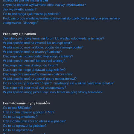
Mojego języka nie ma na liście!
Czym są obrazki wyświetlane obok nazwy użytkownika?
Jak wyświetlić awatar?
Co to jest ranga i jak można ją zmienić?
Podczas próby wysłania wiadomości e-mail do użytkownika witryna prosi mnie o
zalogowanie. Dlaczego?
Problemy z pisaniem
Jak utworzyć nowy temat na forum lub wysłać odpowiedź w temacie?
W jaki sposób można zmienić lub usunąć post?
W jaki sposób można dodać podpis do swojego posta?
W jaki sposób można utworzyć ankietę?
Dlaczego nie można dodać więcej opcji ankiety?
W jaki sposób zmienić lub usunąć ankietę?
Dlaczego nie mam dostępu do forum?
Dlaczego nie mogę dodawać załączników?
Dlaczego otrzymałem/otrzymałam ostrzeżenie?
W jaki sposób można zgłosić posty moderatorowi?
Do czego służy przycisk “Zapisz” znajdujący się w oknie tworzenia tematu?
Dlaczego mój post musi być akceptowany?
W jaki sposób mogę przesunąć swój temat na górę strony tematów?
Formatowanie i typy tematów
Co to jest BBCode?
Czy można używać języka HTML?
Co to są są emotikony?
Czy można umieszczać obrazki w poście?
Co to są ogłoszenia globalne?
Co to są ogłoszenia?