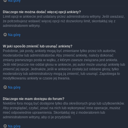
Na górę
Dlaczego nie można dodać więcej opcji ankiety?
Limit opcji w ankiecie jest ustalany przez administratora witryny. Jeśli uważasz,
że potrzebujesz wstawić więcej opcji niż dozwolony limit, skontaktuj się z
administratorem witryny.
Na górę
W jaki sposób zmienić lub usunąć ankietę?
Podobnie, jak posty, ankiety mogą być zmieniane tylko przez ich autorów,
moderatorów lub administratorów. Aby zmienić ankietę, należy dokonać
zmiany pierwszego posta w wątku, z którym zawsze związana jest ankieta.
Jeśli nikt jeszcze nie oddał głosu w ankiecie, jej autor może usunąć ankietę lub
zmienić jej opcje. Jednakże, jeśli w ankiecie zostały już oddane głosy, tylko
moderatorzy lub administratorzy mogą ją zmienić, lub usunąć. Zapobiega to
modyfikowaniu ankiety w czasie jej trwania.
Na górę
Dlaczego nie mam dostępu do forum?
Niektóre fora mogą być dostępne tylko dla określonych grup lub użytkowników.
Aby przeglądać, czytać, pisać na nich lub wykonywać inne operacje, musisz
mieć odpowiednie uprawnienia. Skontaktuj się z moderatorem lub
administratorem witryny, aby ci je przydzielił.
Na górę