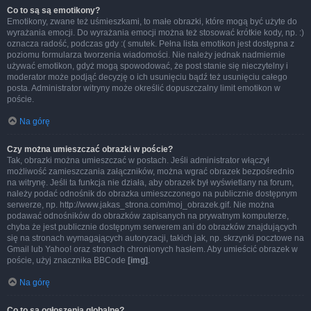
Co to są są emotikony?
Emotikony, zwane też uśmieszkami, to małe obrazki, które mogą być użyte do
wyrażania emocji. Do wyrażania emocji można też stosować krótkie kody, np. :)
oznacza radość, podczas gdy :( smutek. Pełna lista emotikon jest dostępna z
poziomu formularza tworzenia wiadomości. Nie należy jednak nadmiernie
używać emotikon, gdyż mogą spowodować, że post stanie się nieczytelny i
moderator może podjąć decyzję o ich usunięciu bądź też usunięciu całego
posta. Administrator witryny może określić dopuszczalny limit emotikon w
poście.
Na górę
Czy można umieszczać obrazki w poście?
Tak, obrazki można umieszczać w postach. Jeśli administrator włączył
możliwość zamieszczania załączników, można wgrać obrazek bezpośrednio
na witrynę. Jeśli ta funkcja nie działa, aby obrazek był wyświetlany na forum,
należy podać odnośnik do obrazka umieszczonego na publicznie dostępnym
serwerze, np. http://www.jakas_strona.com/moj_obrazek.gif. Nie można
podawać odnośników do obrazków zapisanych na prywatnym komputerze,
chyba że jest publicznie dostępnym serwerem ani do obrazków znajdujących
się na stronach wymagających autoryzacji, takich jak, np. skrzynki pocztowe na
Gmail lub Yahoo! oraz stronach chronionych hasłem. Aby umieścić obrazek w
poście, użyj znacznika BBCode
[img]
.
Na górę
Co to są ogłoszenia globalne?