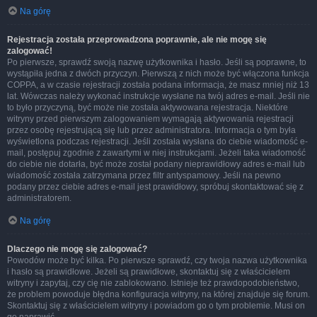
Na górę
Rejestracja została przeprowadzona poprawnie, ale nie mogę się
zalogować!
Po pierwsze, sprawdź swoją nazwę użytkownika i hasło. Jeśli są poprawne, to
wystąpiła jedna z dwóch przyczyn. Pierwszą z nich może być włączona funkcja
COPPA, a w czasie rejestracji została podana informacja, że masz mniej niż 13
lat. Wówczas należy wykonać instrukcje wysłane na twój adres e-mail. Jeśli nie
to było przyczyną, być może nie została aktywowana rejestracja. Niektóre
witryny przed pierwszym zalogowaniem wymagają aktywowania rejestracji
przez osobę rejestrującą się lub przez administratora. Informacja o tym była
wyświetlona podczas rejestracji. Jeśli została wysłana do ciebie wiadomość e-
mail, postępuj zgodnie z zawartymi w niej instrukcjami. Jeżeli taka wiadomość
do ciebie nie dotarła, być może został podany nieprawidłowy adres e-mail lub
wiadomość została zatrzymana przez filtr antyspamowy. Jeśli na pewno
podany przez ciebie adres e-mail jest prawidłowy, spróbuj skontaktować się z
administratorem.
Na górę
Dlaczego nie mogę się zalogować?
Powodów może być kilka. Po pierwsze sprawdź, czy twoja nazwa użytkownika
i hasło są prawidłowe. Jeżeli są prawidłowe, skontaktuj się z właścicielem
witryny i zapytaj, czy cię nie zablokowano. Istnieje też prawdopodobieństwo,
że problem powoduje błędna konfiguracja witryny, na której znajduje się forum.
Skontaktuj się z właścicielem witryny i powiadom go o tym problemie. Musi on