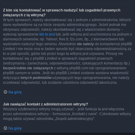
Z kim się kontaktować w sprawach nadużyć lub zagadnień prawnych
związanych z tą witryną?
W tych sprawach, należy skontaktować się z jednym z administratorów, których
dane wyświetlone są na liście zespołu administracyjnego. Jeżeli jednak nie
otrzymasz odpowiedzi, należy skontaktować się z właścicielem domeny –
wykonaj sprawdzenie
kto to jest
lub, jeśli witryna jest uruchomiona na jednym z
darmowych serwisów, np. Yahoo!, free.fr, f2s.com, itp., z kierownictwem lub
wydziałem nadużyć tego serwisu. Absolutnie
nie należy
do kompetencji phpBB
Limited i nie może ona w żaden sposób być obarczana odpowiedzialnością za
to w jaki sposób, gdzie lub przez kogo ta witryna jest używana. Proszę nie
kontaktować się z phpBB Limited w sprawach zagadnień prawnych
(wstrzymania i zaniechania, odpowiedzialności, szkalujących komentarzy itp.)
bezpośrednio nie związanych
z witryną phpBB.com lub oprogramowaniem
phpBB samym w sobie. Jeśli do phpBB Limited zostanie wysłana wiadomość
dotycząca
innych podmiotów
używających tego oprogramowania, nie należy
oczekiwać odpowiedzi, lub zostanie udzielona odpowiedź lakoniczna.
Na górę
Jak nawiązać kontakt z administratorem witryny?
Wszyscy użytkownicy witryny mogą używać – jeśli funkcja ta jest włączona
przez administratora witryny – formularza „Kontakt z nami”. Członkowie witryny
mogą także używać odnośnika „Zespół administracyjny”.
Na górę