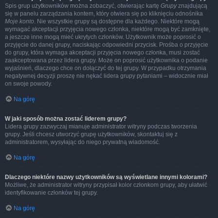
Spis grup użytkowników można zobaczyć, otwierając kartę
Grupy
znajdującą
się w panelu zarządzania kontem, który otwiera się po kliknięciu odnośnika
Moje konto
. Nie wszystkie grupy są dostępne dla każdego. Niektóre mogą
wymagać akceptacji przyjęcia nowego członka, niektóre mogą być zamknięte,
a jeszcze inne mogą mieć ukrytych członków. Użytkownik może poprosić o
przyjęcie do danej grupy, naciskając odpowiedni przycisk. Prośba o przyjęcie
do grupy, która wymaga akceptacji przyjęcia nowego członka, musi zostać
zaakceptowana przez lidera grupy. Może on poprosić użytkownika o podanie
wyjaśnień, dlaczego chce on dołączyć do tej grupy. W przypadku otrzymania
negatywnej decyzji proszę nie nękać lidera grupy pytaniami – widocznie miał
on swoje powody.
Na górę
W jaki sposób można zostać liderem grupy?
Lidera grupy zazwyczaj mianuje administrator witryny podczas tworzenia
grupy. Jeśli chcesz utworzyć grupę użytkowników, skontaktuj się z
administratorem, wysyłając do niego prywatną wiadomość.
Na górę
Dlaczego niektóre nazwy użytkowników są wyświetlane innymi kolorami?
Możliwe, że administrator witryny przypisał kolor członkom grupy, aby ułatwić
identyfikowanie członków tej grupy.
Na górę