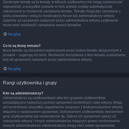
Zamknięte tematy są to tematy, w których użytkownicy nie mogą zamieszczać
odpowiedzi, a wszystkie zawarte w nich ankiety zostały automatycznie
zakończone w momencie zamykania tematu. Tematy mogą być zamykane z
wielu powodów i robią to moderatorzy forum lub administratorzy witryny.
Zależnie od uprawnień nadanych przez administratora witryny użytkownik
może mieć możliwość zamykania swoich tematów.
Na górę
Co to są ikony tematu?
Ikony tematu są obrazkami wybieranymi przez autora tematu skojarzonymi z
postami – sugerują ich treść. Możliwość korzystania z ikon tematu uzależniona
jest od uprawnień nadanych przez administratora witryny.
Na górę
Rangi użytkownika i grupy
Kim są administratorzy?
Administratorzy są użytkownikami albo też grupami użytkowników
posiadającymi najwyższy poziom uprawnień kontrolnych całej witryny. Mogą
oni kontrolować wszystkie zagadnienia związane z funkcjonowaniem witryny
włącznie z nadawaniem uprawnień, blokowaniem użytkowników, tworzeniem
grup użytkowników lub moderatorów itp. Zakres ich uprawnień zależy od
założyciela witryny i innych administratorów mających prawo nominowania
nowych administratorów. Administratorzy mogą mieć pełne uprawnienia