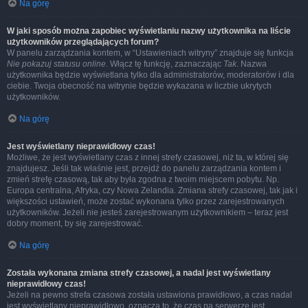
Na górę
W jaki sposób można zapobiec wyświetlaniu nazwy użytkownika na liście
użytkowników przeglądających forum?
W panelu zarządzania kontem, w “Ustawieniach witryny” znajduje się funkcja
Nie pokazuj statusu online
. Włącz tę funkcję, zaznaczając
Tak
. Nazwa
użytkownika będzie wyświetlana tylko dla administratorów, moderatorów i dla
ciebie. Twoja obecność na witrynie będzie wykazana w liczbie ukrytych
użytkowników.
Na górę
Jest wyświetlany nieprawidłowy czas!
Możliwe, że jest wyświetlany czas z innej strefy czasowej, niż ta, w której się
znajdujesz. Jeśli tak właśnie jest, przejdź do panelu zarządzania kontem i
zmień strefę czasową, tak aby była zgodna z twoim miejscem pobytu. Np.
Europa centralna, Afryka, czy Nowa Zelandia. Zmiana strefy czasowej, tak jak i
większości ustawień, może zostać wykonana tylko przez zarejestrowanych
użytkowników. Jeżeli nie jesteś zarejestrowanym użytkownikiem – teraz jest
dobry moment, by się zarejestrować.
Na górę
Została wykonana zmiana strefy czasowej, a nadal jest wyświetlany
nieprawidłowy czas!
Jeżeli na pewno strefa czasowa została ustawiona prawidłowo, a czas nadal
jest wyświetlany nieprawidłowo, oznacza to, że czas na serwerze jest