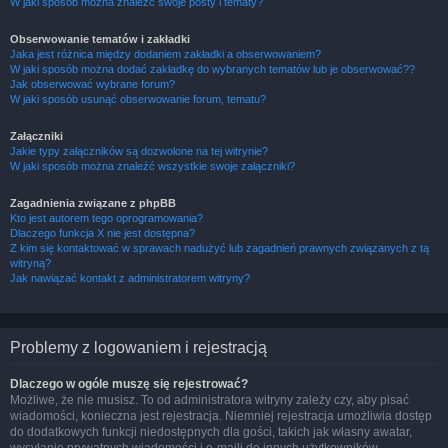
W jaki sposób można znaleźć swoje posty i tematy?
Obserwowanie tematów i zakładki
Jaka jest różnica między dodaniem zakładki a obserwowaniem?
W jaki sposób można dodać zakładkę do wybranych tematów lub je obserwować??
Jak obserwować wybrane forum?
W jaki sposób usunąć obserwowanie forum, tematu?
Załączniki
Jakie typy załączników są dozwolone na tej witrynie?
W jaki sposób można znaleźć wszystkie swoje załączniki?
Zagadnienia związane z phpBB
Kto jest autorem tego oprogramowania?
Dlaczego funkcja X nie jest dostępna?
Z kim się kontaktować w sprawach nadużyć lub zagadnień prawnych związanych z tą
witryną?
Jak nawiązać kontakt z administratorem witryny?
Problemy z logowaniem i rejestracją
Dlaczego w ogóle muszę się rejestrować?
Możliwe, że nie musisz. To od administratora witryny zależy czy, aby pisać
wiadomości, konieczna jest rejestracja. Niemniej rejestracja umożliwia dostęp
do dodatkowych funkcji niedostępnych dla gości, takich jak własny awatar,