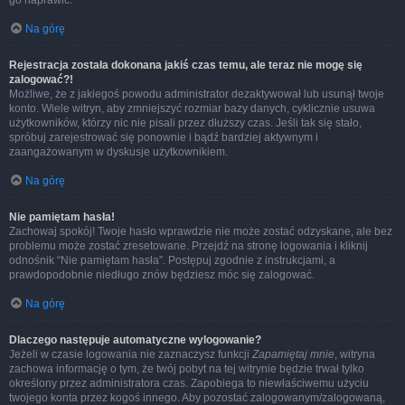
go naprawić.
Na górę
Rejestracja została dokonana jakiś czas temu, ale teraz nie mogę się
zalogować?!
Możliwe, że z jakiegoś powodu administrator dezaktywował lub usunął twoje
konto. Wiele witryn, aby zmniejszyć rozmiar bazy danych, cyklicznie usuwa
użytkowników, którzy nic nie pisali przez dłuższy czas. Jeśli tak się stało,
spróbuj zarejestrować się ponownie i bądź bardziej aktywnym i
zaangażowanym w dyskusje użytkownikiem.
Na górę
Nie pamiętam hasła!
Zachowaj spokój! Twoje hasło wprawdzie nie może zostać odzyskane, ale bez
problemu może zostać zresetowane. Przejdź na stronę logowania i kliknij
odnośnik “Nie pamiętam hasła”. Postępuj zgodnie z instrukcjami, a
prawdopodobnie niedługo znów będziesz móc się zalogować.
Na górę
Dlaczego następuje automatyczne wylogowanie?
Jeżeli w czasie logowania nie zaznaczysz funkcji
Zapamiętaj mnie
, witryna
zachowa informację o tym, że twój pobyt na tej witrynie będzie trwał tylko
określony przez administratora czas. Zapobiega to niewłaściwemu użyciu
twojego konta przez kogoś innego. Aby pozostać zalogowanym/zalogowaną,