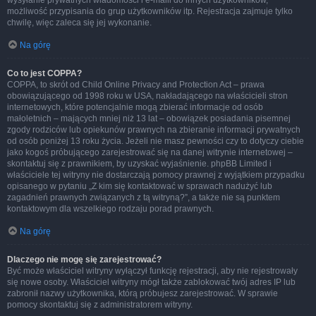
wysyłanie prywatnych wiadomości i e-maili do innych użytkowników,
możliwość przypisania do grup użytkowników itp. Rejestracja zajmuje tylko
chwilę, więc zaleca się jej wykonanie.
Na górę
Co to jest COPPA?
COPPA, to skrót od Child Online Privacy and Protection Act – prawa
obowiązującego od 1998 roku w USA, nakładającego na właścicieli stron
internetowych, które potencjalnie mogą zbierać informacje od osób
małoletnich – mających mniej niż 13 lat – obowiązek posiadania pisemnej
zgody rodziców lub opiekunów prawnych na zbieranie informacji prywatnych
od osób poniżej 13 roku życia. Jeżeli nie masz pewności czy to dotyczy ciebie
jako kogoś próbującego zarejestrować się na danej witrynie internetowej –
skontaktuj się z prawnikiem, by uzyskać wyjaśnienie. phpBB Limited i
właściciele tej witryny nie dostarczają pomocy prawnej z wyjątkiem przypadku
opisanego w pytaniu „Z kim się kontaktować w sprawach nadużyć lub
zagadnień prawnych związanych z tą witryną?”, a także nie są punktem
kontaktowym dla wszelkiego rodzaju porad prawnych.
Na górę
Dlaczego nie mogę się zarejestrować?
Być może właściciel witryny wyłączył funkcję rejestracji, aby nie rejestrowały
się nowe osoby. Właściciel witryny mógł także zablokować twój adres IP lub
zabronił nazwy użytkownika, którą próbujesz zarejestrować. W sprawie
pomocy skontaktuj się z administratorem witryny.