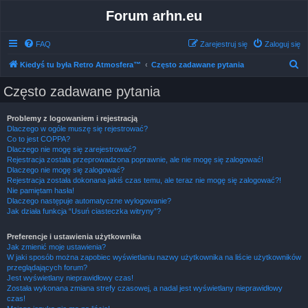
Forum arhn.eu
FAQ
Zarejestruj się
Zaloguj się
S
Kiedyś tu była Retro Atmosfera™
Często zadawane pytania
z
Często zadawane pytania
u
k
Problemy z logowaniem i rejestracją
Dlaczego w ogóle muszę się rejestrować?
a
Co to jest COPPA?
j
Dlaczego nie mogę się zarejestrować?
Rejestracja została przeprowadzona poprawnie, ale nie mogę się zalogować!
Dlaczego nie mogę się zalogować?
Rejestracja została dokonana jakiś czas temu, ale teraz nie mogę się zalogować?!
Nie pamiętam hasła!
Dlaczego następuje automatyczne wylogowanie?
Jak działa funkcja “Usuń ciasteczka witryny”?
Preferencje i ustawienia użytkownika
Jak zmienić moje ustawienia?
W jaki sposób można zapobiec wyświetlaniu nazwy użytkownika na liście użytkowników
przeglądających forum?
Jest wyświetlany nieprawidłowy czas!
Została wykonana zmiana strefy czasowej, a nadal jest wyświetlany nieprawidłowy
czas!