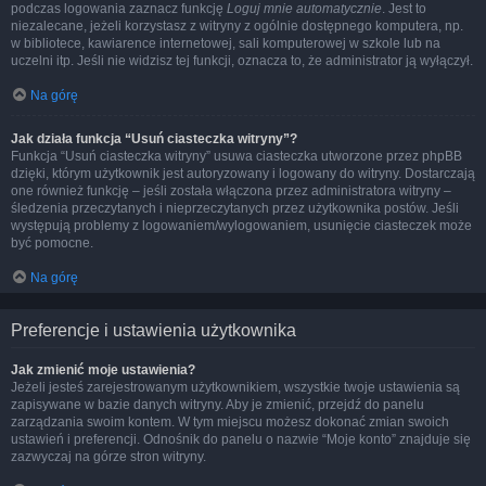
podczas logowania zaznacz funkcję
Loguj mnie automatycznie
. Jest to
niezalecane, jeżeli korzystasz z witryny z ogólnie dostępnego komputera, np.
w bibliotece, kawiarence internetowej, sali komputerowej w szkole lub na
uczelni itp. Jeśli nie widzisz tej funkcji, oznacza to, że administrator ją wyłączył.
Na górę
Jak działa funkcja “Usuń ciasteczka witryny”?
Funkcja “Usuń ciasteczka witryny” usuwa ciasteczka utworzone przez phpBB
dzięki, którym użytkownik jest autoryzowany i logowany do witryny. Dostarczają
one również funkcję – jeśli została włączona przez administratora witryny –
śledzenia przeczytanych i nieprzeczytanych przez użytkownika postów. Jeśli
występują problemy z logowaniem/wylogowaniem, usunięcie ciasteczek może
być pomocne.
Na górę
Preferencje i ustawienia użytkownika
Jak zmienić moje ustawienia?
Jeżeli jesteś zarejestrowanym użytkownikiem, wszystkie twoje ustawienia są
zapisywane w bazie danych witryny. Aby je zmienić, przejdź do panelu
zarządzania swoim kontem. W tym miejscu możesz dokonać zmian swoich
ustawień i preferencji. Odnośnik do panelu o nazwie “Moje konto” znajduje się
zazwyczaj na górze stron witryny.