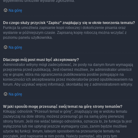
wypełnieniu umożliwi wysłanie zgłoszenia.
Na górę
Do czego służy przycisk “Zapisz” znajdujący się w oknie tworzenia tematu?
Funkcja ta umożliwia zapisanie kopii roboczej i dokończenie pisania oraz
wysłanie w późniejszym czasie. Zapisaną kopię roboczą można wczytać z
poziomu panelu użytkownika.
Na górę
Dlaczego mój post musi być akceptowany?
Administrator witryny mógł zadecydować, że posty na danym forum wymagają
przejrzenia przed publikacją. Jest również możliwe, że administrator umieścił
cię w grupie, która ma ograniczenia publikowania postów polegające na
konieczności ich akceptowania przez moderatorów przed opublikowaniem na
forum. Aby uzyskać więcej informacji, skontaktuj się z administratorem witryny.
Na górę
W jaki sposób mogę przesunąć swój temat na górę strony tematów?
Klikając odnośnik “Przesuń temat w górę”, znajdujący się w widoku tematu
zazwyczaj na dole strony, możesz przesunąć go na samą górę pierwszej
strony forum. Jeśli nie widać takiego odnośnika, oznacza to, że funkcja ta jest
wyłączona lub nie upłynął jeszcze wymagany czas, zanim będzie możliwe
użycie tej funkcji. Innym, łatwym sposobem na przesunięcie tematu na
początek, jest napisanie w nim posta. Należy pamiętać, aby przy tym