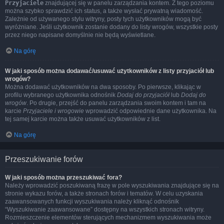
Przyjaciele
znajdującej się w panelu zarządzania kontem. Z tego poziomu
można szybko sprawdzić ich status, a także wysłać prywatną wiadomość.
Zależnie od używanego stylu witryny, posty tych użytkowników mogą być
wyróżniane. Jeśli użytkownik zostanie dodany do listy wrogów, wszystkie posty
przez niego napisane domyślnie nie będą wyświetlane.
Na górę
W jaki sposób można dodawać/usuwać użytkowników z listy przyjaciół lub
wrogów?
Można dodawać użytkowników na dwa sposoby. Po pierwsze, klikając w
profilu wybranego użytkownika odnośnik
Dodaj do przyjaciół
lub
Dodaj do
wrogów
. Po drugie, przejść do panelu zarządzania swoim kontem i tam na
karcie
Przyjaciele i wrogowie
wprowadzić odpowiednie dane użytkownika. Na
tej samej karcie można także usuwać użytkowników z list.
Na górę
Przeszukiwanie forów
W jaki sposób można przeszukiwać fora?
Należy wprowadzić poszukiwaną frazę w pole wyszukiwania znajdujące się na
stronie wykazu forów, a także stronach forów i tematów. W celu uzyskania
zaawansowanych funkcji wyszukiwania należy kliknąć odnośnik
“Wyszukiwanie zaawansowane” dostępny na wszystkich stronach witryny.
Rozmieszczenie elementów sterujących mechanizmem wyszukiwania może