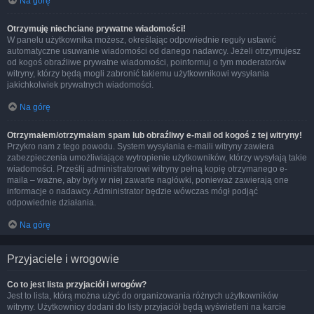
Na górę
Otrzymuję niechciane prywatne wiadomości!
W panelu użytkownika możesz, określając odpowiednie reguły ustawić
automatyczne usuwanie wiadomości od danego nadawcy. Jeżeli otrzymujesz
od kogoś obraźliwe prywatne wiadomości, poinformuj o tym moderatorów
witryny, którzy będą mogli zabronić takiemu użytkownikowi wysyłania
jakichkolwiek prywatnych wiadomości.
Na górę
Otrzymałem/otrzymałam spam lub obraźliwy e-mail od kogoś z tej witryny!
Przykro nam z tego powodu. System wysyłania e-maili witryny zawiera
zabezpieczenia umożliwiające wytropienie użytkowników, którzy wysyłają takie
wiadomości. Prześlij administratorowi witryny pełną kopię otrzymanego e-
maila – ważne, aby były w niej zawarte nagłówki, ponieważ zawierają one
informacje o nadawcy. Administrator będzie wówczas mógł podjąć
odpowiednie działania.
Na górę
Przyjaciele i wrogowie
Co to jest lista przyjaciół i wrogów?
Jest to lista, którą można użyć do organizowania różnych użytkowników
witryny. Użytkownicy dodani do listy przyjaciół będą wyświetleni na karcie