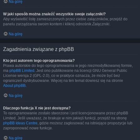
Na górę
W jaki sposób można znaleźć wszystkie swoje załączniki?
Aby wyświetlić listę zamieszczonych przez ciebie załączników, przejdź do
panelu zarządzania swoim kontem i kliknij odnośnik
Załączniki
.
Na górę
Zagadnienia związane z phpBB
Kto jest autorem tego oprogramowania?
Prawa autorskie do tego oprogramowania w jego niezmodyfikowanej formie,
ma
phpBB Limited
. Jest ono publikowane na licencji GNU General Public
License wersja 2 (GPL-2.0), co w praktyce oznacza, że może być bez
ograniczeń dystrybuowane. Więcej na ten temat dowiesz się na stronie
About phpBB
.
Na górę
Dlaczego funkcja X nie jest dostępna?
To oprogramowanie zostało stworzone i jest licencjonowane przez phpBB
Limited. Jeśli uważasz, że brakuje w nim jakiejś funkcji, przejdź na stronę
phpBB Ideas Centre
, gdzie możesz zagłosować na istniejące propozycje lub
zaproponować nowe funkcje.
Na górę