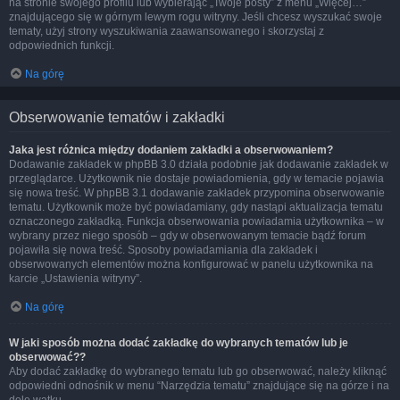
na stronie swojego profilu lub wybierając „Twoje posty” z menu „Więcej…”
znajdującego się w górnym lewym rogu witryny. Jeśli chcesz wyszukać swoje
tematy, użyj strony wyszukiwania zaawansowanego i skorzystaj z
odpowiednich funkcji.
Na górę
Obserwowanie tematów i zakładki
Jaka jest różnica między dodaniem zakładki a obserwowaniem?
Dodawanie zakładek w phpBB 3.0 działa podobnie jak dodawanie zakładek w
przeglądarce. Użytkownik nie dostaje powiadomienia, gdy w temacie pojawia
się nowa treść. W phpBB 3.1 dodawanie zakładek przypomina obserwowanie
tematu. Użytkownik może być powiadamiany, gdy nastąpi aktualizacja tematu
oznaczonego zakładką. Funkcja obserwowania powiadamia użytkownika – w
wybrany przez niego sposób – gdy w obserwowanym temacie bądź forum
pojawiła się nowa treść. Sposoby powiadamiania dla zakładek i
obserwowanych elementów można konfigurować w panelu użytkownika na
karcie „Ustawienia witryny”.
Na górę
W jaki sposób można dodać zakładkę do wybranych tematów lub je
obserwować??
Aby dodać zakładkę do wybranego tematu lub go obserwować, należy kliknąć
odpowiedni odnośnik w menu “Narzędzia tematu” znajdujące się na górze i na