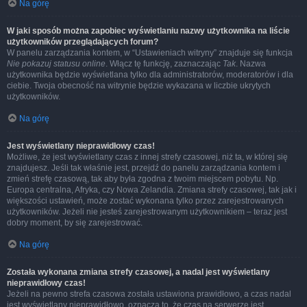
Na górę
W jaki sposób można zapobiec wyświetlaniu nazwy użytkownika na liście
użytkowników przeglądających forum?
W panelu zarządzania kontem, w “Ustawieniach witryny” znajduje się funkcja
Nie pokazuj statusu online
. Włącz tę funkcję, zaznaczając
Tak
. Nazwa
użytkownika będzie wyświetlana tylko dla administratorów, moderatorów i dla
ciebie. Twoja obecność na witrynie będzie wykazana w liczbie ukrytych
użytkowników.
Na górę
Jest wyświetlany nieprawidłowy czas!
Możliwe, że jest wyświetlany czas z innej strefy czasowej, niż ta, w której się
znajdujesz. Jeśli tak właśnie jest, przejdź do panelu zarządzania kontem i
zmień strefę czasową, tak aby była zgodna z twoim miejscem pobytu. Np.
Europa centralna, Afryka, czy Nowa Zelandia. Zmiana strefy czasowej, tak jak i
większości ustawień, może zostać wykonana tylko przez zarejestrowanych
użytkowników. Jeżeli nie jesteś zarejestrowanym użytkownikiem – teraz jest
dobry moment, by się zarejestrować.
Na górę
Została wykonana zmiana strefy czasowej, a nadal jest wyświetlany
nieprawidłowy czas!
Jeżeli na pewno strefa czasowa została ustawiona prawidłowo, a czas nadal
jest wyświetlany nieprawidłowo, oznacza to, że czas na serwerze jest