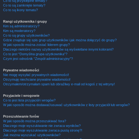
Co to są przyklejone tematy?
Co to są zamknięte tematy?
Co to są ikony tematu?
Rangi użytkownika i grupy
Kim są administratorzy?
Kim są moderatorzy?
Co to są grupy użytkowników?
Gdzie znajduje się spis grup użytkowników i jak można dołączyć do grupy?
W jaki sposób można zostać liderem grupy?
Dlaczego niektóre nazwy użytkowników są wyświetlane innymi kolorami?
Co to jest “Domyślna grupa użytkownika”?
Czym jest odnośnik “Zespół administracyjny”?
Prywatne wiadomości
Nie mogę wysyłać prywatnych wiadomości!
Otrzymuję niechciane prywatne wiadomości!
Otrzymałem/otrzymałam spam lub obraźliwy e-mail od kogoś z tej witryny!
Przyjaciele i wrogowie
Co to jest lista przyjaciół i wrogów?
W jaki sposób można dodawać/usuwać użytkowników z listy przyjaciół lub wrogów?
Przeszukiwanie forów
W jaki sposób można przeszukiwać fora?
Dlaczego moje wyszukiwanie nie zwraca wyników?
Dlaczego moje wyszukiwanie zwraca pustą stronę?!
Jak można wyszukać użytkowników?