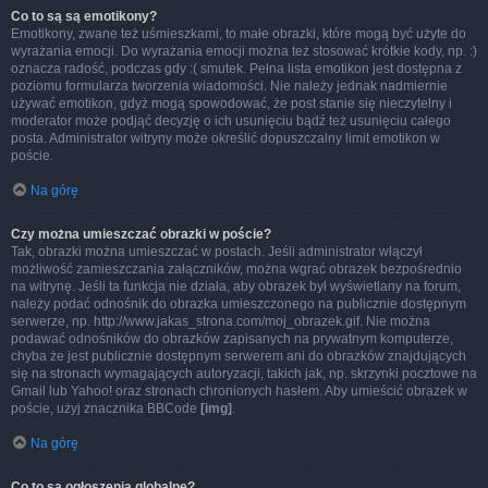
Co to są są emotikony?
Emotikony, zwane też uśmieszkami, to małe obrazki, które mogą być użyte do
wyrażania emocji. Do wyrażania emocji można też stosować krótkie kody, np. :)
oznacza radość, podczas gdy :( smutek. Pełna lista emotikon jest dostępna z
poziomu formularza tworzenia wiadomości. Nie należy jednak nadmiernie
używać emotikon, gdyż mogą spowodować, że post stanie się nieczytelny i
moderator może podjąć decyzję o ich usunięciu bądź też usunięciu całego
posta. Administrator witryny może określić dopuszczalny limit emotikon w
poście.
Na górę
Czy można umieszczać obrazki w poście?
Tak, obrazki można umieszczać w postach. Jeśli administrator włączył
możliwość zamieszczania załączników, można wgrać obrazek bezpośrednio
na witrynę. Jeśli ta funkcja nie działa, aby obrazek był wyświetlany na forum,
należy podać odnośnik do obrazka umieszczonego na publicznie dostępnym
serwerze, np. http://www.jakas_strona.com/moj_obrazek.gif. Nie można
podawać odnośników do obrazków zapisanych na prywatnym komputerze,
chyba że jest publicznie dostępnym serwerem ani do obrazków znajdujących
się na stronach wymagających autoryzacji, takich jak, np. skrzynki pocztowe na
Gmail lub Yahoo! oraz stronach chronionych hasłem. Aby umieścić obrazek w
poście, użyj znacznika BBCode
[img]
.
Na górę
Co to są ogłoszenia globalne?