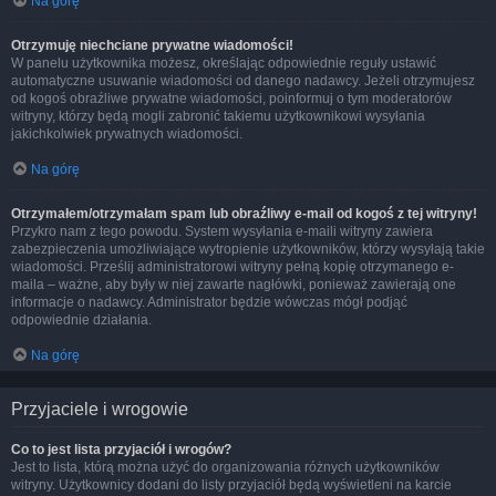
Na górę
Otrzymuję niechciane prywatne wiadomości!
W panelu użytkownika możesz, określając odpowiednie reguły ustawić
automatyczne usuwanie wiadomości od danego nadawcy. Jeżeli otrzymujesz
od kogoś obraźliwe prywatne wiadomości, poinformuj o tym moderatorów
witryny, którzy będą mogli zabronić takiemu użytkownikowi wysyłania
jakichkolwiek prywatnych wiadomości.
Na górę
Otrzymałem/otrzymałam spam lub obraźliwy e-mail od kogoś z tej witryny!
Przykro nam z tego powodu. System wysyłania e-maili witryny zawiera
zabezpieczenia umożliwiające wytropienie użytkowników, którzy wysyłają takie
wiadomości. Prześlij administratorowi witryny pełną kopię otrzymanego e-
maila – ważne, aby były w niej zawarte nagłówki, ponieważ zawierają one
informacje o nadawcy. Administrator będzie wówczas mógł podjąć
odpowiednie działania.
Na górę
Przyjaciele i wrogowie
Co to jest lista przyjaciół i wrogów?
Jest to lista, którą można użyć do organizowania różnych użytkowników
witryny. Użytkownicy dodani do listy przyjaciół będą wyświetleni na karcie