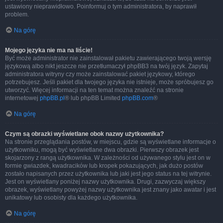
ustawiony nieprawidłowo. Poinformuj o tym administratora, by naprawił
problem.
Na górę
Mojego języka nie ma na liście!
Być może administrator nie zainstalował pakietu zawierającego twoją wersję
językową albo nikt jeszcze nie przetłumaczył phpBB3 na twój język. Zapytaj
administratora witryny czy może zainstalować pakiet językowy, którego
potrzebujesz. Jeśli pakiet dla twojego języka nie istnieje, może spróbujesz go
utworzyć. Więcej informacji na ten temat można znaleźć na stronie
internetowej
phpBB.pl
® lub phpBB Limited
phpBB.com
®
Na górę
Czym są obrazki wyświetlane obok nazwy użytkownika?
Na stronie przeglądania postów, w miejscu, gdzie są wyświetlane informacje o
użytkowniku, mogą być wyświetlane dwa obrazki. Pierwszy obrazek jest
skojarzony z rangą użytkownika. W zależności od używanego stylu jest on w
formie gwiazdek, kwadracików lub kropek pokazujących, jak dużo postów
zostało napisanych przez użytkownika lub jaki jest jego status na tej witrynie.
Jest on wyświetlany poniżej nazwy użytkownika. Drugi, zazwyczaj większy
obrazek, wyświetlany powyżej nazwy użytkownika jest znany jako awatar i jest
unikatowy lub osobisty dla każdego użytkownika.
Na górę