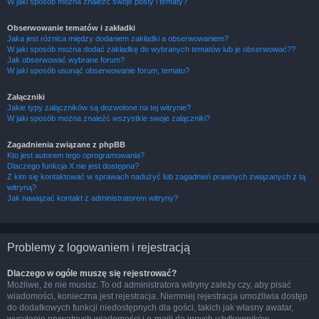
W jaki sposób można znaleźć swoje posty i tematy?
Obserwowanie tematów i zakładki
Jaka jest różnica między dodaniem zakładki a obserwowaniem?
W jaki sposób można dodać zakładkę do wybranych tematów lub je obserwować??
Jak obserwować wybrane forum?
W jaki sposób usunąć obserwowanie forum, tematu?
Załączniki
Jakie typy załączników są dozwolone na tej witrynie?
W jaki sposób można znaleźć wszystkie swoje załączniki?
Zagadnienia związane z phpBB
Kto jest autorem tego oprogramowania?
Dlaczego funkcja X nie jest dostępna?
Z kim się kontaktować w sprawach nadużyć lub zagadnień prawnych związanych z tą
witryną?
Jak nawiązać kontakt z administratorem witryny?
Problemy z logowaniem i rejestracją
Dlaczego w ogóle muszę się rejestrować?
Możliwe, że nie musisz. To od administratora witryny zależy czy, aby pisać
wiadomości, konieczna jest rejestracja. Niemniej rejestracja umożliwia dostęp
do dodatkowych funkcji niedostępnych dla gości, takich jak własny awatar,