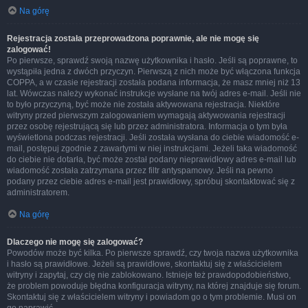
Na górę
Rejestracja została przeprowadzona poprawnie, ale nie mogę się
zalogować!
Po pierwsze, sprawdź swoją nazwę użytkownika i hasło. Jeśli są poprawne, to
wystąpiła jedna z dwóch przyczyn. Pierwszą z nich może być włączona funkcja
COPPA, a w czasie rejestracji została podana informacja, że masz mniej niż 13
lat. Wówczas należy wykonać instrukcje wysłane na twój adres e-mail. Jeśli nie
to było przyczyną, być może nie została aktywowana rejestracja. Niektóre
witryny przed pierwszym zalogowaniem wymagają aktywowania rejestracji
przez osobę rejestrującą się lub przez administratora. Informacja o tym była
wyświetlona podczas rejestracji. Jeśli została wysłana do ciebie wiadomość e-
mail, postępuj zgodnie z zawartymi w niej instrukcjami. Jeżeli taka wiadomość
do ciebie nie dotarła, być może został podany nieprawidłowy adres e-mail lub
wiadomość została zatrzymana przez filtr antyspamowy. Jeśli na pewno
podany przez ciebie adres e-mail jest prawidłowy, spróbuj skontaktować się z
administratorem.
Na górę
Dlaczego nie mogę się zalogować?
Powodów może być kilka. Po pierwsze sprawdź, czy twoja nazwa użytkownika
i hasło są prawidłowe. Jeżeli są prawidłowe, skontaktuj się z właścicielem
witryny i zapytaj, czy cię nie zablokowano. Istnieje też prawdopodobieństwo,
że problem powoduje błędna konfiguracja witryny, na której znajduje się forum.
Skontaktuj się z właścicielem witryny i powiadom go o tym problemie. Musi on