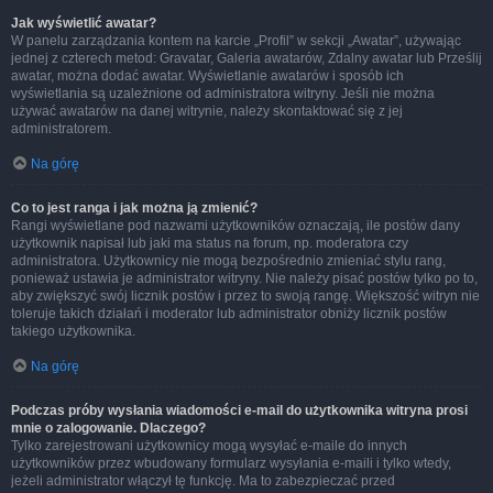
Jak wyświetlić awatar?
W panelu zarządzania kontem na karcie „Profil” w sekcji „Awatar”, używając
jednej z czterech metod: Gravatar, Galeria awatarów, Zdalny awatar lub Prześlij
awatar, można dodać awatar. Wyświetlanie awatarów i sposób ich
wyświetlania są uzależnione od administratora witryny. Jeśli nie można
używać awatarów na danej witrynie, należy skontaktować się z jej
administratorem.
Na górę
Co to jest ranga i jak można ją zmienić?
Rangi wyświetlane pod nazwami użytkowników oznaczają, ile postów dany
użytkownik napisał lub jaki ma status na forum, np. moderatora czy
administratora. Użytkownicy nie mogą bezpośrednio zmieniać stylu rang,
ponieważ ustawia je administrator witryny. Nie należy pisać postów tylko po to,
aby zwiększyć swój licznik postów i przez to swoją rangę. Większość witryn nie
toleruje takich działań i moderator lub administrator obniży licznik postów
takiego użytkownika.
Na górę
Podczas próby wysłania wiadomości e-mail do użytkownika witryna prosi
mnie o zalogowanie. Dlaczego?
Tylko zarejestrowani użytkownicy mogą wysyłać e-maile do innych
użytkowników przez wbudowany formularz wysyłania e-maili i tylko wtedy,
jeżeli administrator włączył tę funkcję. Ma to zabezpieczać przed