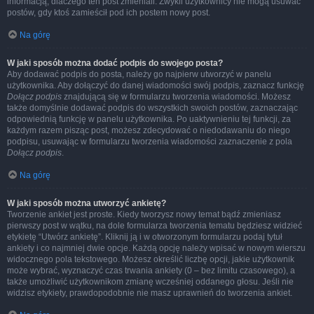
informacją, dlaczego ten post zmieniali. Zwykli użytkownicy nie mogą usuwać
postów, gdy ktoś zamieścił pod ich postem nowy post.
Na górę
W jaki sposób można dodać podpis do swojego posta?
Aby dodawać podpis do posta, należy go najpierw utworzyć w panelu
użytkownika. Aby dołączyć do danej wiadomości swój podpis, zaznacz funkcję
Dołącz podpis
znajdującą się w formularzu tworzenia wiadomości. Możesz
także domyślnie dodawać podpis do wszystkich swoich postów, zaznaczając
odpowiednią funkcję w panelu użytkownika. Po uaktywnieniu tej funkcji, za
każdym razem pisząc post, możesz zdecydować o niedodawaniu do niego
podpisu, usuwając w formularzu tworzenia wiadomości zaznaczenie z pola
Dołącz podpis
.
Na górę
W jaki sposób można utworzyć ankietę?
Tworzenie ankiet jest proste. Kiedy tworzysz nowy temat bądź zmieniasz
pierwszy post w wątku, na dole formularza tworzenia tematu będziesz widzieć
etykietę “Utwórz ankietę”. Kliknij ją i w otworzonym formularzu podaj tytuł
ankiety i co najmniej dwie opcje. Każdą opcję należy wpisać w nowym wierszu
widocznego pola tekstowego. Możesz określić liczbę opcji, jakie użytkownik
może wybrać, wyznaczyć czas trwania ankiety (0 – bez limitu czasowego), a
także umożliwić użytkownikom zmianę wcześniej oddanego głosu. Jeśli nie
widzisz etykiety, prawdopodobnie nie masz uprawnień do tworzenia ankiet.