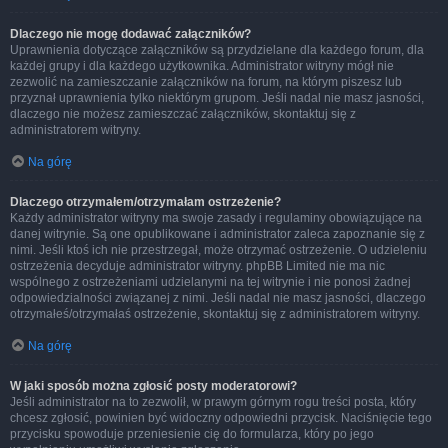
Dlaczego nie mogę dodawać załączników?
Uprawnienia dotyczące załączników są przydzielane dla każdego forum, dla
każdej grupy i dla każdego użytkownika. Administrator witryny mógł nie
zezwolić na zamieszczanie załączników na forum, na którym piszesz lub
przyznał uprawnienia tylko niektórym grupom. Jeśli nadal nie masz jasności,
dlaczego nie możesz zamieszczać załączników, skontaktuj się z
administratorem witryny.
Na górę
Dlaczego otrzymałem/otrzymałam ostrzeżenie?
Każdy administrator witryny ma swoje zasady i regulaminy obowiązujące na
danej witrynie. Są one opublikowane i administrator zaleca zapoznanie się z
nimi. Jeśli ktoś ich nie przestrzegał, może otrzymać ostrzeżenie. O udzieleniu
ostrzeżenia decyduje administrator witryny. phpBB Limited nie ma nic
wspólnego z ostrzeżeniami udzielanymi na tej witrynie i nie ponosi żadnej
odpowiedzialności związanej z nimi. Jeśli nadal nie masz jasności, dlaczego
otrzymałeś/otrzymałaś ostrzeżenie, skontaktuj się z administratorem witryny.
Na górę
W jaki sposób można zgłosić posty moderatorowi?
Jeśli administrator na to zezwolił, w prawym górnym rogu treści posta, który
chcesz zgłosić, powinien być widoczny odpowiedni przycisk. Naciśnięcie tego
przycisku spowoduje przeniesienie cię do formularza, który po jego