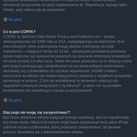
wysyłanie prywatnych wiadomości i e-maili do innych użytkowników,
możliwość przypisania do grup użytkowników itp. Rejestracja zajmuje tylko
chwilę, więc zaleca się jej wykonanie.
Na górę
Co to jest COPPA?
COPPA, to skrót od Child Online Privacy and Protection Act – prawa
obowiązującego od 1998 roku w USA, nakładającego na właścicieli stron
internetowych, które potencjalnie mogą zbierać informacje od osób
małoletnich – mających mniej niż 13 lat – obowiązek posiadania pisemnej
zgody rodziców lub opiekunów prawnych na zbieranie informacji prywatnych
od osób poniżej 13 roku życia. Jeżeli nie masz pewności czy to dotyczy ciebie
jako kogoś próbującego zarejestrować się na danej witrynie internetowej –
skontaktuj się z prawnikiem, by uzyskać wyjaśnienie. phpBB Limited i
właściciele tej witryny nie dostarczają pomocy prawnej z wyjątkiem przypadku
opisanego w pytaniu „Z kim się kontaktować w sprawach nadużyć lub
zagadnień prawnych związanych z tą witryną?”, a także nie są punktem
kontaktowym dla wszelkiego rodzaju porad prawnych.
Na górę
Dlaczego nie mogę się zarejestrować?
Być może właściciel witryny wyłączył funkcję rejestracji, aby nie rejestrowały
się nowe osoby. Właściciel witryny mógł także zablokować twój adres IP lub
zabronił nazwy użytkownika, którą próbujesz zarejestrować. W sprawie
pomocy skontaktuj się z administratorem witryny.