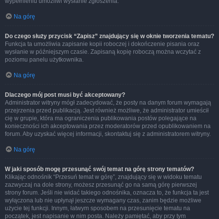
wypełnieniu umożliwi wysłanie zgłoszenia.
Na górę
Do czego służy przycisk “Zapisz” znajdujący się w oknie tworzenia tematu?
Funkcja ta umożliwia zapisanie kopii roboczej i dokończenie pisania oraz
wysłanie w późniejszym czasie. Zapisaną kopię roboczą można wczytać z
poziomu panelu użytkownika.
Na górę
Dlaczego mój post musi być akceptowany?
Administrator witryny mógł zadecydować, że posty na danym forum wymagają
przejrzenia przed publikacją. Jest również możliwe, że administrator umieścił
cię w grupie, która ma ograniczenia publikowania postów polegające na
konieczności ich akceptowania przez moderatorów przed opublikowaniem na
forum. Aby uzyskać więcej informacji, skontaktuj się z administratorem witryny.
Na górę
W jaki sposób mogę przesunąć swój temat na górę strony tematów?
Klikając odnośnik “Przesuń temat w górę”, znajdujący się w widoku tematu
zazwyczaj na dole strony, możesz przesunąć go na samą górę pierwszej
strony forum. Jeśli nie widać takiego odnośnika, oznacza to, że funkcja ta jest
wyłączona lub nie upłynął jeszcze wymagany czas, zanim będzie możliwe
użycie tej funkcji. Innym, łatwym sposobem na przesunięcie tematu na
początek, jest napisanie w nim posta. Należy pamiętać, aby przy tym