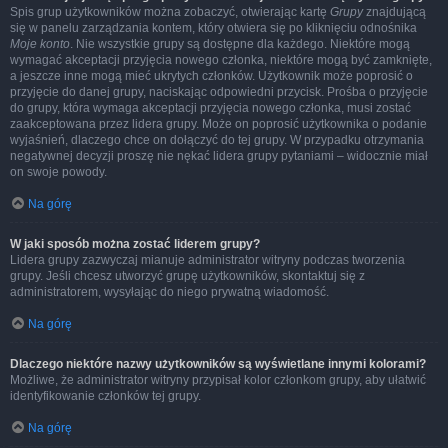
Spis grup użytkowników można zobaczyć, otwierając kartę
Grupy
znajdującą
się w panelu zarządzania kontem, który otwiera się po kliknięciu odnośnika
Moje konto
. Nie wszystkie grupy są dostępne dla każdego. Niektóre mogą
wymagać akceptacji przyjęcia nowego członka, niektóre mogą być zamknięte,
a jeszcze inne mogą mieć ukrytych członków. Użytkownik może poprosić o
przyjęcie do danej grupy, naciskając odpowiedni przycisk. Prośba o przyjęcie
do grupy, która wymaga akceptacji przyjęcia nowego członka, musi zostać
zaakceptowana przez lidera grupy. Może on poprosić użytkownika o podanie
wyjaśnień, dlaczego chce on dołączyć do tej grupy. W przypadku otrzymania
negatywnej decyzji proszę nie nękać lidera grupy pytaniami – widocznie miał
on swoje powody.
Na górę
W jaki sposób można zostać liderem grupy?
Lidera grupy zazwyczaj mianuje administrator witryny podczas tworzenia
grupy. Jeśli chcesz utworzyć grupę użytkowników, skontaktuj się z
administratorem, wysyłając do niego prywatną wiadomość.
Na górę
Dlaczego niektóre nazwy użytkowników są wyświetlane innymi kolorami?
Możliwe, że administrator witryny przypisał kolor członkom grupy, aby ułatwić
identyfikowanie członków tej grupy.
Na górę