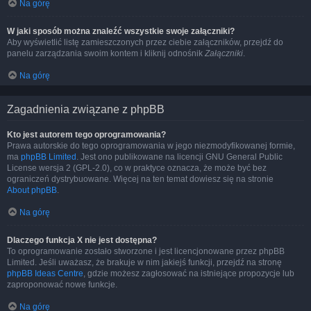
Na górę
W jaki sposób można znaleźć wszystkie swoje załączniki?
Aby wyświetlić listę zamieszczonych przez ciebie załączników, przejdź do
panelu zarządzania swoim kontem i kliknij odnośnik
Załączniki
.
Na górę
Zagadnienia związane z phpBB
Kto jest autorem tego oprogramowania?
Prawa autorskie do tego oprogramowania w jego niezmodyfikowanej formie,
ma
phpBB Limited
. Jest ono publikowane na licencji GNU General Public
License wersja 2 (GPL-2.0), co w praktyce oznacza, że może być bez
ograniczeń dystrybuowane. Więcej na ten temat dowiesz się na stronie
About phpBB
.
Na górę
Dlaczego funkcja X nie jest dostępna?
To oprogramowanie zostało stworzone i jest licencjonowane przez phpBB
Limited. Jeśli uważasz, że brakuje w nim jakiejś funkcji, przejdź na stronę
phpBB Ideas Centre
, gdzie możesz zagłosować na istniejące propozycje lub
zaproponować nowe funkcje.
Na górę