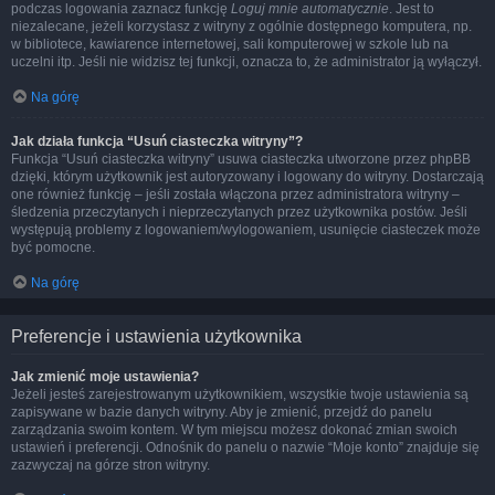
podczas logowania zaznacz funkcję
Loguj mnie automatycznie
. Jest to
niezalecane, jeżeli korzystasz z witryny z ogólnie dostępnego komputera, np.
w bibliotece, kawiarence internetowej, sali komputerowej w szkole lub na
uczelni itp. Jeśli nie widzisz tej funkcji, oznacza to, że administrator ją wyłączył.
Na górę
Jak działa funkcja “Usuń ciasteczka witryny”?
Funkcja “Usuń ciasteczka witryny” usuwa ciasteczka utworzone przez phpBB
dzięki, którym użytkownik jest autoryzowany i logowany do witryny. Dostarczają
one również funkcję – jeśli została włączona przez administratora witryny –
śledzenia przeczytanych i nieprzeczytanych przez użytkownika postów. Jeśli
występują problemy z logowaniem/wylogowaniem, usunięcie ciasteczek może
być pomocne.
Na górę
Preferencje i ustawienia użytkownika
Jak zmienić moje ustawienia?
Jeżeli jesteś zarejestrowanym użytkownikiem, wszystkie twoje ustawienia są
zapisywane w bazie danych witryny. Aby je zmienić, przejdź do panelu
zarządzania swoim kontem. W tym miejscu możesz dokonać zmian swoich
ustawień i preferencji. Odnośnik do panelu o nazwie “Moje konto” znajduje się
zazwyczaj na górze stron witryny.