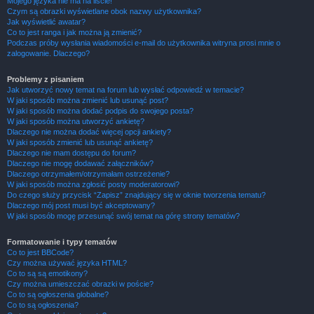
Mojego języka nie ma na liście!
Czym są obrazki wyświetlane obok nazwy użytkownika?
Jak wyświetlić awatar?
Co to jest ranga i jak można ją zmienić?
Podczas próby wysłania wiadomości e-mail do użytkownika witryna prosi mnie o
zalogowanie. Dlaczego?
Problemy z pisaniem
Jak utworzyć nowy temat na forum lub wysłać odpowiedź w temacie?
W jaki sposób można zmienić lub usunąć post?
W jaki sposób można dodać podpis do swojego posta?
W jaki sposób można utworzyć ankietę?
Dlaczego nie można dodać więcej opcji ankiety?
W jaki sposób zmienić lub usunąć ankietę?
Dlaczego nie mam dostępu do forum?
Dlaczego nie mogę dodawać załączników?
Dlaczego otrzymałem/otrzymałam ostrzeżenie?
W jaki sposób można zgłosić posty moderatorowi?
Do czego służy przycisk “Zapisz” znajdujący się w oknie tworzenia tematu?
Dlaczego mój post musi być akceptowany?
W jaki sposób mogę przesunąć swój temat na górę strony tematów?
Formatowanie i typy tematów
Co to jest BBCode?
Czy można używać języka HTML?
Co to są są emotikony?
Czy można umieszczać obrazki w poście?
Co to są ogłoszenia globalne?
Co to są ogłoszenia?