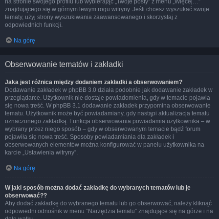
na stronie swojego profilu lub wybierając „Twoje posty” z menu „Więcej…”
znajdującego się w górnym lewym rogu witryny. Jeśli chcesz wyszukać swoje
tematy, użyj strony wyszukiwania zaawansowanego i skorzystaj z
odpowiednich funkcji.
Na górę
Obserwowanie tematów i zakładki
Jaka jest różnica między dodaniem zakładki a obserwowaniem?
Dodawanie zakładek w phpBB 3.0 działa podobnie jak dodawanie zakładek w
przeglądarce. Użytkownik nie dostaje powiadomienia, gdy w temacie pojawia
się nowa treść. W phpBB 3.1 dodawanie zakładek przypomina obserwowanie
tematu. Użytkownik może być powiadamiany, gdy nastąpi aktualizacja tematu
oznaczonego zakładką. Funkcja obserwowania powiadamia użytkownika – w
wybrany przez niego sposób – gdy w obserwowanym temacie bądź forum
pojawiła się nowa treść. Sposoby powiadamiania dla zakładek i
obserwowanych elementów można konfigurować w panelu użytkownika na
karcie „Ustawienia witryny”.
Na górę
W jaki sposób można dodać zakładkę do wybranych tematów lub je
obserwować??
Aby dodać zakładkę do wybranego tematu lub go obserwować, należy kliknąć
odpowiedni odnośnik w menu “Narzędzia tematu” znajdujące się na górze i na