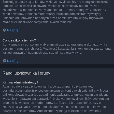
Zamknięte tematy są to tematy, w których użytkownicy nie mogą zamieszczać
odpowiedzi, a wszystkie zawarte w nich ankiety zostały automatycznie
zakończone w momencie zamykania tematu. Tematy mogą być zamykane z
wielu powodów i robią to moderatorzy forum lub administratorzy witryny.
Zależnie od uprawnień nadanych przez administratora witryny użytkownik
może mieć możliwość zamykania swoich tematów.
Na górę
Co to są ikony tematu?
Ikony tematu są obrazkami wybieranymi przez autora tematu skojarzonymi z
postami – sugerują ich treść. Możliwość korzystania z ikon tematu uzależniona
jest od uprawnień nadanych przez administratora witryny.
Na górę
Rangi użytkownika i grupy
Kim są administratorzy?
Administratorzy są użytkownikami albo też grupami użytkowników
posiadającymi najwyższy poziom uprawnień kontrolnych całej witryny. Mogą
oni kontrolować wszystkie zagadnienia związane z funkcjonowaniem witryny
włącznie z nadawaniem uprawnień, blokowaniem użytkowników, tworzeniem
grup użytkowników lub moderatorów itp. Zakres ich uprawnień zależy od
założyciela witryny i innych administratorów mających prawo nominowania
nowych administratorów. Administratorzy mogą mieć pełne uprawnienia