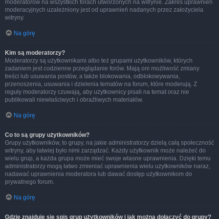
moderatorów na wszystkich forach utworzonych na witrynie. Zakres uprawnień
moderacyjnych uzależniony jest od uprawnień nadanych przez założyciela
witryny.
Na górę
Kim są moderatorzy?
Moderatorzy są użytkownikami albo też grupami użytkowników, których
zadaniem jest codzienne przeglądanie forów. Mają oni możliwość zmiany
treści lub usuwania postów, a także blokowania, odblokowywania,
przenoszenia, usuwania i dzielenia tematów na forum, które moderują. Z
reguły moderatorzy czuwają, aby użytkownicy pisali na temat oraz nie
publikowali niewłaściwych i obraźliwych materiałów.
Na górę
Co to są grupy użytkowników?
Grupy użytkowników, to grupy, na jakie administratorzy dzielą całą społeczność
witryny, aby łatwiej było nimi zarządzać. Każdy użytkownik może należeć do
wielu grup, a każda grupa może mieć swoje własne uprawnienia. Dzięki temu
administratorzy mogą łatwo zmieniać uprawnienia wielu użytkowników naraz,
nadawać uprawnienia moderatora lub dawać dostęp użytkownikom do
prywatnego forum.
Na górę
Gdzie znajduje się spis grup użytkowników i jak można dołączyć do grupy?