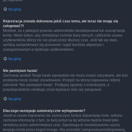
go naprawić.
Na górę
Rejestracja została dokonana jakiś czas temu, ale teraz nie mogę się
zalogować?!
Możliwe, że z jakiegoś powodu administrator dezaktywował lub usunął twoje
konto. Wiele witryn, aby zmniejszyć rozmiar bazy danych, cyklicznie usuwa
użytkowników, którzy nic nie pisali przez dłuższy czas. Jeśli tak się stało,
spróbuj zarejestrować się ponownie i bądź bardziej aktywnym i
zaangażowanym w dyskusje użytkownikiem.
Na górę
Nie pamiętam hasła!
Zachowaj spokój! Twoje hasło wprawdzie nie może zostać odzyskane, ale bez
problemu może zostać zresetowane. Przejdź na stronę logowania i kliknij
odnośnik “Nie pamiętam hasła”. Postępuj zgodnie z instrukcjami, a
prawdopodobnie niedługo znów będziesz móc się zalogować.
Na górę
Dlaczego następuje automatyczne wylogowanie?
Jeżeli w czasie logowania nie zaznaczysz funkcji
Zapamiętaj mnie
, witryna
zachowa informację o tym, że twój pobyt na tej witrynie będzie trwał tylko
określony przez administratora czas. Zapobiega to niewłaściwemu użyciu
twojego konta przez kogoś innego. Aby pozostać zalogowanym/zalogowaną,