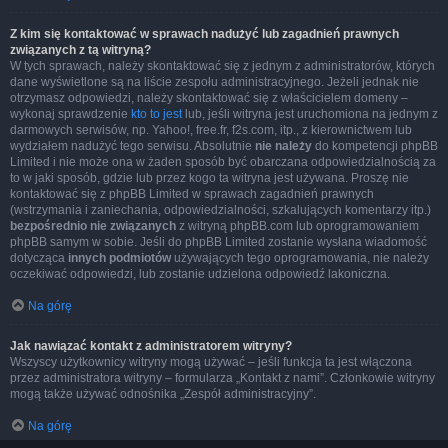
Z kim się kontaktować w sprawach nadużyć lub zagadnień prawnych
związanych z tą witryną?
W tych sprawach, należy skontaktować się z jednym z administratorów, których
dane wyświetlone są na liście zespołu administracyjnego. Jeżeli jednak nie
otrzymasz odpowiedzi, należy skontaktować się z właścicielem domeny –
wykonaj sprawdzenie
kto to jest
lub, jeśli witryna jest uruchomiona na jednym z
darmowych serwisów, np. Yahoo!, free.fr, f2s.com, itp., z kierownictwem lub
wydziałem nadużyć tego serwisu. Absolutnie
nie należy
do kompetencji phpBB
Limited i nie może ona w żaden sposób być obarczana odpowiedzialnością za
to w jaki sposób, gdzie lub przez kogo ta witryna jest używana. Proszę nie
kontaktować się z phpBB Limited w sprawach zagadnień prawnych
(wstrzymania i zaniechania, odpowiedzialności, szkalujących komentarzy itp.)
bezpośrednio nie związanych
z witryną phpBB.com lub oprogramowaniem
phpBB samym w sobie. Jeśli do phpBB Limited zostanie wysłana wiadomość
dotycząca
innych podmiotów
używających tego oprogramowania, nie należy
oczekiwać odpowiedzi, lub zostanie udzielona odpowiedź lakoniczna.
Na górę
Jak nawiązać kontakt z administratorem witryny?
Wszyscy użytkownicy witryny mogą używać – jeśli funkcja ta jest włączona
przez administratora witryny – formularza „Kontakt z nami”. Członkowie witryny
mogą także używać odnośnika „Zespół administracyjny”.
Na górę