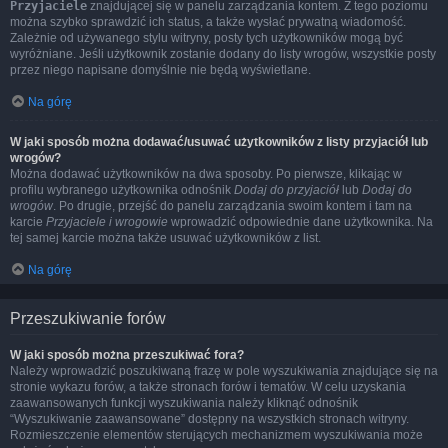
Przyjaciele
znajdującej się w panelu zarządzania kontem. Z tego poziomu
można szybko sprawdzić ich status, a także wysłać prywatną wiadomość.
Zależnie od używanego stylu witryny, posty tych użytkowników mogą być
wyróżniane. Jeśli użytkownik zostanie dodany do listy wrogów, wszystkie posty
przez niego napisane domyślnie nie będą wyświetlane.
Na górę
W jaki sposób można dodawać/usuwać użytkowników z listy przyjaciół lub
wrogów?
Można dodawać użytkowników na dwa sposoby. Po pierwsze, klikając w
profilu wybranego użytkownika odnośnik
Dodaj do przyjaciół
lub
Dodaj do
wrogów
. Po drugie, przejść do panelu zarządzania swoim kontem i tam na
karcie
Przyjaciele i wrogowie
wprowadzić odpowiednie dane użytkownika. Na
tej samej karcie można także usuwać użytkowników z list.
Na górę
Przeszukiwanie forów
W jaki sposób można przeszukiwać fora?
Należy wprowadzić poszukiwaną frazę w pole wyszukiwania znajdujące się na
stronie wykazu forów, a także stronach forów i tematów. W celu uzyskania
zaawansowanych funkcji wyszukiwania należy kliknąć odnośnik
“Wyszukiwanie zaawansowane” dostępny na wszystkich stronach witryny.
Rozmieszczenie elementów sterujących mechanizmem wyszukiwania może