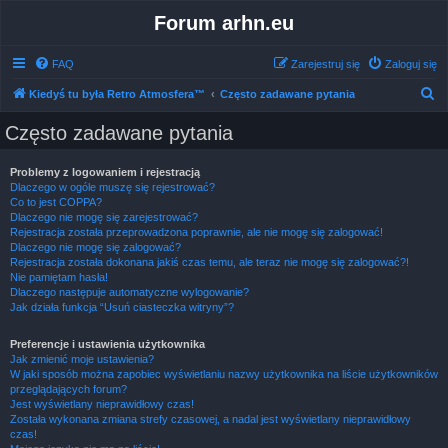
Forum arhn.eu
FAQ
Zarejestruj się
Zaloguj się
S
Kiedyś tu była Retro Atmosfera™
Często zadawane pytania
z
Często zadawane pytania
u
k
Problemy z logowaniem i rejestracją
Dlaczego w ogóle muszę się rejestrować?
a
Co to jest COPPA?
j
Dlaczego nie mogę się zarejestrować?
Rejestracja została przeprowadzona poprawnie, ale nie mogę się zalogować!
Dlaczego nie mogę się zalogować?
Rejestracja została dokonana jakiś czas temu, ale teraz nie mogę się zalogować?!
Nie pamiętam hasła!
Dlaczego następuje automatyczne wylogowanie?
Jak działa funkcja “Usuń ciasteczka witryny”?
Preferencje i ustawienia użytkownika
Jak zmienić moje ustawienia?
W jaki sposób można zapobiec wyświetlaniu nazwy użytkownika na liście użytkowników
przeglądających forum?
Jest wyświetlany nieprawidłowy czas!
Została wykonana zmiana strefy czasowej, a nadal jest wyświetlany nieprawidłowy
czas!