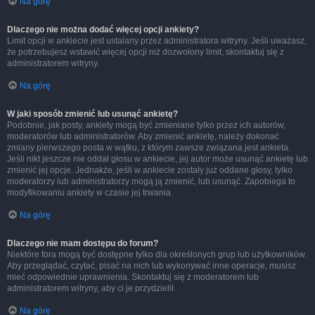
Na górę
Dlaczego nie można dodać więcej opcji ankiety?
Limit opcji w ankiecie jest ustalany przez administratora witryny. Jeśli uważasz,
że potrzebujesz wstawić więcej opcji niż dozwolony limit, skontaktuj się z
administratorem witryny.
Na górę
W jaki sposób zmienić lub usunąć ankietę?
Podobnie, jak posty, ankiety mogą być zmieniane tylko przez ich autorów,
moderatorów lub administratorów. Aby zmienić ankietę, należy dokonać
zmiany pierwszego posta w wątku, z którym zawsze związana jest ankieta.
Jeśli nikt jeszcze nie oddał głosu w ankiecie, jej autor może usunąć ankietę lub
zmienić jej opcje. Jednakże, jeśli w ankiecie zostały już oddane głosy, tylko
moderatorzy lub administratorzy mogą ją zmienić, lub usunąć. Zapobiega to
modyfikowaniu ankiety w czasie jej trwania.
Na górę
Dlaczego nie mam dostępu do forum?
Niektóre fora mogą być dostępne tylko dla określonych grup lub użytkowników.
Aby przeglądać, czytać, pisać na nich lub wykonywać inne operacje, musisz
mieć odpowiednie uprawnienia. Skontaktuj się z moderatorem lub
administratorem witryny, aby ci je przydzielił.
Na górę